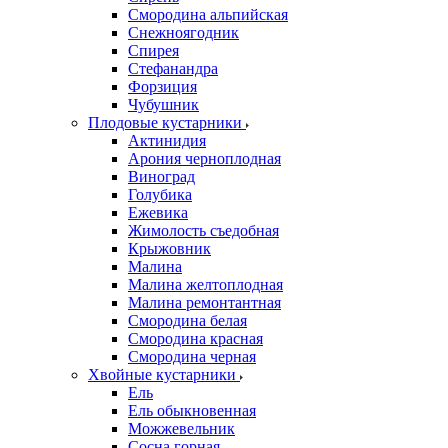
Смородина альпийская
Снежноягодник
Спирея
Стефанандра
Форзиция
Чубушник
Плодовые кустарники
Актинидия
Арония черноплодная
Виноград
Голубика
Ежевика
Жимолость съедобная
Крыжовник
Малина
Малина желтоплодная
Малина ремонтантная
Смородина белая
Смородина красная
Смородина черная
Хвойные кустарники
Ель
Ель обыкновенная
Можжевельник
Сосна горная