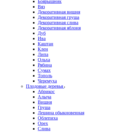
Боярышник
Вяз
Декоративная вишня
Декоративная груша
Декоративная слива
Декоративная яблоня
Дуб
Ива
Каштан
Клен
Липа
Ольха
Рябина
Сумах
Тополь
Черемуха
Плодовые деревья
Абрикос
Алыча
Вишня
Груша
Лещина обыкновенная
Облепиха
Орех
Слива