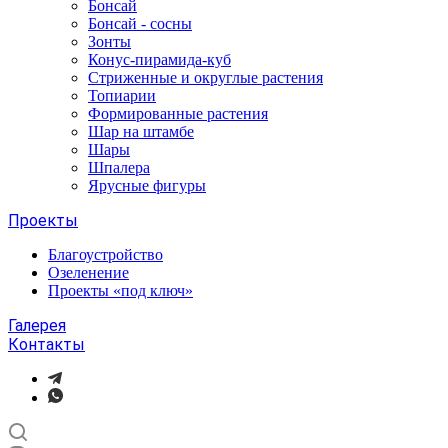
Бонсай
Бонсай - сосны
Зонты
Конус-пирамида-куб
Стриженные и округлые растения
Топиарии
Формированные растения
Шар на штамбе
Шары
Шпалера
Ярусные фигуры
Проекты
Благоустройство
Озеленение
Проекты «под ключ»
Галерея
Контакты