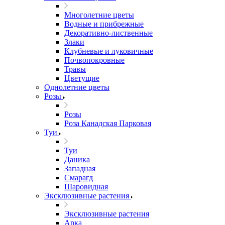
Многолетние цветы
Водные и прибрежные
Декоративно-лиственные
Злаки
Клубневые и луковичные
Почвопокровные
Травы
Цветущие
Однолетние цветы
Розы
Розы
Роза Канадская Парковая
Туи
Туи
Даника
Западная
Смарагд
Шаровидная
Эксклюзивные растения
Эксклюзивные растения
Арка