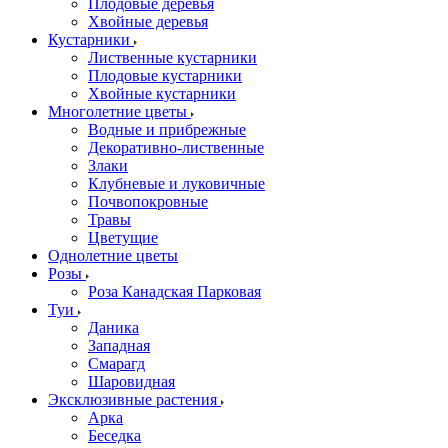
Плодовые деревья
Хвойные деревья
Кустарники
Лиственные кустарники
Плодовые кустарники
Хвойные кустарники
Многолетние цветы
Водные и прибрежные
Декоративно-лиственные
Злаки
Клубневые и луковичные
Почвопокровные
Травы
Цветущие
Однолетние цветы
Розы
Роза Канадская Парковая
Туи
Даника
Западная
Смарагд
Шаровидная
Эксклюзивные растения
Арка
Беседка