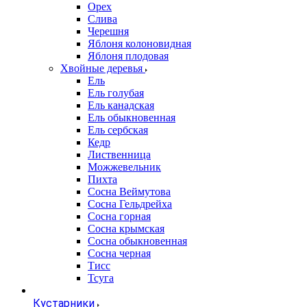
Орех
Слива
Черешня
Яблоня колоновидная
Яблоня плодовая
Хвойные деревья
Ель
Ель голубая
Ель канадская
Ель обыкновенная
Ель сербская
Кедр
Лиственница
Можжевельник
Пихта
Сосна Веймутова
Сосна Гельдрейха
Сосна горная
Сосна крымская
Сосна обыкновенная
Сосна черная
Тисс
Тсуга
Кустарники