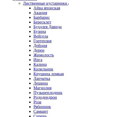
Лиственные кустарники
Айва японская
Акация
Барбарис
Бересклет
Буддлея Давида
Бузина
Вейгела
Гортензия
Дейция
Дерен
Жимолость
Ирга
Калина
Кизильник
Крушина ломкая
Лапчатка
Лещина
Магнолия
Пузыреплодник
Рододендрон
Роза
Рябинник
Самшит
Сирень