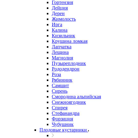
Гортензия
Дейция
Дерен
Жимолость
Ирга
Калина
Кизильник
Крушина ломкая
Лапчатка
Лещина
Магнолия
Пузыреплодник
Рододендрон
Роза
Рябинник
Самшит
Сирень
Смородина альпийская
Снежноягодник
Спирея
Стефанандра
Форзиция
Чубушник
Плодовые кустарники