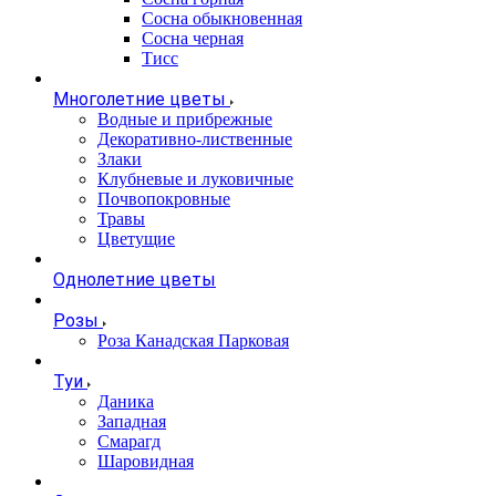
Сосна обыкновенная
Сосна черная
Тисс
Многолетние цветы
Водные и прибрежные
Декоративно-лиственные
Злаки
Клубневые и луковичные
Почвопокровные
Травы
Цветущие
Однолетние цветы
Розы
Роза Канадская Парковая
Туи
Даника
Западная
Смарагд
Шаровидная