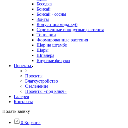
Беседка
Бонсай
Бонсай - сосны
Зонты
Конус-пирамида-куб
Стриженные и округлые растения
Топиарии
Формированные растения
Шар на штамбе
Шары
Шпалера
Ярусные фигуры
Проекты
Проекты
Благоустройство
Озеленение
Проекты «под ключ»
Галерея
Контакты
Подать заявку
0
Корзина