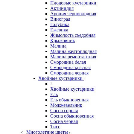
Плодовые кустарники
Актинидия
Арония черноплодная
Виноград
Голубика
Ежевика
Жимолость съедобная
Крыжовник
Малина
Малина желтоплодная
Малина ремонтантная
Смородина белая
Смородина красная
Смородина черная
Хвойные кустарники
Хвойные кустарники
Ель
Ель обыкновенная
Можжевельник
Сосна горная
Сосна обыкновенная
Сосна черная
Тисс
Многолетние цветы