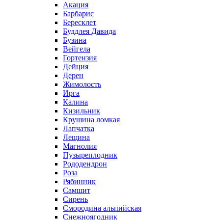
Акация
Барбарис
Бересклет
Буддлея Давида
Бузина
Вейгела
Гортензия
Дейция
Дерен
Жимолость
Ирга
Калина
Кизильник
Крушина ломкая
Лапчатка
Лещина
Магнолия
Пузыреплодник
Рододендрон
Роза
Рябинник
Самшит
Сирень
Смородина альпийская
Снежноягодник