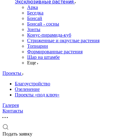
Эксклюзивные растения
Арка
Беседка
Бонсай
Бонсай - сосны
Зонты
Конус-пирамида-куб
Стриженные и округлые растения
Топиарии
Формированные растения
Шар на штамбе
Еще
Проекты
Благоустройство
Озеленение
Проекты «под ключ»
Галерея
Контакты
Подать заявку