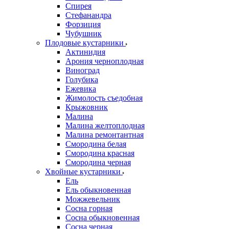
Спирея
Стефанандра
Форзиция
Чубушник
Плодовые кустарники
Актинидия
Арония черноплодная
Виноград
Голубика
Ежевика
Жимолость съедобная
Крыжовник
Малина
Малина желтоплодная
Малина ремонтантная
Смородина белая
Смородина красная
Смородина черная
Хвойные кустарники
Ель
Ель обыкновенная
Можжевельник
Сосна горная
Сосна обыкновенная
Сосна черная