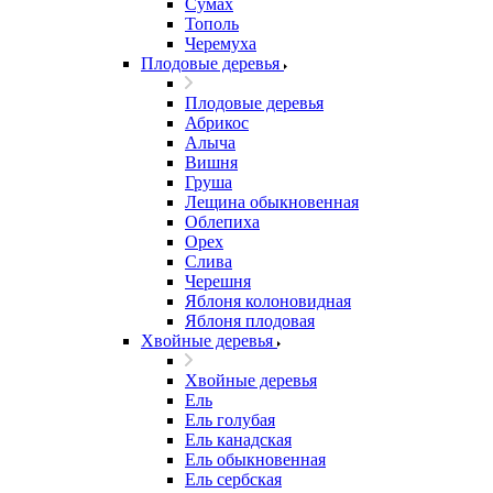
Сумах
Тополь
Черемуха
Плодовые деревья
Плодовые деревья
Абрикос
Алыча
Вишня
Груша
Лещина обыкновенная
Облепиха
Орех
Слива
Черешня
Яблоня колоновидная
Яблоня плодовая
Хвойные деревья
Хвойные деревья
Ель
Ель голубая
Ель канадская
Ель обыкновенная
Ель сербская