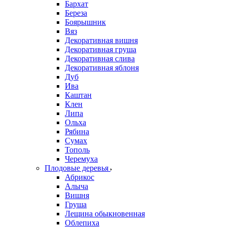
Бархат
Береза
Боярышник
Вяз
Декоративная вишня
Декоративная груша
Декоративная слива
Декоративная яблоня
Дуб
Ива
Каштан
Клен
Липа
Ольха
Рябина
Сумах
Тополь
Черемуха
Плодовые деревья
Абрикос
Алыча
Вишня
Груша
Лещина обыкновенная
Облепиха