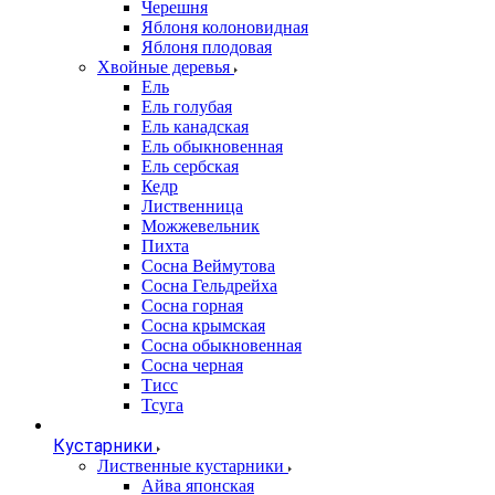
Черешня
Яблоня колоновидная
Яблоня плодовая
Хвойные деревья
Ель
Ель голубая
Ель канадская
Ель обыкновенная
Ель сербская
Кедр
Лиственница
Можжевельник
Пихта
Сосна Веймутова
Сосна Гельдрейха
Сосна горная
Сосна крымская
Сосна обыкновенная
Сосна черная
Тисс
Тсуга
Кустарники
Лиственные кустарники
Айва японская