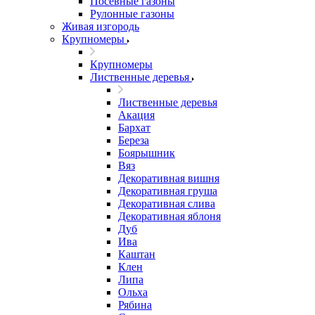
Посевные газоны
Рулонные газоны
Живая изгородь
Крупномеры
Крупномеры
Лиственные деревья
Лиственные деревья
Акация
Бархат
Береза
Боярышник
Вяз
Декоративная вишня
Декоративная груша
Декоративная слива
Декоративная яблоня
Дуб
Ива
Каштан
Клен
Липа
Ольха
Рябина