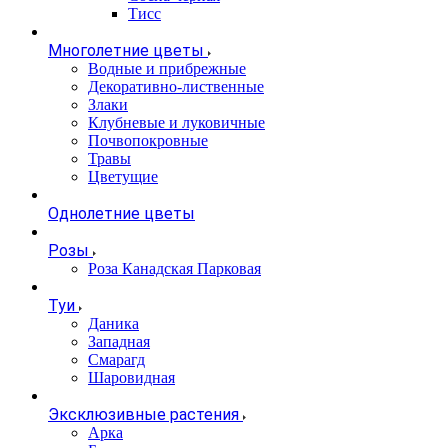
Тисс
Многолетние цветы
Водные и прибрежные
Декоративно-лиственные
Злаки
Клубневые и луковичные
Почвопокровные
Травы
Цветущие
Однолетние цветы
Розы
Роза Канадская Парковая
Туи
Даника
Западная
Смарагд
Шаровидная
Эксклюзивные растения
Арка