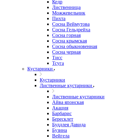
Кедр
Лиственница
Можжевельник
Пихта
Сосна Веймутова
Сосна Гельдрейха
Сосна горная
Сосна крымская
Сосна обыкновенная
Сосна черная
Тисс
Тсуга
Кустарники
Кустарники
Лиственные кустарники
Лиственные кустарники
Айва японская
Акация
Барбарис
Бересклет
Буддлея Давида
Бузина
Вейгела