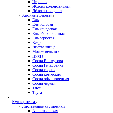
Черешня
Яблоня колоновидная
Яблоня плодовая
Хвойные деревья
Ель
Ель голубая
Ель канадская
Ель обыкновенная
Ель сербская
Кедр
Лиственница
Можжевельник
Пихта
Сосна Веймутова
Сосна Гельдрейха
Сосна горная
Сосна крымская
Сосна обыкновенная
Сосна черная
Тисс
Тсуга
Кустарники
Лиственные кустарники
Айва японская