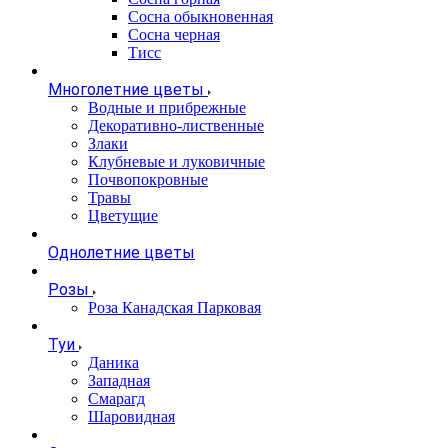
Сосна обыкновенная
Сосна черная
Тисс
Многолетние цветы
Водные и прибрежные
Декоративно-лиственные
Злаки
Клубневые и луковичные
Почвопокровные
Травы
Цветущие
Однолетние цветы
Розы
Роза Канадская Парковая
Туи
Даника
Западная
Смарагд
Шаровидная