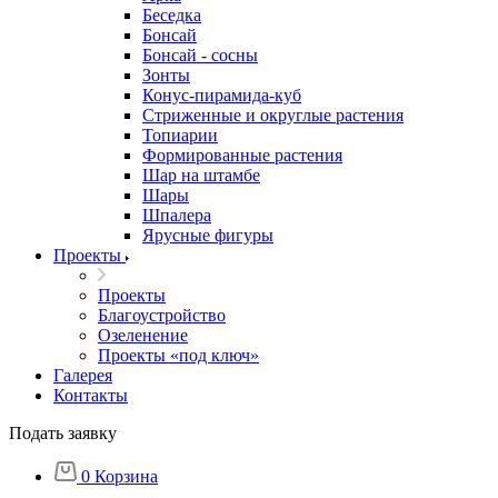
Беседка
Бонсай
Бонсай - сосны
Зонты
Конус-пирамида-куб
Стриженные и округлые растения
Топиарии
Формированные растения
Шар на штамбе
Шары
Шпалера
Ярусные фигуры
Проекты
Проекты
Благоустройство
Озеленение
Проекты «под ключ»
Галерея
Контакты
Подать заявку
0
Корзина