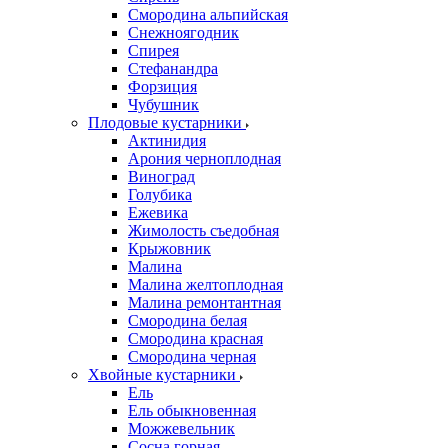
Смородина альпийская
Снежноягодник
Спирея
Стефанандра
Форзиция
Чубушник
Плодовые кустарники
Актинидия
Арония черноплодная
Виноград
Голубика
Ежевика
Жимолость съедобная
Крыжовник
Малина
Малина желтоплодная
Малина ремонтантная
Смородина белая
Смородина красная
Смородина черная
Хвойные кустарники
Ель
Ель обыкновенная
Можжевельник
Сосна горная