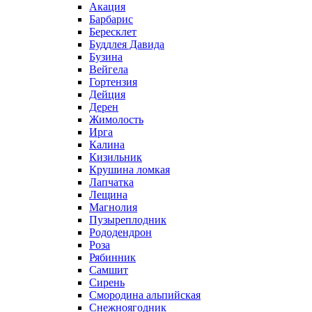
Акация
Барбарис
Бересклет
Буддлея Давида
Бузина
Вейгела
Гортензия
Дейция
Дерен
Жимолость
Ирга
Калина
Кизильник
Крушина ломкая
Лапчатка
Лещина
Магнолия
Пузыреплодник
Рододендрон
Роза
Рябинник
Самшит
Сирень
Смородина альпийская
Снежноягодник