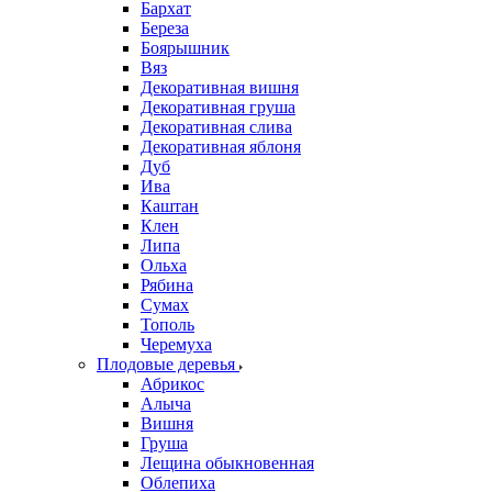
Бархат
Береза
Боярышник
Вяз
Декоративная вишня
Декоративная груша
Декоративная слива
Декоративная яблоня
Дуб
Ива
Каштан
Клен
Липа
Ольха
Рябина
Сумах
Тополь
Черемуха
Плодовые деревья
Абрикос
Алыча
Вишня
Груша
Лещина обыкновенная
Облепиха