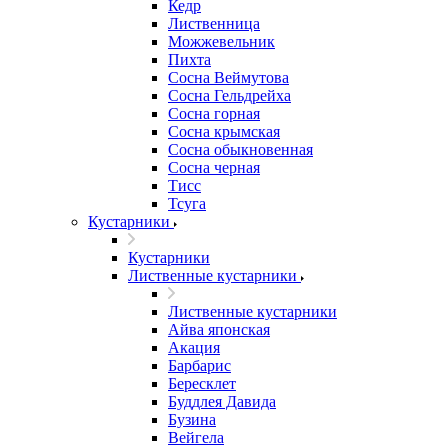
Кедр
Лиственница
Можжевельник
Пихта
Сосна Веймутова
Сосна Гельдрейха
Сосна горная
Сосна крымская
Сосна обыкновенная
Сосна черная
Тисс
Тсуга
Кустарники
Кустарники
Лиственные кустарники
Лиственные кустарники
Айва японская
Акация
Барбарис
Бересклет
Буддлея Давида
Бузина
Вейгела