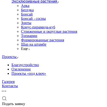
Эксклюзивные растения
Арка
Беседка
Бонсай
Бонсай - сосны
Зонты
Конус-пирамида-куб
Стриженные и округлые растения
Топиарии
Формированные растения
Шар на штамбе
Еще
Проекты
Благоустройство
Озеленение
Проекты «под ключ»
Галерея
Контакты
Подать заявку