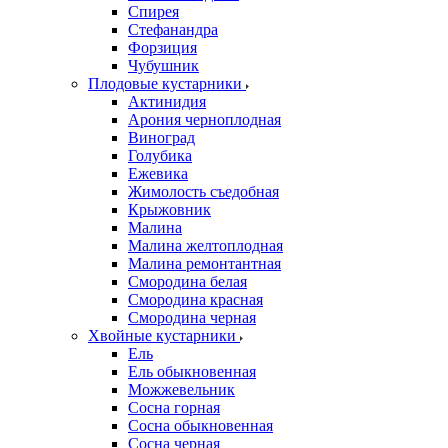
Спирея
Стефанандра
Форзиция
Чубушник
Плодовые кустарники
Актинидия
Арония черноплодная
Виноград
Голубика
Ежевика
Жимолость съедобная
Крыжовник
Малина
Малина желтоплодная
Малина ремонтантная
Смородина белая
Смородина красная
Смородина черная
Хвойные кустарники
Ель
Ель обыкновенная
Можжевельник
Сосна горная
Сосна обыкновенная
Сосна черная