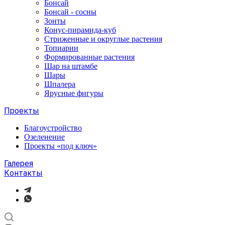
Бонсай
Бонсай - сосны
Зонты
Конус-пирамида-куб
Стриженные и округлые растения
Топиарии
Формированные растения
Шар на штамбе
Шары
Шпалера
Ярусные фигуры
Проекты
Благоустройство
Озеленение
Проекты «под ключ»
Галерея
Контакты