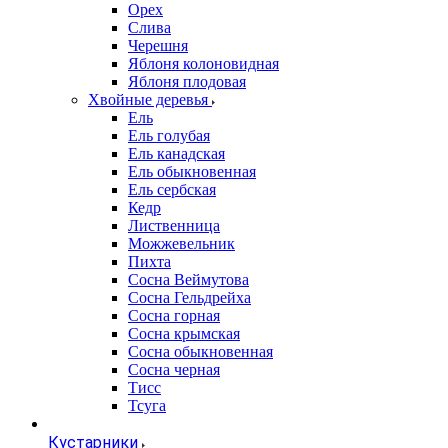
Орех
Слива
Черешня
Яблоня колоновидная
Яблоня плодовая
Хвойные деревья
Ель
Ель голубая
Ель канадская
Ель обыкновенная
Ель сербская
Кедр
Лиственница
Можжевельник
Пихта
Сосна Веймутова
Сосна Гельдрейха
Сосна горная
Сосна крымская
Сосна обыкновенная
Сосна черная
Тисс
Тсуга
Кустарники