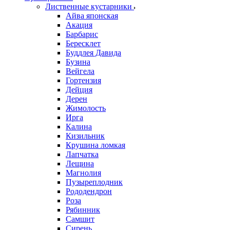
Лиственные кустарники
Айва японская
Акация
Барбарис
Бересклет
Буддлея Давида
Бузина
Вейгела
Гортензия
Дейция
Дерен
Жимолость
Ирга
Калина
Кизильник
Крушина ломкая
Лапчатка
Лещина
Магнолия
Пузыреплодник
Рододендрон
Роза
Рябинник
Самшит
Сирень