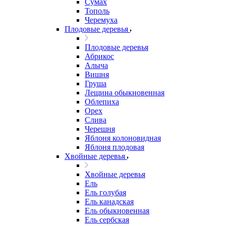
Сумах
Тополь
Черемуха
Плодовые деревья
Плодовые деревья
Абрикос
Алыча
Вишня
Груша
Лещина обыкновенная
Облепиха
Орех
Слива
Черешня
Яблоня колоновидная
Яблоня плодовая
Хвойные деревья
Хвойные деревья
Ель
Ель голубая
Ель канадская
Ель обыкновенная
Ель сербская