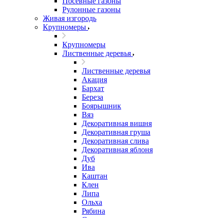
Посевные газоны
Рулонные газоны
Живая изгородь
Крупномеры
Крупномеры
Лиственные деревья
Лиственные деревья
Акация
Бархат
Береза
Боярышник
Вяз
Декоративная вишня
Декоративная груша
Декоративная слива
Декоративная яблоня
Дуб
Ива
Каштан
Клен
Липа
Ольха
Рябина