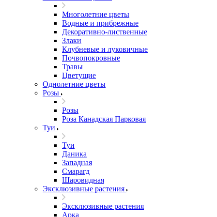
Многолетние цветы
Водные и прибрежные
Декоративно-лиственные
Злаки
Клубневые и луковичные
Почвопокровные
Травы
Цветущие
Однолетние цветы
Розы
Розы
Роза Канадская Парковая
Туи
Туи
Даника
Западная
Смарагд
Шаровидная
Эксклюзивные растения
Эксклюзивные растения
Арка