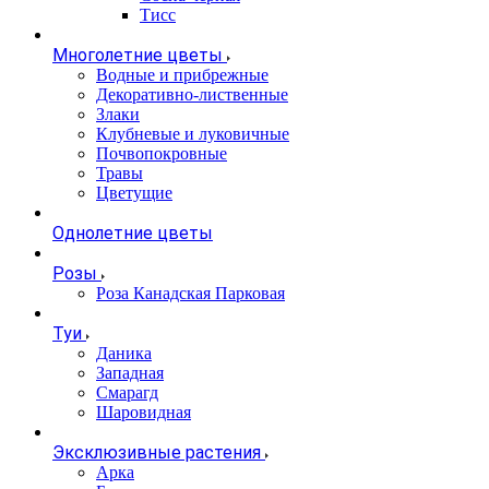
Тисс
Многолетние цветы
Водные и прибрежные
Декоративно-лиственные
Злаки
Клубневые и луковичные
Почвопокровные
Травы
Цветущие
Однолетние цветы
Розы
Роза Канадская Парковая
Туи
Даника
Западная
Смарагд
Шаровидная
Эксклюзивные растения
Арка