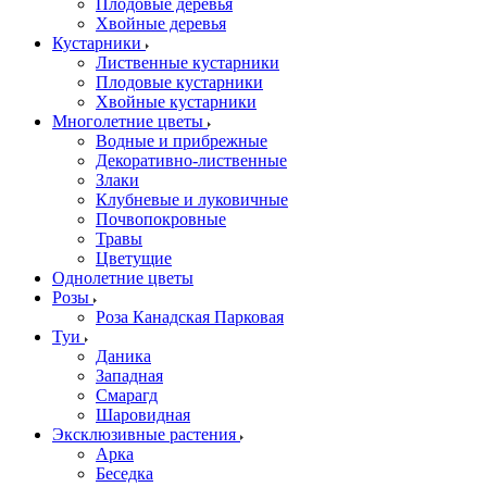
Плодовые деревья
Хвойные деревья
Кустарники
Лиственные кустарники
Плодовые кустарники
Хвойные кустарники
Многолетние цветы
Водные и прибрежные
Декоративно-лиственные
Злаки
Клубневые и луковичные
Почвопокровные
Травы
Цветущие
Однолетние цветы
Розы
Роза Канадская Парковая
Туи
Даника
Западная
Смарагд
Шаровидная
Эксклюзивные растения
Арка
Беседка