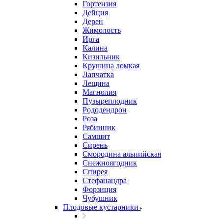
Гортензия
Дейция
Дерен
Жимолость
Ирга
Калина
Кизильник
Крушина ломкая
Лапчатка
Лещина
Магнолия
Пузыреплодник
Рододендрон
Роза
Рябинник
Самшит
Сирень
Смородина альпийская
Снежноягодник
Спирея
Стефанандра
Форзиция
Чубушник
Плодовые кустарники