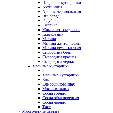
Плодовые кустарники
Актинидия
Арония черноплодная
Виноград
Голубика
Ежевика
Жимолость съедобная
Крыжовник
Малина
Малина желтоплодная
Малина ремонтантная
Смородина белая
Смородина красная
Смородина черная
Хвойные кустарники
Хвойные кустарники
Ель
Ель обыкновенная
Можжевельник
Сосна горная
Сосна обыкновенная
Сосна черная
Тисс
Многолетние цветы