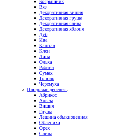
Боярышник
Вяз
Декоративная вишня
Декоративная груша
Декоративная слива
Декоративная яблоня
Дуб
Ива
Каштан
Клен
Липа
Ольха
Рябина
Сумах
Тополь
Черемуха
Плодовые деревья
Абрикос
Алыча
Вишня
Груша
Лещина обыкновенная
Облепиха
Орех
Слива