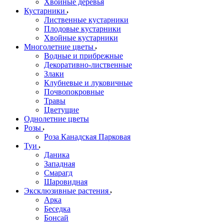
Хвойные деревья
Кустарники
Лиственные кустарники
Плодовые кустарники
Хвойные кустарники
Многолетние цветы
Водные и прибрежные
Декоративно-лиственные
Злаки
Клубневые и луковичные
Почвопокровные
Травы
Цветущие
Однолетние цветы
Розы
Роза Канадская Парковая
Туи
Даника
Западная
Смарагд
Шаровидная
Эксклюзивные растения
Арка
Беседка
Бонсай