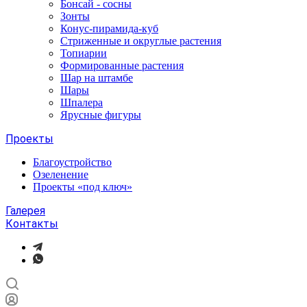
Бонсай - сосны
Зонты
Конус-пирамида-куб
Стриженные и округлые растения
Топиарии
Формированные растения
Шар на штамбе
Шары
Шпалера
Ярусные фигуры
Проекты
Благоустройство
Озеленение
Проекты «под ключ»
Галерея
Контакты