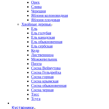
Орех
Слива
Черешня
Яблоня колоновидная
Яблоня плодовая
Хвойные деревья
Ель
Ель голубая
Ель канадская
Ель обыкновенная
Ель сербская
Кедр
Лиственница
Можжевельник
Пихта
Сосна Веймутова
Сосна Гельдрейха
Сосна горная
Сосна крымская
Сосна обыкновенная
Сосна черная
Тисс
Тсуга
Кустарники