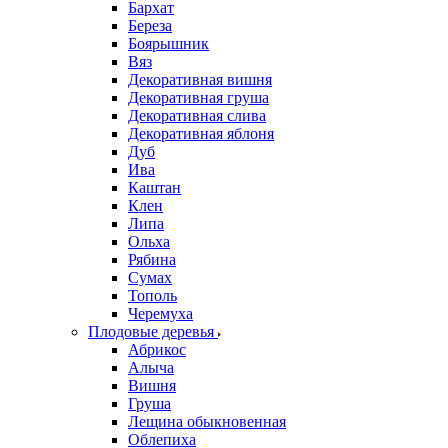
Бархат
Береза
Боярышник
Вяз
Декоративная вишня
Декоративная груша
Декоративная слива
Декоративная яблоня
Дуб
Ива
Каштан
Клен
Липа
Ольха
Рябина
Сумах
Тополь
Черемуха
Плодовые деревья
Абрикос
Алыча
Вишня
Груша
Лещина обыкновенная
Облепиха