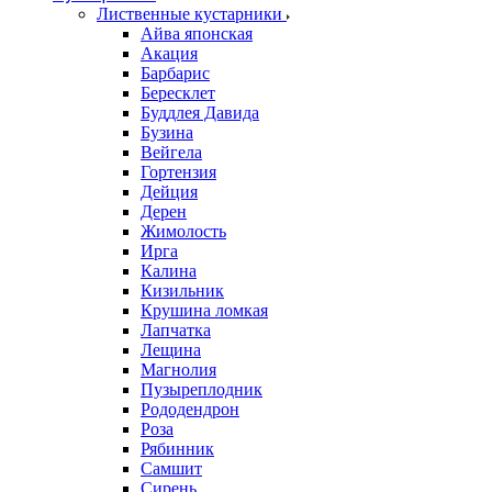
Лиственные кустарники
Айва японская
Акация
Барбарис
Бересклет
Буддлея Давида
Бузина
Вейгела
Гортензия
Дейция
Дерен
Жимолость
Ирга
Калина
Кизильник
Крушина ломкая
Лапчатка
Лещина
Магнолия
Пузыреплодник
Рододендрон
Роза
Рябинник
Самшит
Сирень