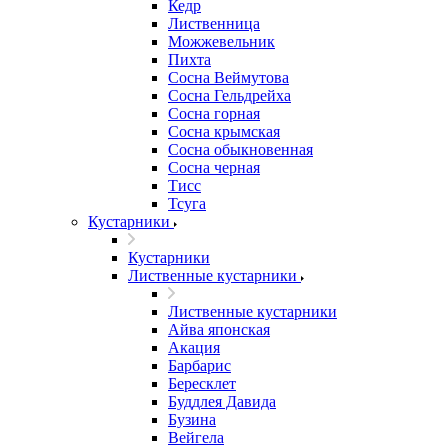
Кедр
Лиственница
Можжевельник
Пихта
Сосна Веймутова
Сосна Гельдрейха
Сосна горная
Сосна крымская
Сосна обыкновенная
Сосна черная
Тисс
Тсуга
Кустарники
Кустарники
Лиственные кустарники
Лиственные кустарники
Айва японская
Акация
Барбарис
Бересклет
Буддлея Давида
Бузина
Вейгела