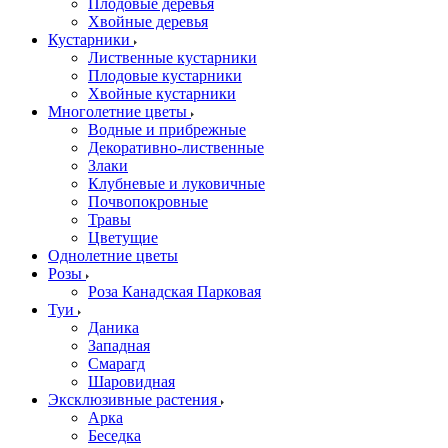
Плодовые деревья
Хвойные деревья
Кустарники
Лиственные кустарники
Плодовые кустарники
Хвойные кустарники
Многолетние цветы
Водные и прибрежные
Декоративно-лиственные
Злаки
Клубневые и луковичные
Почвопокровные
Травы
Цветущие
Однолетние цветы
Розы
Роза Канадская Парковая
Туи
Даника
Западная
Смарагд
Шаровидная
Эксклюзивные растения
Арка
Беседка