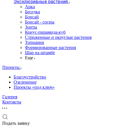
Эксклюзивные растения
Арка
Беседка
Бонсай
Бонсай - сосны
Зонты
Конус-пирамида-куб
Стриженные и округлые растения
Топиарии
Формированные растения
Шар на штамбе
Еще
Проекты
Благоустройство
Озеленение
Проекты «под ключ»
Галерея
Контакты
Подать заявку