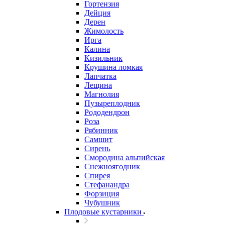
Гортензия
Дейция
Дерен
Жимолость
Ирга
Калина
Кизильник
Крушина ломкая
Лапчатка
Лещина
Магнолия
Пузыреплодник
Рододендрон
Роза
Рябинник
Самшит
Сирень
Смородина альпийская
Снежноягодник
Спирея
Стефанандра
Форзиция
Чубушник
Плодовые кустарники