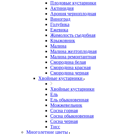
Плодовые кустарники
Актинидия
Арония черноплодная
Виноград
Голубика
Ежевика
Жимолость съедобная
Крыжовник
Малина
Малина желтоплодная
Малина ремонтантная
Смородина белая
Смородина красная
Смородина черная
Хвойные кустарники
Хвойные кустарники
Ель
Ель обыкновенная
Можжевельник
Сосна горная
Сосна обыкновенная
Сосна черная
Тисс
Многолетние цветы