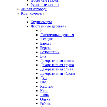
Посевные газоны
Рулонные газоны
Живая изгородь
Крупномеры
Крупномеры
Лиственные деревья
Лиственные деревья
Акация
Бархат
Береза
Боярышник
Вяз
Декоративная вишня
Декоративная груша
Декоративная слива
Декоративная яблоня
Дуб
Ива
Каштан
Клен
Липа
Ольха
Рябина