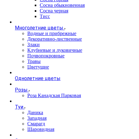
Сосна обыкновенная
Сосна черная
Тисс
Многолетние цветы
Водные и прибрежные
Декоративно-лиственные
Злаки
Клубневые и луковичные
Почвопокровные
Травы
Цветущие
Однолетние цветы
Розы
Роза Канадская Парковая
Туи
Даника
Западная
Смарагд
Шаровидная