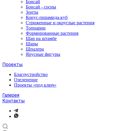
Бонсай
Бонсай - сосны
Зонты
Конус-пирамида-куб
Стриженные и округлые растения
Топиарии
Формированные растения
Шар на штамбе
Шары
Шпалера
Ярусные фигуры
Проекты
Благоустройство
Озеленение
Проекты «под ключ»
Галерея
Контакты