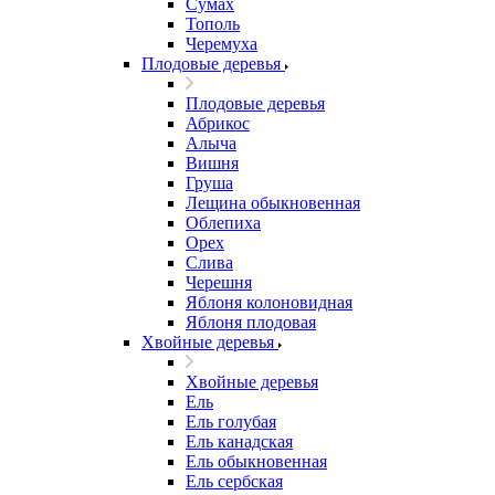
Сумах
Тополь
Черемуха
Плодовые деревья
Плодовые деревья
Абрикос
Алыча
Вишня
Груша
Лещина обыкновенная
Облепиха
Орех
Слива
Черешня
Яблоня колоновидная
Яблоня плодовая
Хвойные деревья
Хвойные деревья
Ель
Ель голубая
Ель канадская
Ель обыкновенная
Ель сербская