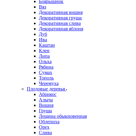
Боярышник
Вяз
Декоративная вишня
Декоративная груша
Декоративная слива
Декоративная яблоня
Дуб
Ива
Каштан
Клен
Липа
Ольха
Рябина
Сумах
Тополь
Черемуха
Плодовые деревья
Абрикос
Алыча
Вишня
Груша
Лещина обыкновенная
Облепиха
Орех
Слива