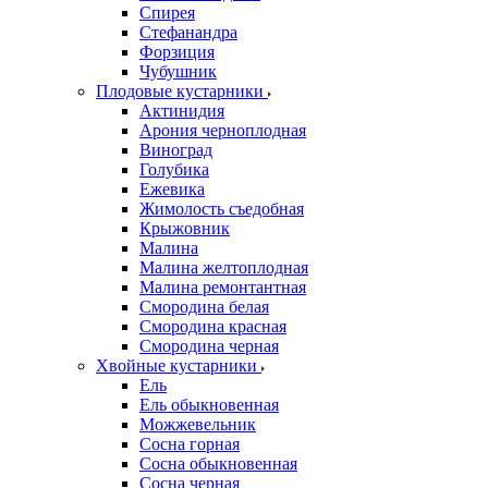
Спирея
Стефанандра
Форзиция
Чубушник
Плодовые кустарники
Актинидия
Арония черноплодная
Виноград
Голубика
Ежевика
Жимолость съедобная
Крыжовник
Малина
Малина желтоплодная
Малина ремонтантная
Смородина белая
Смородина красная
Смородина черная
Хвойные кустарники
Ель
Ель обыкновенная
Можжевельник
Сосна горная
Сосна обыкновенная
Сосна черная