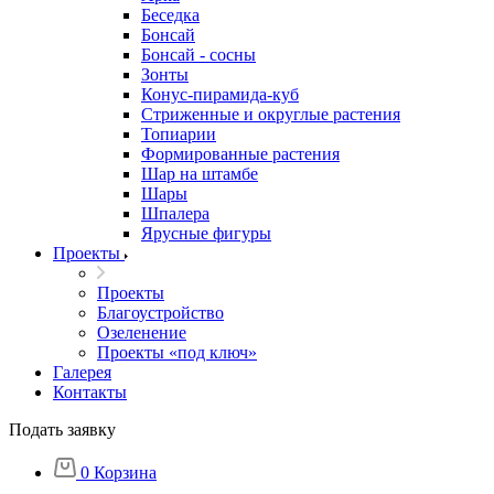
Беседка
Бонсай
Бонсай - сосны
Зонты
Конус-пирамида-куб
Стриженные и округлые растения
Топиарии
Формированные растения
Шар на штамбе
Шары
Шпалера
Ярусные фигуры
Проекты
Проекты
Благоустройство
Озеленение
Проекты «под ключ»
Галерея
Контакты
Подать заявку
0
Корзина