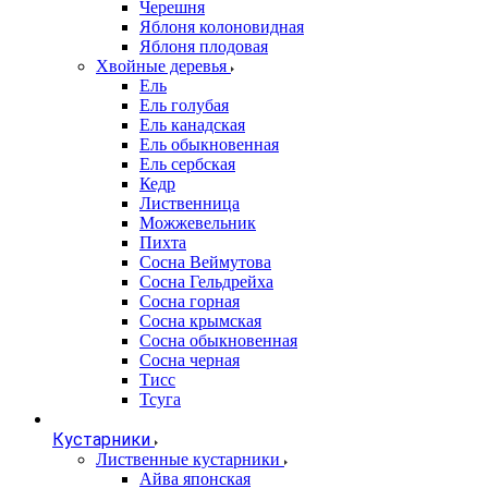
Черешня
Яблоня колоновидная
Яблоня плодовая
Хвойные деревья
Ель
Ель голубая
Ель канадская
Ель обыкновенная
Ель сербская
Кедр
Лиственница
Можжевельник
Пихта
Сосна Веймутова
Сосна Гельдрейха
Сосна горная
Сосна крымская
Сосна обыкновенная
Сосна черная
Тисс
Тсуга
Кустарники
Лиственные кустарники
Айва японская