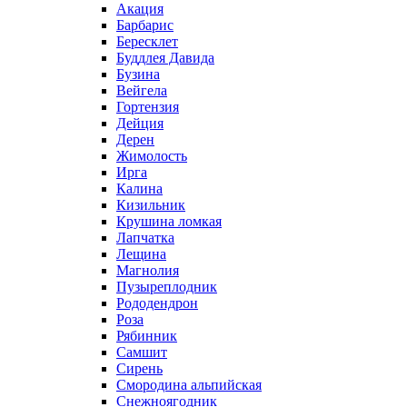
Акация
Барбарис
Бересклет
Буддлея Давида
Бузина
Вейгела
Гортензия
Дейция
Дерен
Жимолость
Ирга
Калина
Кизильник
Крушина ломкая
Лапчатка
Лещина
Магнолия
Пузыреплодник
Рододендрон
Роза
Рябинник
Самшит
Сирень
Смородина альпийская
Снежноягодник