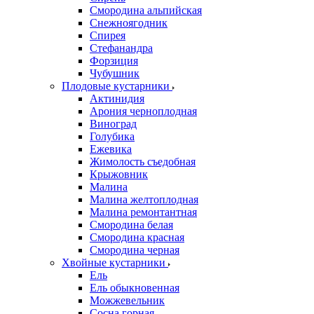
Смородина альпийская
Снежноягодник
Спирея
Стефанандра
Форзиция
Чубушник
Плодовые кустарники
Актинидия
Арония черноплодная
Виноград
Голубика
Ежевика
Жимолость съедобная
Крыжовник
Малина
Малина желтоплодная
Малина ремонтантная
Смородина белая
Смородина красная
Смородина черная
Хвойные кустарники
Ель
Ель обыкновенная
Можжевельник
Сосна горная