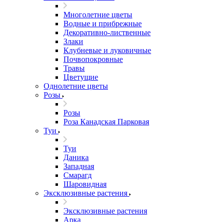
Многолетние цветы
Водные и прибрежные
Декоративно-лиственные
Злаки
Клубневые и луковичные
Почвопокровные
Травы
Цветущие
Однолетние цветы
Розы
Розы
Роза Канадская Парковая
Туи
Туи
Даника
Западная
Смарагд
Шаровидная
Эксклюзивные растения
Эксклюзивные растения
Арка