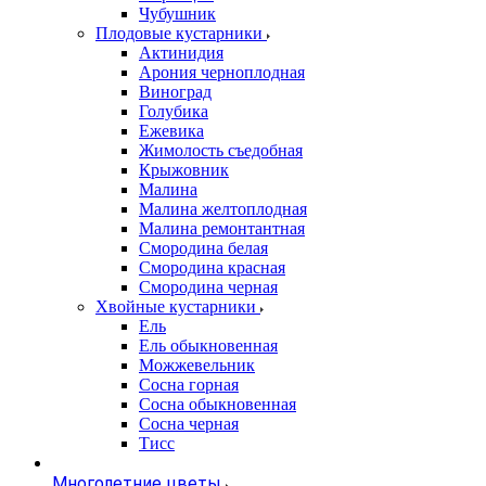
Чубушник
Плодовые кустарники
Актинидия
Арония черноплодная
Виноград
Голубика
Ежевика
Жимолость съедобная
Крыжовник
Малина
Малина желтоплодная
Малина ремонтантная
Смородина белая
Смородина красная
Смородина черная
Хвойные кустарники
Ель
Ель обыкновенная
Можжевельник
Сосна горная
Сосна обыкновенная
Сосна черная
Тисс
Многолетние цветы