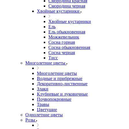
Смородина красная
Смородина черная
Хвойные кустарники
Хвойные кустарники
Ель
Ель обыкновенная
Можжевельник
Сосна горная
Сосна обыкновенная
Сосна черная
Тисс
Многолетние цветы
Многолетние цветы
Водные и прибрежные
Декоративно-лиственные
Злаки
Клубневые и луковичные
Почвопокровные
Травы
Цветущие
Однолетние цветы
Розы