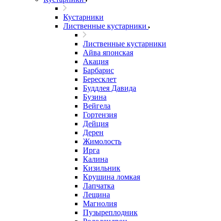
Кустарники
Лиственные кустарники
Лиственные кустарники
Айва японская
Акация
Барбарис
Бересклет
Буддлея Давида
Бузина
Вейгела
Гортензия
Дейция
Дерен
Жимолость
Ирга
Калина
Кизильник
Крушина ломкая
Лапчатка
Лещина
Магнолия
Пузыреплодник