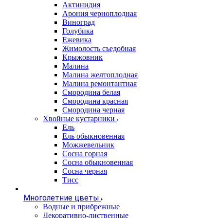
Актинидия
Арония черноплодная
Виноград
Голубика
Ежевика
Жимолость съедобная
Крыжовник
Малина
Малина желтоплодная
Малина ремонтантная
Смородина белая
Смородина красная
Смородина черная
Хвойные кустарники
Ель
Ель обыкновенная
Можжевельник
Сосна горная
Сосна обыкновенная
Сосна черная
Тисс
Многолетние цветы
Водные и прибрежные
Декоративно-лиственные