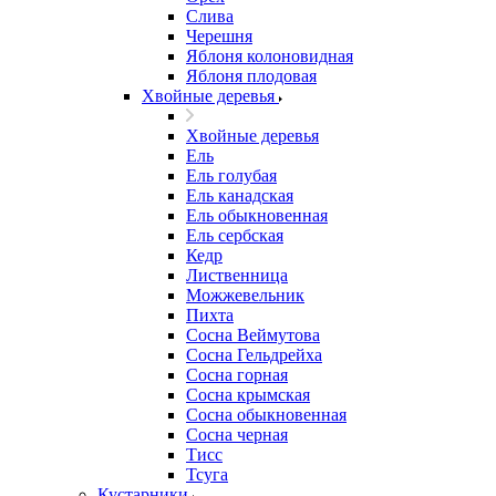
Слива
Черешня
Яблоня колоновидная
Яблоня плодовая
Хвойные деревья
Хвойные деревья
Ель
Ель голубая
Ель канадская
Ель обыкновенная
Ель сербская
Кедр
Лиственница
Можжевельник
Пихта
Сосна Веймутова
Сосна Гельдрейха
Сосна горная
Сосна крымская
Сосна обыкновенная
Сосна черная
Тисс
Тсуга
Кустарники