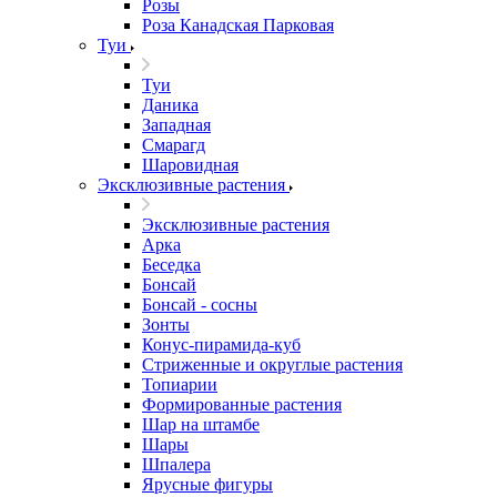
Розы
Роза Канадская Парковая
Туи
Туи
Даника
Западная
Смарагд
Шаровидная
Эксклюзивные растения
Эксклюзивные растения
Арка
Беседка
Бонсай
Бонсай - сосны
Зонты
Конус-пирамида-куб
Стриженные и округлые растения
Топиарии
Формированные растения
Шар на штамбе
Шары
Шпалера
Ярусные фигуры