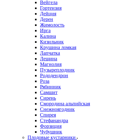
Вейгела
Гортензия
Дейция
Дерен
Жимолость
Ирга
Калина
Кизильник
Крушина ломкая
Лапчатка
Лещина
Магнолия
Пузыреплодник
Рододендрон
Роза
Рябинник
Самшит
Сирень
Смородина альпийская
Снежноягодник
Спирея
Стефанандра
Форзиция
Чубушник
Плодовые кустарники