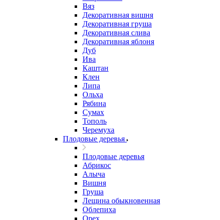
Вяз
Декоративная вишня
Декоративная груша
Декоративная слива
Декоративная яблоня
Дуб
Ива
Каштан
Клен
Липа
Ольха
Рябина
Сумах
Тополь
Черемуха
Плодовые деревья
Плодовые деревья
Абрикос
Алыча
Вишня
Груша
Лещина обыкновенная
Облепиха
Орех