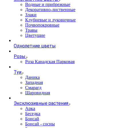
Водные и прибрежные
Декоративно-лиственные
Злаки
Клубневые и луковичные
Почвопокровные
Травы
Цветущие
Однолетние цветы
Розы
Роза Канадская Парковая
Туи
Даника
Западная
Смарагд
Шаровидная
Эксклюзивные растения
Арка
Беседка
Бонсай
Бонсай - сосны