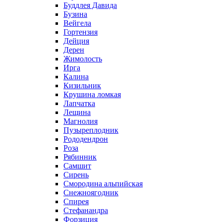
Буддлея Давида
Бузина
Вейгела
Гортензия
Дейция
Дерен
Жимолость
Ирга
Калина
Кизильник
Крушина ломкая
Лапчатка
Лещина
Магнолия
Пузыреплодник
Рододендрон
Роза
Рябинник
Самшит
Сирень
Смородина альпийская
Снежноягодник
Спирея
Стефанандра
Форзиция