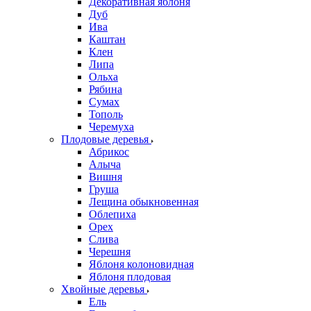
Декоративная яблоня
Дуб
Ива
Каштан
Клен
Липа
Ольха
Рябина
Сумах
Тополь
Черемуха
Плодовые деревья
Абрикос
Алыча
Вишня
Груша
Лещина обыкновенная
Облепиха
Орех
Слива
Черешня
Яблоня колоновидная
Яблоня плодовая
Хвойные деревья
Ель