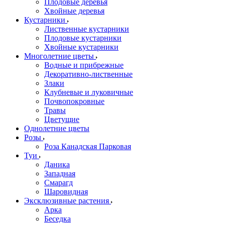
Плодовые деревья
Хвойные деревья
Кустарники
Лиственные кустарники
Плодовые кустарники
Хвойные кустарники
Многолетние цветы
Водные и прибрежные
Декоративно-лиственные
Злаки
Клубневые и луковичные
Почвопокровные
Травы
Цветущие
Однолетние цветы
Розы
Роза Канадская Парковая
Туи
Даника
Западная
Смарагд
Шаровидная
Эксклюзивные растения
Арка
Беседка