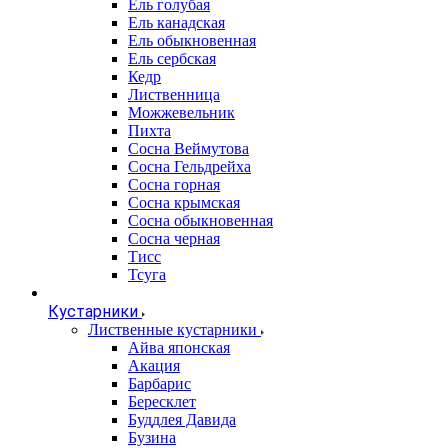
Ель голубая
Ель канадская
Ель обыкновенная
Ель сербская
Кедр
Лиственница
Можжевельник
Пихта
Сосна Веймутова
Сосна Гельдрейха
Сосна горная
Сосна крымская
Сосна обыкновенная
Сосна черная
Тисс
Тсуга
Кустарники
Лиственные кустарники
Айва японская
Акация
Барбарис
Бересклет
Буддлея Давида
Бузина