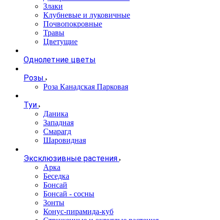
Злаки
Клубневые и луковичные
Почвопокровные
Травы
Цветущие
Однолетние цветы
Розы
Роза Канадская Парковая
Туи
Даника
Западная
Смарагд
Шаровидная
Эксклюзивные растения
Арка
Беседка
Бонсай
Бонсай - сосны
Зонты
Конус-пирамида-куб