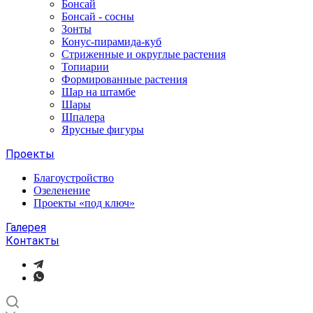
Бонсай
Бонсай - сосны
Зонты
Конус-пирамида-куб
Стриженные и округлые растения
Топиарии
Формированные растения
Шар на штамбе
Шары
Шпалера
Ярусные фигуры
Проекты
Благоустройство
Озеленение
Проекты «под ключ»
Галерея
Контакты