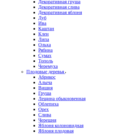
Декоративная груша
Декоративная слива
Декоративная яблоня
Дуб
Ива
Каштан
Клен
Липа
Ольха
Рябина
Сумах
Тополь
Черемуха
Плодовые деревья
Абрикос
Алыча
Вишня
Груша
Лещина обыкновенная
Облепиха
Орех
Слива
Черешня
Яблоня колоновидная
Яблоня плодовая