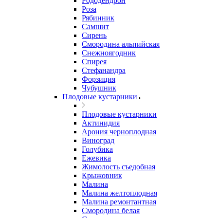
Рододендрон
Роза
Рябинник
Самшит
Сирень
Смородина альпийская
Снежноягодник
Спирея
Стефанандра
Форзиция
Чубушник
Плодовые кустарники
Плодовые кустарники
Актинидия
Арония черноплодная
Виноград
Голубика
Ежевика
Жимолость съедобная
Крыжовник
Малина
Малина желтоплодная
Малина ремонтантная
Смородина белая