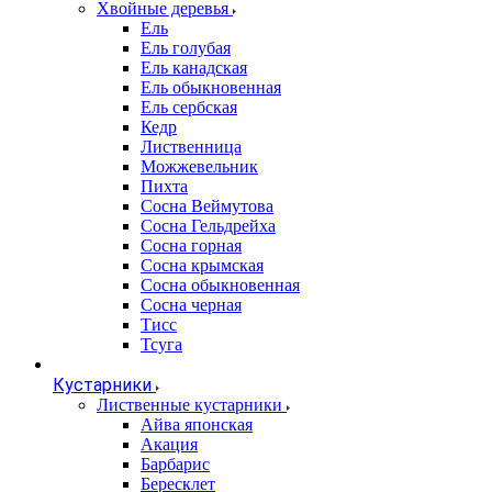
Хвойные деревья
Ель
Ель голубая
Ель канадская
Ель обыкновенная
Ель сербская
Кедр
Лиственница
Можжевельник
Пихта
Сосна Веймутова
Сосна Гельдрейха
Сосна горная
Сосна крымская
Сосна обыкновенная
Сосна черная
Тисс
Тсуга
Кустарники
Лиственные кустарники
Айва японская
Акация
Барбарис
Бересклет