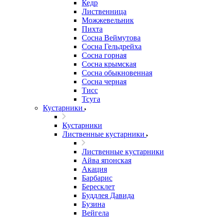
Кедр
Лиственница
Можжевельник
Пихта
Сосна Веймутова
Сосна Гельдрейха
Сосна горная
Сосна крымская
Сосна обыкновенная
Сосна черная
Тисс
Тсуга
Кустарники
Кустарники
Лиственные кустарники
Лиственные кустарники
Айва японская
Акация
Барбарис
Бересклет
Буддлея Давида
Бузина
Вейгела