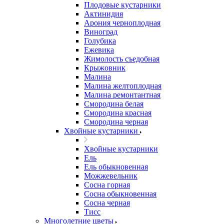
Плодовые кустарники
Актинидия
Арония черноплодная
Виноград
Голубика
Ежевика
Жимолость съедобная
Крыжовник
Малина
Малина желтоплодная
Малина ремонтантная
Смородина белая
Смородина красная
Смородина черная
Хвойные кустарники
Хвойные кустарники
Ель
Ель обыкновенная
Можжевельник
Сосна горная
Сосна обыкновенная
Сосна черная
Тисс
Многолетние цветы