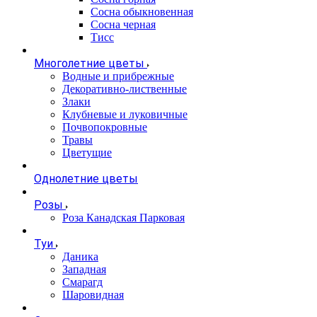
Сосна обыкновенная
Сосна черная
Тисс
Многолетние цветы
Водные и прибрежные
Декоративно-лиственные
Злаки
Клубневые и луковичные
Почвопокровные
Травы
Цветущие
Однолетние цветы
Розы
Роза Канадская Парковая
Туи
Даника
Западная
Смарагд
Шаровидная