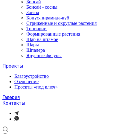
Бонсай
Бонсай - сосны
Зонты
Конус-пирамида-куб
Стриженные и округлые растения
Топиарии
Формированные растения
Шар на штамбе
Шары
Шпалера
Ярусные фигуры
Проекты
Благоустройство
Озеленение
Проекты «под ключ»
Галерея
Контакты