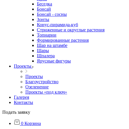
Беседка
Бонсай
Бонсай - сосны
Зонты
Конус-пирамида-куб
Стриженные и округлые растения
Топиарии
Формированные растения
Шар на штамбе
Шары
Шпалера
Ярусные фигуры
Проекты
Проекты
Благоустройство
Озеленение
Проекты «под ключ»
Галерея
Контакты
Подать заявку
0
Корзина