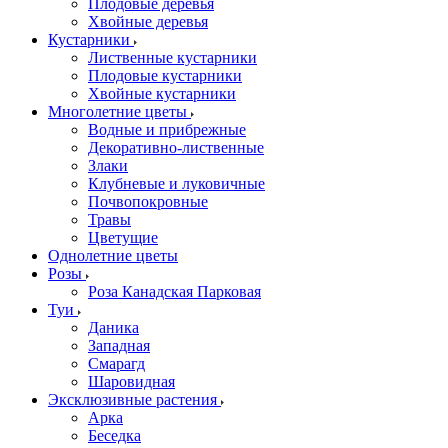
Плодовые деревья
Хвойные деревья
Кустарники
Лиственные кустарники
Плодовые кустарники
Хвойные кустарники
Многолетние цветы
Водные и прибрежные
Декоративно-лиственные
Злаки
Клубневые и луковичные
Почвопокровные
Травы
Цветущие
Однолетние цветы
Розы
Роза Канадская Парковая
Туи
Даника
Западная
Смарагд
Шаровидная
Эксклюзивные растения
Арка
Беседка