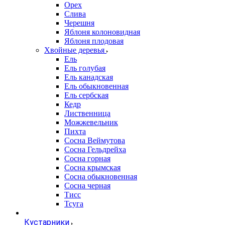
Орех
Слива
Черешня
Яблоня колоновидная
Яблоня плодовая
Хвойные деревья
Ель
Ель голубая
Ель канадская
Ель обыкновенная
Ель сербская
Кедр
Лиственница
Можжевельник
Пихта
Сосна Веймутова
Сосна Гельдрейха
Сосна горная
Сосна крымская
Сосна обыкновенная
Сосна черная
Тисс
Тсуга
Кустарники