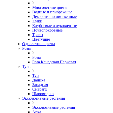
Многолетние цветы
Водные и прибрежные
Декоративно-лиственные
Злаки
Клубневые и луковичные
Почвопокровные
Травы
Цветущие
Однолетние цветы
Розы
Розы
Роза Канадская Парковая
Туи
Туи
Даника
Западная
Смарагд
Шаровидная
Эксклюзивные растения
Эксклюзивные растения
Арка