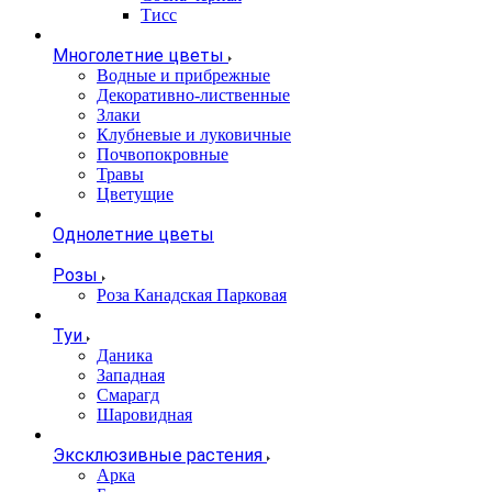
Тисс
Многолетние цветы
Водные и прибрежные
Декоративно-лиственные
Злаки
Клубневые и луковичные
Почвопокровные
Травы
Цветущие
Однолетние цветы
Розы
Роза Канадская Парковая
Туи
Даника
Западная
Смарагд
Шаровидная
Эксклюзивные растения
Арка