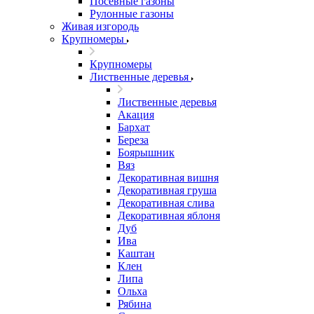
Посевные газоны
Рулонные газоны
Живая изгородь
Крупномеры
Крупномеры
Лиственные деревья
Лиственные деревья
Акация
Бархат
Береза
Боярышник
Вяз
Декоративная вишня
Декоративная груша
Декоративная слива
Декоративная яблоня
Дуб
Ива
Каштан
Клен
Липа
Ольха
Рябина