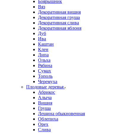
Боярышник
Вяз
Декоративная вишня
Декоративная груша
Декоративная слива
Декоративная яблоня
Дуб
Ива
Каштан
Клен
Липа
Ольха
Рябина
Сумах
Тополь
Черемуха
Плодовые деревья
Абрикос
Алыча
Вишня
Груша
Лещина обыкновенная
Облепиха
Орех
Слива