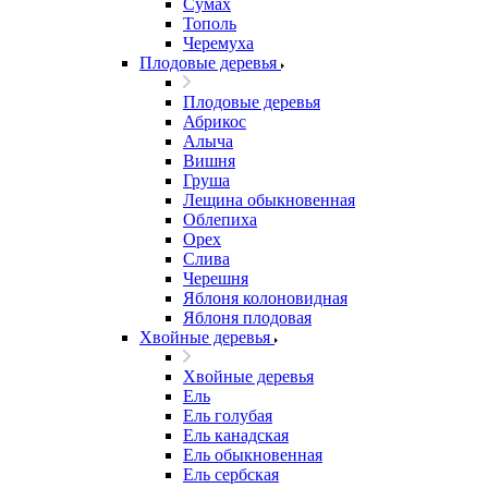
Сумах
Тополь
Черемуха
Плодовые деревья
Плодовые деревья
Абрикос
Алыча
Вишня
Груша
Лещина обыкновенная
Облепиха
Орех
Слива
Черешня
Яблоня колоновидная
Яблоня плодовая
Хвойные деревья
Хвойные деревья
Ель
Ель голубая
Ель канадская
Ель обыкновенная
Ель сербская