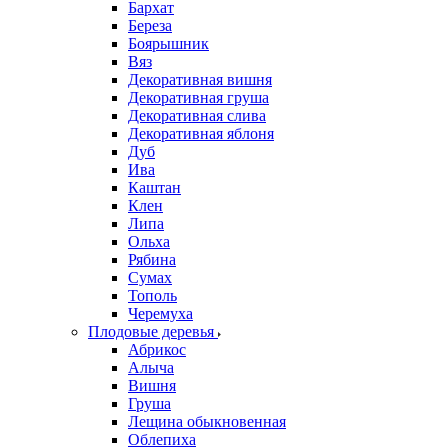
Бархат
Береза
Боярышник
Вяз
Декоративная вишня
Декоративная груша
Декоративная слива
Декоративная яблоня
Дуб
Ива
Каштан
Клен
Липа
Ольха
Рябина
Сумах
Тополь
Черемуха
Плодовые деревья
Абрикос
Алыча
Вишня
Груша
Лещина обыкновенная
Облепиха