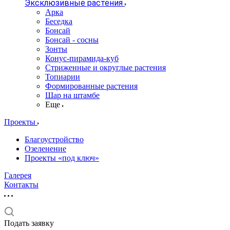
Эксклюзивные растения
Арка
Беседка
Бонсай
Бонсай - сосны
Зонты
Конус-пирамида-куб
Стриженные и округлые растения
Топиарии
Формированные растения
Шар на штамбе
Еще
Проекты
Благоустройство
Озеленение
Проекты «под ключ»
Галерея
Контакты
Подать заявку