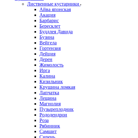
Лиственные кустарники
Айва японская
Акация
Барбарис
Бересклет
Буддлея Давида
Бузина
Вейгела
Гортензия
Дейция
Дерен
Жимолость
Ирга
Калина
Кизильник
Крушина ломкая
Лапчатка
Лещина
Магнолия
Пузыреплодник
Рододендрон
Роза
Рябинник
Самшит
Сирень