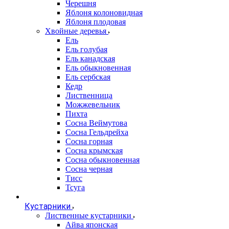
Черешня
Яблоня колоновидная
Яблоня плодовая
Хвойные деревья
Ель
Ель голубая
Ель канадская
Ель обыкновенная
Ель сербская
Кедр
Лиственница
Можжевельник
Пихта
Сосна Веймутова
Сосна Гельдрейха
Сосна горная
Сосна крымская
Сосна обыкновенная
Сосна черная
Тисс
Тсуга
Кустарники
Лиственные кустарники
Айва японская