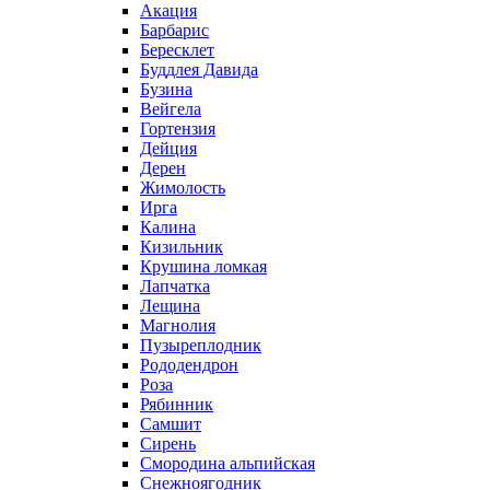
Акация
Барбарис
Бересклет
Буддлея Давида
Бузина
Вейгела
Гортензия
Дейция
Дерен
Жимолость
Ирга
Калина
Кизильник
Крушина ломкая
Лапчатка
Лещина
Магнолия
Пузыреплодник
Рододендрон
Роза
Рябинник
Самшит
Сирень
Смородина альпийская
Снежноягодник