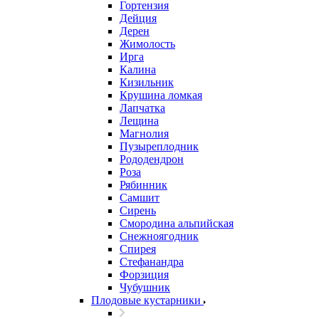
Гортензия
Дейция
Дерен
Жимолость
Ирга
Калина
Кизильник
Крушина ломкая
Лапчатка
Лещина
Магнолия
Пузыреплодник
Рододендрон
Роза
Рябинник
Самшит
Сирень
Смородина альпийская
Снежноягодник
Спирея
Стефанандра
Форзиция
Чубушник
Плодовые кустарники