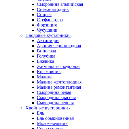
Смородина альпийская
Снежноягодник
Спирея
Стефанандра
Форзиция
Чубушник
Плодовые кустарники
Актинидия
Арония черноплодная
Виноград
Голубика
Ежевика
Жимолость съедобная
Крыжовник
Малина
Малина желтоплодная
Малина ремонтантная
Смородина белая
Смородина красная
Смородина черная
Хвойные кустарники
Ель
Ель обыкновенная
Можжевельник
Сосна горная