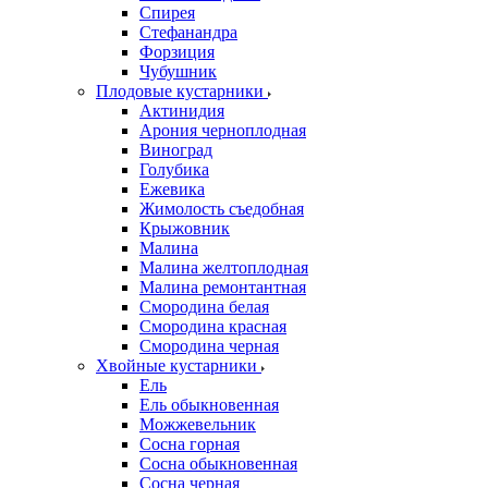
Спирея
Стефанандра
Форзиция
Чубушник
Плодовые кустарники
Актинидия
Арония черноплодная
Виноград
Голубика
Ежевика
Жимолость съедобная
Крыжовник
Малина
Малина желтоплодная
Малина ремонтантная
Смородина белая
Смородина красная
Смородина черная
Хвойные кустарники
Ель
Ель обыкновенная
Можжевельник
Сосна горная
Сосна обыкновенная
Сосна черная