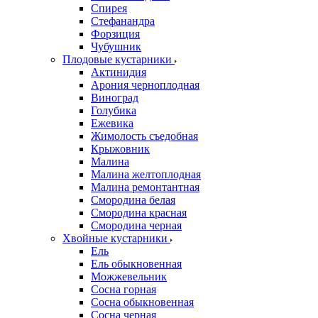
Спирея
Стефанандра
Форзиция
Чубушник
Плодовые кустарники
Актинидия
Арония черноплодная
Виноград
Голубика
Ежевика
Жимолость съедобная
Крыжовник
Малина
Малина желтоплодная
Малина ремонтантная
Смородина белая
Смородина красная
Смородина черная
Хвойные кустарники
Ель
Ель обыкновенная
Можжевельник
Сосна горная
Сосна обыкновенная
Сосна черная