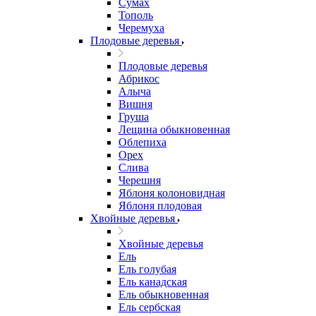
Сумах
Тополь
Черемуха
Плодовые деревья
Плодовые деревья
Абрикос
Алыча
Вишня
Груша
Лещина обыкновенная
Облепиха
Орех
Слива
Черешня
Яблоня колоновидная
Яблоня плодовая
Хвойные деревья
Хвойные деревья
Ель
Ель голубая
Ель канадская
Ель обыкновенная
Ель сербская