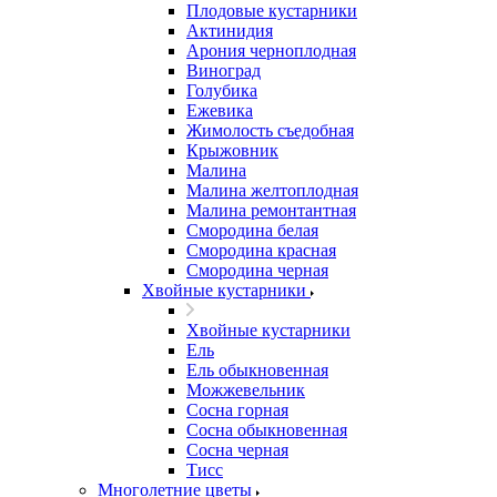
Плодовые кустарники
Актинидия
Арония черноплодная
Виноград
Голубика
Ежевика
Жимолость съедобная
Крыжовник
Малина
Малина желтоплодная
Малина ремонтантная
Смородина белая
Смородина красная
Смородина черная
Хвойные кустарники
Хвойные кустарники
Ель
Ель обыкновенная
Можжевельник
Сосна горная
Сосна обыкновенная
Сосна черная
Тисс
Многолетние цветы