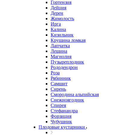
Гортензия
Дейция
Дерен
Жимолость
Ирга
Калина
Кизильник
Крушина ломкая
Лапчатка
Лещина
Магнолия
Пузыреплодник
Рододендрон
Роза
Рябинник
Самшит
Сирень
Смородина альпийская
Снежноягодник
Спирея
Стефанандра
Форзиция
Чубушник
Плодовые кустарники