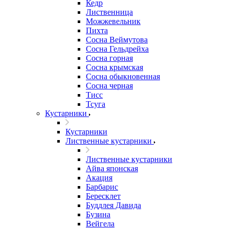
Кедр
Лиственница
Можжевельник
Пихта
Сосна Веймутова
Сосна Гельдрейха
Сосна горная
Сосна крымская
Сосна обыкновенная
Сосна черная
Тисс
Тсуга
Кустарники
Кустарники
Лиственные кустарники
Лиственные кустарники
Айва японская
Акация
Барбарис
Бересклет
Буддлея Давида
Бузина
Вейгела