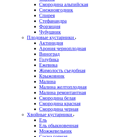
Смородина альпийская
Снежноягодник
Спирея
Стефанандра
Форзиция
Чубушник
Плодовые кустарники
Актинидия
Арония черноплодная
Виноград
Голубика
Ежевика
Жимолость съедобная
Крыжовник
Малина
Малина желтоплодная
Малина ремонтантная
Смородина белая
Смородина красная
Смородина черная
Хвойные кустарники
Ель
Ель обыкновенная
Можжевельник
Сосна горная