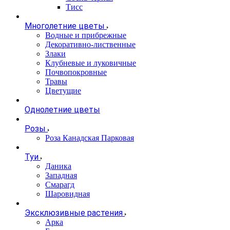
Тисс
Многолетние цветы
Водные и прибрежные
Декоративно-лиственные
Злаки
Клубневые и луковичные
Почвопокровные
Травы
Цветущие
Однолетние цветы
Розы
Роза Канадская Парковая
Туи
Даника
Западная
Смарагд
Шаровидная
Эксклюзивные растения
Арка