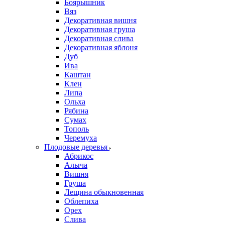
Боярышник
Вяз
Декоративная вишня
Декоративная груша
Декоративная слива
Декоративная яблоня
Дуб
Ива
Каштан
Клен
Липа
Ольха
Рябина
Сумах
Тополь
Черемуха
Плодовые деревья
Абрикос
Алыча
Вишня
Груша
Лещина обыкновенная
Облепиха
Орех
Слива