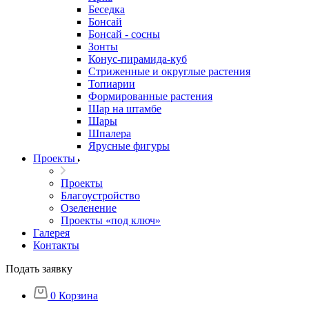
Беседка
Бонсай
Бонсай - сосны
Зонты
Конус-пирамида-куб
Стриженные и округлые растения
Топиарии
Формированные растения
Шар на штамбе
Шары
Шпалера
Ярусные фигуры
Проекты
Проекты
Благоустройство
Озеленение
Проекты «под ключ»
Галерея
Контакты
Подать заявку
0
Корзина