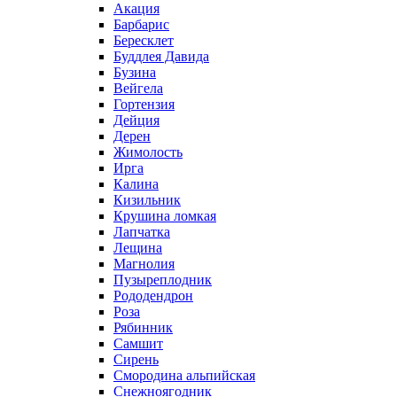
Акация
Барбарис
Бересклет
Буддлея Давида
Бузина
Вейгела
Гортензия
Дейция
Дерен
Жимолость
Ирга
Калина
Кизильник
Крушина ломкая
Лапчатка
Лещина
Магнолия
Пузыреплодник
Рододендрон
Роза
Рябинник
Самшит
Сирень
Смородина альпийская
Снежноягодник