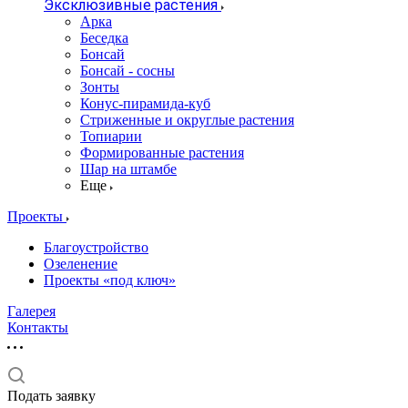
Эксклюзивные растения
Арка
Беседка
Бонсай
Бонсай - сосны
Зонты
Конус-пирамида-куб
Стриженные и округлые растения
Топиарии
Формированные растения
Шар на штамбе
Еще
Проекты
Благоустройство
Озеленение
Проекты «под ключ»
Галерея
Контакты
Подать заявку