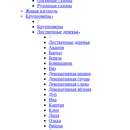
Посевные газоны
Рулонные газоны
Живая изгородь
Крупномеры
Крупномеры
Лиственные деревья
Лиственные деревья
Акация
Бархат
Береза
Боярышник
Вяз
Декоративная вишня
Декоративная груша
Декоративная слива
Декоративная яблоня
Дуб
Ива
Каштан
Клен
Липа
Ольха
Рябина