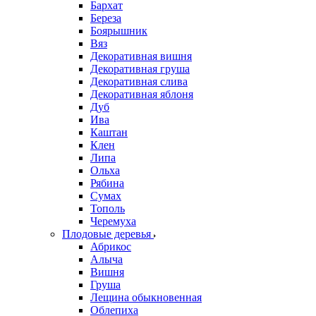
Бархат
Береза
Боярышник
Вяз
Декоративная вишня
Декоративная груша
Декоративная слива
Декоративная яблоня
Дуб
Ива
Каштан
Клен
Липа
Ольха
Рябина
Сумах
Тополь
Черемуха
Плодовые деревья
Абрикос
Алыча
Вишня
Груша
Лещина обыкновенная
Облепиха