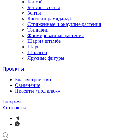
Бонсай
Бонсай - сосны
Зонты
Конус-пирамида-куб
Стриженные и округлые растения
Топиарии
Формированные растения
Шар на штамбе
Шары
Шпалера
Ярусные фигуры
Проекты
Благоустройство
Озеленение
Проекты «под ключ»
Галерея
Контакты