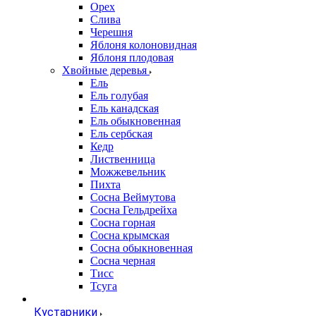
Орех
Слива
Черешня
Яблоня колоновидная
Яблоня плодовая
Хвойные деревья
Ель
Ель голубая
Ель канадская
Ель обыкновенная
Ель сербская
Кедр
Лиственница
Можжевельник
Пихта
Сосна Веймутова
Сосна Гельдрейха
Сосна горная
Сосна крымская
Сосна обыкновенная
Сосна черная
Тисс
Тсуга
Кустарники