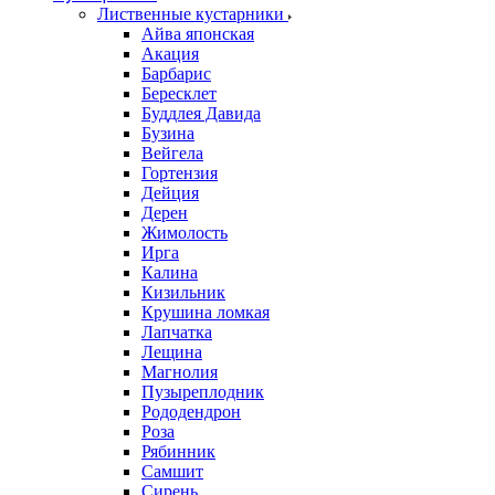
Лиственные кустарники
Айва японская
Акация
Барбарис
Бересклет
Буддлея Давида
Бузина
Вейгела
Гортензия
Дейция
Дерен
Жимолость
Ирга
Калина
Кизильник
Крушина ломкая
Лапчатка
Лещина
Магнолия
Пузыреплодник
Рододендрон
Роза
Рябинник
Самшит
Сирень