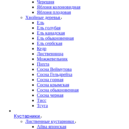
Черешня
Яблоня колоновидная
Яблоня плодовая
Хвойные деревья
Ель
Ель голубая
Ель канадская
Ель обыкновенная
Ель сербская
Кедр
Лиственница
Можжевельник
Пихта
Сосна Веймутова
Сосна Гельдрейха
Сосна горная
Сосна крымская
Сосна обыкновенная
Сосна черная
Тисс
Тсуга
Кустарники
Лиственные кустарники
Айва японская