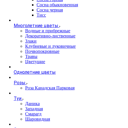
Сосна обыкновенная
Сосна черная
Тисс
Многолетние цветы
Водные и прибрежные
Декоративно-лиственные
Злаки
Клубневые и луковичные
Почвопокровные
Травы
Цветущие
Однолетние цветы
Розы
Роза Канадская Парковая
Туи
Даника
Западная
Смарагд
Шаровидная