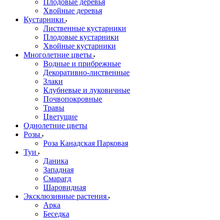
Плодовые деревья
Хвойные деревья
Кустарники
Лиственные кустарники
Плодовые кустарники
Хвойные кустарники
Многолетние цветы
Водные и прибрежные
Декоративно-лиственные
Злаки
Клубневые и луковичные
Почвопокровные
Травы
Цветущие
Однолетние цветы
Розы
Роза Канадская Парковая
Туи
Даника
Западная
Смарагд
Шаровидная
Эксклюзивные растения
Арка
Беседка