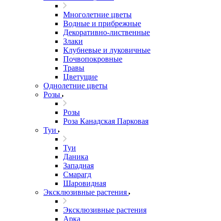
Многолетние цветы
Водные и прибрежные
Декоративно-лиственные
Злаки
Клубневые и луковичные
Почвопокровные
Травы
Цветущие
Однолетние цветы
Розы
Розы
Роза Канадская Парковая
Туи
Туи
Даника
Западная
Смарагд
Шаровидная
Эксклюзивные растения
Эксклюзивные растения
Арка