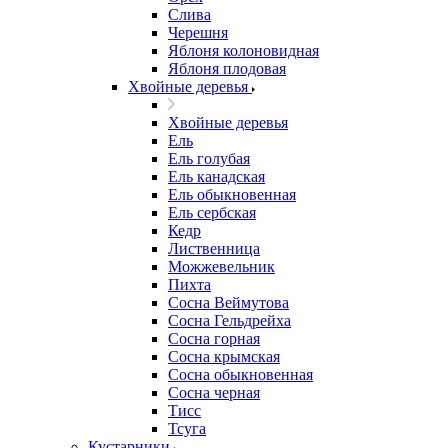
Слива
Черешня
Яблоня колоновидная
Яблоня плодовая
Хвойные деревья
Хвойные деревья
Ель
Ель голубая
Ель канадская
Ель обыкновенная
Ель сербская
Кедр
Лиственница
Можжевельник
Пихта
Сосна Веймутова
Сосна Гельдрейха
Сосна горная
Сосна крымская
Сосна обыкновенная
Сосна черная
Тисс
Тсуга
Кустарники