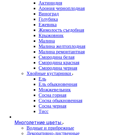
Актинидия
Арония черноплодная
Виноград
Голубика
Ежевика
Жимолость съедобная
Крыжовник
Малина
Малина желтоплодная
Малина ремонтантная
Смородина белая
Смородина красная
Смородина черная
Хвойные кустарники
Ель
Ель обыкновенная
Можжевельник
Сосна горная
Сосна обыкновенная
Сосна черная
Тисс
Многолетние цветы
Водные и прибрежные
Декоративно-лиственные