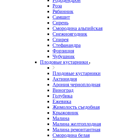
Рододендрон
Роза
Рябинник
Самшит
Сирень
Смородина альпийская
Снежноягодник
Спирея
Стефанандра
Форзиция
Чубушник
Плодовые кустарники
Плодовые кустарники
Актинидия
Арония черноплодная
Виноград
Голубика
Ежевика
Жимолость съедобная
Крыжовник
Малина
Малина желтоплодная
Малина ремонтантная
Смородина белая