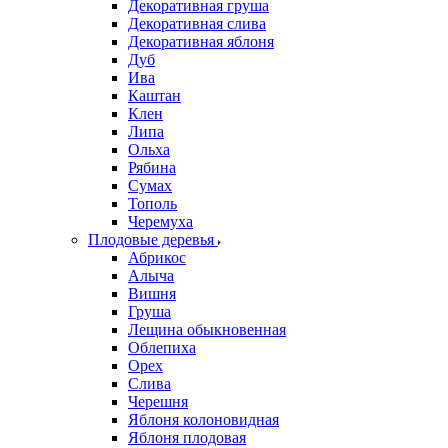
Декоративная груша
Декоративная слива
Декоративная яблоня
Дуб
Ива
Каштан
Клен
Липа
Ольха
Рябина
Сумах
Тополь
Черемуха
Плодовые деревья
Абрикос
Алыча
Вишня
Груша
Лещина обыкновенная
Облепиха
Орех
Слива
Черешня
Яблоня колоновидная
Яблоня плодовая