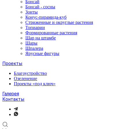
Бонсай
Бонсай - сосны
Зонты
Конус-пирамида-куб
Стриженные и округлые растения
Топиарии
Формированные растения
Шар на штамбе
Шары
Шпалера
Ярусные фигуры
Проекты
Благоустройство
Озеленение
Проекты «под ключ»
Галерея
Контакты