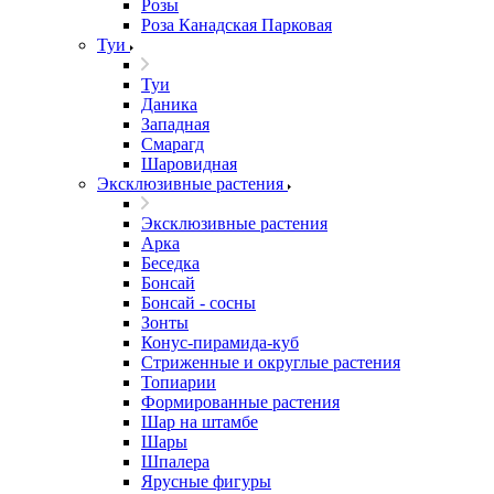
Розы
Роза Канадская Парковая
Туи
Туи
Даника
Западная
Смарагд
Шаровидная
Эксклюзивные растения
Эксклюзивные растения
Арка
Беседка
Бонсай
Бонсай - сосны
Зонты
Конус-пирамида-куб
Стриженные и округлые растения
Топиарии
Формированные растения
Шар на штамбе
Шары
Шпалера
Ярусные фигуры