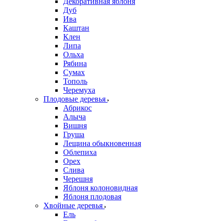
Декоративная яблоня
Дуб
Ива
Каштан
Клен
Липа
Ольха
Рябина
Сумах
Тополь
Черемуха
Плодовые деревья
Абрикос
Алыча
Вишня
Груша
Лещина обыкновенная
Облепиха
Орех
Слива
Черешня
Яблоня колоновидная
Яблоня плодовая
Хвойные деревья
Ель