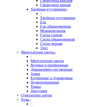
Смородина красная
Смородина черная
Хвойные кустарники
Хвойные кустарники
Ель
Ель обыкновенная
Можжевельник
Сосна горная
Сосна обыкновенная
Сосна черная
Тисс
Многолетние цветы
Многолетние цветы
Водные и прибрежные
Декоративно-лиственные
Злаки
Клубневые и луковичные
Почвопокровные
Травы
Цветущие
Однолетние цветы
Розы