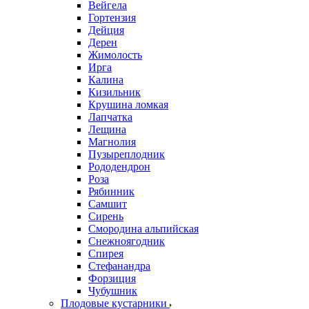
Вейгела
Гортензия
Дейция
Дерен
Жимолость
Ирга
Калина
Кизильник
Крушина ломкая
Лапчатка
Лещина
Магнолия
Пузыреплодник
Рододендрон
Роза
Рябинник
Самшит
Сирень
Смородина альпийская
Снежноягодник
Спирея
Стефанандра
Форзиция
Чубушник
Плодовые кустарники