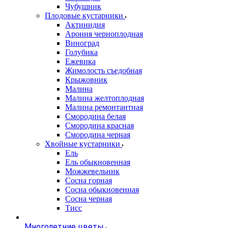
Чубушник
Плодовые кустарники
Актинидия
Арония черноплодная
Виноград
Голубика
Ежевика
Жимолость съедобная
Крыжовник
Малина
Малина желтоплодная
Малина ремонтантная
Смородина белая
Смородина красная
Смородина черная
Хвойные кустарники
Ель
Ель обыкновенная
Можжевельник
Сосна горная
Сосна обыкновенная
Сосна черная
Тисс
Многолетние цветы