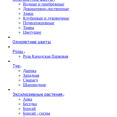
Водные и прибрежные
Декоративно-лиственные
Злаки
Клубневые и луковичные
Почвопокровные
Травы
Цветущие
Однолетние цветы
Розы
Роза Канадская Парковая
Туи
Даника
Западная
Смарагд
Шаровидная
Эксклюзивные растения
Арка
Беседка
Бонсай
Бонсай - сосны