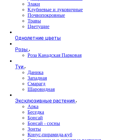
Злаки
Клубневые и луковичные
Почвопокровные
Травы
Цветущие
Однолетние цветы
Розы
Роза Канадская Парковая
Туи
Даника
Западная
Смарагд
Шаровидная
Эксклюзивные растения
Арка
Беседка
Бонсай
Бонсай - сосны
Зонты
Конус-пирамида-куб