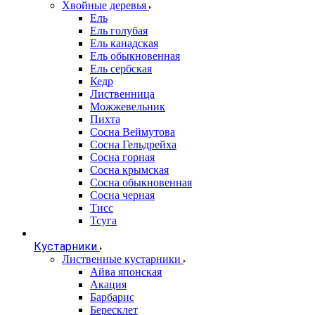
Хвойные деревья
Ель
Ель голубая
Ель канадская
Ель обыкновенная
Ель сербская
Кедр
Лиственница
Можжевельник
Пихта
Сосна Веймутова
Сосна Гельдрейха
Сосна горная
Сосна крымская
Сосна обыкновенная
Сосна черная
Тисс
Тсуга
Кустарники
Лиственные кустарники
Айва японская
Акация
Барбарис
Бересклет