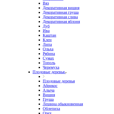
Вяз
Декоративная вишня
Декоративная груша
Декоративная слива
Декоративная яблоня
Дуб
Ива
Каштан
Клен
Липа
Ольха
Рябина
Сумах
Тополь
Черемуха
Плодовые деревья
Плодовые деревья
Абрикос
Алыча
Вишня
Груша
Лещина обыкновенная
Облепиха
Орех