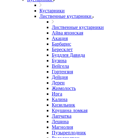
Кустарники
Лиственные кустарники
Лиственные кустарники
Айва японская
Акация
Барбарис
Бересклет
Буддлея Давида
Бузина
Вейгела
Гортензия
Дейция
Дерен
Жимолость
Ирга
Калина
Кизильник
Крушина ломкая
Лапчатка
Лещина
Магнолия
Пузыреплодник