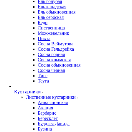
Ель голубая
Ель канадская
Ель обыкновенная
Ель сербская
Кедр
Лиственница
Можжевельник
Пихта
Сосна Веймутова
Сосна Гельдрейха
Сосна горная
Сосна крымская
Сосна обыкновенная
Сосна черная
Тисс
Тсуга
Кустарники
Лиственные кустарники
Айва японская
Акация
Барбарис
Бересклет
Буддлея Давида
Бузина