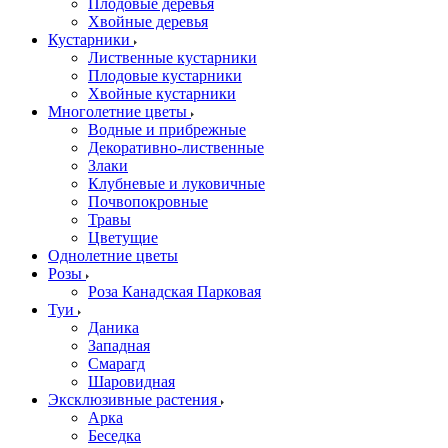
Плодовые деревья
Хвойные деревья
Кустарники
Лиственные кустарники
Плодовые кустарники
Хвойные кустарники
Многолетние цветы
Водные и прибрежные
Декоративно-лиственные
Злаки
Клубневые и луковичные
Почвопокровные
Травы
Цветущие
Однолетние цветы
Розы
Роза Канадская Парковая
Туи
Даника
Западная
Смарагд
Шаровидная
Эксклюзивные растения
Арка
Беседка