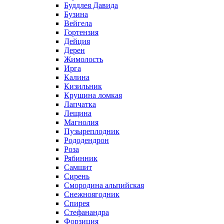
Буддлея Давида
Бузина
Вейгела
Гортензия
Дейция
Дерен
Жимолость
Ирга
Калина
Кизильник
Крушина ломкая
Лапчатка
Лещина
Магнолия
Пузыреплодник
Рододендрон
Роза
Рябинник
Самшит
Сирень
Смородина альпийская
Снежноягодник
Спирея
Стефанандра
Форзиция