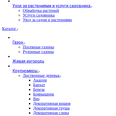
Уход за растениями и услуги садовника
Обработка растений
Услуги садовника
Уход за садом и растениями
Каталог
Газон
Посевные газоны
Рулонные газоны
Живая изгородь
Крупномеры
Лиственные деревья
Акация
Бархат
Береза
Боярышник
Вяз
Декоративная вишня
Декоративная груша
Декоративная слива