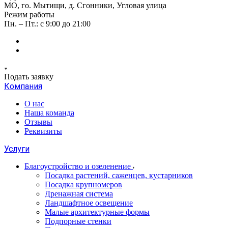
МО, го. Мытищи, д. Сгонники, Угловая улица
Режим работы
Пн. – Пт.: с 9:00 до 21:00
Подать заявку
Компания
О нас
Наша команда
Отзывы
Реквизиты
Услуги
Благоустройство и озеленение
Посадка растений, саженцев, кустарников
Посадка крупномеров
Дренажная система
Ландшафтное освещение
Малые архитектурные формы
Подпорные стенки