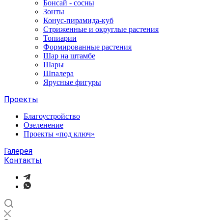
Бонсай - сосны
Зонты
Конус-пирамида-куб
Стриженные и округлые растения
Топиарии
Формированные растения
Шар на штамбе
Шары
Шпалера
Ярусные фигуры
Проекты
Благоустройство
Озеленение
Проекты «под ключ»
Галерея
Контакты