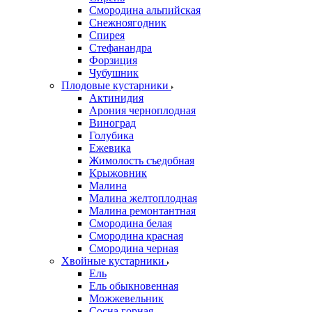
Смородина альпийская
Снежноягодник
Спирея
Стефанандра
Форзиция
Чубушник
Плодовые кустарники
Актинидия
Арония черноплодная
Виноград
Голубика
Ежевика
Жимолость съедобная
Крыжовник
Малина
Малина желтоплодная
Малина ремонтантная
Смородина белая
Смородина красная
Смородина черная
Хвойные кустарники
Ель
Ель обыкновенная
Можжевельник
Сосна горная