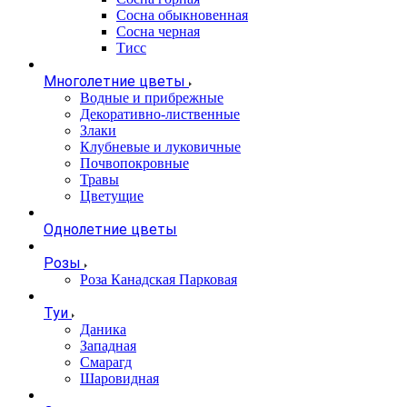
Сосна обыкновенная
Сосна черная
Тисс
Многолетние цветы
Водные и прибрежные
Декоративно-лиственные
Злаки
Клубневые и луковичные
Почвопокровные
Травы
Цветущие
Однолетние цветы
Розы
Роза Канадская Парковая
Туи
Даника
Западная
Смарагд
Шаровидная