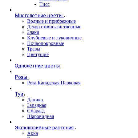
Тисс
Многолетние цветы
Водные и прибрежные
Декоративно-лиственные
Злаки
Клубневые и луковичные
Почвопокровные
Травы
Цветущие
Однолетние цветы
Розы
Роза Канадская Парковая
Туи
Даника
Западная
Смарагд
Шаровидная
Эксклюзивные растения
Арка