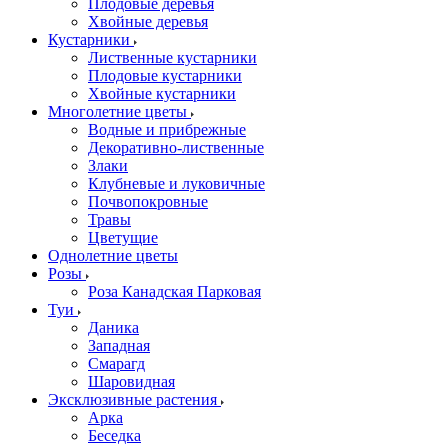
Плодовые деревья
Хвойные деревья
Кустарники
Лиственные кустарники
Плодовые кустарники
Хвойные кустарники
Многолетние цветы
Водные и прибрежные
Декоративно-лиственные
Злаки
Клубневые и луковичные
Почвопокровные
Травы
Цветущие
Однолетние цветы
Розы
Роза Канадская Парковая
Туи
Даника
Западная
Смарагд
Шаровидная
Эксклюзивные растения
Арка
Беседка