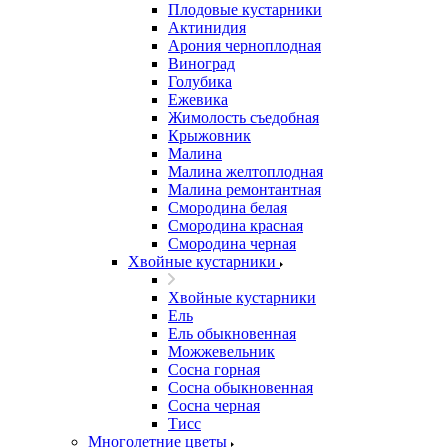
Плодовые кустарники
Актинидия
Арония черноплодная
Виноград
Голубика
Ежевика
Жимолость съедобная
Крыжовник
Малина
Малина желтоплодная
Малина ремонтантная
Смородина белая
Смородина красная
Смородина черная
Хвойные кустарники
Хвойные кустарники
Ель
Ель обыкновенная
Можжевельник
Сосна горная
Сосна обыкновенная
Сосна черная
Тисс
Многолетние цветы