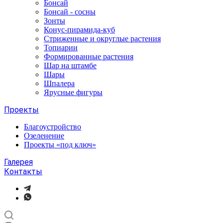
Бонсай
Бонсай - сосны
Зонты
Конус-пирамида-куб
Стриженные и округлые растения
Топиарии
Формированные растения
Шар на штамбе
Шары
Шпалера
Ярусные фигуры
Проекты
Благоустройство
Озеленение
Проекты «под ключ»
Галерея
Контакты