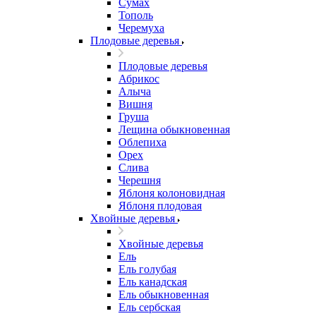
Сумах
Тополь
Черемуха
Плодовые деревья
Плодовые деревья
Абрикос
Алыча
Вишня
Груша
Лещина обыкновенная
Облепиха
Орех
Слива
Черешня
Яблоня колоновидная
Яблоня плодовая
Хвойные деревья
Хвойные деревья
Ель
Ель голубая
Ель канадская
Ель обыкновенная
Ель сербская