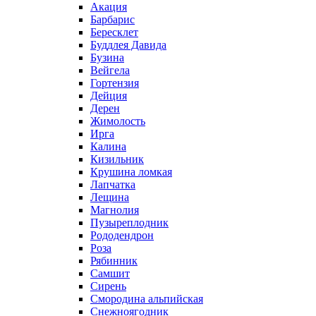
Акация
Барбарис
Бересклет
Буддлея Давида
Бузина
Вейгела
Гортензия
Дейция
Дерен
Жимолость
Ирга
Калина
Кизильник
Крушина ломкая
Лапчатка
Лещина
Магнолия
Пузыреплодник
Рододендрон
Роза
Рябинник
Самшит
Сирень
Смородина альпийская
Снежноягодник