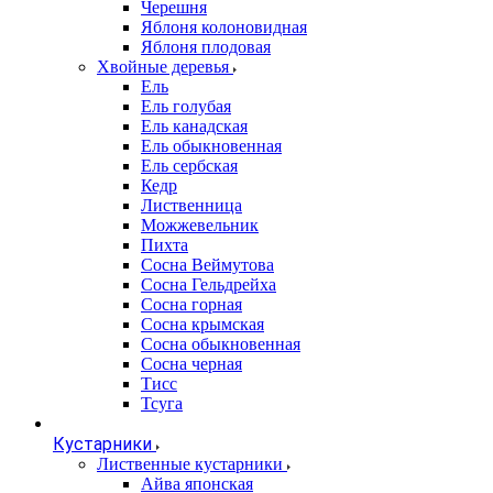
Черешня
Яблоня колоновидная
Яблоня плодовая
Хвойные деревья
Ель
Ель голубая
Ель канадская
Ель обыкновенная
Ель сербская
Кедр
Лиственница
Можжевельник
Пихта
Сосна Веймутова
Сосна Гельдрейха
Сосна горная
Сосна крымская
Сосна обыкновенная
Сосна черная
Тисс
Тсуга
Кустарники
Лиственные кустарники
Айва японская