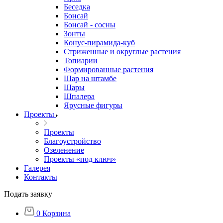
Беседка
Бонсай
Бонсай - сосны
Зонты
Конус-пирамида-куб
Стриженные и округлые растения
Топиарии
Формированные растения
Шар на штамбе
Шары
Шпалера
Ярусные фигуры
Проекты
Проекты
Благоустройство
Озеленение
Проекты «под ключ»
Галерея
Контакты
Подать заявку
0
Корзина