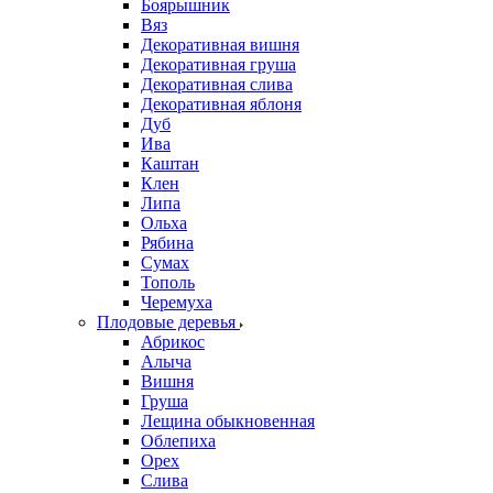
Боярышник
Вяз
Декоративная вишня
Декоративная груша
Декоративная слива
Декоративная яблоня
Дуб
Ива
Каштан
Клен
Липа
Ольха
Рябина
Сумах
Тополь
Черемуха
Плодовые деревья
Абрикос
Алыча
Вишня
Груша
Лещина обыкновенная
Облепиха
Орех
Слива