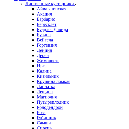
Лиственные кустарники
Айва японская
Акация
Барбарис
Бересклет
Буддлея Давида
Бузина
Вейгела
Гортензия
Дейция
Дерен
Жимолость
Ирга
Калина
Кизильник
Крушина ломкая
Лапчатка
Лещина
Магнолия
Пузыреплодник
Рододендрон
Роза
Рябинник
Самшит
Сирень