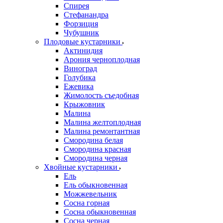
Спирея
Стефанандра
Форзиция
Чубушник
Плодовые кустарники
Актинидия
Арония черноплодная
Виноград
Голубика
Ежевика
Жимолость съедобная
Крыжовник
Малина
Малина желтоплодная
Малина ремонтантная
Смородина белая
Смородина красная
Смородина черная
Хвойные кустарники
Ель
Ель обыкновенная
Можжевельник
Сосна горная
Сосна обыкновенная
Сосна черная