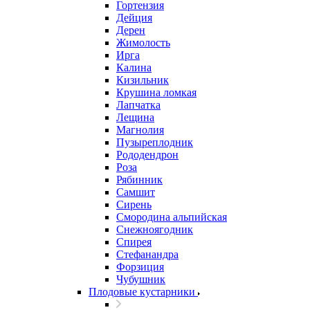
Гортензия
Дейция
Дерен
Жимолость
Ирга
Калина
Кизильник
Крушина ломкая
Лапчатка
Лещина
Магнолия
Пузыреплодник
Рододендрон
Роза
Рябинник
Самшит
Сирень
Смородина альпийская
Снежноягодник
Спирея
Стефанандра
Форзиция
Чубушник
Плодовые кустарники