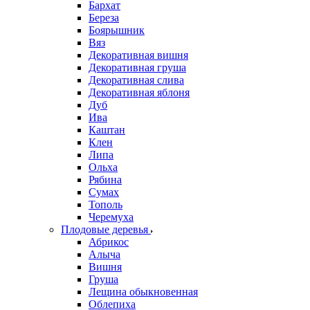
Бархат
Береза
Боярышник
Вяз
Декоративная вишня
Декоративная груша
Декоративная слива
Декоративная яблоня
Дуб
Ива
Каштан
Клен
Липа
Ольха
Рябина
Сумах
Тополь
Черемуха
Плодовые деревья
Абрикос
Алыча
Вишня
Груша
Лещина обыкновенная
Облепиха