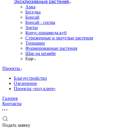
Эксклюзивные растения
Арка
Беседка
Бонсай
Бонсай - сосны
Зонты
Конус-пирамида-куб
Стриженные и округлые растения
Топиарии
Формированные растения
Шар на штамбе
Еще
Проекты
Благоустройство
Озеленение
Проекты «под ключ»
Галерея
Контакты
Подать заявку