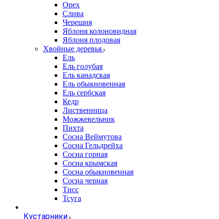
Орех
Слива
Черешня
Яблоня колоновидная
Яблоня плодовая
Хвойные деревья
Ель
Ель голубая
Ель канадская
Ель обыкновенная
Ель сербская
Кедр
Лиственница
Можжевельник
Пихта
Сосна Веймутова
Сосна Гельдрейха
Сосна горная
Сосна крымская
Сосна обыкновенная
Сосна черная
Тисс
Тсуга
Кустарники