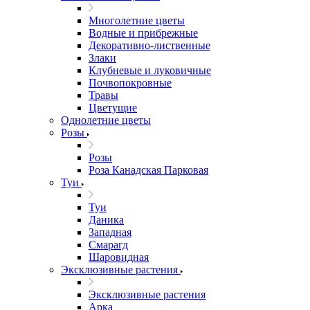
Многолетние цветы
Водные и прибрежные
Декоративно-лиственные
Злаки
Клубневые и луковичные
Почвопокровные
Травы
Цветущие
Однолетние цветы
Розы
Розы
Роза Канадская Парковая
Туи
Туи
Даника
Западная
Смарагд
Шаровидная
Эксклюзивные растения
Эксклюзивные растения
Арка