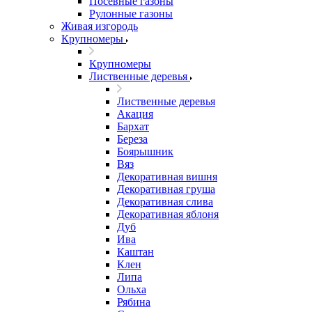
Посевные газоны
Рулонные газоны
Живая изгородь
Крупномеры
Крупномеры
Лиственные деревья
Лиственные деревья
Акация
Бархат
Береза
Боярышник
Вяз
Декоративная вишня
Декоративная груша
Декоративная слива
Декоративная яблоня
Дуб
Ива
Каштан
Клен
Липа
Ольха
Рябина