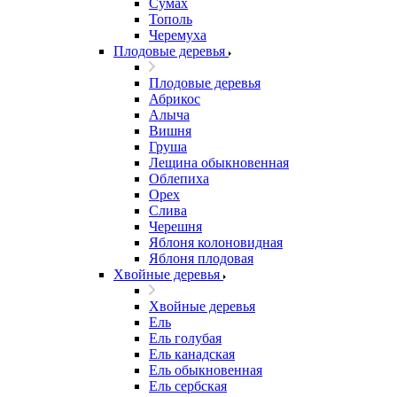
Сумах
Тополь
Черемуха
Плодовые деревья
Плодовые деревья
Абрикос
Алыча
Вишня
Груша
Лещина обыкновенная
Облепиха
Орех
Слива
Черешня
Яблоня колоновидная
Яблоня плодовая
Хвойные деревья
Хвойные деревья
Ель
Ель голубая
Ель канадская
Ель обыкновенная
Ель сербская