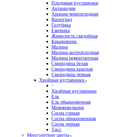
Плодовые кустарники
Актинидия
Арония черноплодная
Виноград
Голубика
Ежевика
Жимолость съедобная
Крыжовник
Малина
Малина желтоплодная
Малина ремонтантная
Смородина белая
Смородина красная
Смородина черная
Хвойные кустарники
Хвойные кустарники
Ель
Ель обыкновенная
Можжевельник
Сосна горная
Сосна обыкновенная
Сосна черная
Тисс
Многолетние цветы