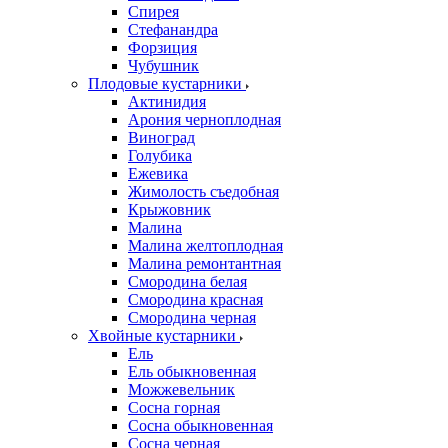
Спирея
Стефанандра
Форзиция
Чубушник
Плодовые кустарники
Актинидия
Арония черноплодная
Виноград
Голубика
Ежевика
Жимолость съедобная
Крыжовник
Малина
Малина желтоплодная
Малина ремонтантная
Смородина белая
Смородина красная
Смородина черная
Хвойные кустарники
Ель
Ель обыкновенная
Можжевельник
Сосна горная
Сосна обыкновенная
Сосна черная