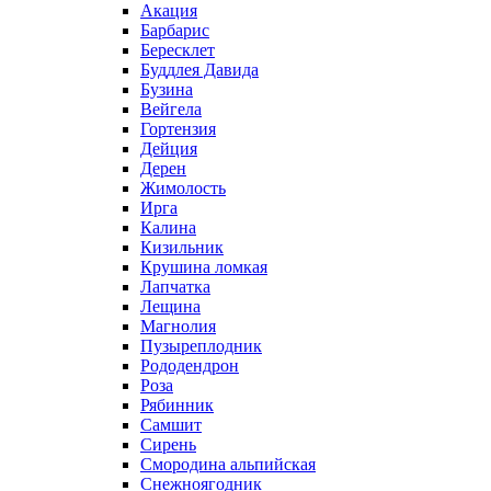
Акация
Барбарис
Бересклет
Буддлея Давида
Бузина
Вейгела
Гортензия
Дейция
Дерен
Жимолость
Ирга
Калина
Кизильник
Крушина ломкая
Лапчатка
Лещина
Магнолия
Пузыреплодник
Рододендрон
Роза
Рябинник
Самшит
Сирень
Смородина альпийская
Снежноягодник