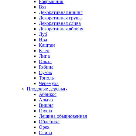
Боярышник
Вяз
Декоративная вишня
Декоративная груша
Декоративная слива
Декоративная яблоня
Дуб
Ива
Каштан
Клен
Липа
Ольха
Рябина
Сумах
Тополь
Черемуха
Плодовые деревья
Абрикос
Алыча
Вишня
Груша
Лещина обыкновенная
Облепиха
Орех
Слива