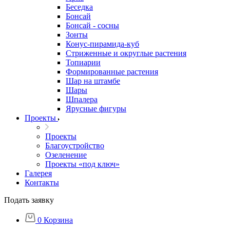
Беседка
Бонсай
Бонсай - сосны
Зонты
Конус-пирамида-куб
Стриженные и округлые растения
Топиарии
Формированные растения
Шар на штамбе
Шары
Шпалера
Ярусные фигуры
Проекты
Проекты
Благоустройство
Озеленение
Проекты «под ключ»
Галерея
Контакты
Подать заявку
0
Корзина