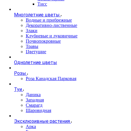
Тисс
Многолетние цветы
Водные и прибрежные
Декоративно-лиственные
Злаки
Клубневые и луковичные
Почвопокровные
Травы
Цветущие
Однолетние цветы
Розы
Роза Канадская Парковая
Туи
Даника
Западная
Смарагд
Шаровидная
Эксклюзивные растения
Арка