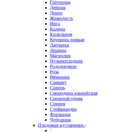
Гортензия
Дейция
Дерен
Жимолость
Ирга
Калина
Кизильник
Крушина ломкая
Лапчатка
Лещина
Магнолия
Пузыреплодник
Рододендрон
Роза
Рябинник
Самшит
Сирень
Смородина альпийская
Снежноягодник
Спирея
Стефанандра
Форзиция
Чубушник
Плодовые кустарники