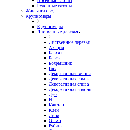
Посевные газоны
Рулонные газоны
Живая изгородь
Крупномеры
Крупномеры
Лиственные деревья
Лиственные деревья
Акация
Бархат
Береза
Боярышник
Вяз
Декоративная вишня
Декоративная груша
Декоративная слива
Декоративная яблоня
Дуб
Ива
Каштан
Клен
Липа
Ольха
Рябина