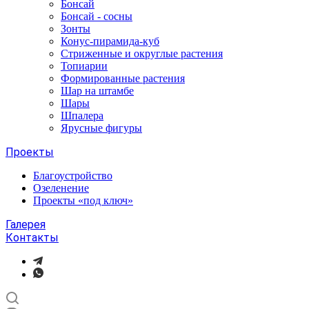
Бонсай
Бонсай - сосны
Зонты
Конус-пирамида-куб
Стриженные и округлые растения
Топиарии
Формированные растения
Шар на штамбе
Шары
Шпалера
Ярусные фигуры
Проекты
Благоустройство
Озеленение
Проекты «под ключ»
Галерея
Контакты