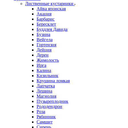
Лиственные кустарники
Айва японская
Акация
Барбарис
Бересклет
Буддлея Давида
Бузина
Вейгела
Гортензия
Дейция
Дерен
Жимолость
Ирга
Калина
Кизильник
Крушина ломкая
Лапчатка
Лещина
Магнолия
Пузыреплодник
Рододендрон
Роза
Рябинник
Самшит
Сирень