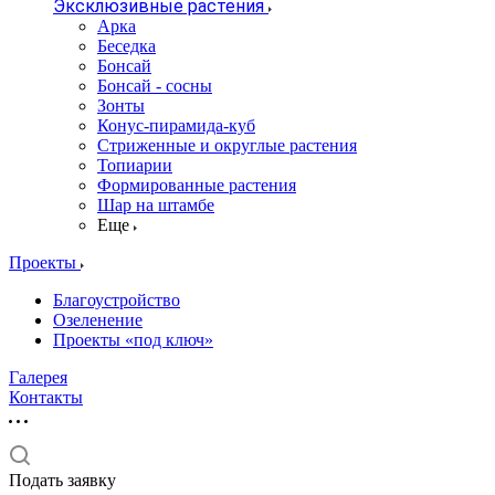
Эксклюзивные растения
Арка
Беседка
Бонсай
Бонсай - сосны
Зонты
Конус-пирамида-куб
Стриженные и округлые растения
Топиарии
Формированные растения
Шар на штамбе
Еще
Проекты
Благоустройство
Озеленение
Проекты «под ключ»
Галерея
Контакты
Подать заявку