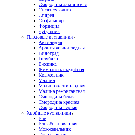
Смородина альпийская
Снежноягодник
Спирея
Стефанандра
Форзиция
Чубушник
Плодовые кустарники
Актинидия
Арония черноплодная
Виноград
Голубика
Ежевика
Жимолость съедобная
Крыжовник
Малина
Малина желтоплодная
Малина ремонтантная
Смородина белая
Смородина красная
Смородина черная
Хвойные кустарники
Ель
Ель обыкновенная
Можжевельник
Сосна горная