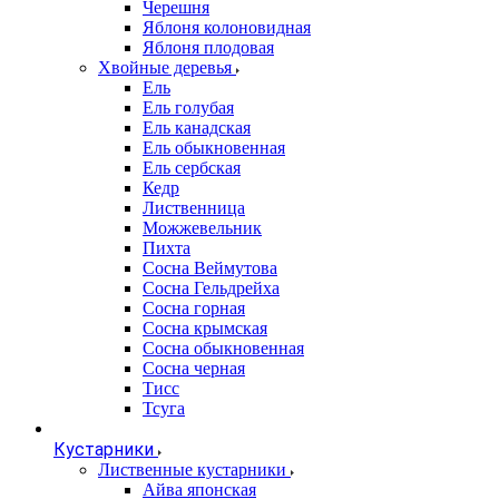
Черешня
Яблоня колоновидная
Яблоня плодовая
Хвойные деревья
Ель
Ель голубая
Ель канадская
Ель обыкновенная
Ель сербская
Кедр
Лиственница
Можжевельник
Пихта
Сосна Веймутова
Сосна Гельдрейха
Сосна горная
Сосна крымская
Сосна обыкновенная
Сосна черная
Тисс
Тсуга
Кустарники
Лиственные кустарники
Айва японская