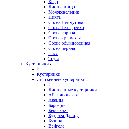
Кедр
Лиственница
Можжевельник
Пихта
Сосна Веймутова
Сосна Гельдрейха
Сосна горная
Сосна крымская
Сосна обыкновенная
Сосна черная
Тисс
Тсуга
Кустарники
Кустарники
Лиственные кустарники
Лиственные кустарники
Айва японская
Акация
Барбарис
Бересклет
Буддлея Давида
Бузина
Вейгела