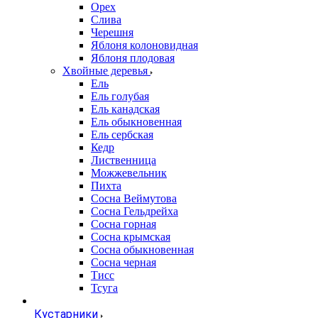
Орех
Слива
Черешня
Яблоня колоновидная
Яблоня плодовая
Хвойные деревья
Ель
Ель голубая
Ель канадская
Ель обыкновенная
Ель сербская
Кедр
Лиственница
Можжевельник
Пихта
Сосна Веймутова
Сосна Гельдрейха
Сосна горная
Сосна крымская
Сосна обыкновенная
Сосна черная
Тисс
Тсуга
Кустарники