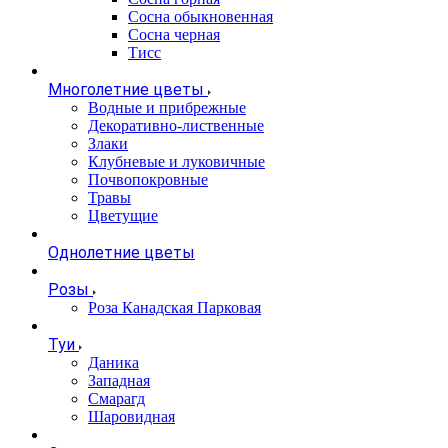
Сосна обыкновенная
Сосна черная
Тисс
Многолетние цветы
Водные и прибрежные
Декоративно-лиственные
Злаки
Клубневые и луковичные
Почвопокровные
Травы
Цветущие
Однолетние цветы
Розы
Роза Канадская Парковая
Туи
Даника
Западная
Смарагд
Шаровидная