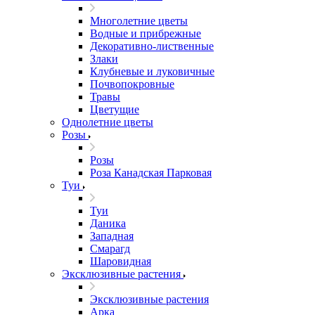
Многолетние цветы
Водные и прибрежные
Декоративно-лиственные
Злаки
Клубневые и луковичные
Почвопокровные
Травы
Цветущие
Однолетние цветы
Розы
Розы
Роза Канадская Парковая
Туи
Туи
Даника
Западная
Смарагд
Шаровидная
Эксклюзивные растения
Эксклюзивные растения
Арка