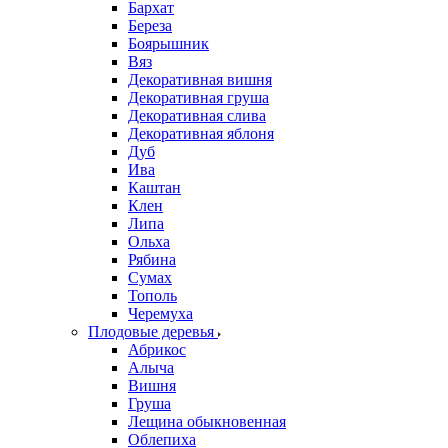
Бархат
Береза
Боярышник
Вяз
Декоративная вишня
Декоративная груша
Декоративная слива
Декоративная яблоня
Дуб
Ива
Каштан
Клен
Липа
Ольха
Рябина
Сумах
Тополь
Черемуха
Плодовые деревья
Абрикос
Алыча
Вишня
Груша
Лещина обыкновенная
Облепиха