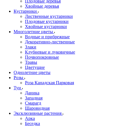
Плодовые деревья
Хвойные деревья
Кустарники
Лиственные кустарники
Плодовые кустарники
Хвойные кустарники
Многолетние цветы
Водные и прибрежные
Декоративно-лиственные
Злаки
Клубневые и луковичные
Почвопокровные
Травы
Цветущие
Однолетние цветы
Розы
Роза Канадская Парковая
Туи
Даника
Западная
Смарагд
Шаровидная
Эксклюзивные растения
Арка
Беседка