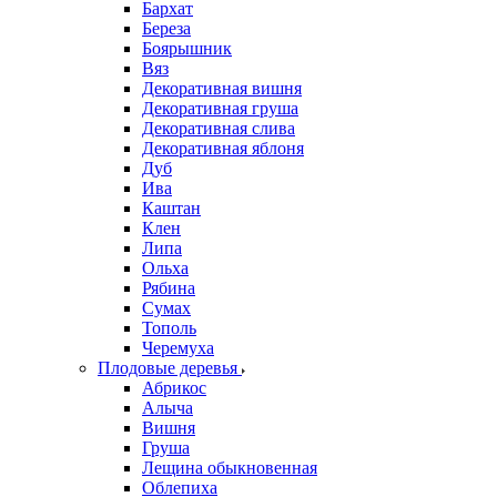
Бархат
Береза
Боярышник
Вяз
Декоративная вишня
Декоративная груша
Декоративная слива
Декоративная яблоня
Дуб
Ива
Каштан
Клен
Липа
Ольха
Рябина
Сумах
Тополь
Черемуха
Плодовые деревья
Абрикос
Алыча
Вишня
Груша
Лещина обыкновенная
Облепиха