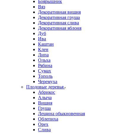
Боярышник
Вяз
Декоративная вишня
Декоративная груша
Декоративная слива
Декоративная яблоня
Дуб
Ива
Каштан
Клен
Липа
Ольха
Рябина
Сумах
Тополь
Черемуха
Плодовые деревья
Абрикос
Алыча
Вишня
Груша
Лещина обыкновенная
Облепиха
Орех
Слива