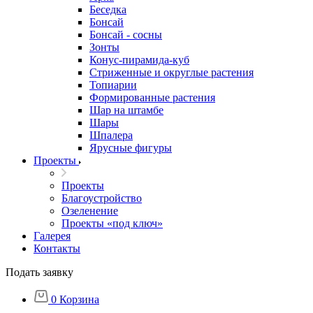
Беседка
Бонсай
Бонсай - сосны
Зонты
Конус-пирамида-куб
Стриженные и округлые растения
Топиарии
Формированные растения
Шар на штамбе
Шары
Шпалера
Ярусные фигуры
Проекты
Проекты
Благоустройство
Озеленение
Проекты «под ключ»
Галерея
Контакты
Подать заявку
0
Корзина