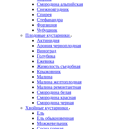
Смородина альпийская
Снежноягодник
Спирея
Стефанандра
Форзиция
Чубушник
Плодовые кустарники
Актинидия
Арония черноплодная
Виноград
Голубика
Ежевика
Жимолость съедобная
Крыжовник
Малина
Малина желтоплодная
Малина ремонтантная
Смородина белая
Смородина красная
Смородина черная
Хвойные кустарники
Ель
Ель обыкновенная
Можжевельник
Сосна горная