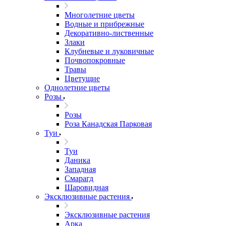
Многолетние цветы
Водные и прибрежные
Декоративно-лиственные
Злаки
Клубневые и луковичные
Почвопокровные
Травы
Цветущие
Однолетние цветы
Розы
Розы
Роза Канадская Парковая
Туи
Туи
Даника
Западная
Смарагд
Шаровидная
Эксклюзивные растения
Эксклюзивные растения
Арка