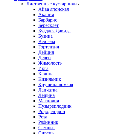
Лиственные кустарники
Айва японская
Акация
Барбарис
Бересклет
Буддлея Давида
Бузина
Вейгела
Гортензия
Дейция
Дерен
Жимолость
Ирга
Калина
Кизильник
Крушина ломкая
Лапчатка
Лещина
Магнолия
Пузыреплодник
Рододендрон
Роза
Рябинник
Самшит
Сирень