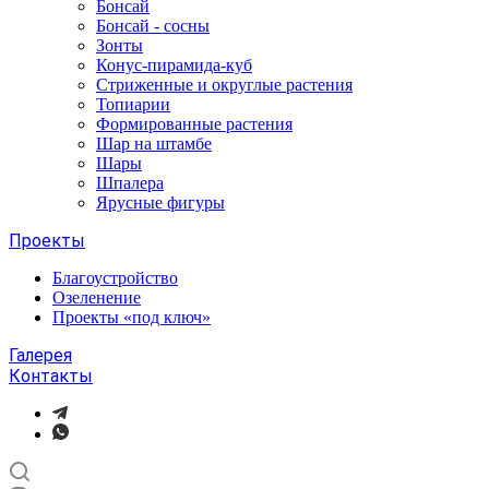
Бонсай
Бонсай - сосны
Зонты
Конус-пирамида-куб
Стриженные и округлые растения
Топиарии
Формированные растения
Шар на штамбе
Шары
Шпалера
Ярусные фигуры
Проекты
Благоустройство
Озеленение
Проекты «под ключ»
Галерея
Контакты