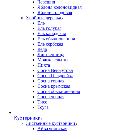
Черешня
Яблоня колоновидная
Яблоня плодовая
Хвойные деревья
Ель
Ель голубая
Ель канадская
Ель обыкновенная
Ель сербская
Кедр
Лиственница
Можжевельник
Пихта
Сосна Веймутова
Сосна Гельдрейха
Сосна горная
Сосна крымская
Сосна обыкновенная
Сосна черная
Тисс
Тсуга
Кустарники
Лиственные кустарники
Айва японская