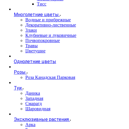
Тисс
Многолетние цветы
Водные и прибрежные
Декоративно-лиственные
Злаки
Клубневые и луковичные
Почвопокровные
Травы
Цветущие
Однолетние цветы
Розы
Роза Канадская Парковая
Туи
Даника
Западная
Смарагд
Шаровидная
Эксклюзивные растения
Арка