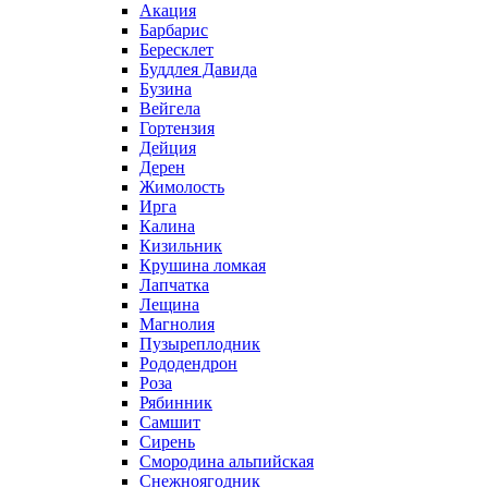
Акация
Барбарис
Бересклет
Буддлея Давида
Бузина
Вейгела
Гортензия
Дейция
Дерен
Жимолость
Ирга
Калина
Кизильник
Крушина ломкая
Лапчатка
Лещина
Магнолия
Пузыреплодник
Рододендрон
Роза
Рябинник
Самшит
Сирень
Смородина альпийская
Снежноягодник