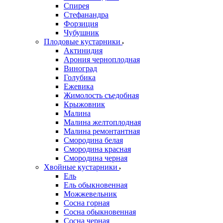
Спирея
Стефанандра
Форзиция
Чубушник
Плодовые кустарники
Актинидия
Арония черноплодная
Виноград
Голубика
Ежевика
Жимолость съедобная
Крыжовник
Малина
Малина желтоплодная
Малина ремонтантная
Смородина белая
Смородина красная
Смородина черная
Хвойные кустарники
Ель
Ель обыкновенная
Можжевельник
Сосна горная
Сосна обыкновенная
Сосна черная