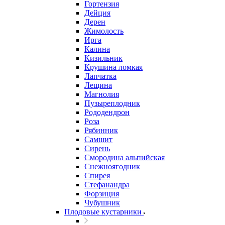
Гортензия
Дейция
Дерен
Жимолость
Ирга
Калина
Кизильник
Крушина ломкая
Лапчатка
Лещина
Магнолия
Пузыреплодник
Рододендрон
Роза
Рябинник
Самшит
Сирень
Смородина альпийская
Снежноягодник
Спирея
Стефанандра
Форзиция
Чубушник
Плодовые кустарники