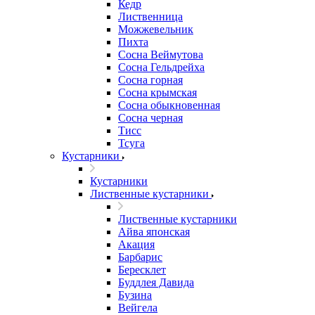
Кедр
Лиственница
Можжевельник
Пихта
Сосна Веймутова
Сосна Гельдрейха
Сосна горная
Сосна крымская
Сосна обыкновенная
Сосна черная
Тисс
Тсуга
Кустарники
Кустарники
Лиственные кустарники
Лиственные кустарники
Айва японская
Акация
Барбарис
Бересклет
Буддлея Давида
Бузина
Вейгела