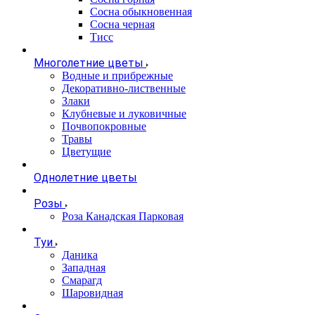
Сосна обыкновенная
Сосна черная
Тисс
Многолетние цветы
Водные и прибрежные
Декоративно-лиственные
Злаки
Клубневые и луковичные
Почвопокровные
Травы
Цветущие
Однолетние цветы
Розы
Роза Канадская Парковая
Туи
Даника
Западная
Смарагд
Шаровидная