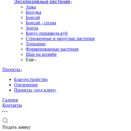
Эксклюзивные растения
Арка
Беседка
Бонсай
Бонсай - сосны
Зонты
Конус-пирамида-куб
Стриженные и округлые растения
Топиарии
Формированные растения
Шар на штамбе
Еще
Проекты
Благоустройство
Озеленение
Проекты «под ключ»
Галерея
Контакты
Подать заявку