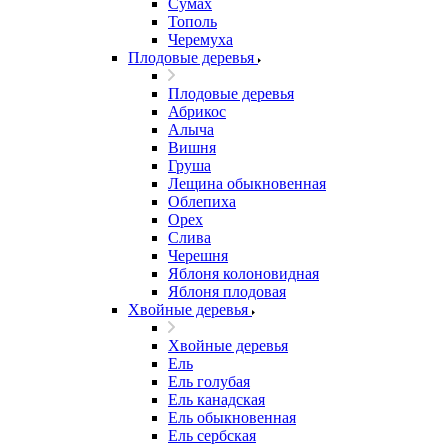
Сумах
Тополь
Черемуха
Плодовые деревья
Плодовые деревья
Абрикос
Алыча
Вишня
Груша
Лещина обыкновенная
Облепиха
Орех
Слива
Черешня
Яблоня колоновидная
Яблоня плодовая
Хвойные деревья
Хвойные деревья
Ель
Ель голубая
Ель канадская
Ель обыкновенная
Ель сербская