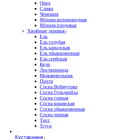
Орех
Слива
Черешня
Яблоня колоновидная
Яблоня плодовая
Хвойные деревья
Ель
Ель голубая
Ель канадская
Ель обыкновенная
Ель сербская
Кедр
Лиственница
Можжевельник
Пихта
Сосна Веймутова
Сосна Гельдрейха
Сосна горная
Сосна крымская
Сосна обыкновенная
Сосна черная
Тисс
Тсуга
Кустарники