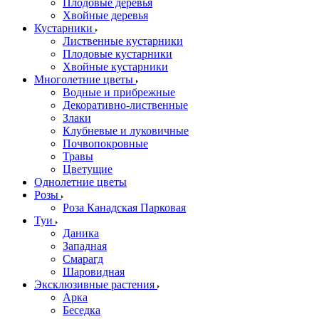
Плодовые деревья
Хвойные деревья
Кустарники
Лиственные кустарники
Плодовые кустарники
Хвойные кустарники
Многолетние цветы
Водные и прибрежные
Декоративно-лиственные
Злаки
Клубневые и луковичные
Почвопокровные
Травы
Цветущие
Однолетние цветы
Розы
Роза Канадская Парковая
Туи
Даника
Западная
Смарагд
Шаровидная
Эксклюзивные растения
Арка
Беседка