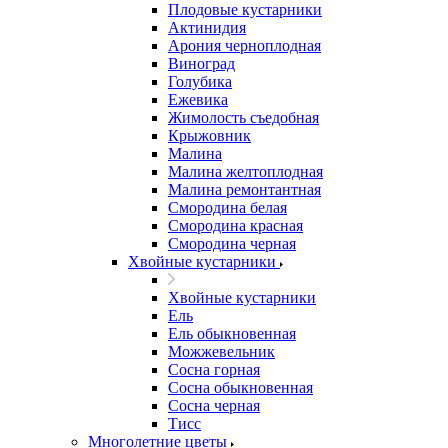
Плодовые кустарники
Актинидия
Арония черноплодная
Виноград
Голубика
Ежевика
Жимолость съедобная
Крыжовник
Малина
Малина желтоплодная
Малина ремонтантная
Смородина белая
Смородина красная
Смородина черная
Хвойные кустарники
Хвойные кустарники
Ель
Ель обыкновенная
Можжевельник
Сосна горная
Сосна обыкновенная
Сосна черная
Тисс
Многолетние цветы