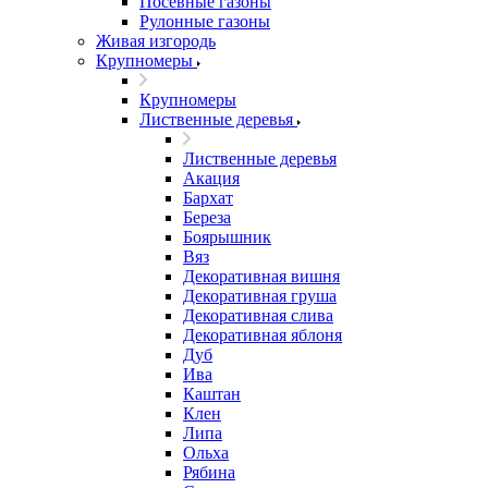
Посевные газоны
Рулонные газоны
Живая изгородь
Крупномеры
Крупномеры
Лиственные деревья
Лиственные деревья
Акация
Бархат
Береза
Боярышник
Вяз
Декоративная вишня
Декоративная груша
Декоративная слива
Декоративная яблоня
Дуб
Ива
Каштан
Клен
Липа
Ольха
Рябина