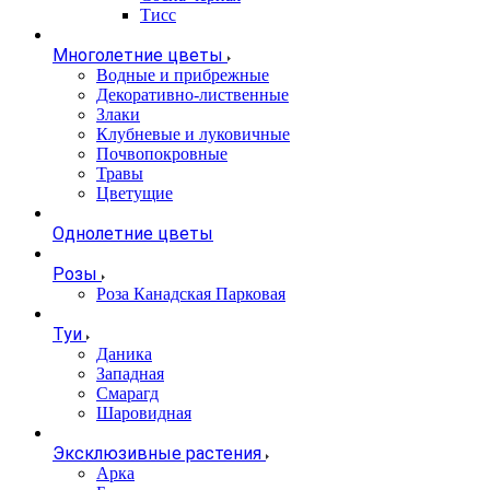
Тисс
Многолетние цветы
Водные и прибрежные
Декоративно-лиственные
Злаки
Клубневые и луковичные
Почвопокровные
Травы
Цветущие
Однолетние цветы
Розы
Роза Канадская Парковая
Туи
Даника
Западная
Смарагд
Шаровидная
Эксклюзивные растения
Арка