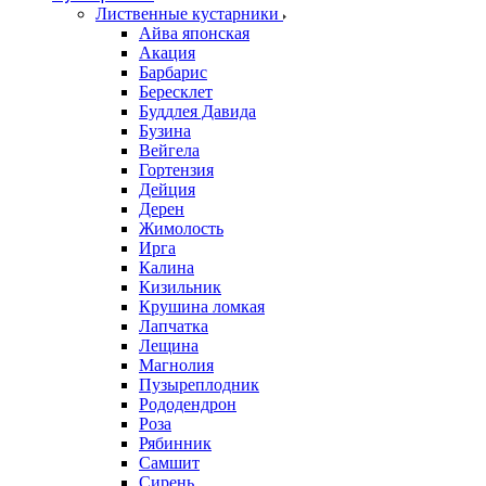
Лиственные кустарники
Айва японская
Акация
Барбарис
Бересклет
Буддлея Давида
Бузина
Вейгела
Гортензия
Дейция
Дерен
Жимолость
Ирга
Калина
Кизильник
Крушина ломкая
Лапчатка
Лещина
Магнолия
Пузыреплодник
Рододендрон
Роза
Рябинник
Самшит
Сирень