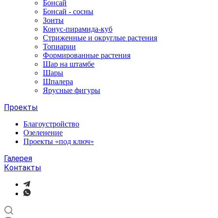
Бонсай
Бонсай - сосны
Зонты
Конус-пирамида-куб
Стриженные и округлые растения
Топиарии
Формированные растения
Шар на штамбе
Шары
Шпалера
Ярусные фигуры
Проекты
Благоустройство
Озеленение
Проекты «под ключ»
Галерея
Контакты