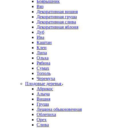
Боярышник
Вяз
Декоративная вишня
Декоративная груша
Декоративная слива
Декоративная яблоня
Дуб
Ива
Каштан
Клен
Липа
Ольха
Рябина
Сумах
Тополь
Черемуха
Плодовые деревья
Абрикос
Алыча
Вишня
Груша
Лещина обыкновенная
Облепиха
Орех
Слива