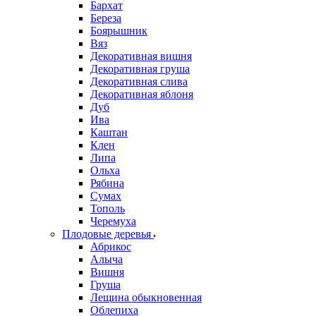
Бархат
Береза
Боярышник
Вяз
Декоративная вишня
Декоративная груша
Декоративная слива
Декоративная яблоня
Дуб
Ива
Каштан
Клен
Липа
Ольха
Рябина
Сумах
Тополь
Черемуха
Плодовые деревья
Абрикос
Алыча
Вишня
Груша
Лещина обыкновенная
Облепиха