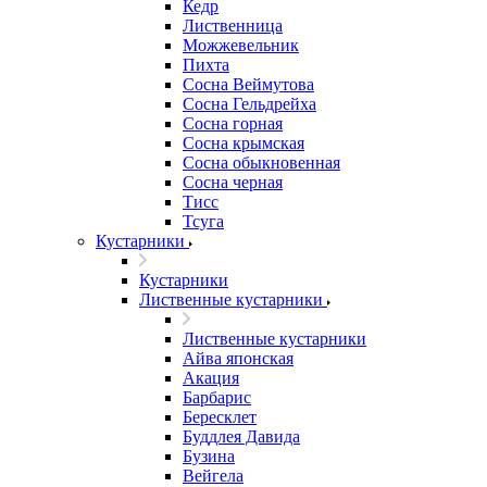
Кедр
Лиственница
Можжевельник
Пихта
Сосна Веймутова
Сосна Гельдрейха
Сосна горная
Сосна крымская
Сосна обыкновенная
Сосна черная
Тисс
Тсуга
Кустарники
Кустарники
Лиственные кустарники
Лиственные кустарники
Айва японская
Акация
Барбарис
Бересклет
Буддлея Давида
Бузина
Вейгела