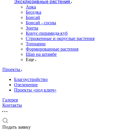
Эксклюзивные растения
Арка
Беседка
Бонсай
Бонсай - сосны
Зонты
Конус-пирамида-куб
Стриженные и округлые растения
Топиарии
Формированные растения
Шар на штамбе
Еще
Проекты
Благоустройство
Озеленение
Проекты «под ключ»
Галерея
Контакты
Подать заявку