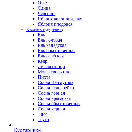
Орех
Слива
Черешня
Яблоня колоновидная
Яблоня плодовая
Хвойные деревья
Ель
Ель голубая
Ель канадская
Ель обыкновенная
Ель сербская
Кедр
Лиственница
Можжевельник
Пихта
Сосна Веймутова
Сосна Гельдрейха
Сосна горная
Сосна крымская
Сосна обыкновенная
Сосна черная
Тисс
Тсуга
Кустарники