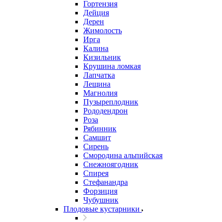
Гортензия
Дейция
Дерен
Жимолость
Ирга
Калина
Кизильник
Крушина ломкая
Лапчатка
Лещина
Магнолия
Пузыреплодник
Рододендрон
Роза
Рябинник
Самшит
Сирень
Смородина альпийская
Снежноягодник
Спирея
Стефанандра
Форзиция
Чубушник
Плодовые кустарники