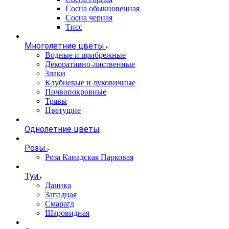
Сосна обыкновенная
Сосна черная
Тисс
Многолетние цветы
Водные и прибрежные
Декоративно-лиственные
Злаки
Клубневые и луковичные
Почвопокровные
Травы
Цветущие
Однолетние цветы
Розы
Роза Канадская Парковая
Туи
Даника
Западная
Смарагд
Шаровидная