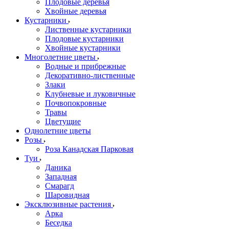
Плодовые деревья
Хвойные деревья
Кустарники
Лиственные кустарники
Плодовые кустарники
Хвойные кустарники
Многолетние цветы
Водные и прибрежные
Декоративно-лиственные
Злаки
Клубневые и луковичные
Почвопокровные
Травы
Цветущие
Однолетние цветы
Розы
Роза Канадская Парковая
Туи
Даника
Западная
Смарагд
Шаровидная
Эксклюзивные растения
Арка
Беседка