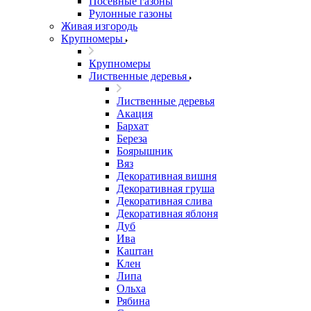
Посевные газоны
Рулонные газоны
Живая изгородь
Крупномеры
Крупномеры
Лиственные деревья
Лиственные деревья
Акация
Бархат
Береза
Боярышник
Вяз
Декоративная вишня
Декоративная груша
Декоративная слива
Декоративная яблоня
Дуб
Ива
Каштан
Клен
Липа
Ольха
Рябина