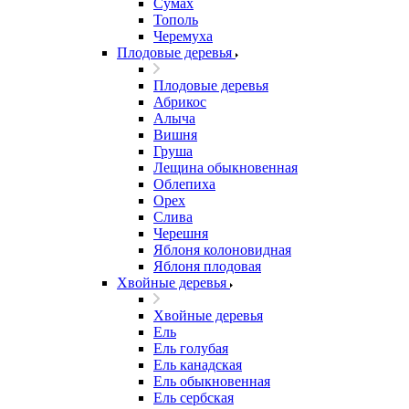
Сумах
Тополь
Черемуха
Плодовые деревья
Плодовые деревья
Абрикос
Алыча
Вишня
Груша
Лещина обыкновенная
Облепиха
Орех
Слива
Черешня
Яблоня колоновидная
Яблоня плодовая
Хвойные деревья
Хвойные деревья
Ель
Ель голубая
Ель канадская
Ель обыкновенная
Ель сербская