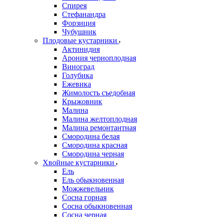
Спирея
Стефанандра
Форзиция
Чубушник
Плодовые кустарники
Актинидия
Арония черноплодная
Виноград
Голубика
Ежевика
Жимолость съедобная
Крыжовник
Малина
Малина желтоплодная
Малина ремонтантная
Смородина белая
Смородина красная
Смородина черная
Хвойные кустарники
Ель
Ель обыкновенная
Можжевельник
Сосна горная
Сосна обыкновенная
Сосна черная