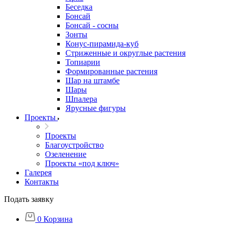
Беседка
Бонсай
Бонсай - сосны
Зонты
Конус-пирамида-куб
Стриженные и округлые растения
Топиарии
Формированные растения
Шар на штамбе
Шары
Шпалера
Ярусные фигуры
Проекты
Проекты
Благоустройство
Озеленение
Проекты «под ключ»
Галерея
Контакты
Подать заявку
0
Корзина