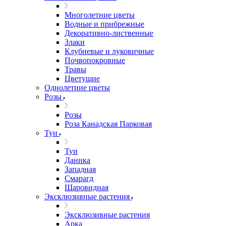
Многолетние цветы
Водные и прибрежные
Декоративно-лиственные
Злаки
Клубневые и луковичные
Почвопокровные
Травы
Цветущие
Однолетние цветы
Розы
Розы
Роза Канадская Парковая
Туи
Туи
Даника
Западная
Смарагд
Шаровидная
Эксклюзивные растения
Эксклюзивные растения
Арка