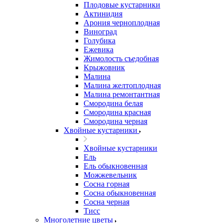
Плодовые кустарники
Актинидия
Арония черноплодная
Виноград
Голубика
Ежевика
Жимолость съедобная
Крыжовник
Малина
Малина желтоплодная
Малина ремонтантная
Смородина белая
Смородина красная
Смородина черная
Хвойные кустарники
Хвойные кустарники
Ель
Ель обыкновенная
Можжевельник
Сосна горная
Сосна обыкновенная
Сосна черная
Тисс
Многолетние цветы