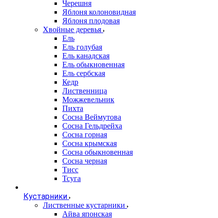
Черешня
Яблоня колоновидная
Яблоня плодовая
Хвойные деревья
Ель
Ель голубая
Ель канадская
Ель обыкновенная
Ель сербская
Кедр
Лиственница
Можжевельник
Пихта
Сосна Веймутова
Сосна Гельдрейха
Сосна горная
Сосна крымская
Сосна обыкновенная
Сосна черная
Тисс
Тсуга
Кустарники
Лиственные кустарники
Айва японская