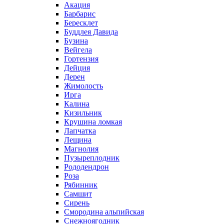
Акация
Барбарис
Бересклет
Буддлея Давида
Бузина
Вейгела
Гортензия
Дейция
Дерен
Жимолость
Ирга
Калина
Кизильник
Крушина ломкая
Лапчатка
Лещина
Магнолия
Пузыреплодник
Рододендрон
Роза
Рябинник
Самшит
Сирень
Смородина альпийская
Снежноягодник