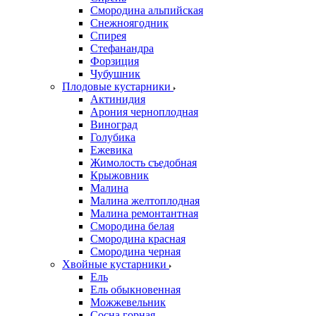
Смородина альпийская
Снежноягодник
Спирея
Стефанандра
Форзиция
Чубушник
Плодовые кустарники
Актинидия
Арония черноплодная
Виноград
Голубика
Ежевика
Жимолость съедобная
Крыжовник
Малина
Малина желтоплодная
Малина ремонтантная
Смородина белая
Смородина красная
Смородина черная
Хвойные кустарники
Ель
Ель обыкновенная
Можжевельник
Сосна горная