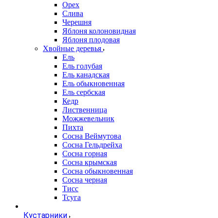
Орех
Слива
Черешня
Яблоня колоновидная
Яблоня плодовая
Хвойные деревья
Ель
Ель голубая
Ель канадская
Ель обыкновенная
Ель сербская
Кедр
Лиственница
Можжевельник
Пихта
Сосна Веймутова
Сосна Гельдрейха
Сосна горная
Сосна крымская
Сосна обыкновенная
Сосна черная
Тисс
Тсуга
Кустарники