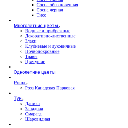
Сосна обыкновенная
Сосна черная
Тисс
Многолетние цветы
Водные и прибрежные
Декоративно-лиственные
Злаки
Клубневые и луковичные
Почвопокровные
Травы
Цветущие
Однолетние цветы
Розы
Роза Канадская Парковая
Туи
Даника
Западная
Смарагд
Шаровидная