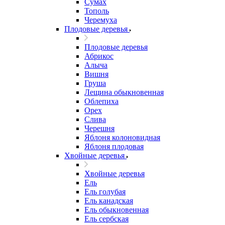
Сумах
Тополь
Черемуха
Плодовые деревья
Плодовые деревья
Абрикос
Алыча
Вишня
Груша
Лещина обыкновенная
Облепиха
Орех
Слива
Черешня
Яблоня колоновидная
Яблоня плодовая
Хвойные деревья
Хвойные деревья
Ель
Ель голубая
Ель канадская
Ель обыкновенная
Ель сербская