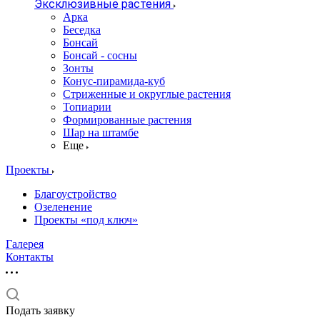
Эксклюзивные растения
Арка
Беседка
Бонсай
Бонсай - сосны
Зонты
Конус-пирамида-куб
Стриженные и округлые растения
Топиарии
Формированные растения
Шар на штамбе
Еще
Проекты
Благоустройство
Озеленение
Проекты «под ключ»
Галерея
Контакты
Подать заявку