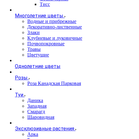
Тисс
Многолетние цветы
Водные и прибрежные
Декоративно-лиственные
Злаки
Клубневые и луковичные
Почвопокровные
Травы
Цветущие
Однолетние цветы
Розы
Роза Канадская Парковая
Туи
Даника
Западная
Смарагд
Шаровидная
Эксклюзивные растения
Арка