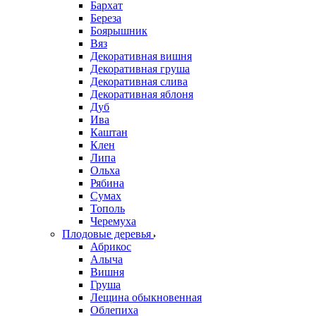
Бархат
Береза
Боярышник
Вяз
Декоративная вишня
Декоративная груша
Декоративная слива
Декоративная яблоня
Дуб
Ива
Каштан
Клен
Липа
Ольха
Рябина
Сумах
Тополь
Черемуха
Плодовые деревья
Абрикос
Алыча
Вишня
Груша
Лещина обыкновенная
Облепиха