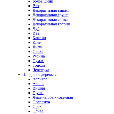
Боярышник
Вяз
Декоративная вишня
Декоративная груша
Декоративная слива
Декоративная яблоня
Дуб
Ива
Каштан
Клен
Липа
Ольха
Рябина
Сумах
Тополь
Черемуха
Плодовые деревья
Абрикос
Алыча
Вишня
Груша
Лещина обыкновенная
Облепиха
Орех
Слива