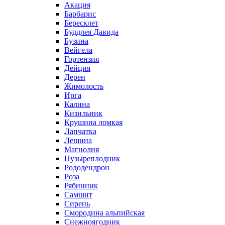
Акация
Барбарис
Бересклет
Буддлея Давида
Бузина
Вейгела
Гортензия
Дейция
Дерен
Жимолость
Ирга
Калина
Кизильник
Крушина ломкая
Лапчатка
Лещина
Магнолия
Пузыреплодник
Рододендрон
Роза
Рябинник
Самшит
Сирень
Смородина альпийская
Снежноягодник