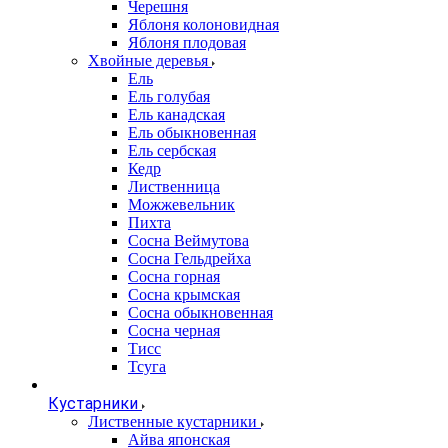
Черешня
Яблоня колоновидная
Яблоня плодовая
Хвойные деревья
Ель
Ель голубая
Ель канадская
Ель обыкновенная
Ель сербская
Кедр
Лиственница
Можжевельник
Пихта
Сосна Веймутова
Сосна Гельдрейха
Сосна горная
Сосна крымская
Сосна обыкновенная
Сосна черная
Тисс
Тсуга
Кустарники
Лиственные кустарники
Айва японская