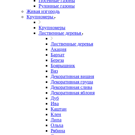
Посевные газоны
Рулонные газоны
Живая изгородь
Крупномеры
Крупномеры
Лиственные деревья
Лиственные деревья
Акация
Бархат
Береза
Боярышник
Вяз
Декоративная вишня
Декоративная груша
Декоративная слива
Декоративная яблоня
Дуб
Ива
Каштан
Клен
Липа
Ольха
Рябина