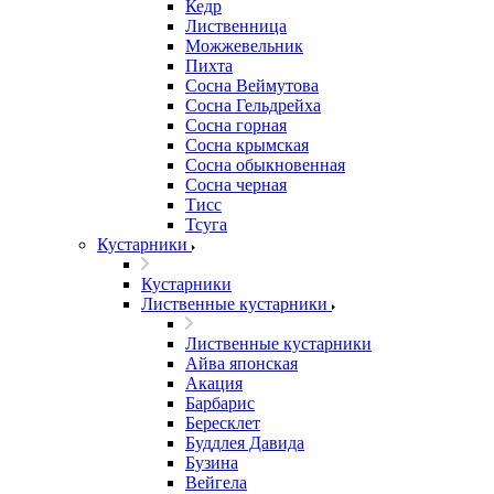
Кедр
Лиственница
Можжевельник
Пихта
Сосна Веймутова
Сосна Гельдрейха
Сосна горная
Сосна крымская
Сосна обыкновенная
Сосна черная
Тисс
Тсуга
Кустарники
Кустарники
Лиственные кустарники
Лиственные кустарники
Айва японская
Акация
Барбарис
Бересклет
Буддлея Давида
Бузина
Вейгела