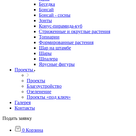
Беседка
Бонсай
Бонсай - сосны
Зонты
Конус-пирамида-куб
Стриженные и округлые растения
Топиарии
Формированные растения
Шар на штамбе
Шары
Шпалера
Ярусные фигуры
Проекты
Проекты
Благоустройство
Озеленение
Проекты «под ключ»
Галерея
Контакты
Подать заявку
0
Корзина