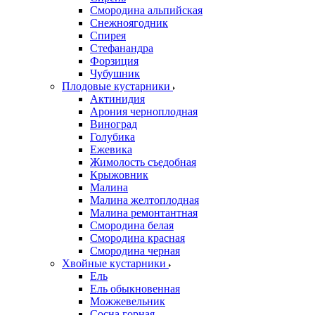
Смородина альпийская
Снежноягодник
Спирея
Стефанандра
Форзиция
Чубушник
Плодовые кустарники
Актинидия
Арония черноплодная
Виноград
Голубика
Ежевика
Жимолость съедобная
Крыжовник
Малина
Малина желтоплодная
Малина ремонтантная
Смородина белая
Смородина красная
Смородина черная
Хвойные кустарники
Ель
Ель обыкновенная
Можжевельник
Сосна горная