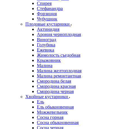
Спирея
Стефанандра
Форзиция
Чубушник
Плодовые кустарники
Актинидия
Арония черноплодная
Виноград
Голубика
Ежевика
Жимолость съедобная
Крыжовник
Малина
Малина желтоплодная
Малина ремонтантная
Смородина белая
Смородина красная
Смородина черная
Хвойные кустарники
Ель
Ель обыкновенная
Можжевельник
Сосна горная
Сосна обыкновенная
Сосна черная