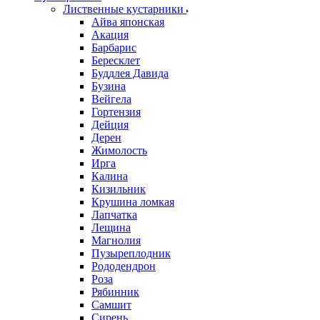
Лиственные кустарники
Айва японская
Акация
Барбарис
Бересклет
Буддлея Давида
Бузина
Вейгела
Гортензия
Дейция
Дерен
Жимолость
Ирга
Калина
Кизильник
Крушина ломкая
Лапчатка
Лещина
Магнолия
Пузыреплодник
Рододендрон
Роза
Рябинник
Самшит
Сирень