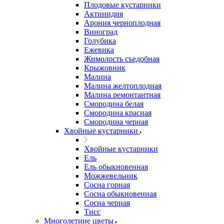
Плодовые кустарники
Актинидия
Арония черноплодная
Виноград
Голубика
Ежевика
Жимолость съедобная
Крыжовник
Малина
Малина желтоплодная
Малина ремонтантная
Смородина белая
Смородина красная
Смородина черная
Хвойные кустарники
Хвойные кустарники
Ель
Ель обыкновенная
Можжевельник
Сосна горная
Сосна обыкновенная
Сосна черная
Тисс
Многолетние цветы