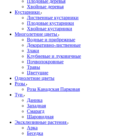
Плодовые деревья
Хвойные деревья
Кустарники
Лиственные кустарники
Плодовые кустарники
Хвойные кустарники
Многолетние цветы
Водные и прибрежные
Декоративно-лиственные
Злаки
Клубневые и луковичные
Почвопокровные
Травы
Цветущие
Однолетние цветы
Розы
Роза Канадская Парковая
Туи
Даника
Западная
Смарагд
Шаровидная
Эксклюзивные растения
Арка
Беседка