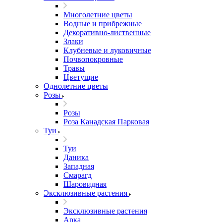
Многолетние цветы
Водные и прибрежные
Декоративно-лиственные
Злаки
Клубневые и луковичные
Почвопокровные
Травы
Цветущие
Однолетние цветы
Розы
Розы
Роза Канадская Парковая
Туи
Туи
Даника
Западная
Смарагд
Шаровидная
Эксклюзивные растения
Эксклюзивные растения
Арка