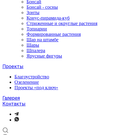
Бонсай
Бонсай - сосны
Зонты
Конус-пирамида-куб
Стриженные и округлые растения
Топиарии
Формированные растения
Шар на штамбе
Шары
Шпалера
Ярусные фигуры
Проекты
Благоустройство
Озеленение
Проекты «под ключ»
Галерея
Контакты