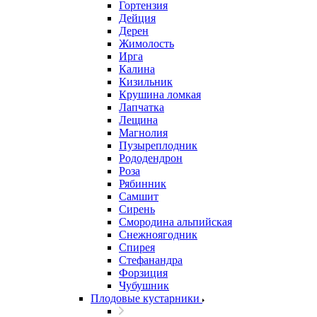
Гортензия
Дейция
Дерен
Жимолость
Ирга
Калина
Кизильник
Крушина ломкая
Лапчатка
Лещина
Магнолия
Пузыреплодник
Рододендрон
Роза
Рябинник
Самшит
Сирень
Смородина альпийская
Снежноягодник
Спирея
Стефанандра
Форзиция
Чубушник
Плодовые кустарники