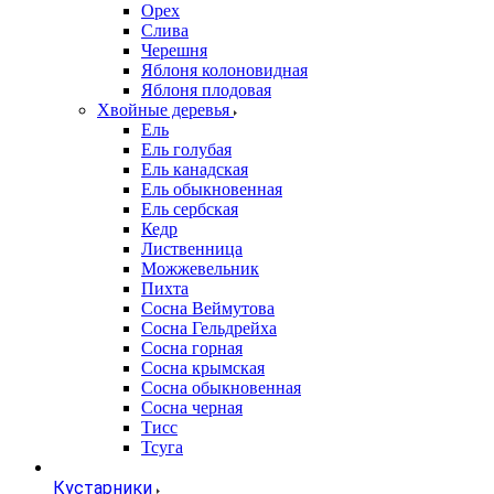
Орех
Слива
Черешня
Яблоня колоновидная
Яблоня плодовая
Хвойные деревья
Ель
Ель голубая
Ель канадская
Ель обыкновенная
Ель сербская
Кедр
Лиственница
Можжевельник
Пихта
Сосна Веймутова
Сосна Гельдрейха
Сосна горная
Сосна крымская
Сосна обыкновенная
Сосна черная
Тисс
Тсуга
Кустарники