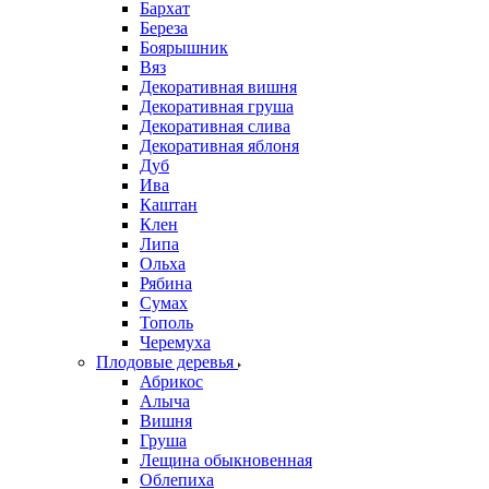
Бархат
Береза
Боярышник
Вяз
Декоративная вишня
Декоративная груша
Декоративная слива
Декоративная яблоня
Дуб
Ива
Каштан
Клен
Липа
Ольха
Рябина
Сумах
Тополь
Черемуха
Плодовые деревья
Абрикос
Алыча
Вишня
Груша
Лещина обыкновенная
Облепиха