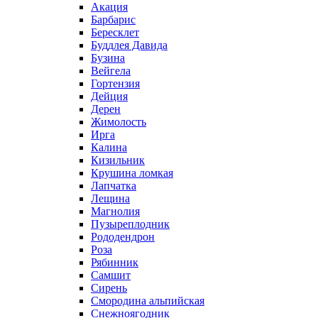
Акация
Барбарис
Бересклет
Буддлея Давида
Бузина
Вейгела
Гортензия
Дейция
Дерен
Жимолость
Ирга
Калина
Кизильник
Крушина ломкая
Лапчатка
Лещина
Магнолия
Пузыреплодник
Рододендрон
Роза
Рябинник
Самшит
Сирень
Смородина альпийская
Снежноягодник