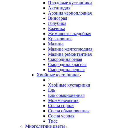
Плодовые кустарники
Актинидия
Арония черноплодная
Виноград
Голубика
Ежевика
Жимолость съедобная
Крыжовник
Малина
Малина желтоплодная
Малина ремонтантная
Смородина белая
Смородина красная
Смородина черная
Хвойные кустарники
Хвойные кустарники
Ель
Ель обыкновенная
Можжевельник
Сосна горная
Сосна обыкновенная
Сосна черная
Тисс
Многолетние цветы