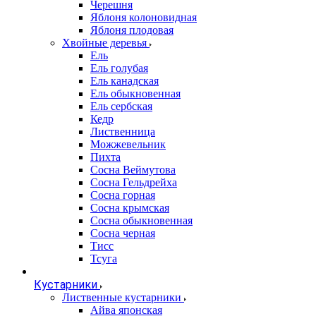
Черешня
Яблоня колоновидная
Яблоня плодовая
Хвойные деревья
Ель
Ель голубая
Ель канадская
Ель обыкновенная
Ель сербская
Кедр
Лиственница
Можжевельник
Пихта
Сосна Веймутова
Сосна Гельдрейха
Сосна горная
Сосна крымская
Сосна обыкновенная
Сосна черная
Тисс
Тсуга
Кустарники
Лиственные кустарники
Айва японская