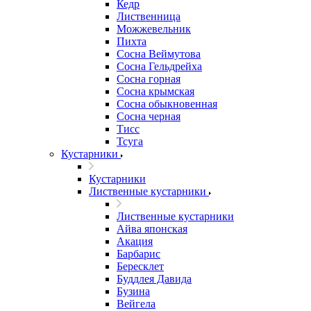
Кедр
Лиственница
Можжевельник
Пихта
Сосна Веймутова
Сосна Гельдрейха
Сосна горная
Сосна крымская
Сосна обыкновенная
Сосна черная
Тисс
Тсуга
Кустарники
Кустарники
Лиственные кустарники
Лиственные кустарники
Айва японская
Акация
Барбарис
Бересклет
Буддлея Давида
Бузина
Вейгела