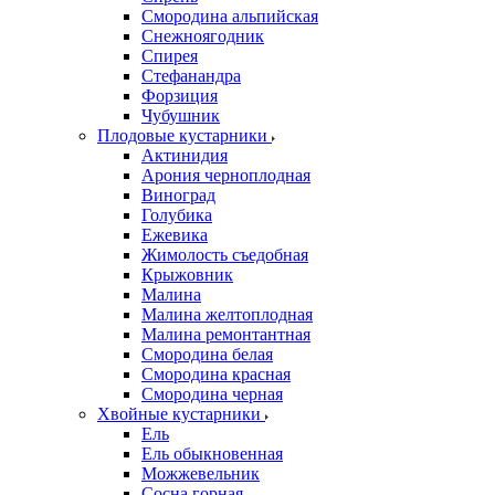
Смородина альпийская
Снежноягодник
Спирея
Стефанандра
Форзиция
Чубушник
Плодовые кустарники
Актинидия
Арония черноплодная
Виноград
Голубика
Ежевика
Жимолость съедобная
Крыжовник
Малина
Малина желтоплодная
Малина ремонтантная
Смородина белая
Смородина красная
Смородина черная
Хвойные кустарники
Ель
Ель обыкновенная
Можжевельник
Сосна горная