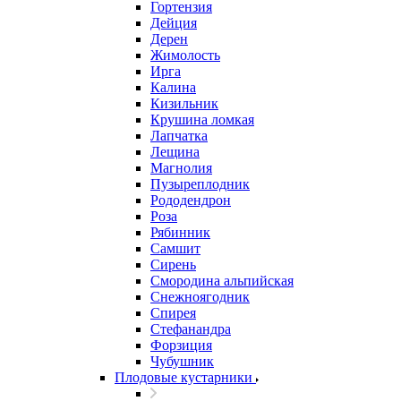
Гортензия
Дейция
Дерен
Жимолость
Ирга
Калина
Кизильник
Крушина ломкая
Лапчатка
Лещина
Магнолия
Пузыреплодник
Рододендрон
Роза
Рябинник
Самшит
Сирень
Смородина альпийская
Снежноягодник
Спирея
Стефанандра
Форзиция
Чубушник
Плодовые кустарники