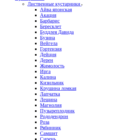
Лиственные кустарники
Айва японская
Акация
Барбарис
Бересклет
Буддлея Давида
Бузина
Вейгела
Гортензия
Дейция
Дерен
Жимолость
Ирга
Калина
Кизильник
Крушина ломкая
Лапчатка
Лещина
Магнолия
Пузыреплодник
Рододендрон
Роза
Рябинник
Самшит
Сирень