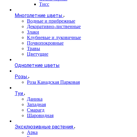
Тисс
Многолетние цветы
Водные и прибрежные
Декоративно-лиственные
Злаки
Клубневые и луковичные
Почвопокровные
Травы
Цветущие
Однолетние цветы
Розы
Роза Канадская Парковая
Туи
Даника
Западная
Смарагд
Шаровидная
Эксклюзивные растения
Арка