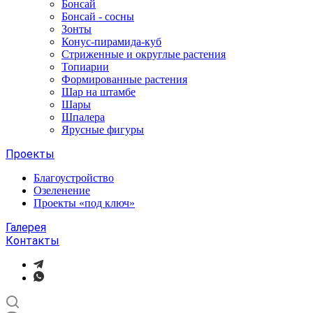
Бонсай
Бонсай - сосны
Зонты
Конус-пирамида-куб
Стриженные и округлые растения
Топиарии
Формированные растения
Шар на штамбе
Шары
Шпалера
Ярусные фигуры
Проекты
Благоустройство
Озеленение
Проекты «под ключ»
Галерея
Контакты