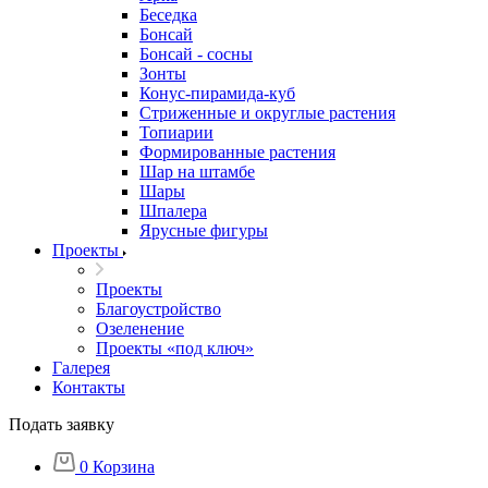
Беседка
Бонсай
Бонсай - сосны
Зонты
Конус-пирамида-куб
Стриженные и округлые растения
Топиарии
Формированные растения
Шар на штамбе
Шары
Шпалера
Ярусные фигуры
Проекты
Проекты
Благоустройство
Озеленение
Проекты «под ключ»
Галерея
Контакты
Подать заявку
0
Корзина