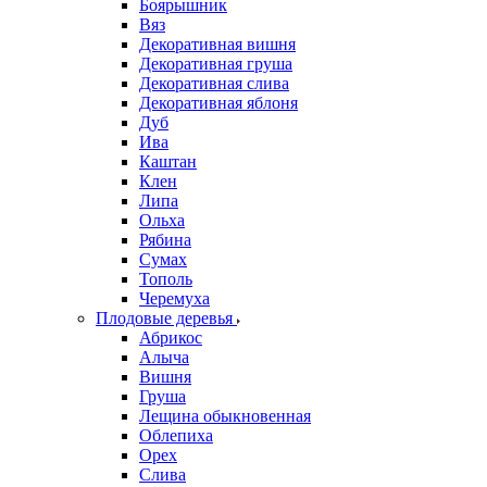
Боярышник
Вяз
Декоративная вишня
Декоративная груша
Декоративная слива
Декоративная яблоня
Дуб
Ива
Каштан
Клен
Липа
Ольха
Рябина
Сумах
Тополь
Черемуха
Плодовые деревья
Абрикос
Алыча
Вишня
Груша
Лещина обыкновенная
Облепиха
Орех
Слива