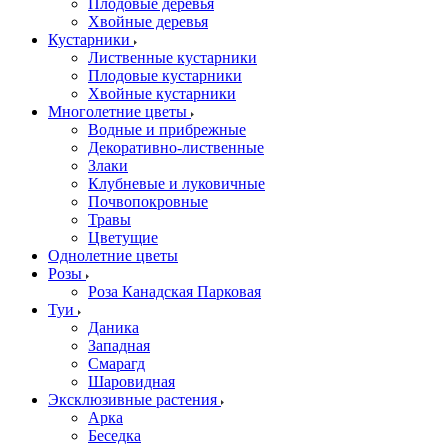
Плодовые деревья
Хвойные деревья
Кустарники
Лиственные кустарники
Плодовые кустарники
Хвойные кустарники
Многолетние цветы
Водные и прибрежные
Декоративно-лиственные
Злаки
Клубневые и луковичные
Почвопокровные
Травы
Цветущие
Однолетние цветы
Розы
Роза Канадская Парковая
Туи
Даника
Западная
Смарагд
Шаровидная
Эксклюзивные растения
Арка
Беседка