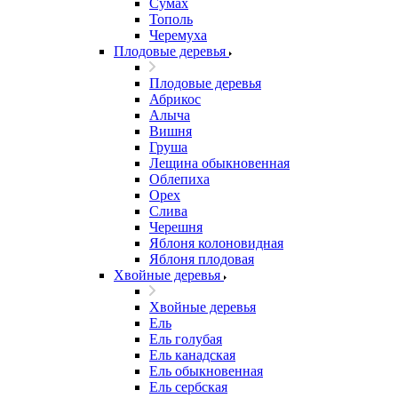
Сумах
Тополь
Черемуха
Плодовые деревья
Плодовые деревья
Абрикос
Алыча
Вишня
Груша
Лещина обыкновенная
Облепиха
Орех
Слива
Черешня
Яблоня колоновидная
Яблоня плодовая
Хвойные деревья
Хвойные деревья
Ель
Ель голубая
Ель канадская
Ель обыкновенная
Ель сербская