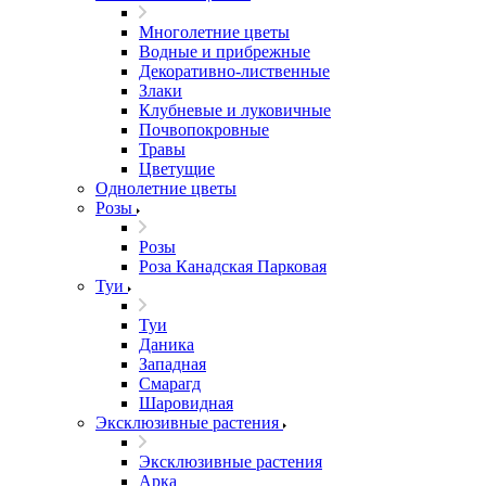
Многолетние цветы
Водные и прибрежные
Декоративно-лиственные
Злаки
Клубневые и луковичные
Почвопокровные
Травы
Цветущие
Однолетние цветы
Розы
Розы
Роза Канадская Парковая
Туи
Туи
Даника
Западная
Смарагд
Шаровидная
Эксклюзивные растения
Эксклюзивные растения
Арка