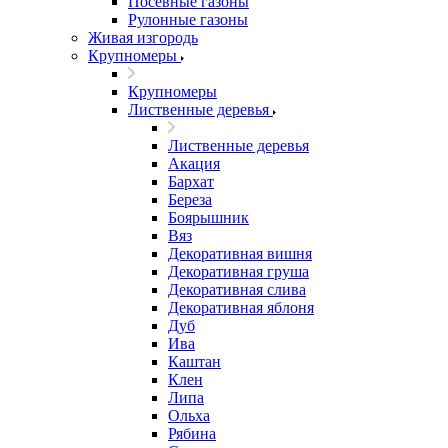
Посевные газоны
Рулонные газоны
Живая изгородь
Крупномеры
Крупномеры
Лиственные деревья
Лиственные деревья
Акация
Бархат
Береза
Боярышник
Вяз
Декоративная вишня
Декоративная груша
Декоративная слива
Декоративная яблоня
Дуб
Ива
Каштан
Клен
Липа
Ольха
Рябина