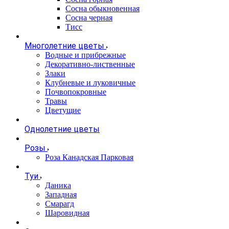
Сосна обыкновенная
Сосна черная
Тисс
Многолетние цветы
Водные и прибрежные
Декоративно-лиственные
Злаки
Клубневые и луковичные
Почвопокровные
Травы
Цветущие
Однолетние цветы
Розы
Роза Канадская Парковая
Туи
Даника
Западная
Смарагд
Шаровидная