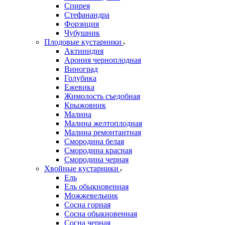
Спирея
Стефанандра
Форзиция
Чубушник
Плодовые кустарники
Актинидия
Арония черноплодная
Виноград
Голубика
Ежевика
Жимолость съедобная
Крыжовник
Малина
Малина желтоплодная
Малина ремонтантная
Смородина белая
Смородина красная
Смородина черная
Хвойные кустарники
Ель
Ель обыкновенная
Можжевельник
Сосна горная
Сосна обыкновенная
Сосна черная