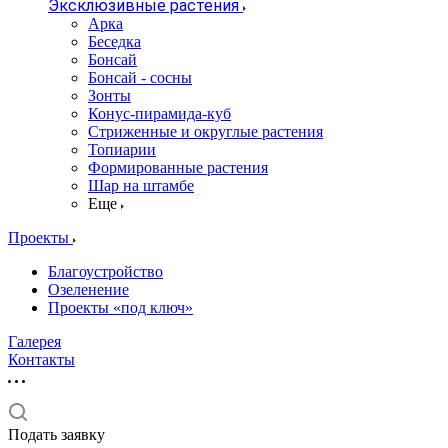
Эксклюзивные растения
Арка
Беседка
Бонсай
Бонсай - сосны
Зонты
Конус-пирамида-куб
Стриженные и округлые растения
Топиарии
Формированные растения
Шар на штамбе
Еще
Проекты
Благоустройство
Озеленение
Проекты «под ключ»
Галерея
Контакты
Подать заявку