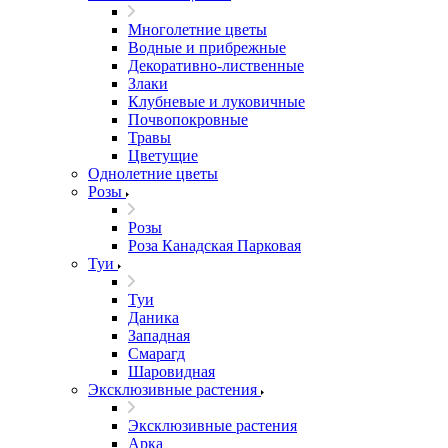
Многолетние цветы
Водные и прибрежные
Декоративно-лиственные
Злаки
Клубневые и луковичные
Почвопокровные
Травы
Цветущие
Однолетние цветы
Розы
Розы
Роза Канадская Парковая
Туи
Туи
Даника
Западная
Смарагд
Шаровидная
Эксклюзивные растения
Эксклюзивные растения
Арка