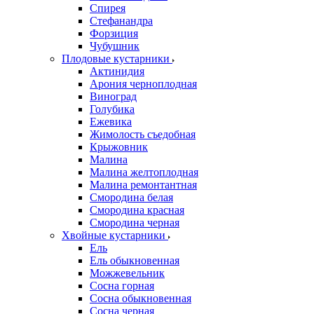
Спирея
Стефанандра
Форзиция
Чубушник
Плодовые кустарники
Актинидия
Арония черноплодная
Виноград
Голубика
Ежевика
Жимолость съедобная
Крыжовник
Малина
Малина желтоплодная
Малина ремонтантная
Смородина белая
Смородина красная
Смородина черная
Хвойные кустарники
Ель
Ель обыкновенная
Можжевельник
Сосна горная
Сосна обыкновенная
Сосна черная