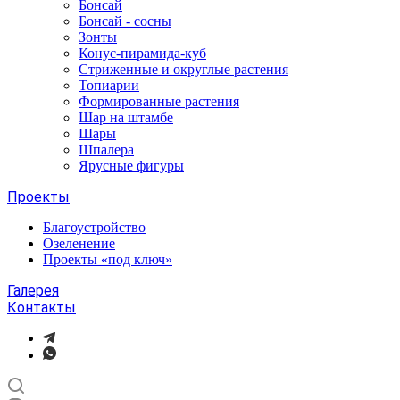
Бонсай
Бонсай - сосны
Зонты
Конус-пирамида-куб
Стриженные и округлые растения
Топиарии
Формированные растения
Шар на штамбе
Шары
Шпалера
Ярусные фигуры
Проекты
Благоустройство
Озеленение
Проекты «под ключ»
Галерея
Контакты