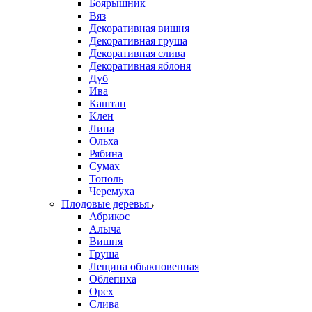
Боярышник
Вяз
Декоративная вишня
Декоративная груша
Декоративная слива
Декоративная яблоня
Дуб
Ива
Каштан
Клен
Липа
Ольха
Рябина
Сумах
Тополь
Черемуха
Плодовые деревья
Абрикос
Алыча
Вишня
Груша
Лещина обыкновенная
Облепиха
Орех
Слива