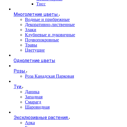
Тисс
Многолетние цветы
Водные и прибрежные
Декоративно-лиственные
Злаки
Клубневые и луковичные
Почвопокровные
Травы
Цветущие
Однолетние цветы
Розы
Роза Канадская Парковая
Туи
Даника
Западная
Смарагд
Шаровидная
Эксклюзивные растения
Арка