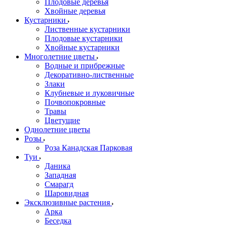
Плодовые деревья
Хвойные деревья
Кустарники
Лиственные кустарники
Плодовые кустарники
Хвойные кустарники
Многолетние цветы
Водные и прибрежные
Декоративно-лиственные
Злаки
Клубневые и луковичные
Почвопокровные
Травы
Цветущие
Однолетние цветы
Розы
Роза Канадская Парковая
Туи
Даника
Западная
Смарагд
Шаровидная
Эксклюзивные растения
Арка
Беседка