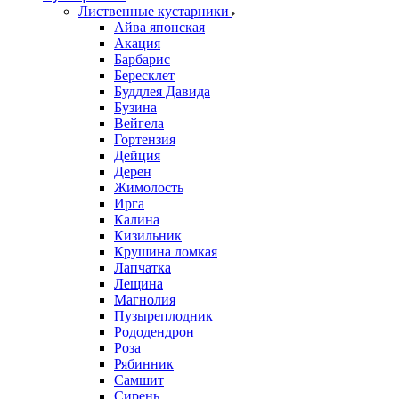
Лиственные кустарники
Айва японская
Акация
Барбарис
Бересклет
Буддлея Давида
Бузина
Вейгела
Гортензия
Дейция
Дерен
Жимолость
Ирга
Калина
Кизильник
Крушина ломкая
Лапчатка
Лещина
Магнолия
Пузыреплодник
Рододендрон
Роза
Рябинник
Самшит
Сирень