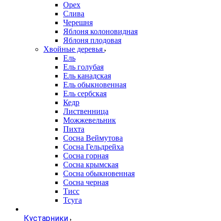
Орех
Слива
Черешня
Яблоня колоновидная
Яблоня плодовая
Хвойные деревья
Ель
Ель голубая
Ель канадская
Ель обыкновенная
Ель сербская
Кедр
Лиственница
Можжевельник
Пихта
Сосна Веймутова
Сосна Гельдрейха
Сосна горная
Сосна крымская
Сосна обыкновенная
Сосна черная
Тисс
Тсуга
Кустарники