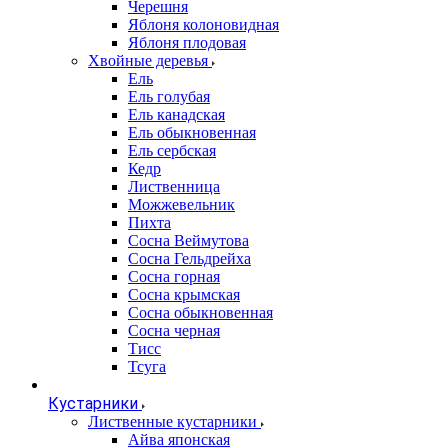
Черешня
Яблоня колоновидная
Яблоня плодовая
Хвойные деревья
Ель
Ель голубая
Ель канадская
Ель обыкновенная
Ель сербская
Кедр
Лиственница
Можжевельник
Пихта
Сосна Веймутова
Сосна Гельдрейха
Сосна горная
Сосна крымская
Сосна обыкновенная
Сосна черная
Тисс
Тсуга
Кустарники
Лиственные кустарники
Айва японская