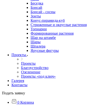
Беседка
Бонсай
Бонсай - сосны
Зонты
Конус-пирамида-куб
Стриженные и округлые растения
Топиарии
Формированные растения
Шар на штамбе
Шары
Шпалера
Ярусные фигуры
Проекты
Проекты
Благоустройство
Озеленение
Проекты «под ключ»
Галерея
Контакты
Подать заявку
0
Корзина