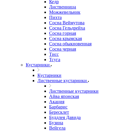
Кедр
Лиственница
Можжевельник
Пихта
Сосна Веймутова
Сосна Гельдрейха
Сосна горная
Сосна крымская
Сосна обыкновенная
Сосна черная
Тисс
Тсуга
Кустарники
Кустарники
Лиственные кустарники
Лиственные кустарники
Айва японская
Акация
Барбарис
Бересклет
Буддлея Давида
Бузина
Вейгела