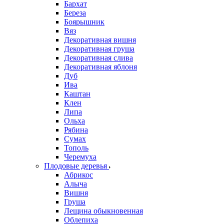
Бархат
Береза
Боярышник
Вяз
Декоративная вишня
Декоративная груша
Декоративная слива
Декоративная яблоня
Дуб
Ива
Каштан
Клен
Липа
Ольха
Рябина
Сумах
Тополь
Черемуха
Плодовые деревья
Абрикос
Алыча
Вишня
Груша
Лещина обыкновенная
Облепиха