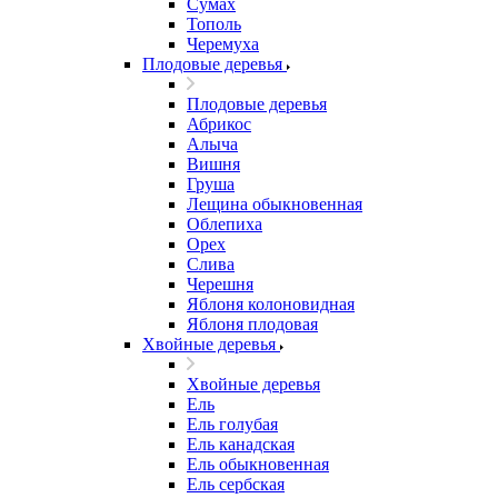
Сумах
Тополь
Черемуха
Плодовые деревья
Плодовые деревья
Абрикос
Алыча
Вишня
Груша
Лещина обыкновенная
Облепиха
Орех
Слива
Черешня
Яблоня колоновидная
Яблоня плодовая
Хвойные деревья
Хвойные деревья
Ель
Ель голубая
Ель канадская
Ель обыкновенная
Ель сербская