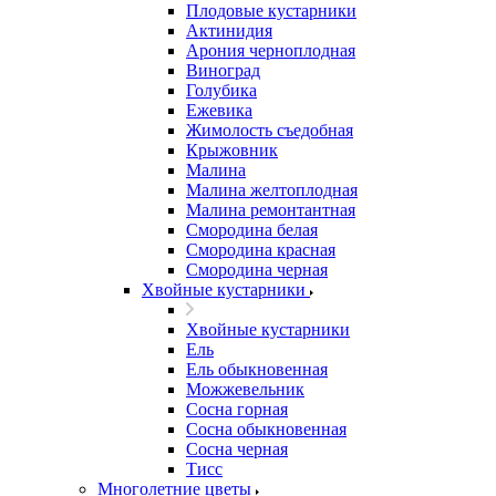
Плодовые кустарники
Актинидия
Арония черноплодная
Виноград
Голубика
Ежевика
Жимолость съедобная
Крыжовник
Малина
Малина желтоплодная
Малина ремонтантная
Смородина белая
Смородина красная
Смородина черная
Хвойные кустарники
Хвойные кустарники
Ель
Ель обыкновенная
Можжевельник
Сосна горная
Сосна обыкновенная
Сосна черная
Тисс
Многолетние цветы