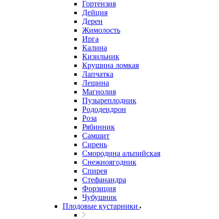
Гортензия
Дейция
Дерен
Жимолость
Ирга
Калина
Кизильник
Крушина ломкая
Лапчатка
Лещина
Магнолия
Пузыреплодник
Рододендрон
Роза
Рябинник
Самшит
Сирень
Смородина альпийская
Снежноягодник
Спирея
Стефанандра
Форзиция
Чубушник
Плодовые кустарники