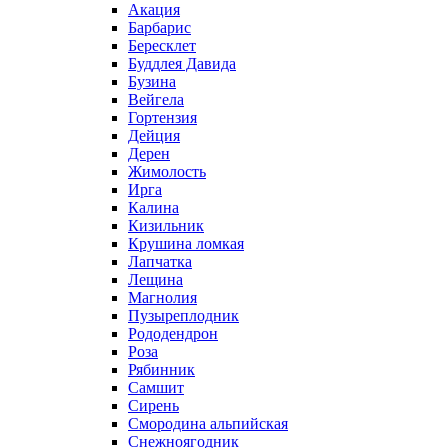
Акация
Барбарис
Бересклет
Буддлея Давида
Бузина
Вейгела
Гортензия
Дейция
Дерен
Жимолость
Ирга
Калина
Кизильник
Крушина ломкая
Лапчатка
Лещина
Магнолия
Пузыреплодник
Рододендрон
Роза
Рябинник
Самшит
Сирень
Смородина альпийская
Снежноягодник