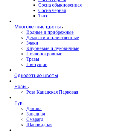
Сосна обыкновенная
Сосна черная
Тисс
Многолетние цветы
Водные и прибрежные
Декоративно-лиственные
Злаки
Клубневые и луковичные
Почвопокровные
Травы
Цветущие
Однолетние цветы
Розы
Роза Канадская Парковая
Туи
Даника
Западная
Смарагд
Шаровидная