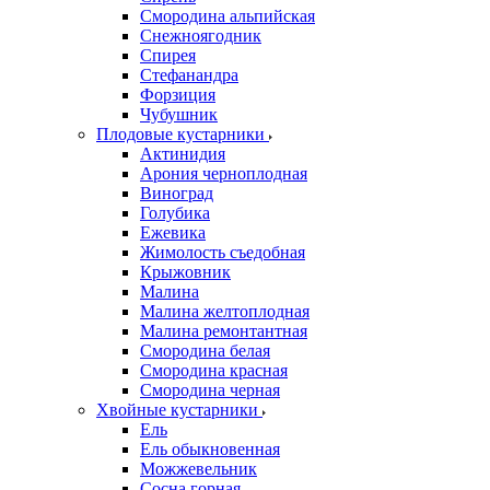
Смородина альпийская
Снежноягодник
Спирея
Стефанандра
Форзиция
Чубушник
Плодовые кустарники
Актинидия
Арония черноплодная
Виноград
Голубика
Ежевика
Жимолость съедобная
Крыжовник
Малина
Малина желтоплодная
Малина ремонтантная
Смородина белая
Смородина красная
Смородина черная
Хвойные кустарники
Ель
Ель обыкновенная
Можжевельник
Сосна горная