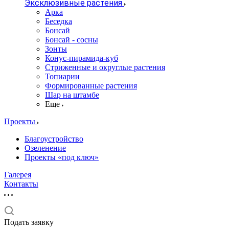
Эксклюзивные растения
Арка
Беседка
Бонсай
Бонсай - сосны
Зонты
Конус-пирамида-куб
Стриженные и округлые растения
Топиарии
Формированные растения
Шар на штамбе
Еще
Проекты
Благоустройство
Озеленение
Проекты «под ключ»
Галерея
Контакты
Подать заявку