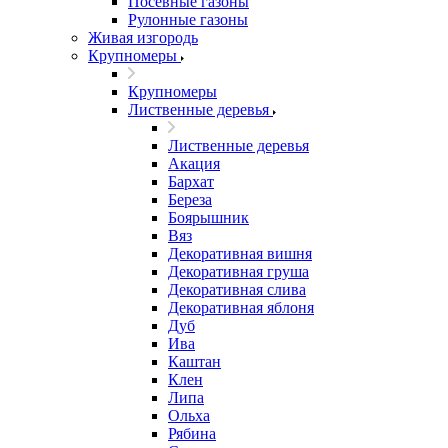
Посевные газоны
Рулонные газоны
Живая изгородь
Крупномеры
Крупномеры
Лиственные деревья
Лиственные деревья
Акация
Бархат
Береза
Боярышник
Вяз
Декоративная вишня
Декоративная груша
Декоративная слива
Декоративная яблоня
Дуб
Ива
Каштан
Клен
Липа
Ольха
Рябина