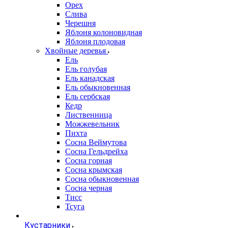
Орех
Слива
Черешня
Яблоня колоновидная
Яблоня плодовая
Хвойные деревья
Ель
Ель голубая
Ель канадская
Ель обыкновенная
Ель сербская
Кедр
Лиственница
Можжевельник
Пихта
Сосна Веймутова
Сосна Гельдрейха
Сосна горная
Сосна крымская
Сосна обыкновенная
Сосна черная
Тисс
Тсуга
Кустарники