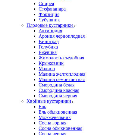
Спирея
Стефанандра
Форзиция
Чубушник
Плодовые кустарники
Актинидия
Арония черноплодная
Виноград
Голубика
Ежевика
Жимолость съедобная
Крыжовник
Малина
Малина желтоплодная
Малина ремонтантная
Смородина белая
Смородина красная
Смородина черная
Хвойные кустарники
Ель
Ель обыкновенная
Можжевельник
Сосна горная
Сосна обыкновенная
Сосна черная