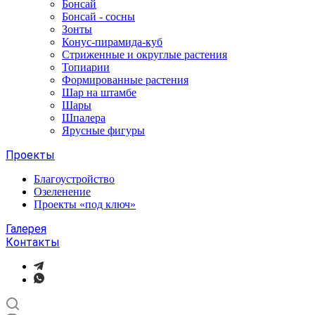
Бонсай
Бонсай - сосны
Зонты
Конус-пирамида-куб
Стриженные и округлые растения
Топиарии
Формированные растения
Шар на штамбе
Шары
Шпалера
Ярусные фигуры
Проекты
Благоустройство
Озеленение
Проекты «под ключ»
Галерея
Контакты