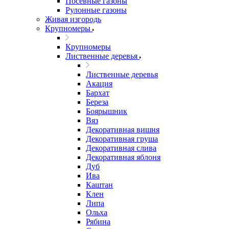
Посевные газоны
Рулонные газоны
Живая изгородь
Крупномеры
Крупномеры
Лиственные деревья
Лиственные деревья
Акация
Бархат
Береза
Боярышник
Вяз
Декоративная вишня
Декоративная груша
Декоративная слива
Декоративная яблоня
Дуб
Ива
Каштан
Клен
Липа
Ольха
Рябина