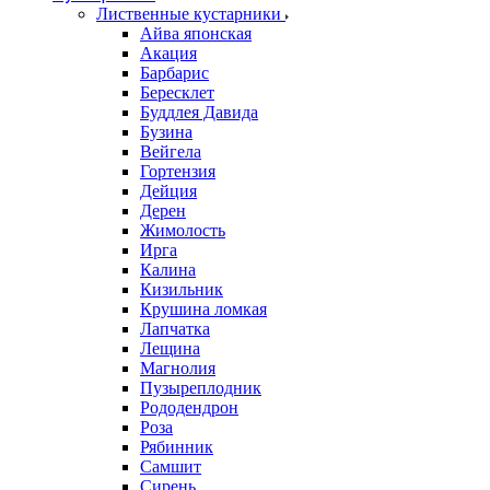
Лиственные кустарники
Айва японская
Акация
Барбарис
Бересклет
Буддлея Давида
Бузина
Вейгела
Гортензия
Дейция
Дерен
Жимолость
Ирга
Калина
Кизильник
Крушина ломкая
Лапчатка
Лещина
Магнолия
Пузыреплодник
Рододендрон
Роза
Рябинник
Самшит
Сирень