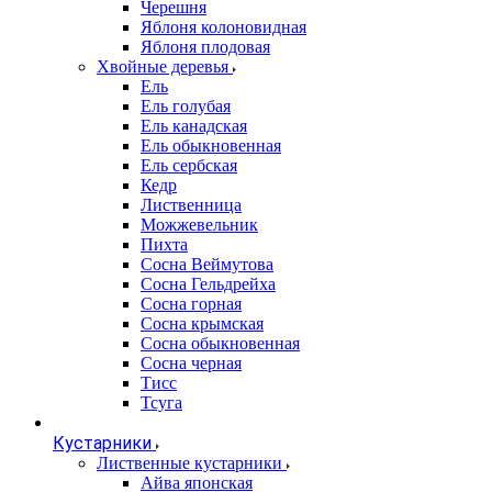
Черешня
Яблоня колоновидная
Яблоня плодовая
Хвойные деревья
Ель
Ель голубая
Ель канадская
Ель обыкновенная
Ель сербская
Кедр
Лиственница
Можжевельник
Пихта
Сосна Веймутова
Сосна Гельдрейха
Сосна горная
Сосна крымская
Сосна обыкновенная
Сосна черная
Тисс
Тсуга
Кустарники
Лиственные кустарники
Айва японская