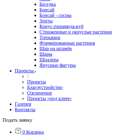
Беседка
Бонсай
Бонсай - сосны
Зонты
Конус-пирамида-куб
Стриженные и округлые растения
Топиарии
Формированные растения
Шар на штамбе
Шары
Шпалера
Ярусные фигуры
Проекты
Проекты
Благоустройство
Озеленение
Проекты «под ключ»
Галерея
Контакты
Подать заявку
0
Корзина