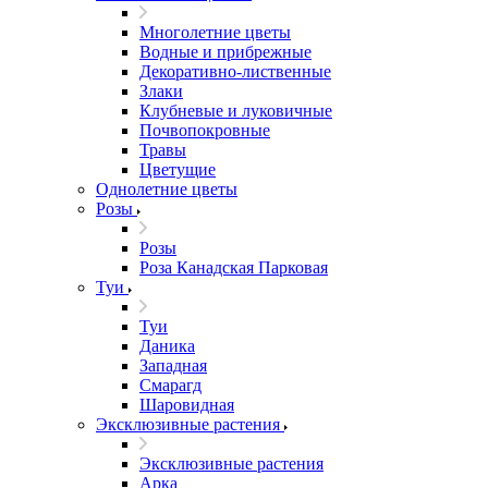
Многолетние цветы
Водные и прибрежные
Декоративно-лиственные
Злаки
Клубневые и луковичные
Почвопокровные
Травы
Цветущие
Однолетние цветы
Розы
Розы
Роза Канадская Парковая
Туи
Туи
Даника
Западная
Смарагд
Шаровидная
Эксклюзивные растения
Эксклюзивные растения
Арка