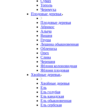
Сумах
Тополь
Черемуха
Плодовые деревья
Плодовые деревья
Абрикос
Алыча
Вишня
Груша
Лещина обыкновенная
Облепиха
Орех
Слива
Черешня
Яблоня колоновидная
Яблоня плодовая
Хвойные деревья
Хвойные деревья
Ель
Ель голубая
Ель канадская
Ель обыкновенная
Ель сербская