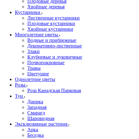
Плодовые деревья
Хвойные деревья
Кустарники
Лиственные кустарники
Плодовые кустарники
Хвойные кустарники
Многолетние цветы
Водные и прибрежные
Декоративно-лиственные
Злаки
Клубневые и луковичные
Почвопокровные
Травы
Цветущие
Однолетние цветы
Розы
Роза Канадская Парковая
Туи
Даника
Западная
Смарагд
Шаровидная
Эксклюзивные растения
Арка
Беседка