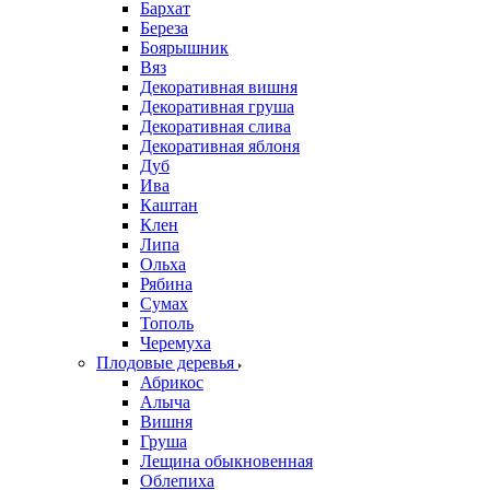
Бархат
Береза
Боярышник
Вяз
Декоративная вишня
Декоративная груша
Декоративная слива
Декоративная яблоня
Дуб
Ива
Каштан
Клен
Липа
Ольха
Рябина
Сумах
Тополь
Черемуха
Плодовые деревья
Абрикос
Алыча
Вишня
Груша
Лещина обыкновенная
Облепиха