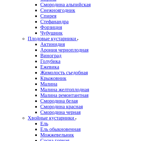
Смородина альпийская
Снежноягодник
Спирея
Стефанандра
Форзиция
Чубушник
Плодовые кустарники
Актинидия
Арония черноплодная
Виноград
Голубика
Ежевика
Жимолость съедобная
Крыжовник
Малина
Малина желтоплодная
Малина ремонтантная
Смородина белая
Смородина красная
Смородина черная
Хвойные кустарники
Ель
Ель обыкновенная
Можжевельник
Сосна горная