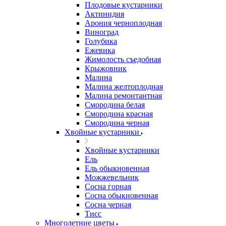
Плодовые кустарники
Актинидия
Арония черноплодная
Виноград
Голубика
Ежевика
Жимолость съедобная
Крыжовник
Малина
Малина желтоплодная
Малина ремонтантная
Смородина белая
Смородина красная
Смородина черная
Хвойные кустарники
Хвойные кустарники
Ель
Ель обыкновенная
Можжевельник
Сосна горная
Сосна обыкновенная
Сосна черная
Тисс
Многолетние цветы