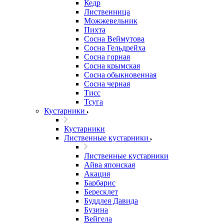
Кедр
Лиственница
Можжевельник
Пихта
Сосна Веймутова
Сосна Гельдрейха
Сосна горная
Сосна крымская
Сосна обыкновенная
Сосна черная
Тисс
Тсуга
Кустарники
Кустарники
Лиственные кустарники
Лиственные кустарники
Айва японская
Акация
Барбарис
Бересклет
Буддлея Давида
Бузина
Вейгела