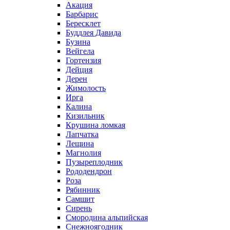
Акация
Барбарис
Бересклет
Буддлея Давида
Бузина
Вейгела
Гортензия
Дейция
Дерен
Жимолость
Ирга
Калина
Кизильник
Крушина ломкая
Лапчатка
Лещина
Магнолия
Пузыреплодник
Рододендрон
Роза
Рябинник
Самшит
Сирень
Смородина альпийская
Снежноягодник