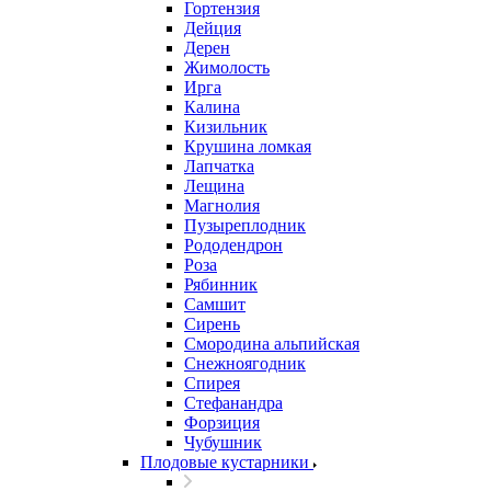
Гортензия
Дейция
Дерен
Жимолость
Ирга
Калина
Кизильник
Крушина ломкая
Лапчатка
Лещина
Магнолия
Пузыреплодник
Рододендрон
Роза
Рябинник
Самшит
Сирень
Смородина альпийская
Снежноягодник
Спирея
Стефанандра
Форзиция
Чубушник
Плодовые кустарники