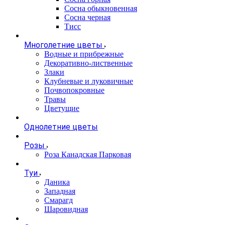
Сосна обыкновенная
Сосна черная
Тисс
Многолетние цветы
Водные и прибрежные
Декоративно-лиственные
Злаки
Клубневые и луковичные
Почвопокровные
Травы
Цветущие
Однолетние цветы
Розы
Роза Канадская Парковая
Туи
Даника
Западная
Смарагд
Шаровидная