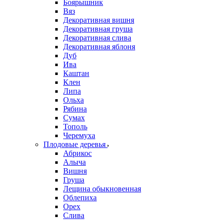
Боярышник
Вяз
Декоративная вишня
Декоративная груша
Декоративная слива
Декоративная яблоня
Дуб
Ива
Каштан
Клен
Липа
Ольха
Рябина
Сумах
Тополь
Черемуха
Плодовые деревья
Абрикос
Алыча
Вишня
Груша
Лещина обыкновенная
Облепиха
Орех
Слива