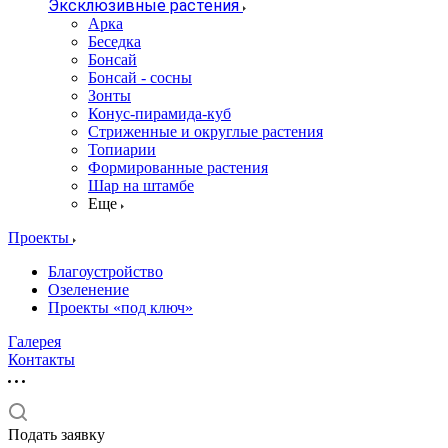
Эксклюзивные растения
Арка
Беседка
Бонсай
Бонсай - сосны
Зонты
Конус-пирамида-куб
Стриженные и округлые растения
Топиарии
Формированные растения
Шар на штамбе
Еще
Проекты
Благоустройство
Озеленение
Проекты «под ключ»
Галерея
Контакты
Подать заявку