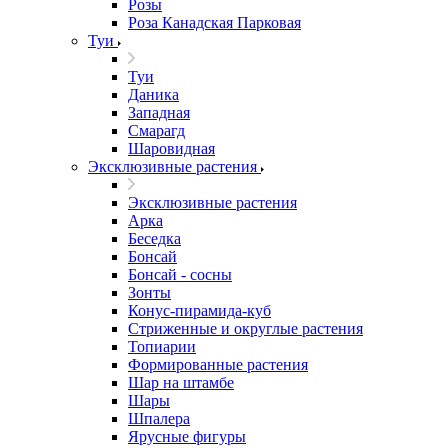
Розы
Роза Канадская Парковая
Туи
Туи
Даника
Западная
Смарагд
Шаровидная
Эксклюзивные растения
Эксклюзивные растения
Арка
Беседка
Бонсай
Бонсай - сосны
Зонты
Конус-пирамида-куб
Стриженные и округлые растения
Топиарии
Формированные растения
Шар на штамбе
Шары
Шпалера
Ярусные фигуры