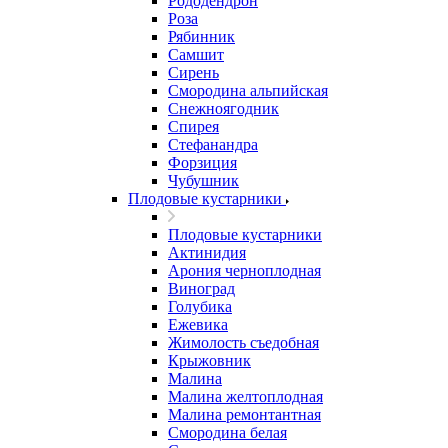
Рододендрон
Роза
Рябинник
Самшит
Сирень
Смородина альпийская
Снежноягодник
Спирея
Стефанандра
Форзиция
Чубушник
Плодовые кустарники
Плодовые кустарники
Актинидия
Арония черноплодная
Виноград
Голубика
Ежевика
Жимолость съедобная
Крыжовник
Малина
Малина желтоплодная
Малина ремонтантная
Смородина белая