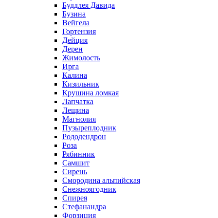
Буддлея Давида
Бузина
Вейгела
Гортензия
Дейция
Дерен
Жимолость
Ирга
Калина
Кизильник
Крушина ломкая
Лапчатка
Лещина
Магнолия
Пузыреплодник
Рододендрон
Роза
Рябинник
Самшит
Сирень
Смородина альпийская
Снежноягодник
Спирея
Стефанандра
Форзиция