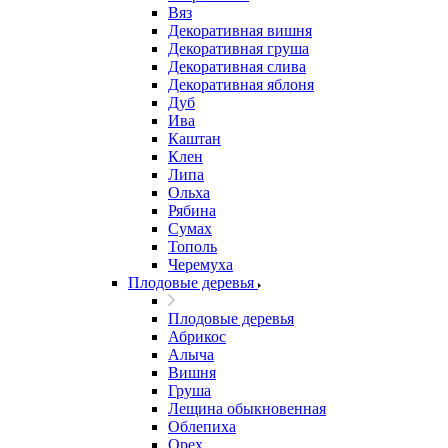
Вяз
Декоративная вишня
Декоративная груша
Декоративная слива
Декоративная яблоня
Дуб
Ива
Каштан
Клен
Липа
Ольха
Рябина
Сумах
Тополь
Черемуха
Плодовые деревья
Плодовые деревья
Абрикос
Алыча
Вишня
Груша
Лещина обыкновенная
Облепиха
Орех