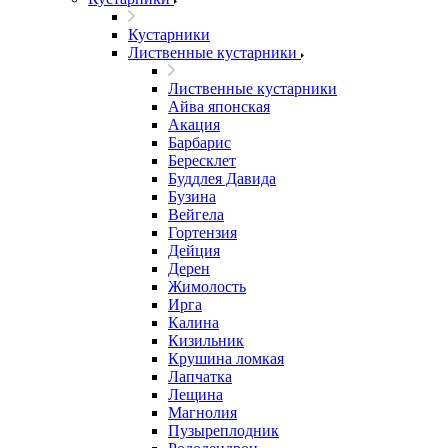
Кустарники
Лиственные кустарники
Лиственные кустарники
Айва японская
Акация
Барбарис
Бересклет
Буддлея Давида
Бузина
Вейгела
Гортензия
Дейция
Дерен
Жимолость
Ирга
Калина
Кизильник
Крушина ломкая
Лапчатка
Лещина
Магнолия
Пузыреплодник