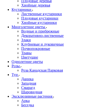
Плодовые деревья
Хвойные деревья
Кустарники
Лиственные кустарники
Плодовые кустарники
Хвойные кустарники
Многолетние цветы
Водные и прибрежные
Декоративно-лиственные
Злаки
Клубневые и луковичные
Почвопокровные
Травы
Цветущие
Однолетние цветы
Розы
Роза Канадская Парковая
Туи
Даника
Западная
Смарагд
Шаровидная
Эксклюзивные растения
Арка
Беседка