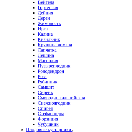
Вейгела
Гортензия
Дейция
Дерен
Жимолость
Ирга
Калина
Кизильник
Крушина ломкая
Лапчатка
Лещина
Магнолия
Пузыреплодник
Рододендрон
Роза
Рябинник
Самшит
Сирень
Смородина альпийская
Снежноягодник
Спирея
Стефанандра
Форзиция
Чубушник
Плодовые кустарники