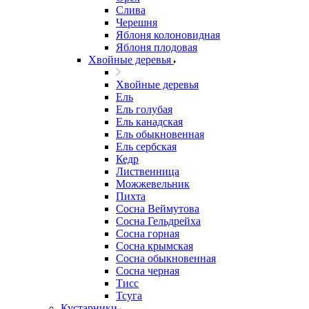
Слива
Черешня
Яблоня колоновидная
Яблоня плодовая
Хвойные деревья
Хвойные деревья
Ель
Ель голубая
Ель канадская
Ель обыкновенная
Ель сербская
Кедр
Лиственница
Можжевельник
Пихта
Сосна Веймутова
Сосна Гельдрейха
Сосна горная
Сосна крымская
Сосна обыкновенная
Сосна черная
Тисс
Тсуга
Кустарники