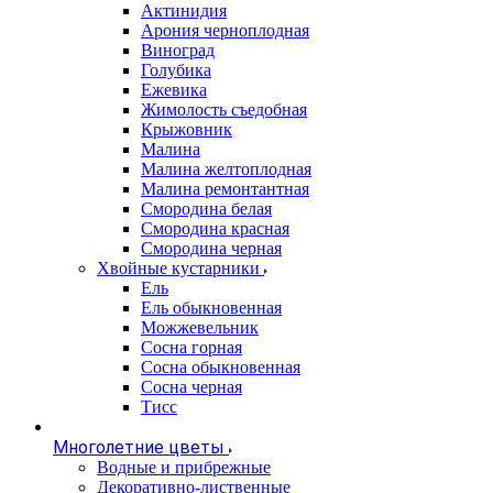
Актинидия
Арония черноплодная
Виноград
Голубика
Ежевика
Жимолость съедобная
Крыжовник
Малина
Малина желтоплодная
Малина ремонтантная
Смородина белая
Смородина красная
Смородина черная
Хвойные кустарники
Ель
Ель обыкновенная
Можжевельник
Сосна горная
Сосна обыкновенная
Сосна черная
Тисс
Многолетние цветы
Водные и прибрежные
Декоративно-лиственные