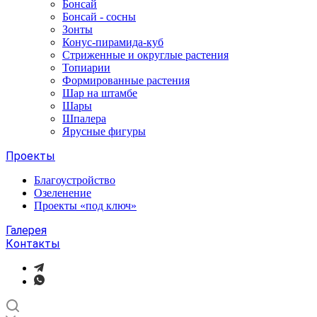
Бонсай
Бонсай - сосны
Зонты
Конус-пирамида-куб
Стриженные и округлые растения
Топиарии
Формированные растения
Шар на штамбе
Шары
Шпалера
Ярусные фигуры
Проекты
Благоустройство
Озеленение
Проекты «под ключ»
Галерея
Контакты