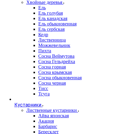
Хвойные деревья
Ель
Ель голубая
Ель канадская
Ель обыкновенная
Ель сербская
Кедр
Лиственница
Можжевельник
Пихта
Сосна Веймутова
Сосна Гельдрейха
Сосна горная
Сосна крымская
Сосна обыкновенная
Сосна черная
Тисс
Тсуга
Кустарники
Лиственные кустарники
Айва японская
Акация
Барбарис
Бересклет