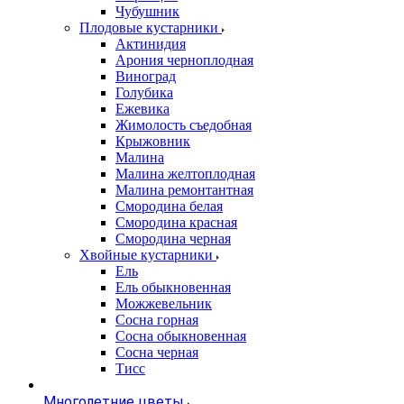
Чубушник
Плодовые кустарники
Актинидия
Арония черноплодная
Виноград
Голубика
Ежевика
Жимолость съедобная
Крыжовник
Малина
Малина желтоплодная
Малина ремонтантная
Смородина белая
Смородина красная
Смородина черная
Хвойные кустарники
Ель
Ель обыкновенная
Можжевельник
Сосна горная
Сосна обыкновенная
Сосна черная
Тисс
Многолетние цветы