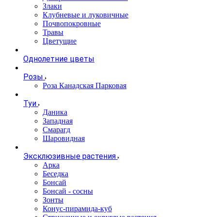
Злаки
Клубневые и луковичные
Почвопокровные
Травы
Цветущие
Однолетние цветы
Розы
Роза Канадская Парковая
Туи
Даника
Западная
Смарагд
Шаровидная
Эксклюзивные растения
Арка
Беседка
Бонсай
Бонсай - сосны
Зонты
Конус-пирамида-куб