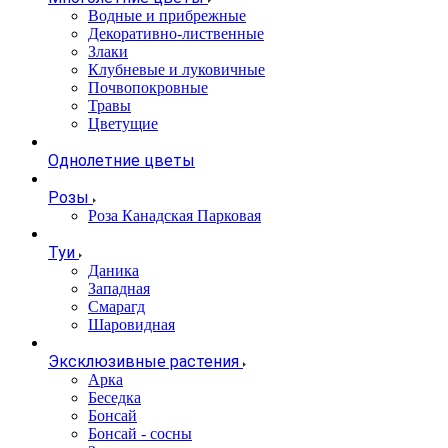
Водные и прибрежные
Декоративно-лиственные
Злаки
Клубневые и луковичные
Почвопокровные
Травы
Цветущие
Однолетние цветы
Розы
Роза Канадская Парковая
Туи
Даника
Западная
Смарагд
Шаровидная
Эксклюзивные растения
Арка
Беседка
Бонсай
Бонсай - сосны