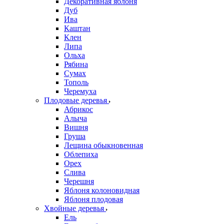
Декоративная яблоня
Дуб
Ива
Каштан
Клен
Липа
Ольха
Рябина
Сумах
Тополь
Черемуха
Плодовые деревья
Абрикос
Алыча
Вишня
Груша
Лещина обыкновенная
Облепиха
Орех
Слива
Черешня
Яблоня колоновидная
Яблоня плодовая
Хвойные деревья
Ель