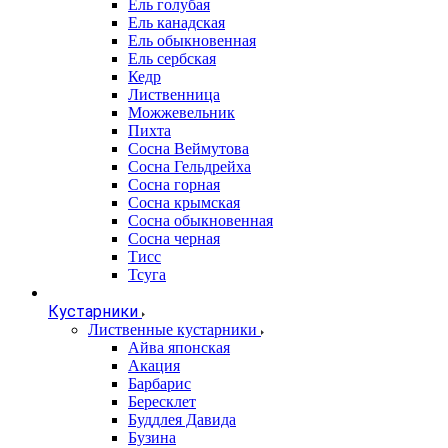
Ель голубая
Ель канадская
Ель обыкновенная
Ель сербская
Кедр
Лиственница
Можжевельник
Пихта
Сосна Веймутова
Сосна Гельдрейха
Сосна горная
Сосна крымская
Сосна обыкновенная
Сосна черная
Тисс
Тсуга
Кустарники
Лиственные кустарники
Айва японская
Акация
Барбарис
Бересклет
Буддлея Давида
Бузина