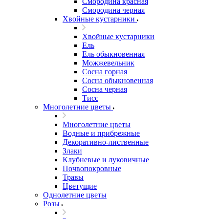
Смородина красная
Смородина черная
Хвойные кустарники
Хвойные кустарники
Ель
Ель обыкновенная
Можжевельник
Сосна горная
Сосна обыкновенная
Сосна черная
Тисс
Многолетние цветы
Многолетние цветы
Водные и прибрежные
Декоративно-лиственные
Злаки
Клубневые и луковичные
Почвопокровные
Травы
Цветущие
Однолетние цветы
Розы