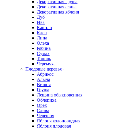
Декоративная груша
Декоративная слива
Декоративная яблоня
Дуб
Ива
Каштан
Клен
Липа
Ольха
Рябина
Сумах
Тополь
Черемуха
Плодовые деревья
Абрикос
Алыча
Вишня
Груша
Лещина обыкновенная
Облепиха
Орех
Слива
Черешня
Яблоня колоновидная
Яблоня плодовая