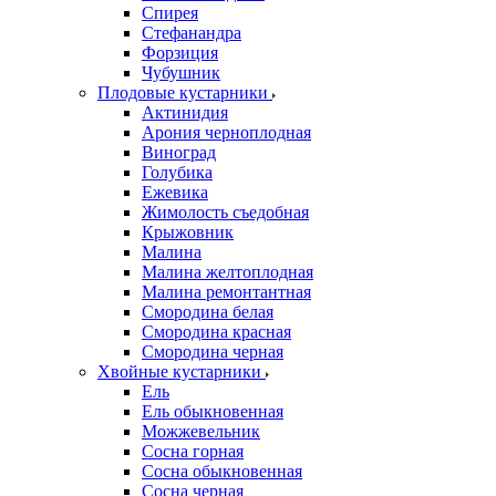
Спирея
Стефанандра
Форзиция
Чубушник
Плодовые кустарники
Актинидия
Арония черноплодная
Виноград
Голубика
Ежевика
Жимолость съедобная
Крыжовник
Малина
Малина желтоплодная
Малина ремонтантная
Смородина белая
Смородина красная
Смородина черная
Хвойные кустарники
Ель
Ель обыкновенная
Можжевельник
Сосна горная
Сосна обыкновенная
Сосна черная