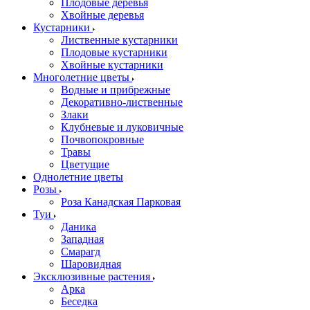
Плодовые деревья
Хвойные деревья
Кустарники
Лиственные кустарники
Плодовые кустарники
Хвойные кустарники
Многолетние цветы
Водные и прибрежные
Декоративно-лиственные
Злаки
Клубневые и луковичные
Почвопокровные
Травы
Цветущие
Однолетние цветы
Розы
Роза Канадская Парковая
Туи
Даника
Западная
Смарагд
Шаровидная
Эксклюзивные растения
Арка
Беседка