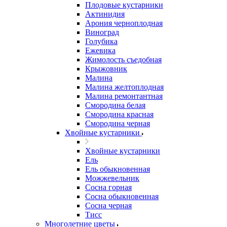
Плодовые кустарники
Актинидия
Арония черноплодная
Виноград
Голубика
Ежевика
Жимолость съедобная
Крыжовник
Малина
Малина желтоплодная
Малина ремонтантная
Смородина белая
Смородина красная
Смородина черная
Хвойные кустарники
Хвойные кустарники
Ель
Ель обыкновенная
Можжевельник
Сосна горная
Сосна обыкновенная
Сосна черная
Тисс
Многолетние цветы