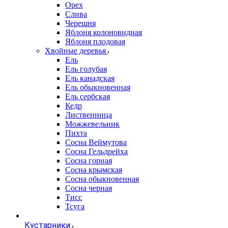
Орех
Слива
Черешня
Яблоня колоновидная
Яблоня плодовая
Хвойные деревья
Ель
Ель голубая
Ель канадская
Ель обыкновенная
Ель сербская
Кедр
Лиственница
Можжевельник
Пихта
Сосна Веймутова
Сосна Гельдрейха
Сосна горная
Сосна крымская
Сосна обыкновенная
Сосна черная
Тисс
Тсуга
Кустарники