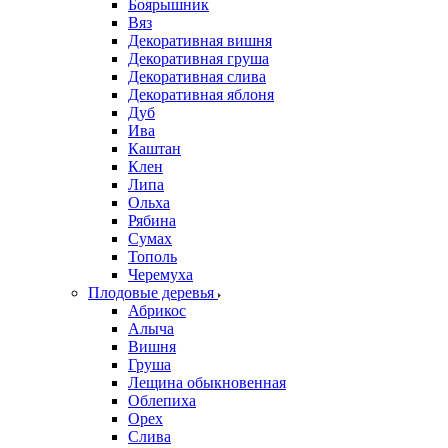
Боярышник
Вяз
Декоративная вишня
Декоративная груша
Декоративная слива
Декоративная яблоня
Дуб
Ива
Каштан
Клен
Липа
Ольха
Рябина
Сумах
Тополь
Черемуха
Плодовые деревья
Абрикос
Алыча
Вишня
Груша
Лещина обыкновенная
Облепиха
Орех
Слива