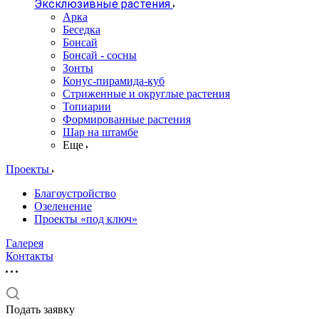
Эксклюзивные растения
Арка
Беседка
Бонсай
Бонсай - сосны
Зонты
Конус-пирамида-куб
Стриженные и округлые растения
Топиарии
Формированные растения
Шар на штамбе
Еще
Проекты
Благоустройство
Озеленение
Проекты «под ключ»
Галерея
Контакты
Подать заявку