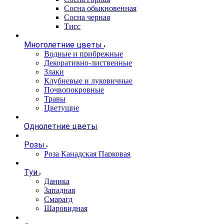
Сосна обыкновенная
Сосна черная
Тисс
Многолетние цветы
Водные и прибрежные
Декоративно-лиственные
Злаки
Клубневые и луковичные
Почвопокровные
Травы
Цветущие
Однолетние цветы
Розы
Роза Канадская Парковая
Туи
Даника
Западная
Смарагд
Шаровидная