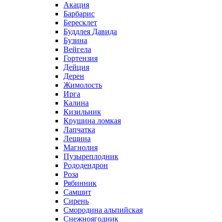
Акация
Барбарис
Бересклет
Буддлея Давида
Бузина
Вейгела
Гортензия
Дейция
Дерен
Жимолость
Ирга
Калина
Кизильник
Крушина ломкая
Лапчатка
Лещина
Магнолия
Пузыреплодник
Рододендрон
Роза
Рябинник
Самшит
Сирень
Смородина альпийская
Снежноягодник