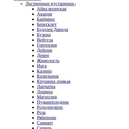
Лиственные кустарники
Айва японская
Акация
Барбарис
Бересклет
Буддлея Давида
Бузина
Вейгела
Гортензия
Дейция
Дерен
Жимолость
Ирга
Калина
Кизильник
Крушина ломкая
Лапчатка
Лещина
Магнолия
Пузыреплодник
Рододендрон
Роза
Рябинник
Самшит
Сирень