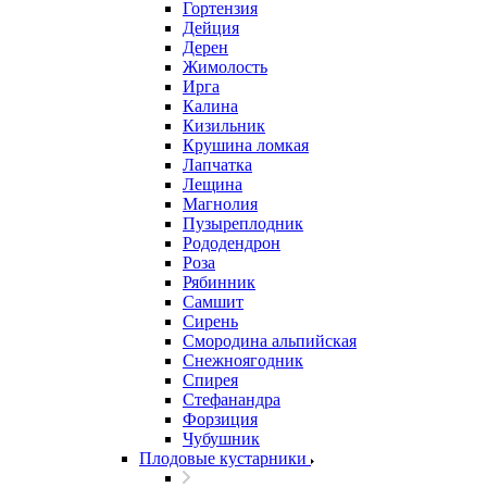
Гортензия
Дейция
Дерен
Жимолость
Ирга
Калина
Кизильник
Крушина ломкая
Лапчатка
Лещина
Магнолия
Пузыреплодник
Рододендрон
Роза
Рябинник
Самшит
Сирень
Смородина альпийская
Снежноягодник
Спирея
Стефанандра
Форзиция
Чубушник
Плодовые кустарники