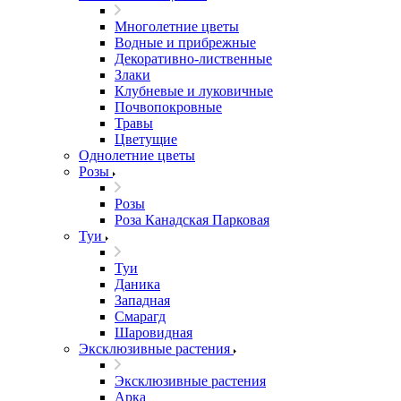
Многолетние цветы
Водные и прибрежные
Декоративно-лиственные
Злаки
Клубневые и луковичные
Почвопокровные
Травы
Цветущие
Однолетние цветы
Розы
Розы
Роза Канадская Парковая
Туи
Туи
Даника
Западная
Смарагд
Шаровидная
Эксклюзивные растения
Эксклюзивные растения
Арка