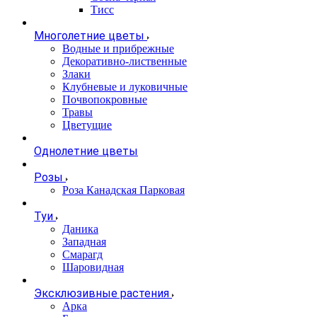
Тисс
Многолетние цветы
Водные и прибрежные
Декоративно-лиственные
Злаки
Клубневые и луковичные
Почвопокровные
Травы
Цветущие
Однолетние цветы
Розы
Роза Канадская Парковая
Туи
Даника
Западная
Смарагд
Шаровидная
Эксклюзивные растения
Арка