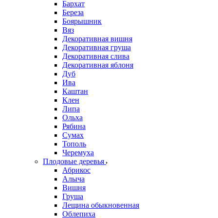
Бархат
Береза
Боярышник
Вяз
Декоративная вишня
Декоративная груша
Декоративная слива
Декоративная яблоня
Дуб
Ива
Каштан
Клен
Липа
Ольха
Рябина
Сумах
Тополь
Черемуха
Плодовые деревья
Абрикос
Алыча
Вишня
Груша
Лещина обыкновенная
Облепиха