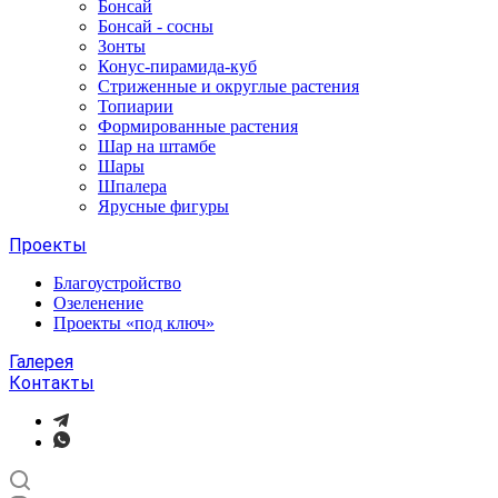
Бонсай
Бонсай - сосны
Зонты
Конус-пирамида-куб
Стриженные и округлые растения
Топиарии
Формированные растения
Шар на штамбе
Шары
Шпалера
Ярусные фигуры
Проекты
Благоустройство
Озеленение
Проекты «под ключ»
Галерея
Контакты