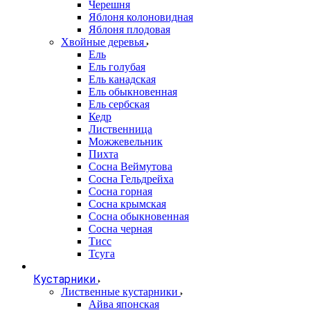
Черешня
Яблоня колоновидная
Яблоня плодовая
Хвойные деревья
Ель
Ель голубая
Ель канадская
Ель обыкновенная
Ель сербская
Кедр
Лиственница
Можжевельник
Пихта
Сосна Веймутова
Сосна Гельдрейха
Сосна горная
Сосна крымская
Сосна обыкновенная
Сосна черная
Тисс
Тсуга
Кустарники
Лиственные кустарники
Айва японская