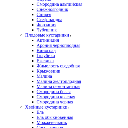
Смородина альпийская
Снежноягодник
Спирея
Стефанандра
Форзиция
Чубушник
Плодовые кустарники
Актинидия
Арония черноплодная
Виноград
Голубика
Ежевика
Жимолость съедобная
Крыжовник
Малина
Малина желтоплодная
Малина ремонтантная
Смородина белая
Смородина красная
Смородина черная
Хвойные кустарники
Ель
Ель обыкновенная
Можжевельник
Сосна горная