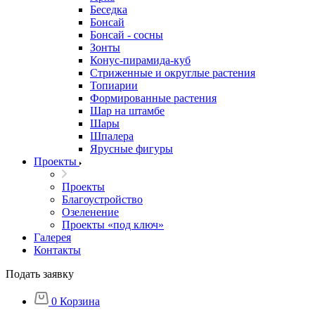
Беседка
Бонсай
Бонсай - сосны
Зонты
Конус-пирамида-куб
Стриженные и округлые растения
Топиарии
Формированные растения
Шар на штамбе
Шары
Шпалера
Ярусные фигуры
Проекты
Проекты
Благоустройство
Озеленение
Проекты «под ключ»
Галерея
Контакты
Подать заявку
0
Корзина