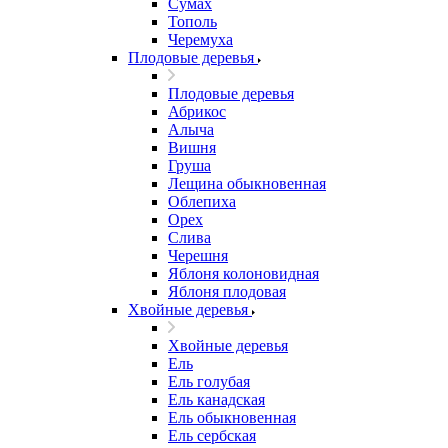
Сумах
Тополь
Черемуха
Плодовые деревья
Плодовые деревья
Абрикос
Алыча
Вишня
Груша
Лещина обыкновенная
Облепиха
Орех
Слива
Черешня
Яблоня колоновидная
Яблоня плодовая
Хвойные деревья
Хвойные деревья
Ель
Ель голубая
Ель канадская
Ель обыкновенная
Ель сербская