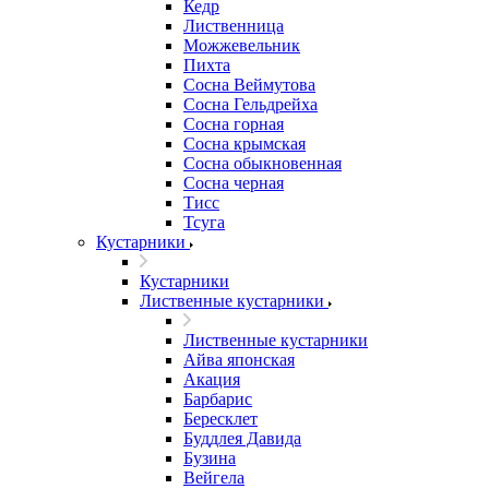
Кедр
Лиственница
Можжевельник
Пихта
Сосна Веймутова
Сосна Гельдрейха
Сосна горная
Сосна крымская
Сосна обыкновенная
Сосна черная
Тисс
Тсуга
Кустарники
Кустарники
Лиственные кустарники
Лиственные кустарники
Айва японская
Акация
Барбарис
Бересклет
Буддлея Давида
Бузина
Вейгела