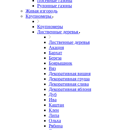
Посевные газоны
Рулонные газоны
Живая изгородь
Крупномеры
Крупномеры
Лиственные деревья
Лиственные деревья
Акация
Бархат
Береза
Боярышник
Вяз
Декоративная вишня
Декоративная груша
Декоративная слива
Декоративная яблоня
Дуб
Ива
Каштан
Клен
Липа
Ольха
Рябина