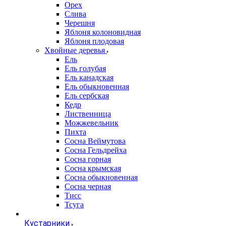
Орех
Слива
Черешня
Яблоня колоновидная
Яблоня плодовая
Хвойные деревья
Ель
Ель голубая
Ель канадская
Ель обыкновенная
Ель сербская
Кедр
Лиственница
Можжевельник
Пихта
Сосна Веймутова
Сосна Гельдрейха
Сосна горная
Сосна крымская
Сосна обыкновенная
Сосна черная
Тисс
Тсуга
Кустарники