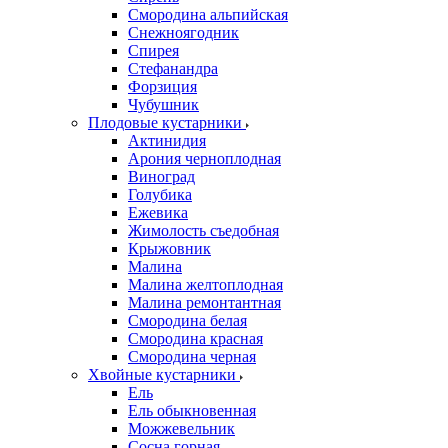
Смородина альпийская
Снежноягодник
Спирея
Стефанандра
Форзиция
Чубушник
Плодовые кустарники
Актинидия
Арония черноплодная
Виноград
Голубика
Ежевика
Жимолость съедобная
Крыжовник
Малина
Малина желтоплодная
Малина ремонтантная
Смородина белая
Смородина красная
Смородина черная
Хвойные кустарники
Ель
Ель обыкновенная
Можжевельник
Сосна горная