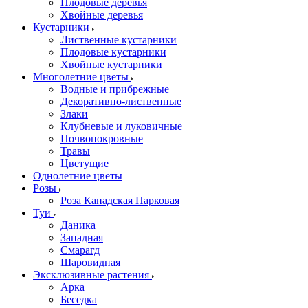
Плодовые деревья
Хвойные деревья
Кустарники
Лиственные кустарники
Плодовые кустарники
Хвойные кустарники
Многолетние цветы
Водные и прибрежные
Декоративно-лиственные
Злаки
Клубневые и луковичные
Почвопокровные
Травы
Цветущие
Однолетние цветы
Розы
Роза Канадская Парковая
Туи
Даника
Западная
Смарагд
Шаровидная
Эксклюзивные растения
Арка
Беседка