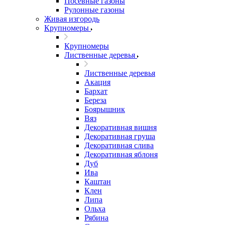
Посевные газоны
Рулонные газоны
Живая изгородь
Крупномеры
Крупномеры
Лиственные деревья
Лиственные деревья
Акация
Бархат
Береза
Боярышник
Вяз
Декоративная вишня
Декоративная груша
Декоративная слива
Декоративная яблоня
Дуб
Ива
Каштан
Клен
Липа
Ольха
Рябина