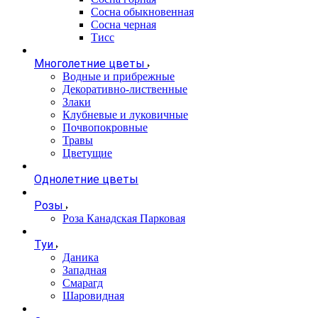
Сосна обыкновенная
Сосна черная
Тисс
Многолетние цветы
Водные и прибрежные
Декоративно-лиственные
Злаки
Клубневые и луковичные
Почвопокровные
Травы
Цветущие
Однолетние цветы
Розы
Роза Канадская Парковая
Туи
Даника
Западная
Смарагд
Шаровидная