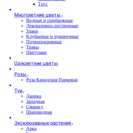
Тисс
Многолетние цветы
Водные и прибрежные
Декоративно-лиственные
Злаки
Клубневые и луковичные
Почвопокровные
Травы
Цветущие
Однолетние цветы
Розы
Роза Канадская Парковая
Туи
Даника
Западная
Смарагд
Шаровидная
Эксклюзивные растения
Арка