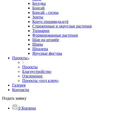
Беседка
Бонсай
Бонсай - сосны
Зонты
Конус-пирамида-куб
Стриженные и округлые растения
Топиарии
Формированные растения
Шар на штамбе
Шары
Шпалера
Ярусные фигуры
Проекты
Проекты
Благоустройство
Озеленение
Проекты «под ключ»
Галерея
Контакты
Подать заявку
0
Корзина