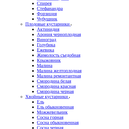
Спирея
Стефанандра
Форзиция
Чубушник
Плодовые кустарники
Актинидия
Арония черноплодная
Виноград
Голубика
Ежевика
Жимолость съедобная
Крыжовник
Малина
Малина желтоплодная
Малина ремонтантная
Смородина белая
Смородина красная
Смородина черная
Хвойные кустарники
Ель
Ель обыкновенная
Можжевельник
Сосна горная
Сосна обыкновенная
Сосна черная