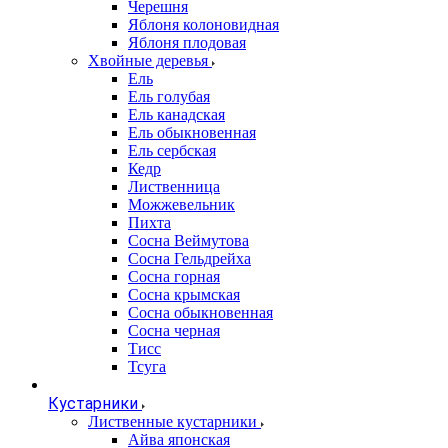
Черешня
Яблоня колоновидная
Яблоня плодовая
Хвойные деревья
Ель
Ель голубая
Ель канадская
Ель обыкновенная
Ель сербская
Кедр
Лиственница
Можжевельник
Пихта
Сосна Веймутова
Сосна Гельдрейха
Сосна горная
Сосна крымская
Сосна обыкновенная
Сосна черная
Тисс
Тсуга
Кустарники
Лиственные кустарники
Айва японская