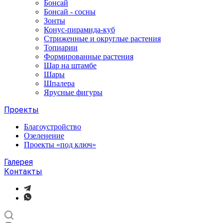
Бонсай
Бонсай - сосны
Зонты
Конус-пирамида-куб
Стриженные и округлые растения
Топиарии
Формированные растения
Шар на штамбе
Шары
Шпалера
Ярусные фигуры
Проекты
Благоустройство
Озеленение
Проекты «под ключ»
Галерея
Контакты