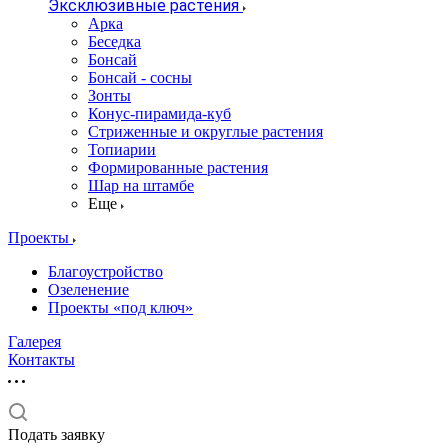
Эксклюзивные растения
Арка
Беседка
Бонсай
Бонсай - сосны
Зонты
Конус-пирамида-куб
Стриженные и округлые растения
Топиарии
Формированные растения
Шар на штамбе
Еще
Проекты
Благоустройство
Озеленение
Проекты «под ключ»
Галерея
Контакты
Подать заявку