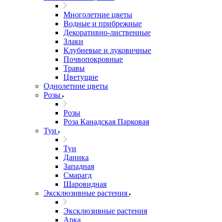
Многолетние цветы
Водные и прибрежные
Декоративно-лиственные
Злаки
Клубневые и луковичные
Почвопокровные
Травы
Цветущие
Однолетние цветы
Розы
Розы
Роза Канадская Парковая
Туи
Туи
Даника
Западная
Смарагд
Шаровидная
Эксклюзивные растения
Эксклюзивные растения
Арка