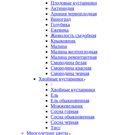
Плодовые кустарники
Актинидия
Арония черноплодная
Виноград
Голубика
Ежевика
Жимолость съедобная
Крыжовник
Малина
Малина желтоплодная
Малина ремонтантная
Смородина белая
Смородина красная
Смородина черная
Хвойные кустарники
Хвойные кустарники
Ель
Ель обыкновенная
Можжевельник
Сосна горная
Сосна обыкновенная
Сосна черная
Тисс
Многолетние цветы