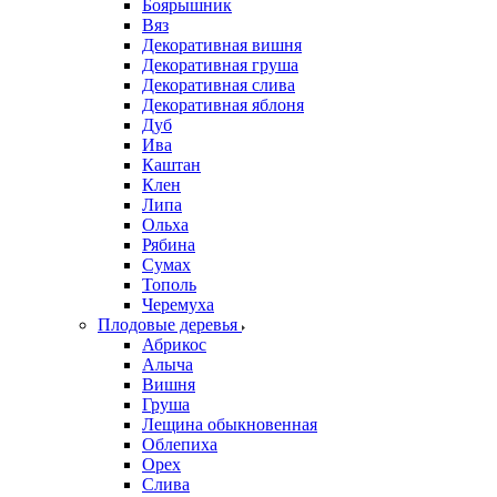
Боярышник
Вяз
Декоративная вишня
Декоративная груша
Декоративная слива
Декоративная яблоня
Дуб
Ива
Каштан
Клен
Липа
Ольха
Рябина
Сумах
Тополь
Черемуха
Плодовые деревья
Абрикос
Алыча
Вишня
Груша
Лещина обыкновенная
Облепиха
Орех
Слива