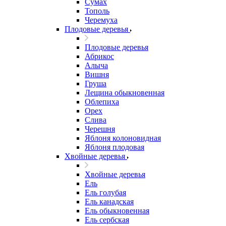
Сумах
Тополь
Черемуха
Плодовые деревья
Плодовые деревья
Абрикос
Алыча
Вишня
Груша
Лещина обыкновенная
Облепиха
Орех
Слива
Черешня
Яблоня колоновидная
Яблоня плодовая
Хвойные деревья
Хвойные деревья
Ель
Ель голубая
Ель канадская
Ель обыкновенная
Ель сербская