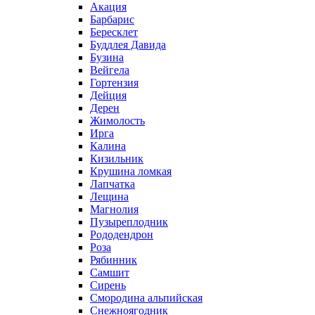
Акация
Барбарис
Бересклет
Буддлея Давида
Бузина
Вейгела
Гортензия
Дейция
Дерен
Жимолость
Ирга
Калина
Кизильник
Крушина ломкая
Лапчатка
Лещина
Магнолия
Пузыреплодник
Рододендрон
Роза
Рябинник
Самшит
Сирень
Смородина альпийская
Снежноягодник