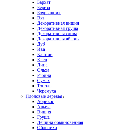
Бархат
Береза
Боярышник
Вяз
Декоративная вишня
Декоративная груша
Декоративная слива
Декоративная яблоня
Дуб
Ива
Каштан
Клен
Липа
Ольха
Рябина
Сумах
Тополь
Черемуха
Плодовые деревья
Абрикос
Алыча
Вишня
Груша
Лещина обыкновенная
Облепиха