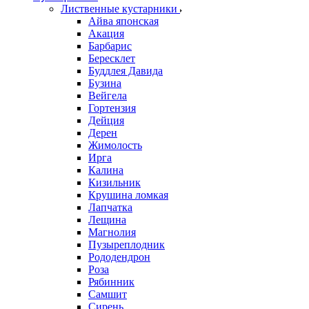
Лиственные кустарники
Айва японская
Акация
Барбарис
Бересклет
Буддлея Давида
Бузина
Вейгела
Гортензия
Дейция
Дерен
Жимолость
Ирга
Калина
Кизильник
Крушина ломкая
Лапчатка
Лещина
Магнолия
Пузыреплодник
Рододендрон
Роза
Рябинник
Самшит
Сирень