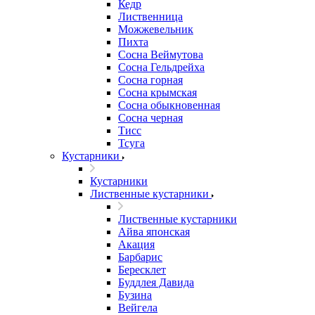
Кедр
Лиственница
Можжевельник
Пихта
Сосна Веймутова
Сосна Гельдрейха
Сосна горная
Сосна крымская
Сосна обыкновенная
Сосна черная
Тисс
Тсуга
Кустарники
Кустарники
Лиственные кустарники
Лиственные кустарники
Айва японская
Акация
Барбарис
Бересклет
Буддлея Давида
Бузина
Вейгела