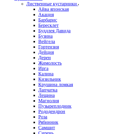
Лиственные кустарники
Айва японская
Акация
Барбарис
Бересклет
Буддлея Давида
Бузина
Вейгела
Гортензия
Дейция
Дерен
Жимолость
Ирга
Калина
Кизильник
Крушина ломкая
Лапчатка
Лещина
Магнолия
Пузыреплодник
Рододендрон
Роза
Рябинник
Самшит
Сирень