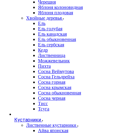
Черешня
Яблоня колоновидная
Яблоня плодовая
Хвойные деревья
Ель
Ель голубая
Ель канадская
Ель обыкновенная
Ель сербская
Кедр
Лиственница
Можжевельник
Пихта
Сосна Веймутова
Сосна Гельдрейха
Сосна горная
Сосна крымская
Сосна обыкновенная
Сосна черная
Тисс
Тсуга
Кустарники
Лиственные кустарники
Айва японская