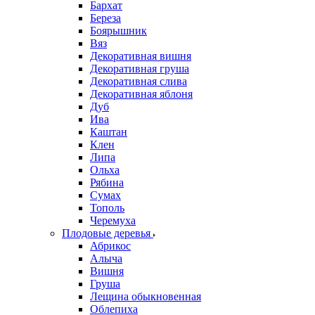
Бархат
Береза
Боярышник
Вяз
Декоративная вишня
Декоративная груша
Декоративная слива
Декоративная яблоня
Дуб
Ива
Каштан
Клен
Липа
Ольха
Рябина
Сумах
Тополь
Черемуха
Плодовые деревья
Абрикос
Алыча
Вишня
Груша
Лещина обыкновенная
Облепиха