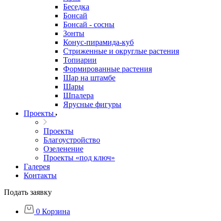
Беседка
Бонсай
Бонсай - сосны
Зонты
Конус-пирамида-куб
Стриженные и округлые растения
Топиарии
Формированные растения
Шар на штамбе
Шары
Шпалера
Ярусные фигуры
Проекты
Проекты
Благоустройство
Озеленение
Проекты «под ключ»
Галерея
Контакты
Подать заявку
0
Корзина