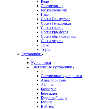
Кедр
Лиственница
Можжевельник
Пихта
Сосна Веймутова
Сосна Гельдрейха
Сосна горная
Сосна крымская
Сосна обыкновенная
Сосна черная
Тисс
Тсуга
Кустарники
Кустарники
Лиственные кустарники
Лиственные кустарники
Айва японская
Акация
Барбарис
Бересклет
Буддлея Давида
Бузина
Вейгела