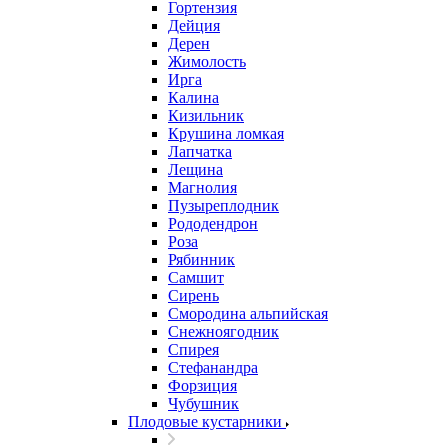
Гортензия
Дейция
Дерен
Жимолость
Ирга
Калина
Кизильник
Крушина ломкая
Лапчатка
Лещина
Магнолия
Пузыреплодник
Рододендрон
Роза
Рябинник
Самшит
Сирень
Смородина альпийская
Снежноягодник
Спирея
Стефанандра
Форзиция
Чубушник
Плодовые кустарники