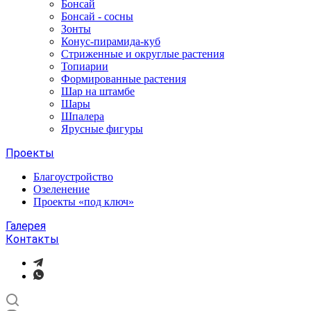
Бонсай
Бонсай - сосны
Зонты
Конус-пирамида-куб
Стриженные и округлые растения
Топиарии
Формированные растения
Шар на штамбе
Шары
Шпалера
Ярусные фигуры
Проекты
Благоустройство
Озеленение
Проекты «под ключ»
Галерея
Контакты