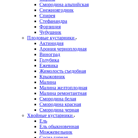
Смородина альпийская
Снежноягодник
Спирея
Стефанандра
Форзиция
Чубушник
Плодовые кустарники
Актинидия
Арония черноплодная
Виноград
Голубика
Ежевика
Жимолость съедобная
Крыжовник
Малина
Малина желтоплодная
Малина ремонтантная
Смородина белая
Смородина красная
Смородина черная
Хвойные кустарники
Ель
Ель обыкновенная
Можжевельник
Сосна горная