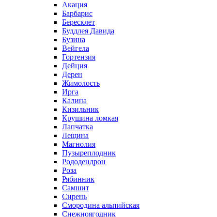
Акация
Барбарис
Бересклет
Буддлея Давида
Бузина
Вейгела
Гортензия
Дейция
Дерен
Жимолость
Ирга
Калина
Кизильник
Крушина ломкая
Лапчатка
Лещина
Магнолия
Пузыреплодник
Рододендрон
Роза
Рябинник
Самшит
Сирень
Смородина альпийская
Снежноягодник