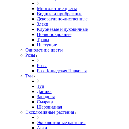
Многолетние цветы
Водные и прибрежные
Декоративно-лиственные
Злаки
Клубневые и луковичные
Почвопокровные
Травы
Цветущие
Однолетние цветы
Розы
Розы
Роза Канадская Парковая
Туи
Туи
Даника
Западная
Смарагд
Шаровидная
Эксклюзивные растения
Эксклюзивные растения
Арка