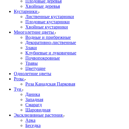
Плодовые деревья
Хвойные деревья
Кустарники
Лиственные кустарники
Плодовые кустарники
Хвойные кустарники
Многолетние цветы
Водные и прибрежные
Декоративно-лиственные
Злаки
Клубневые и луковичные
Почвопокровные
Травы
Цветущие
Однолетние цветы
Розы
Роза Канадская Парковая
Туи
Даника
Западная
Смарагд
Шаровидная
Эксклюзивные растения
Арка
Беседка