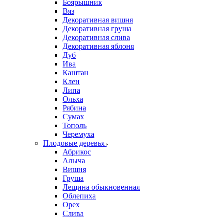
Боярышник
Вяз
Декоративная вишня
Декоративная груша
Декоративная слива
Декоративная яблоня
Дуб
Ива
Каштан
Клен
Липа
Ольха
Рябина
Сумах
Тополь
Черемуха
Плодовые деревья
Абрикос
Алыча
Вишня
Груша
Лещина обыкновенная
Облепиха
Орех
Слива