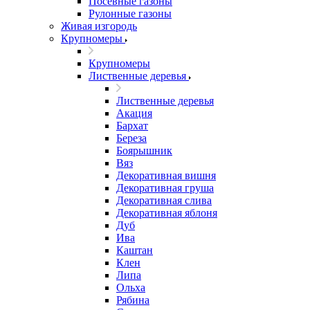
Посевные газоны
Рулонные газоны
Живая изгородь
Крупномеры
Крупномеры
Лиственные деревья
Лиственные деревья
Акация
Бархат
Береза
Боярышник
Вяз
Декоративная вишня
Декоративная груша
Декоративная слива
Декоративная яблоня
Дуб
Ива
Каштан
Клен
Липа
Ольха
Рябина