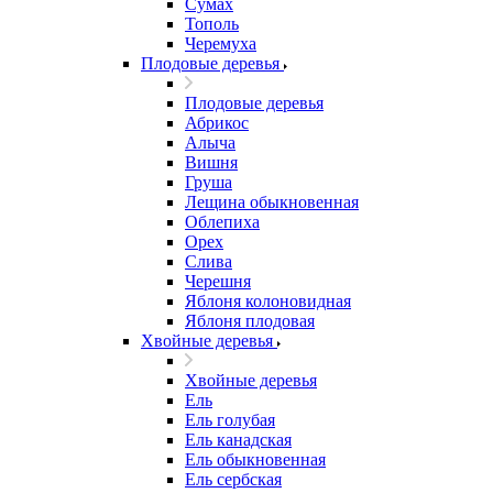
Сумах
Тополь
Черемуха
Плодовые деревья
Плодовые деревья
Абрикос
Алыча
Вишня
Груша
Лещина обыкновенная
Облепиха
Орех
Слива
Черешня
Яблоня колоновидная
Яблоня плодовая
Хвойные деревья
Хвойные деревья
Ель
Ель голубая
Ель канадская
Ель обыкновенная
Ель сербская