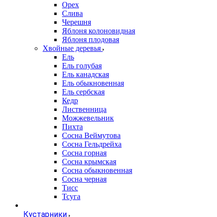
Орех
Слива
Черешня
Яблоня колоновидная
Яблоня плодовая
Хвойные деревья
Ель
Ель голубая
Ель канадская
Ель обыкновенная
Ель сербская
Кедр
Лиственница
Можжевельник
Пихта
Сосна Веймутова
Сосна Гельдрейха
Сосна горная
Сосна крымская
Сосна обыкновенная
Сосна черная
Тисс
Тсуга
Кустарники