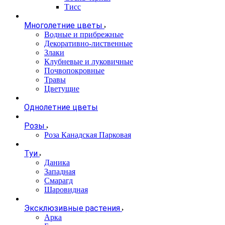
Тисс
Многолетние цветы
Водные и прибрежные
Декоративно-лиственные
Злаки
Клубневые и луковичные
Почвопокровные
Травы
Цветущие
Однолетние цветы
Розы
Роза Канадская Парковая
Туи
Даника
Западная
Смарагд
Шаровидная
Эксклюзивные растения
Арка