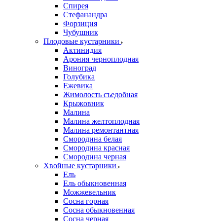
Спирея
Стефанандра
Форзиция
Чубушник
Плодовые кустарники
Актинидия
Арония черноплодная
Виноград
Голубика
Ежевика
Жимолость съедобная
Крыжовник
Малина
Малина желтоплодная
Малина ремонтантная
Смородина белая
Смородина красная
Смородина черная
Хвойные кустарники
Ель
Ель обыкновенная
Можжевельник
Сосна горная
Сосна обыкновенная
Сосна черная