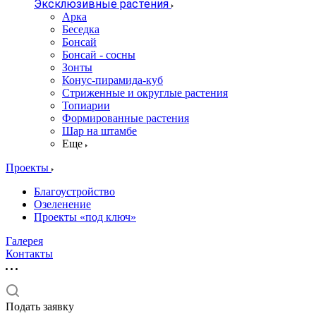
Эксклюзивные растения
Арка
Беседка
Бонсай
Бонсай - сосны
Зонты
Конус-пирамида-куб
Стриженные и округлые растения
Топиарии
Формированные растения
Шар на штамбе
Еще
Проекты
Благоустройство
Озеленение
Проекты «под ключ»
Галерея
Контакты
Подать заявку