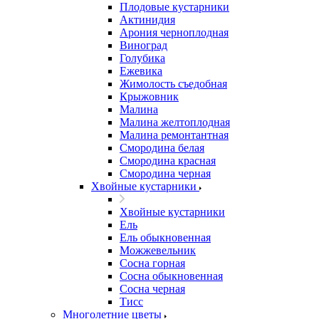
Плодовые кустарники
Актинидия
Арония черноплодная
Виноград
Голубика
Ежевика
Жимолость съедобная
Крыжовник
Малина
Малина желтоплодная
Малина ремонтантная
Смородина белая
Смородина красная
Смородина черная
Хвойные кустарники
Хвойные кустарники
Ель
Ель обыкновенная
Можжевельник
Сосна горная
Сосна обыкновенная
Сосна черная
Тисс
Многолетние цветы