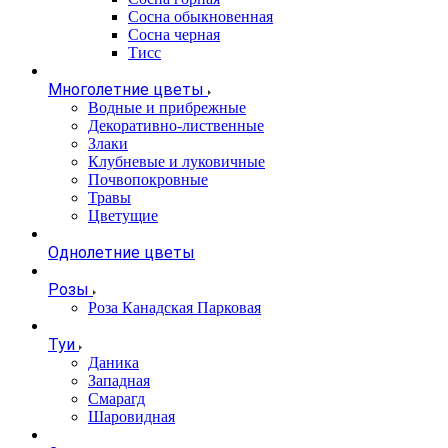
Сосна обыкновенная
Сосна черная
Тисс
Многолетние цветы
Водные и прибрежные
Декоративно-лиственные
Злаки
Клубневые и луковичные
Почвопокровные
Травы
Цветущие
Однолетние цветы
Розы
Роза Канадская Парковая
Туи
Даника
Западная
Смарагд
Шаровидная