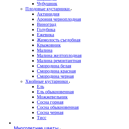
Чубушник
Плодовые кустарники
Актинидия
Арония черноплодная
Виноград
Голубика
Ежевика
Жимолость съедобная
Крыжовник
Малина
Малина желтоплодная
Малина ремонтантная
Смородина белая
Смородина красная
Смородина черная
Хвойные кустарники
Ель
Ель обыкновенная
Можжевельник
Сосна горная
Сосна обыкновенная
Сосна черная
Тисс
Многолетние цветы