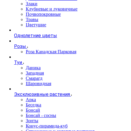
Злаки
Клубневые и луковичные
Почвопокровные
Травы
Цветущие
Однолетние цветы
Розы
Роза Канадская Парковая
Туи
Даника
Западная
Смарагд
Шаровидная
Эксклюзивные растения
Арка
Беседка
Бонсай
Бонсай - сосны
Зонты
Конус-пирамида-куб