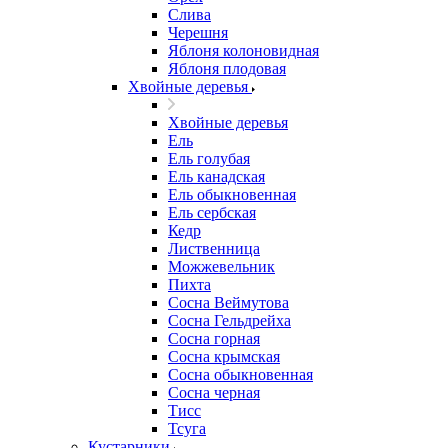
Слива
Черешня
Яблоня колоновидная
Яблоня плодовая
Хвойные деревья
Хвойные деревья
Ель
Ель голубая
Ель канадская
Ель обыкновенная
Ель сербская
Кедр
Лиственница
Можжевельник
Пихта
Сосна Веймутова
Сосна Гельдрейха
Сосна горная
Сосна крымская
Сосна обыкновенная
Сосна черная
Тисс
Тсуга
Кустарники