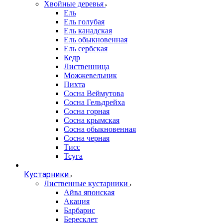
Хвойные деревья
Ель
Ель голубая
Ель канадская
Ель обыкновенная
Ель сербская
Кедр
Лиственница
Можжевельник
Пихта
Сосна Веймутова
Сосна Гельдрейха
Сосна горная
Сосна крымская
Сосна обыкновенная
Сосна черная
Тисс
Тсуга
Кустарники
Лиственные кустарники
Айва японская
Акация
Барбарис
Бересклет