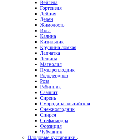
Вейгела
Гортензия
Дейция
Дерен
Жимолость
Ирга
Калина
Кизильник
Крушина ломкая
Лапчатка
Лещина
Магнолия
Пузыреплодник
Рододендрон
Роза
Рябинник
Самшит
Сирень
Смородина альпийская
Снежноягодник
Спирея
Стефанандра
Форзиция
Чубушник
Плодовые кустарники