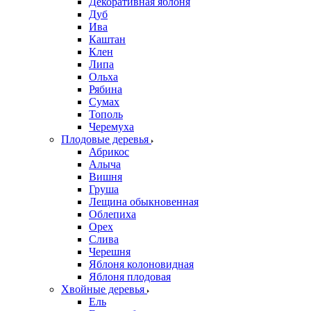
Декоративная яблоня
Дуб
Ива
Каштан
Клен
Липа
Ольха
Рябина
Сумах
Тополь
Черемуха
Плодовые деревья
Абрикос
Алыча
Вишня
Груша
Лещина обыкновенная
Облепиха
Орех
Слива
Черешня
Яблоня колоновидная
Яблоня плодовая
Хвойные деревья
Ель