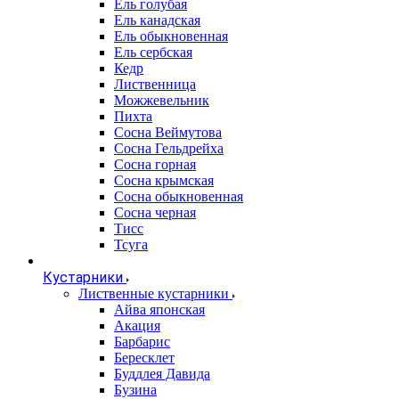
Ель голубая
Ель канадская
Ель обыкновенная
Ель сербская
Кедр
Лиственница
Можжевельник
Пихта
Сосна Веймутова
Сосна Гельдрейха
Сосна горная
Сосна крымская
Сосна обыкновенная
Сосна черная
Тисс
Тсуга
Кустарники
Лиственные кустарники
Айва японская
Акация
Барбарис
Бересклет
Буддлея Давида
Бузина