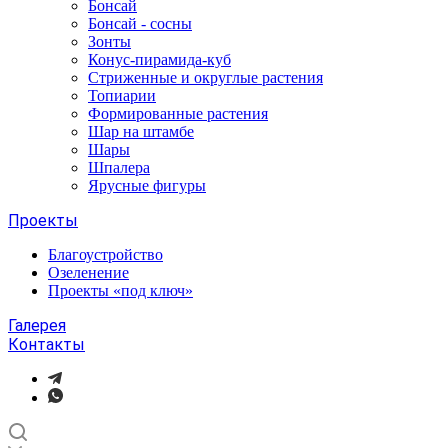
Бонсай
Бонсай - сосны
Зонты
Конус-пирамида-куб
Стриженные и округлые растения
Топиарии
Формированные растения
Шар на штамбе
Шары
Шпалера
Ярусные фигуры
Проекты
Благоустройство
Озеленение
Проекты «под ключ»
Галерея
Контакты