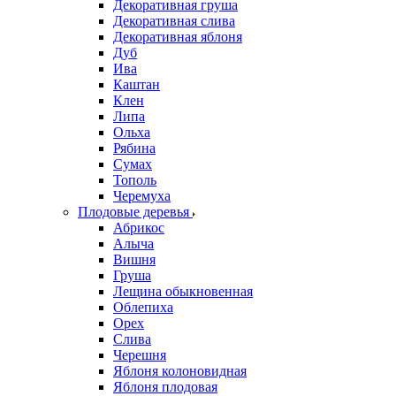
Декоративная груша
Декоративная слива
Декоративная яблоня
Дуб
Ива
Каштан
Клен
Липа
Ольха
Рябина
Сумах
Тополь
Черемуха
Плодовые деревья
Абрикос
Алыча
Вишня
Груша
Лещина обыкновенная
Облепиха
Орех
Слива
Черешня
Яблоня колоновидная
Яблоня плодовая