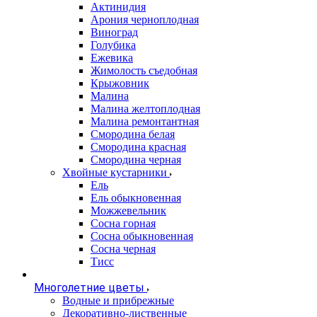
Актинидия
Арония черноплодная
Виноград
Голубика
Ежевика
Жимолость съедобная
Крыжовник
Малина
Малина желтоплодная
Малина ремонтантная
Смородина белая
Смородина красная
Смородина черная
Хвойные кустарники
Ель
Ель обыкновенная
Можжевельник
Сосна горная
Сосна обыкновенная
Сосна черная
Тисс
Многолетние цветы
Водные и прибрежные
Декоративно-лиственные