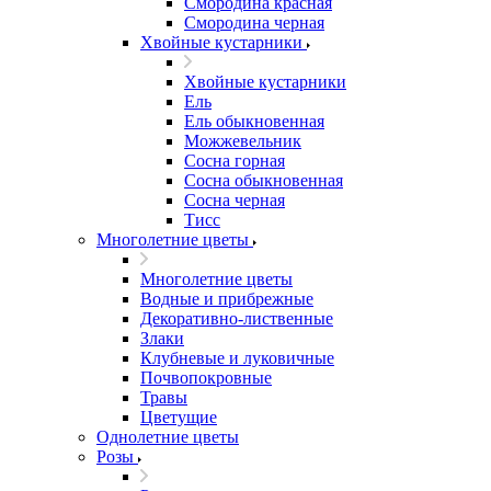
Смородина красная
Смородина черная
Хвойные кустарники
Хвойные кустарники
Ель
Ель обыкновенная
Можжевельник
Сосна горная
Сосна обыкновенная
Сосна черная
Тисс
Многолетние цветы
Многолетние цветы
Водные и прибрежные
Декоративно-лиственные
Злаки
Клубневые и луковичные
Почвопокровные
Травы
Цветущие
Однолетние цветы
Розы