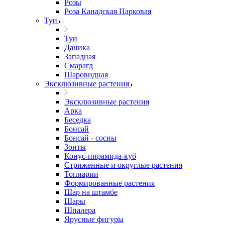
Розы
Роза Канадская Парковая
Туи
Туи
Даника
Западная
Смарагд
Шаровидная
Эксклюзивные растения
Эксклюзивные растения
Арка
Беседка
Бонсай
Бонсай - сосны
Зонты
Конус-пирамида-куб
Стриженные и округлые растения
Топиарии
Формированные растения
Шар на штамбе
Шары
Шпалера
Ярусные фигуры