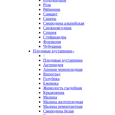
Рододендрон
Роза
Рябинник
Самшит
Сирень
Смородина альпийская
Снежноягодник
Спирея
Стефанандра
Форзиция
Чубушник
Плодовые кустарники
Плодовые кустарники
Актинидия
Арония черноплодная
Виноград
Голубика
Ежевика
Жимолость съедобная
Крыжовник
Малина
Малина желтоплодная
Малина ремонтантная
Смородина белая