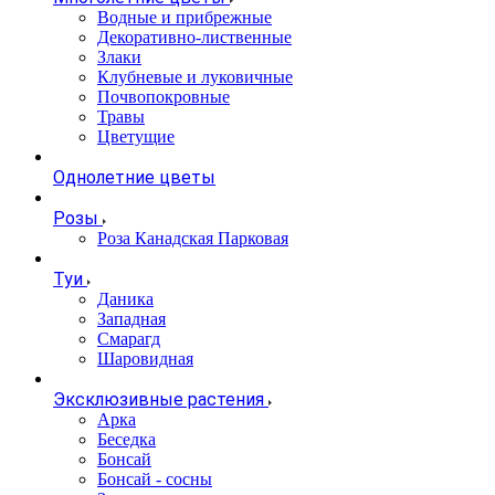
Водные и прибрежные
Декоративно-лиственные
Злаки
Клубневые и луковичные
Почвопокровные
Травы
Цветущие
Однолетние цветы
Розы
Роза Канадская Парковая
Туи
Даника
Западная
Смарагд
Шаровидная
Эксклюзивные растения
Арка
Беседка
Бонсай
Бонсай - сосны