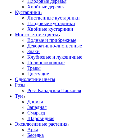
Плодовые деревья
Хвойные деревья
Кустарники
Лиственные кустарники
Плодовые кустарники
Хвойные кустарники
Многолетние цветы
Водные и прибрежные
Декоративно-лиственные
Злаки
Клубневые и луковичные
Почвопокровные
Травы
Цветущие
Однолетние цветы
Розы
Роза Канадская Парковая
Туи
Даника
Западная
Смарагд
Шаровидная
Эксклюзивные растения
Арка
Беседка