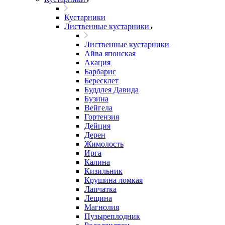
Кустарники
Лиственные кустарники
Лиственные кустарники
Айва японская
Акация
Барбарис
Бересклет
Буддлея Давида
Бузина
Вейгела
Гортензия
Дейция
Дерен
Жимолость
Ирга
Калина
Кизильник
Крушина ломкая
Лапчатка
Лещина
Магнолия
Пузыреплодник