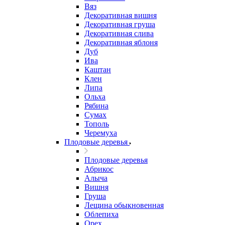
Вяз
Декоративная вишня
Декоративная груша
Декоративная слива
Декоративная яблоня
Дуб
Ива
Каштан
Клен
Липа
Ольха
Рябина
Сумах
Тополь
Черемуха
Плодовые деревья
Плодовые деревья
Абрикос
Алыча
Вишня
Груша
Лещина обыкновенная
Облепиха
Орех