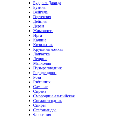
Буддлея Давида
Бузина
Вейгела
Гортензия
Дейция
Дерен
Жимолость
Ирга
Калина
Кизильник
Крушина ломкая
Лапчатка
Лещина
Магнолия
Пузыреплодник
Рододендрон
Роза
Рябинник
Самшит
Сирень
Смородина альпийская
Снежноягодник
Спирея
Стефанандра
Форзиция