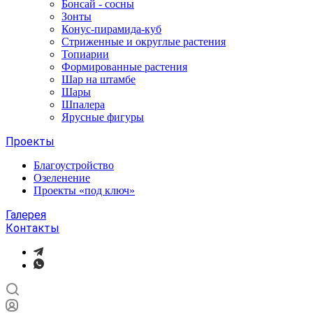
Бонсай - сосны
Зонты
Конус-пирамида-куб
Стриженные и округлые растения
Топиарии
Формированные растения
Шар на штамбе
Шары
Шпалера
Ярусные фигуры
Проекты
Благоустройство
Озеленение
Проекты «под ключ»
Галерея
Контакты