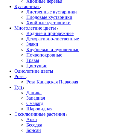
Хвойные деревья
Кустарники
Лиственные кустарники
Плодовые кустарники
Хвойные кустарники
Многолетние цветы
Водные и прибрежные
Декоративно-лиственные
Злаки
Клубневые и луковичные
Почвопокровные
Травы
Цветущие
Однолетние цветы
Розы
Роза Канадская Парковая
Туи
Даника
Западная
Смарагд
Шаровидная
Эксклюзивные растения
Арка
Беседка
Бонсай