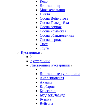
Кедр
Лиственница
Можжевельник
Пихта
Сосна Веймутова
Сосна Гельдрейха
Сосна горная
Сосна крымская
Сосна обыкновенная
Сосна черная
Тисс
Тсуга
Кустарники
Кустарники
Лиственные кустарники
Лиственные кустарники
Айва японская
Акация
Барбарис
Бересклет
Буддлея Давида
Бузина
Вейгела