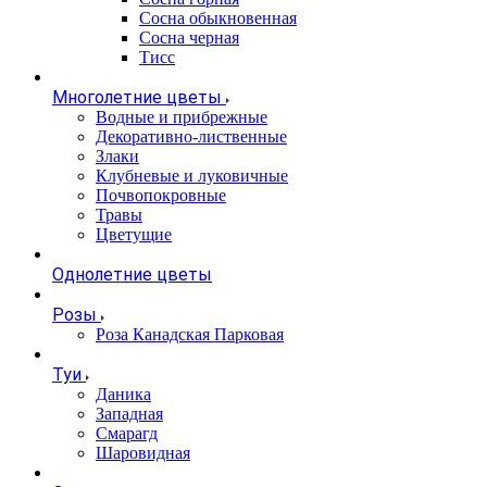
Сосна обыкновенная
Сосна черная
Тисс
Многолетние цветы
Водные и прибрежные
Декоративно-лиственные
Злаки
Клубневые и луковичные
Почвопокровные
Травы
Цветущие
Однолетние цветы
Розы
Роза Канадская Парковая
Туи
Даника
Западная
Смарагд
Шаровидная