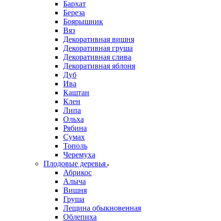
Бархат
Береза
Боярышник
Вяз
Декоративная вишня
Декоративная груша
Декоративная слива
Декоративная яблоня
Дуб
Ива
Каштан
Клен
Липа
Ольха
Рябина
Сумах
Тополь
Черемуха
Плодовые деревья
Абрикос
Алыча
Вишня
Груша
Лещина обыкновенная
Облепиха