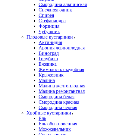
Смородина альпийская
Снежноягодник
Спирея
Стефанандра
Форзиция
Чубушник
Плодовые кустарники
Актинидия
Арония черноплодная
Виноград
Голубика
Ежевика
Жимолость съедобная
Крыжовник
Малина
Малина желтоплодная
Малина ремонтантная
Смородина белая
Смородина красная
Смородина черная
Хвойные кустарники
Ель
Ель обыкновенная
Можжевельник
Сосна горная