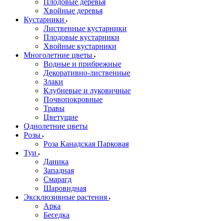
Плодовые деревья
Хвойные деревья
Кустарники
Лиственные кустарники
Плодовые кустарники
Хвойные кустарники
Многолетние цветы
Водные и прибрежные
Декоративно-лиственные
Злаки
Клубневые и луковичные
Почвопокровные
Травы
Цветущие
Однолетние цветы
Розы
Роза Канадская Парковая
Туи
Даника
Западная
Смарагд
Шаровидная
Эксклюзивные растения
Арка
Беседка