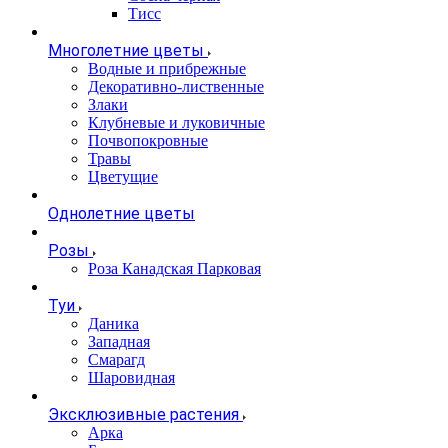
Тисс
Многолетние цветы
Водные и прибрежные
Декоративно-лиственные
Злаки
Клубневые и луковичные
Почвопокровные
Травы
Цветущие
Однолетние цветы
Розы
Роза Канадская Парковая
Туи
Даника
Западная
Смарагд
Шаровидная
Эксклюзивные растения
Арка