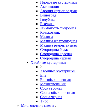
Плодовые кустарники
Актинидия
Арония черноплодная
Виноград
Голубика
Ежевика
Жимолость съедобная
Крыжовник
Малина
Малина желтоплодная
Малина ремонтантная
Смородина белая
Смородина красная
Смородина черная
Хвойные кустарники
Хвойные кустарники
Ель
Ель обыкновенная
Можжевельник
Сосна горная
Сосна обыкновенная
Сосна черная
Тисс
Многолетние цветы