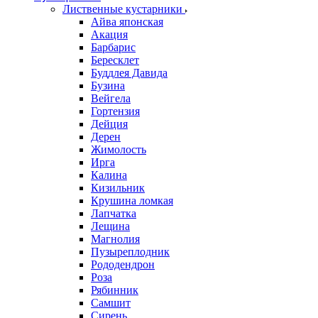
Лиственные кустарники
Айва японская
Акация
Барбарис
Бересклет
Буддлея Давида
Бузина
Вейгела
Гортензия
Дейция
Дерен
Жимолость
Ирга
Калина
Кизильник
Крушина ломкая
Лапчатка
Лещина
Магнолия
Пузыреплодник
Рододендрон
Роза
Рябинник
Самшит
Сирень