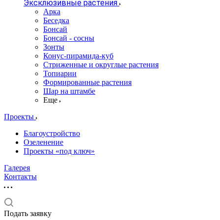
Эксклюзивные растения
Арка
Беседка
Бонсай
Бонсай - сосны
Зонты
Конус-пирамида-куб
Стриженные и округлые растения
Топиарии
Формированные растения
Шар на штамбе
Еще
Проекты
Благоустройство
Озеленение
Проекты «под ключ»
Галерея
Контакты
Подать заявку