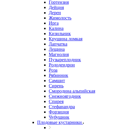
Гортензия
Дейция
Дерен
Жимолость
Ирга
Калина
Кизильник
Крушина ломкая
Лапчатка
Лещина
Магнолия
Пузыреплодник
Рододендрон
Роза
Рябинник
Самшит
Сирень
Смородина альпийская
Снежноягодник
Спирея
Стефанандра
Форзиция
Чубушник
Плодовые кустарники