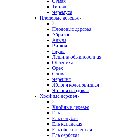
Сумах
Тополь
Черемуха
Плодовые деревья
Плодовые деревья
Абрикос
Алыча
Вишня
Груша
Лещина обыкновенная
Облепиха
Орех
Слива
Черешня
Яблоня колоновидная
Яблоня плодовая
Хвойные деревья
Хвойные деревья
Ель
Ель голубая
Ель канадская
Ель обыкновенная
Ель сербская