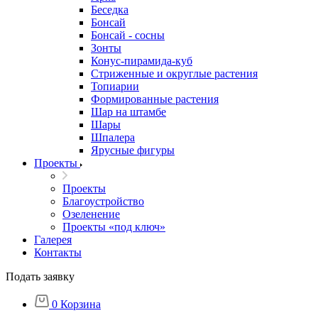
Беседка
Бонсай
Бонсай - сосны
Зонты
Конус-пирамида-куб
Стриженные и округлые растения
Топиарии
Формированные растения
Шар на штамбе
Шары
Шпалера
Ярусные фигуры
Проекты
Проекты
Благоустройство
Озеленение
Проекты «под ключ»
Галерея
Контакты
Подать заявку
0
Корзина