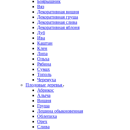
Боярышник
Вяз
Декоративная вишня
Декоративная груша
Декоративная слива
Декоративная яблоня
Дуб
Ива
Каштан
Клен
Липа
Ольха
Рябина
Сумах
Тополь
Черемуха
Плодовые деревья
Абрикос
Алыча
Вишня
Груша
Лещина обыкновенная
Облепиха
Орех
Слива