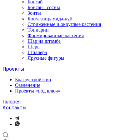
Бонсай
Бонсай - сосны
Зонты
Конус-пирамида-куб
Стриженные и округлые растения
Топиарии
Формированные растения
Шар на штамбе
Шары
Шпалера
Ярусные фигуры
Проекты
Благоустройство
Озеленение
Проекты «под ключ»
Галерея
Контакты