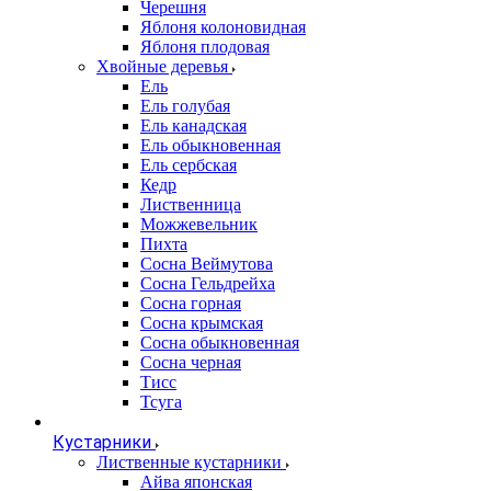
Черешня
Яблоня колоновидная
Яблоня плодовая
Хвойные деревья
Ель
Ель голубая
Ель канадская
Ель обыкновенная
Ель сербская
Кедр
Лиственница
Можжевельник
Пихта
Сосна Веймутова
Сосна Гельдрейха
Сосна горная
Сосна крымская
Сосна обыкновенная
Сосна черная
Тисс
Тсуга
Кустарники
Лиственные кустарники
Айва японская