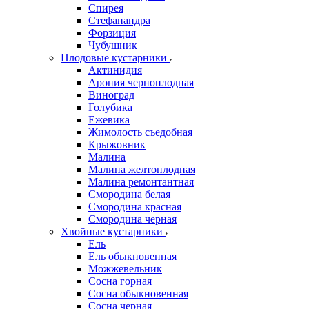
Спирея
Стефанандра
Форзиция
Чубушник
Плодовые кустарники
Актинидия
Арония черноплодная
Виноград
Голубика
Ежевика
Жимолость съедобная
Крыжовник
Малина
Малина желтоплодная
Малина ремонтантная
Смородина белая
Смородина красная
Смородина черная
Хвойные кустарники
Ель
Ель обыкновенная
Можжевельник
Сосна горная
Сосна обыкновенная
Сосна черная