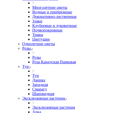
Многолетние цветы
Водные и прибрежные
Декоративно-лиственные
Злаки
Клубневые и луковичные
Почвопокровные
Травы
Цветущие
Однолетние цветы
Розы
Розы
Роза Канадская Парковая
Туи
Туи
Даника
Западная
Смарагд
Шаровидная
Эксклюзивные растения
Эксклюзивные растения
Арка