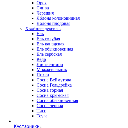
Орех
Слива
Черешня
Яблоня колоновидная
Яблоня плодовая
Хвойные деревья
Ель
Ель голубая
Ель канадская
Ель обыкновенная
Ель сербская
Кедр
Лиственница
Можжевельник
Пихта
Сосна Веймутова
Сосна Гельдрейха
Сосна горная
Сосна крымская
Сосна обыкновенная
Сосна черная
Тисс
Тсуга
Кустарники