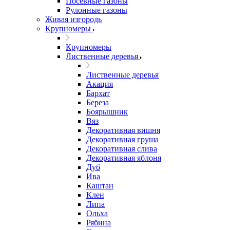
Посевные газоны
Рулонные газоны
Живая изгородь
Крупномеры
Крупномеры
Лиственные деревья
Лиственные деревья
Акация
Бархат
Береза
Боярышник
Вяз
Декоративная вишня
Декоративная груша
Декоративная слива
Декоративная яблоня
Дуб
Ива
Каштан
Клен
Липа
Ольха
Рябина