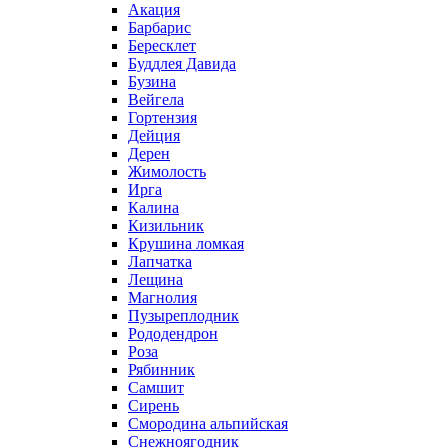
Акация
Барбарис
Бересклет
Буддлея Давида
Бузина
Вейгела
Гортензия
Дейция
Дерен
Жимолость
Ирга
Калина
Кизильник
Крушина ломкая
Лапчатка
Лещина
Магнолия
Пузыреплодник
Рододендрон
Роза
Рябинник
Самшит
Сирень
Смородина альпийская
Снежноягодник