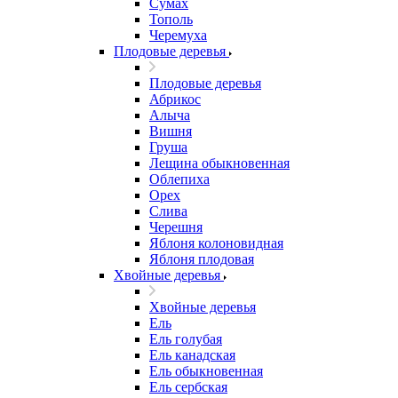
Сумах
Тополь
Черемуха
Плодовые деревья
Плодовые деревья
Абрикос
Алыча
Вишня
Груша
Лещина обыкновенная
Облепиха
Орех
Слива
Черешня
Яблоня колоновидная
Яблоня плодовая
Хвойные деревья
Хвойные деревья
Ель
Ель голубая
Ель канадская
Ель обыкновенная
Ель сербская