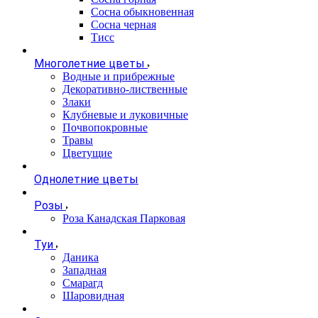
Сосна обыкновенная
Сосна черная
Тисс
Многолетние цветы
Водные и прибрежные
Декоративно-лиственные
Злаки
Клубневые и луковичные
Почвопокровные
Травы
Цветущие
Однолетние цветы
Розы
Роза Канадская Парковая
Туи
Даника
Западная
Смарагд
Шаровидная