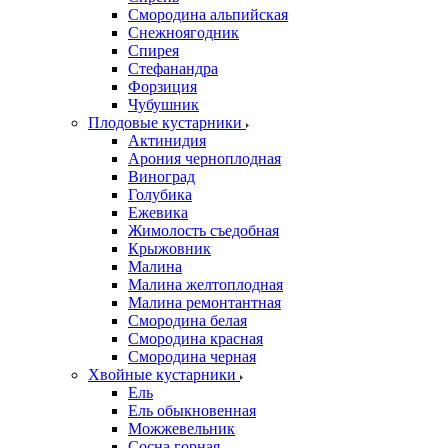
Смородина альпийская
Снежноягодник
Спирея
Стефанандра
Форзиция
Чубушник
Плодовые кустарники
Актинидия
Арония черноплодная
Виноград
Голубика
Ежевика
Жимолость съедобная
Крыжовник
Малина
Малина желтоплодная
Малина ремонтантная
Смородина белая
Смородина красная
Смородина черная
Хвойные кустарники
Ель
Ель обыкновенная
Можжевельник
Сосна горная