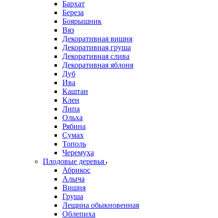
Бархат
Береза
Боярышник
Вяз
Декоративная вишня
Декоративная груша
Декоративная слива
Декоративная яблоня
Дуб
Ива
Каштан
Клен
Липа
Ольха
Рябина
Сумах
Тополь
Черемуха
Плодовые деревья
Абрикос
Алыча
Вишня
Груша
Лещина обыкновенная
Облепиха