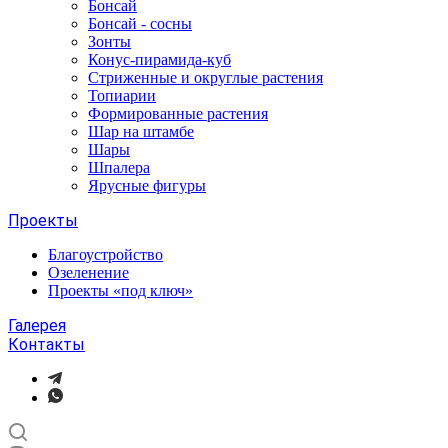
Бонсай
Бонсай - сосны
Зонты
Конус-пирамида-куб
Стриженные и округлые растения
Топиарии
Формированные растения
Шар на штамбе
Шары
Шпалера
Ярусные фигуры
Проекты
Благоустройство
Озеленение
Проекты «под ключ»
Галерея
Контакты