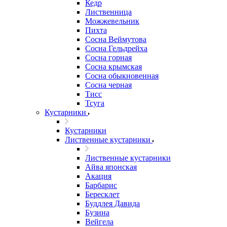
Кедр
Лиственница
Можжевельник
Пихта
Сосна Веймутова
Сосна Гельдрейха
Сосна горная
Сосна крымская
Сосна обыкновенная
Сосна черная
Тисс
Тсуга
Кустарники
Кустарники
Лиственные кустарники
Лиственные кустарники
Айва японская
Акация
Барбарис
Бересклет
Буддлея Давида
Бузина
Вейгела