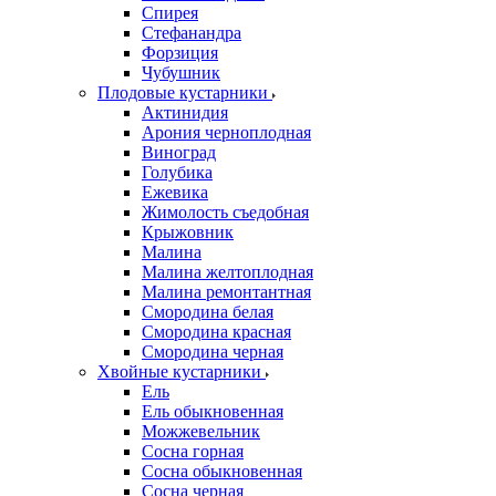
Спирея
Стефанандра
Форзиция
Чубушник
Плодовые кустарники
Актинидия
Арония черноплодная
Виноград
Голубика
Ежевика
Жимолость съедобная
Крыжовник
Малина
Малина желтоплодная
Малина ремонтантная
Смородина белая
Смородина красная
Смородина черная
Хвойные кустарники
Ель
Ель обыкновенная
Можжевельник
Сосна горная
Сосна обыкновенная
Сосна черная