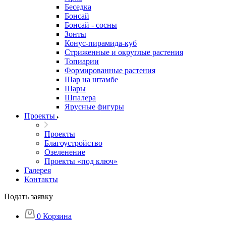
Беседка
Бонсай
Бонсай - сосны
Зонты
Конус-пирамида-куб
Стриженные и округлые растения
Топиарии
Формированные растения
Шар на штамбе
Шары
Шпалера
Ярусные фигуры
Проекты
Проекты
Благоустройство
Озеленение
Проекты «под ключ»
Галерея
Контакты
Подать заявку
0
Корзина