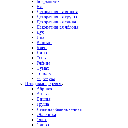
Боярышник
Вяз
Декоративная вишня
Декоративная груша
Декоративная слива
Декоративная яблоня
Дуб
Ива
Каштан
Клен
Липа
Ольха
Рябина
Сумах
Тополь
Черемуха
Плодовые деревья
Абрикос
Алыча
Вишня
Груша
Лещина обыкновенная
Облепиха
Орех
Слива