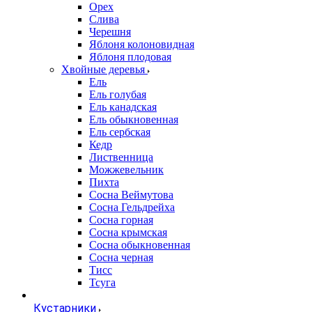
Орех
Слива
Черешня
Яблоня колоновидная
Яблоня плодовая
Хвойные деревья
Ель
Ель голубая
Ель канадская
Ель обыкновенная
Ель сербская
Кедр
Лиственница
Можжевельник
Пихта
Сосна Веймутова
Сосна Гельдрейха
Сосна горная
Сосна крымская
Сосна обыкновенная
Сосна черная
Тисс
Тсуга
Кустарники