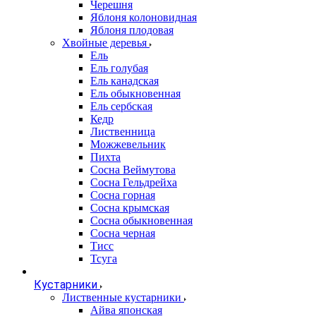
Черешня
Яблоня колоновидная
Яблоня плодовая
Хвойные деревья
Ель
Ель голубая
Ель канадская
Ель обыкновенная
Ель сербская
Кедр
Лиственница
Можжевельник
Пихта
Сосна Веймутова
Сосна Гельдрейха
Сосна горная
Сосна крымская
Сосна обыкновенная
Сосна черная
Тисс
Тсуга
Кустарники
Лиственные кустарники
Айва японская