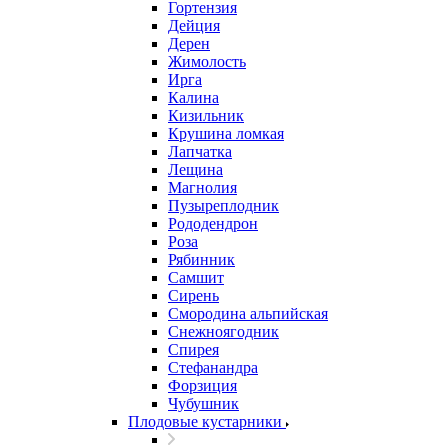
Гортензия
Дейция
Дерен
Жимолость
Ирга
Калина
Кизильник
Крушина ломкая
Лапчатка
Лещина
Магнолия
Пузыреплодник
Рододендрон
Роза
Рябинник
Самшит
Сирень
Смородина альпийская
Снежноягодник
Спирея
Стефанандра
Форзиция
Чубушник
Плодовые кустарники