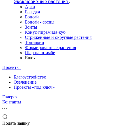
Эксклюзивные растения
Арка
Беседка
Бонсай
Бонсай - сосны
Зонты
Конус-пирамида-куб
Стриженные и округлые растения
Топиарии
Формированные растения
Шар на штамбе
Еще
Проекты
Благоустройство
Озеленение
Проекты «под ключ»
Галерея
Контакты
Подать заявку