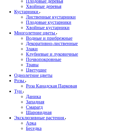
Плодовые деревья
Хвойные деревья
Кустарники
Лиственные кустарники
Плодовые кустарники
Хвойные кустарники
Многолетние цветы
Водные и прибрежные
Декоративно-лиственные
Злаки
Клубневые и луковичные
Почвопокровные
Травы
Цветущие
Однолетние цветы
Розы
Роза Канадская Парковая
Туи
Даника
Западная
Смарагд
Шаровидная
Эксклюзивные растения
Арка
Беседка