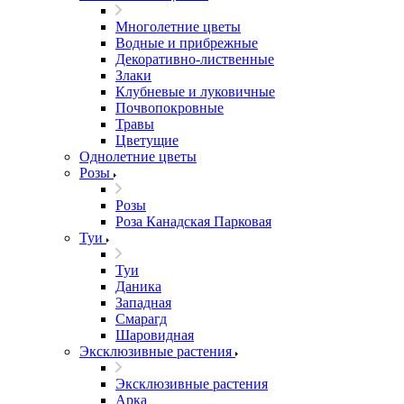
Многолетние цветы
Водные и прибрежные
Декоративно-лиственные
Злаки
Клубневые и луковичные
Почвопокровные
Травы
Цветущие
Однолетние цветы
Розы
Розы
Роза Канадская Парковая
Туи
Туи
Даника
Западная
Смарагд
Шаровидная
Эксклюзивные растения
Эксклюзивные растения
Арка