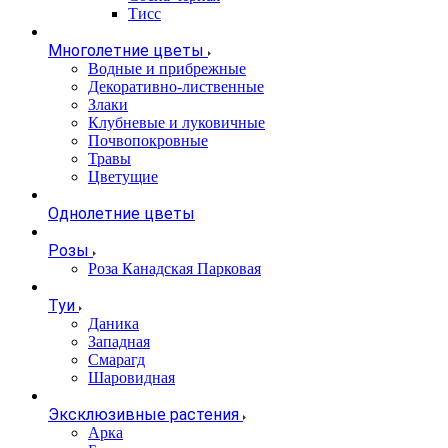
Тисс
Многолетние цветы
Водные и прибрежные
Декоративно-лиственные
Злаки
Клубневые и луковичные
Почвопокровные
Травы
Цветущие
Однолетние цветы
Розы
Роза Канадская Парковая
Туи
Даника
Западная
Смарагд
Шаровидная
Эксклюзивные растения
Арка