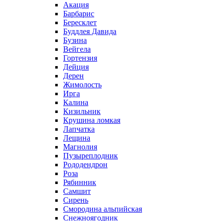
Акация
Барбарис
Бересклет
Буддлея Давида
Бузина
Вейгела
Гортензия
Дейция
Дерен
Жимолость
Ирга
Калина
Кизильник
Крушина ломкая
Лапчатка
Лещина
Магнолия
Пузыреплодник
Рододендрон
Роза
Рябинник
Самшит
Сирень
Смородина альпийская
Снежноягодник