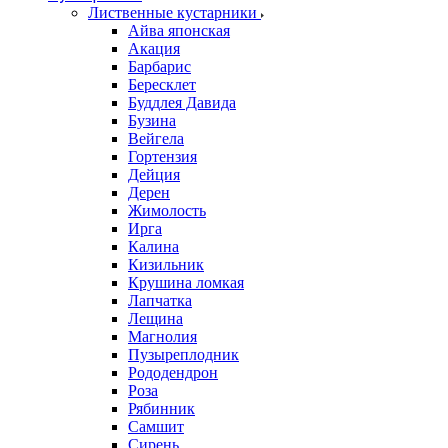
Лиственные кустарники
Айва японская
Акация
Барбарис
Бересклет
Буддлея Давида
Бузина
Вейгела
Гортензия
Дейция
Дерен
Жимолость
Ирга
Калина
Кизильник
Крушина ломкая
Лапчатка
Лещина
Магнолия
Пузыреплодник
Рододендрон
Роза
Рябинник
Самшит
Сирень