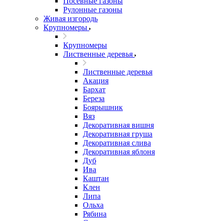
Посевные газоны
Рулонные газоны
Живая изгородь
Крупномеры
Крупномеры
Лиственные деревья
Лиственные деревья
Акация
Бархат
Береза
Боярышник
Вяз
Декоративная вишня
Декоративная груша
Декоративная слива
Декоративная яблоня
Дуб
Ива
Каштан
Клен
Липа
Ольха
Рябина