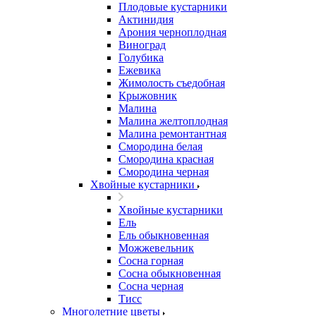
Плодовые кустарники
Актинидия
Арония черноплодная
Виноград
Голубика
Ежевика
Жимолость съедобная
Крыжовник
Малина
Малина желтоплодная
Малина ремонтантная
Смородина белая
Смородина красная
Смородина черная
Хвойные кустарники
Хвойные кустарники
Ель
Ель обыкновенная
Можжевельник
Сосна горная
Сосна обыкновенная
Сосна черная
Тисс
Многолетние цветы