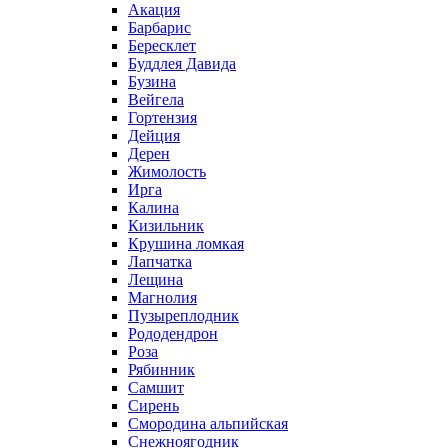
Акация
Барбарис
Бересклет
Буддлея Давида
Бузина
Вейгела
Гортензия
Дейция
Дерен
Жимолость
Ирга
Калина
Кизильник
Крушина ломкая
Лапчатка
Лещина
Магнолия
Пузыреплодник
Рододендрон
Роза
Рябинник
Самшит
Сирень
Смородина альпийская
Снежноягодник