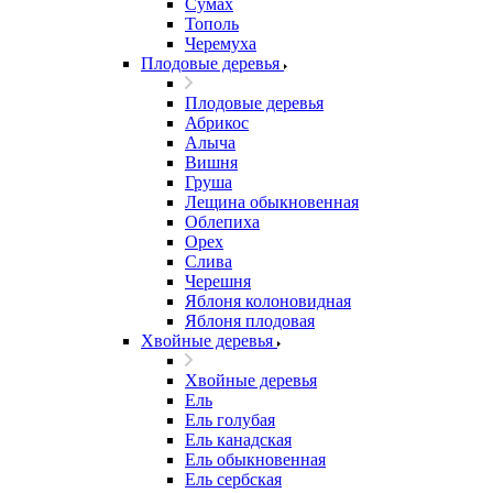
Сумах
Тополь
Черемуха
Плодовые деревья
Плодовые деревья
Абрикос
Алыча
Вишня
Груша
Лещина обыкновенная
Облепиха
Орех
Слива
Черешня
Яблоня колоновидная
Яблоня плодовая
Хвойные деревья
Хвойные деревья
Ель
Ель голубая
Ель канадская
Ель обыкновенная
Ель сербская