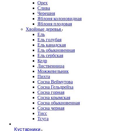
Орех
Слива
Черешня
Яблоня колоновидная
Яблоня плодовая
Хвойные деревья
Ель
Ель голубая
Ель канадская
Ель обыкновенная
Ель сербская
Кедр
Лиственница
Можжевельник
Пихта
Сосна Веймутова
Сосна Гельдрейха
Сосна горная
Сосна крымская
Сосна обыкновенная
Сосна черная
Тисс
Тсуга
Кустарники