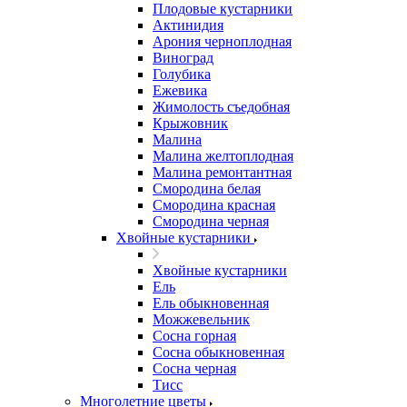
Плодовые кустарники
Актинидия
Арония черноплодная
Виноград
Голубика
Ежевика
Жимолость съедобная
Крыжовник
Малина
Малина желтоплодная
Малина ремонтантная
Смородина белая
Смородина красная
Смородина черная
Хвойные кустарники
Хвойные кустарники
Ель
Ель обыкновенная
Можжевельник
Сосна горная
Сосна обыкновенная
Сосна черная
Тисс
Многолетние цветы