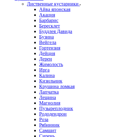
Лиственные кустарники
Айва японская
Акация
Барбарис
Бересклет
Буддлея Давида
Бузина
Вейгела
Гортензия
Дейция
Дерен
Жимолость
Ирга
Калина
Кизильник
Крушина ломкая
Лапчатка
Лещина
Магнолия
Пузыреплодник
Рододендрон
Роза
Рябинник
Самшит
Сирень