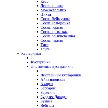
Кедр
Лиственница
Можжевельник
Пихта
Сосна Веймутова
Сосна Гельдрейха
Сосна горная
Сосна крымская
Сосна обыкновенная
Сосна черная
Тисс
Тсуга
Кустарники
Кустарники
Лиственные кустарники
Лиственные кустарники
Айва японская
Акация
Барбарис
Бересклет
Буддлея Давида
Бузина
Вейгела