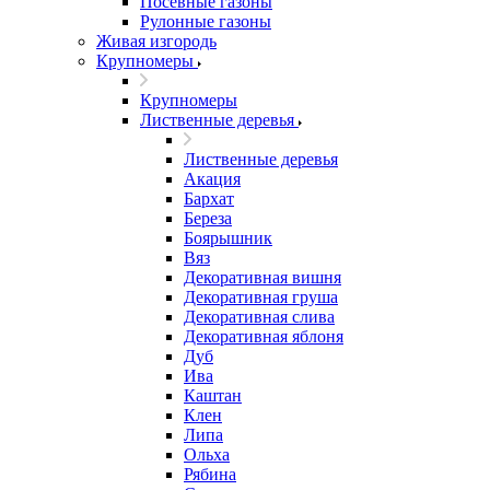
Посевные газоны
Рулонные газоны
Живая изгородь
Крупномеры
Крупномеры
Лиственные деревья
Лиственные деревья
Акация
Бархат
Береза
Боярышник
Вяз
Декоративная вишня
Декоративная груша
Декоративная слива
Декоративная яблоня
Дуб
Ива
Каштан
Клен
Липа
Ольха
Рябина