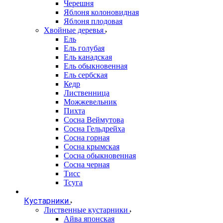
Черешня
Яблоня колоновидная
Яблоня плодовая
Хвойные деревья
Ель
Ель голубая
Ель канадская
Ель обыкновенная
Ель сербская
Кедр
Лиственница
Можжевельник
Пихта
Сосна Веймутова
Сосна Гельдрейха
Сосна горная
Сосна крымская
Сосна обыкновенная
Сосна черная
Тисс
Тсуга
Кустарники
Лиственные кустарники
Айва японская