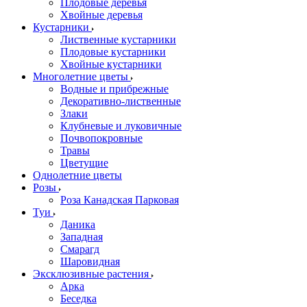
Плодовые деревья
Хвойные деревья
Кустарники
Лиственные кустарники
Плодовые кустарники
Хвойные кустарники
Многолетние цветы
Водные и прибрежные
Декоративно-лиственные
Злаки
Клубневые и луковичные
Почвопокровные
Травы
Цветущие
Однолетние цветы
Розы
Роза Канадская Парковая
Туи
Даника
Западная
Смарагд
Шаровидная
Эксклюзивные растения
Арка
Беседка