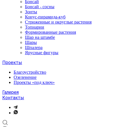
Бонсай
Бонсай - сосны
Зонты
Конус-пирамида-куб
Стриженные и округлые растения
Топиарии
Формированные растения
Шар на штамбе
Шары
Шпалера
Ярусные фигуры
Проекты
Благоустройство
Озеленение
Проекты «под ключ»
Галерея
Контакты