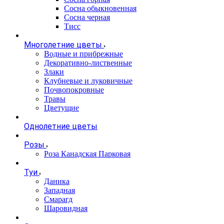
Сосна обыкновенная
Сосна черная
Тисс
Многолетние цветы
Водные и прибрежные
Декоративно-лиственные
Злаки
Клубневые и луковичные
Почвопокровные
Травы
Цветущие
Однолетние цветы
Розы
Роза Канадская Парковая
Туи
Даника
Западная
Смарагд
Шаровидная