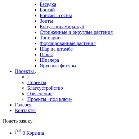
Беседка
Бонсай
Бонсай - сосны
Зонты
Конус-пирамида-куб
Стриженные и округлые растения
Топиарии
Формированные растения
Шар на штамбе
Шары
Шпалера
Ярусные фигуры
Проекты
Проекты
Благоустройство
Озеленение
Проекты «под ключ»
Галерея
Контакты
Подать заявку
0
Корзина