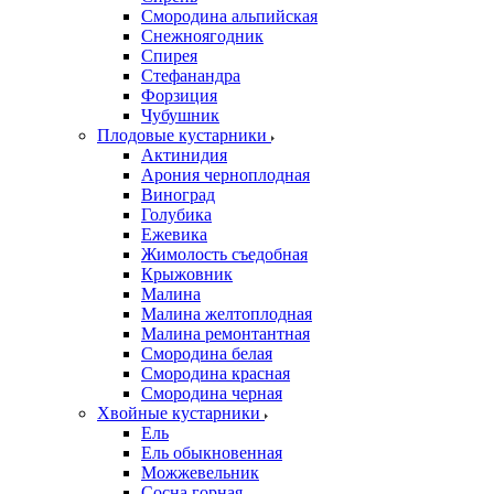
Смородина альпийская
Снежноягодник
Спирея
Стефанандра
Форзиция
Чубушник
Плодовые кустарники
Актинидия
Арония черноплодная
Виноград
Голубика
Ежевика
Жимолость съедобная
Крыжовник
Малина
Малина желтоплодная
Малина ремонтантная
Смородина белая
Смородина красная
Смородина черная
Хвойные кустарники
Ель
Ель обыкновенная
Можжевельник
Сосна горная