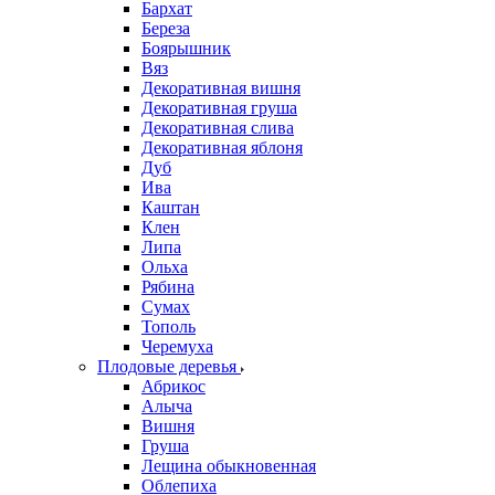
Бархат
Береза
Боярышник
Вяз
Декоративная вишня
Декоративная груша
Декоративная слива
Декоративная яблоня
Дуб
Ива
Каштан
Клен
Липа
Ольха
Рябина
Сумах
Тополь
Черемуха
Плодовые деревья
Абрикос
Алыча
Вишня
Груша
Лещина обыкновенная
Облепиха