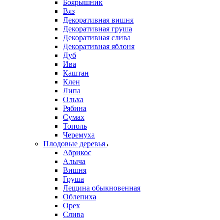
Боярышник
Вяз
Декоративная вишня
Декоративная груша
Декоративная слива
Декоративная яблоня
Дуб
Ива
Каштан
Клен
Липа
Ольха
Рябина
Сумах
Тополь
Черемуха
Плодовые деревья
Абрикос
Алыча
Вишня
Груша
Лещина обыкновенная
Облепиха
Орех
Слива