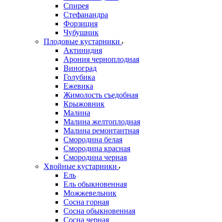
Спирея
Стефанандра
Форзиция
Чубушник
Плодовые кустарники
Актинидия
Арония черноплодная
Виноград
Голубика
Ежевика
Жимолость съедобная
Крыжовник
Малина
Малина желтоплодная
Малина ремонтантная
Смородина белая
Смородина красная
Смородина черная
Хвойные кустарники
Ель
Ель обыкновенная
Можжевельник
Сосна горная
Сосна обыкновенная
Сосна черная