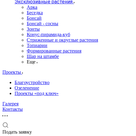
Эксклюзивные растения
Арка
Беседка
Бонсай
Бонсай - сосны
Зонты
Конус-пирамида-куб
Стриженные и округлые растения
Топиарии
Формированные растения
Шар на штамбе
Еще
Проекты
Благоустройство
Озеленение
Проекты «под ключ»
Галерея
Контакты
Подать заявку