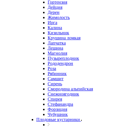
Гортензия
Дейция
Дерен
Жимолость
Ирга
Калина
Кизильник
Крушина ломкая
Лапчатка
Лещина
Магнолия
Пузыреплодник
Рододендрон
Роза
Рябинник
Самшит
Сирень
Смородина альпийская
Снежноягодник
Спирея
Стефанандра
Форзиция
Чубушник
Плодовые кустарники