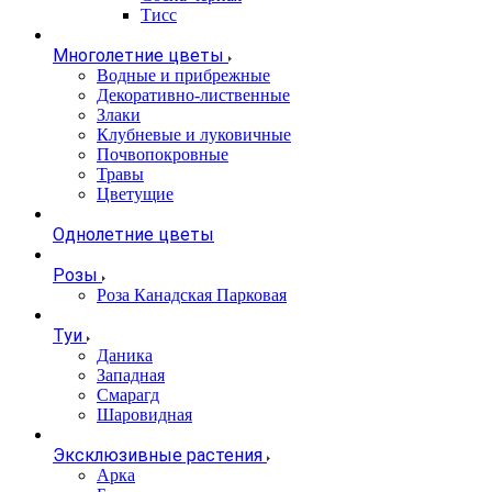
Тисс
Многолетние цветы
Водные и прибрежные
Декоративно-лиственные
Злаки
Клубневые и луковичные
Почвопокровные
Травы
Цветущие
Однолетние цветы
Розы
Роза Канадская Парковая
Туи
Даника
Западная
Смарагд
Шаровидная
Эксклюзивные растения
Арка