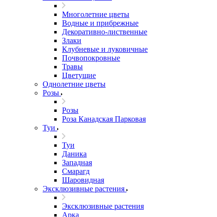
Многолетние цветы
Водные и прибрежные
Декоративно-лиственные
Злаки
Клубневые и луковичные
Почвопокровные
Травы
Цветущие
Однолетние цветы
Розы
Розы
Роза Канадская Парковая
Туи
Туи
Даника
Западная
Смарагд
Шаровидная
Эксклюзивные растения
Эксклюзивные растения
Арка