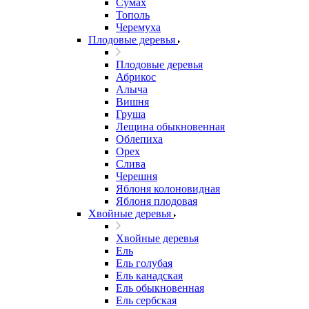
Сумах
Тополь
Черемуха
Плодовые деревья
Плодовые деревья
Абрикос
Алыча
Вишня
Груша
Лещина обыкновенная
Облепиха
Орех
Слива
Черешня
Яблоня колоновидная
Яблоня плодовая
Хвойные деревья
Хвойные деревья
Ель
Ель голубая
Ель канадская
Ель обыкновенная
Ель сербская