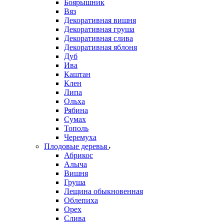
Боярышник
Вяз
Декоративная вишня
Декоративная груша
Декоративная слива
Декоративная яблоня
Дуб
Ива
Каштан
Клен
Липа
Ольха
Рябина
Сумах
Тополь
Черемуха
Плодовые деревья
Абрикос
Алыча
Вишня
Груша
Лещина обыкновенная
Облепиха
Орех
Слива