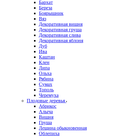
Бархат
Береза
Боярышник
Вяз
Декоративная вишня
Декоративная груша
Декоративная слива
Декоративная яблоня
Дуб
Ива
Каштан
Клен
Липа
Ольха
Рябина
Сумах
Тополь
Черемуха
Плодовые деревья
Абрикос
Алыча
Вишня
Груша
Лещина обыкновенная
Облепиха