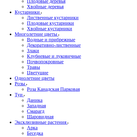
Плодовые деревья
Хвойные деревья
Кустарники
Лиственные кустарники
Плодовые кустарники
Хвойные кустарники
Многолетние цветы
Водные и прибрежные
Декоративно-лиственные
Злаки
Клубневые и луковичные
Почвопокровные
Травы
Цветущие
Однолетние цветы
Розы
Роза Канадская Парковая
Туи
Даника
Западная
Смарагд
Шаровидная
Эксклюзивные растения
Арка
Беседка