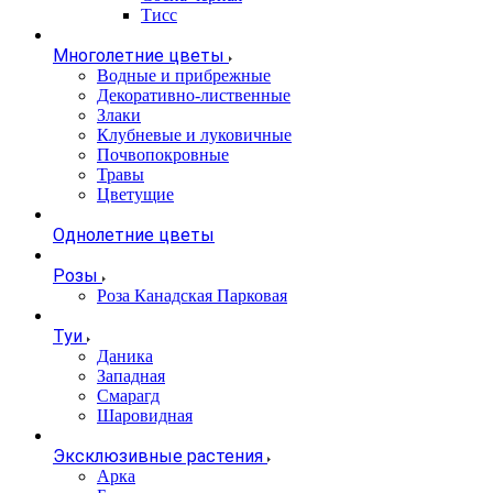
Тисс
Многолетние цветы
Водные и прибрежные
Декоративно-лиственные
Злаки
Клубневые и луковичные
Почвопокровные
Травы
Цветущие
Однолетние цветы
Розы
Роза Канадская Парковая
Туи
Даника
Западная
Смарагд
Шаровидная
Эксклюзивные растения
Арка