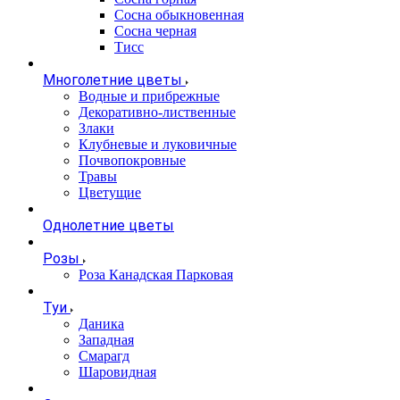
Сосна обыкновенная
Сосна черная
Тисс
Многолетние цветы
Водные и прибрежные
Декоративно-лиственные
Злаки
Клубневые и луковичные
Почвопокровные
Травы
Цветущие
Однолетние цветы
Розы
Роза Канадская Парковая
Туи
Даника
Западная
Смарагд
Шаровидная