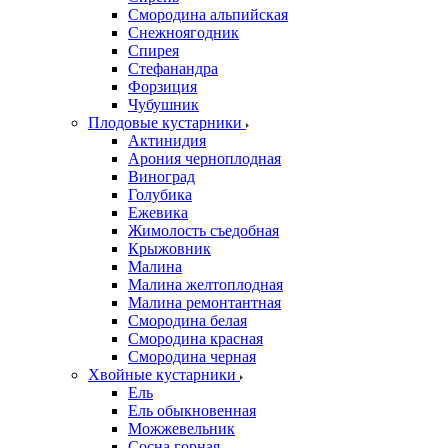
Смородина альпийская
Снежноягодник
Спирея
Стефанандра
Форзиция
Чубушник
Плодовые кустарники
Актинидия
Арония черноплодная
Виноград
Голубика
Ежевика
Жимолость съедобная
Крыжовник
Малина
Малина желтоплодная
Малина ремонтантная
Смородина белая
Смородина красная
Смородина черная
Хвойные кустарники
Ель
Ель обыкновенная
Можжевельник
Сосна горная