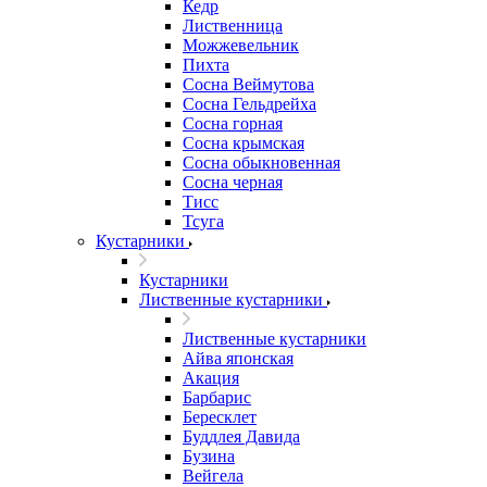
Кедр
Лиственница
Можжевельник
Пихта
Сосна Веймутова
Сосна Гельдрейха
Сосна горная
Сосна крымская
Сосна обыкновенная
Сосна черная
Тисс
Тсуга
Кустарники
Кустарники
Лиственные кустарники
Лиственные кустарники
Айва японская
Акация
Барбарис
Бересклет
Буддлея Давида
Бузина
Вейгела