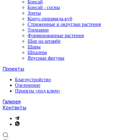
Бонсай
Бонсай - сосны
Зонты
Конус-пирамида-куб
Стриженные и округлые растения
Топиарии
Формированные растения
Шар на штамбе
Шары
Шпалера
Ярусные фигуры
Проекты
Благоустройство
Озеленение
Проекты «под ключ»
Галерея
Контакты