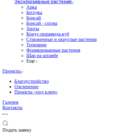
Эксклюзивные растения
Арка
Беседка
Бонсай
Бонсай - сосны
Зонты
Конус-пирамида-куб
Стриженные и округлые растения
Топиарии
Формированные растения
Шар на штамбе
Еще
Проекты
Благоустройство
Озеленение
Проекты «под ключ»
Галерея
Контакты
Подать заявку