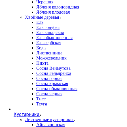
Черешня
Яблоня колоновидная
Яблоня плодовая
Хвойные деревья
Ель
Ель голубая
Ель канадская
Ель обыкновенная
Ель сербская
Кедр
Лиственница
Можжевельник
Пихта
Сосна Веймутова
Сосна Гельдрейха
Сосна горная
Сосна крымская
Сосна обыкновенная
Сосна черная
Тисс
Тсуга
Кустарники
Лиственные кустарники
Айва японская