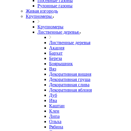
Посевные газоны
Рулонные газоны
Живая изгородь
Крупномеры
Крупномеры
Лиственные деревья
Лиственные деревья
Акация
Бархат
Береза
Боярышник
Вяз
Декоративная вишня
Декоративная груша
Декоративная слива
Декоративная яблоня
Дуб
Ива
Каштан
Клен
Липа
Ольха
Рябина