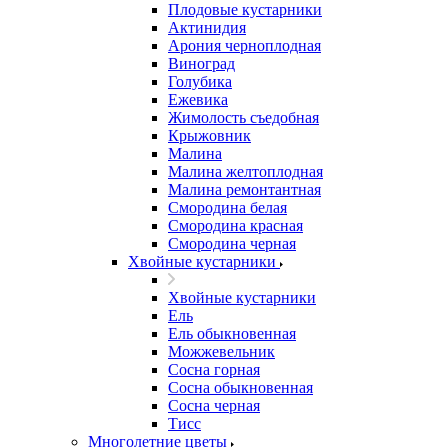
Плодовые кустарники
Актинидия
Арония черноплодная
Виноград
Голубика
Ежевика
Жимолость съедобная
Крыжовник
Малина
Малина желтоплодная
Малина ремонтантная
Смородина белая
Смородина красная
Смородина черная
Хвойные кустарники
Хвойные кустарники
Ель
Ель обыкновенная
Можжевельник
Сосна горная
Сосна обыкновенная
Сосна черная
Тисс
Многолетние цветы