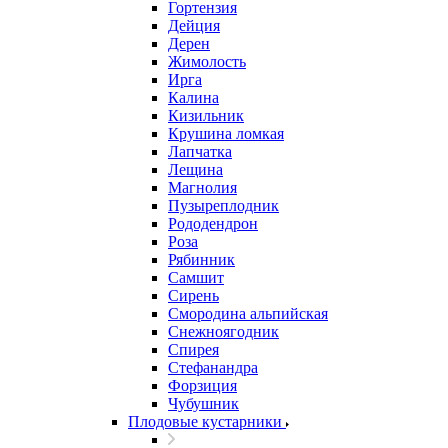
Гортензия
Дейция
Дерен
Жимолость
Ирга
Калина
Кизильник
Крушина ломкая
Лапчатка
Лещина
Магнолия
Пузыреплодник
Рододендрон
Роза
Рябинник
Самшит
Сирень
Смородина альпийская
Снежноягодник
Спирея
Стефанандра
Форзиция
Чубушник
Плодовые кустарники