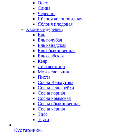
Орех
Слива
Черешня
Яблоня колоновидная
Яблоня плодовая
Хвойные деревья
Ель
Ель голубая
Ель канадская
Ель обыкновенная
Ель сербская
Кедр
Лиственница
Можжевельник
Пихта
Сосна Веймутова
Сосна Гельдрейха
Сосна горная
Сосна крымская
Сосна обыкновенная
Сосна черная
Тисс
Тсуга
Кустарники