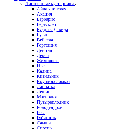
Лиственные кустарники
Айва японская
Акация
Барбарис
Бересклет
Буддлея Давида
Бузина
Вейгела
Гортензия
Дейция
Дерен
Жимолость
Ирга
Калина
Кизильник
Крушина ломкая
Лапчатка
Лещина
Магнолия
Пузыреплодник
Рододендрон
Роза
Рябинник
Самшит
Сирень