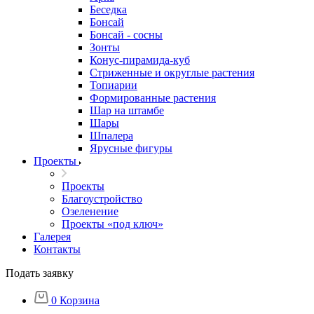
Беседка
Бонсай
Бонсай - сосны
Зонты
Конус-пирамида-куб
Стриженные и округлые растения
Топиарии
Формированные растения
Шар на штамбе
Шары
Шпалера
Ярусные фигуры
Проекты
Проекты
Благоустройство
Озеленение
Проекты «под ключ»
Галерея
Контакты
Подать заявку
0
Корзина