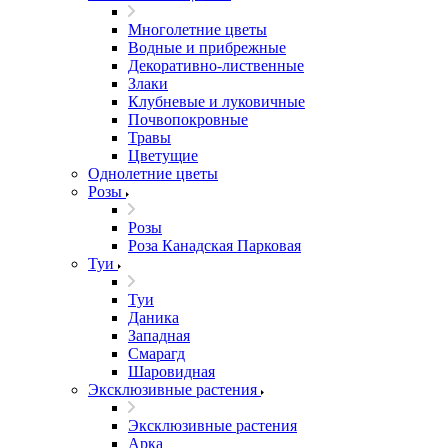
Многолетние цветы
Водные и прибрежные
Декоративно-лиственные
Злаки
Клубневые и луковичные
Почвопокровные
Травы
Цветущие
Однолетние цветы
Розы
Розы
Роза Канадская Парковая
Туи
Туи
Даника
Западная
Смарагд
Шаровидная
Эксклюзивные растения
Эксклюзивные растения
Арка