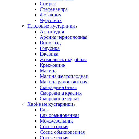
Спирея
Стефанандра
Форзиция
Чубушник
Плодовые кустарники
Актинидия
Арония черноплодная
Виноград
Голубика
Ежевика
Жимолость съедобная
Крыжовник
Малина
Малина желтоплодная
Малина ремонтантная
Смородина белая
Смородина красная
Смородина черная
Хвойные кустарники
Ель
Ель обыкновенная
Можжевельник
Сосна горная
Сосна обыкновенная
Сосна черная