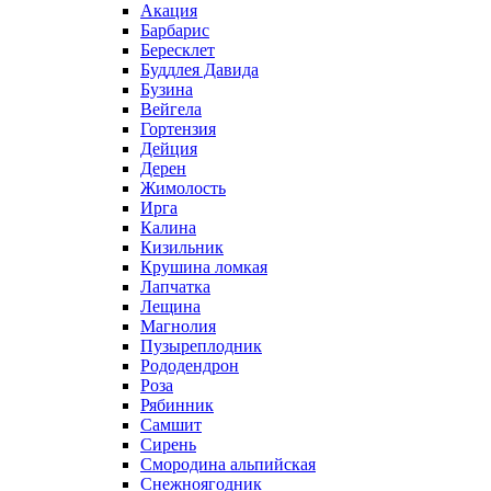
Акация
Барбарис
Бересклет
Буддлея Давида
Бузина
Вейгела
Гортензия
Дейция
Дерен
Жимолость
Ирга
Калина
Кизильник
Крушина ломкая
Лапчатка
Лещина
Магнолия
Пузыреплодник
Рододендрон
Роза
Рябинник
Самшит
Сирень
Смородина альпийская
Снежноягодник