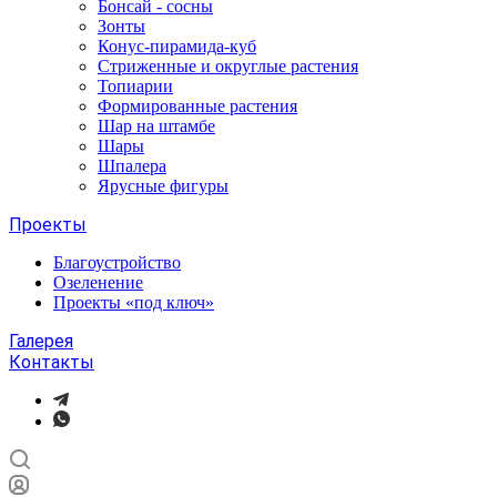
Бонсай - сосны
Зонты
Конус-пирамида-куб
Стриженные и округлые растения
Топиарии
Формированные растения
Шар на штамбе
Шары
Шпалера
Ярусные фигуры
Проекты
Благоустройство
Озеленение
Проекты «под ключ»
Галерея
Контакты