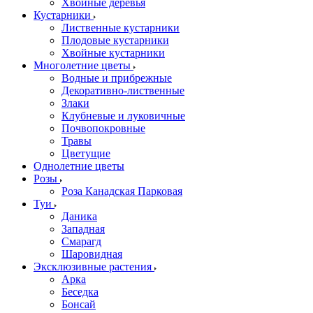
Хвойные деревья
Кустарники
Лиственные кустарники
Плодовые кустарники
Хвойные кустарники
Многолетние цветы
Водные и прибрежные
Декоративно-лиственные
Злаки
Клубневые и луковичные
Почвопокровные
Травы
Цветущие
Однолетние цветы
Розы
Роза Канадская Парковая
Туи
Даника
Западная
Смарагд
Шаровидная
Эксклюзивные растения
Арка
Беседка
Бонсай