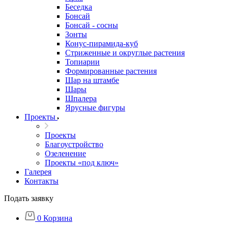
Беседка
Бонсай
Бонсай - сосны
Зонты
Конус-пирамида-куб
Стриженные и округлые растения
Топиарии
Формированные растения
Шар на штамбе
Шары
Шпалера
Ярусные фигуры
Проекты
Проекты
Благоустройство
Озеленение
Проекты «под ключ»
Галерея
Контакты
Подать заявку
0
Корзина