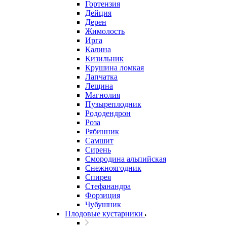
Гортензия
Дейция
Дерен
Жимолость
Ирга
Калина
Кизильник
Крушина ломкая
Лапчатка
Лещина
Магнолия
Пузыреплодник
Рододендрон
Роза
Рябинник
Самшит
Сирень
Смородина альпийская
Снежноягодник
Спирея
Стефанандра
Форзиция
Чубушник
Плодовые кустарники