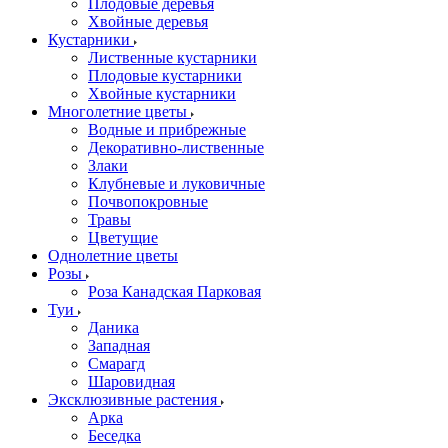
Плодовые деревья
Хвойные деревья
Кустарники
Лиственные кустарники
Плодовые кустарники
Хвойные кустарники
Многолетние цветы
Водные и прибрежные
Декоративно-лиственные
Злаки
Клубневые и луковичные
Почвопокровные
Травы
Цветущие
Однолетние цветы
Розы
Роза Канадская Парковая
Туи
Даника
Западная
Смарагд
Шаровидная
Эксклюзивные растения
Арка
Беседка