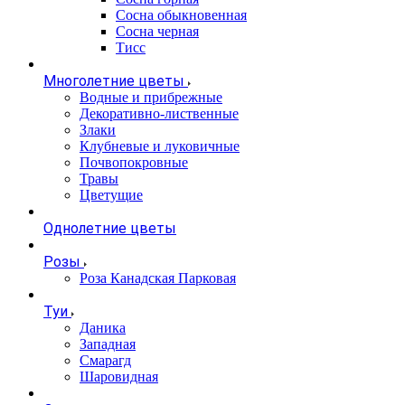
Сосна обыкновенная
Сосна черная
Тисс
Многолетние цветы
Водные и прибрежные
Декоративно-лиственные
Злаки
Клубневые и луковичные
Почвопокровные
Травы
Цветущие
Однолетние цветы
Розы
Роза Канадская Парковая
Туи
Даника
Западная
Смарагд
Шаровидная