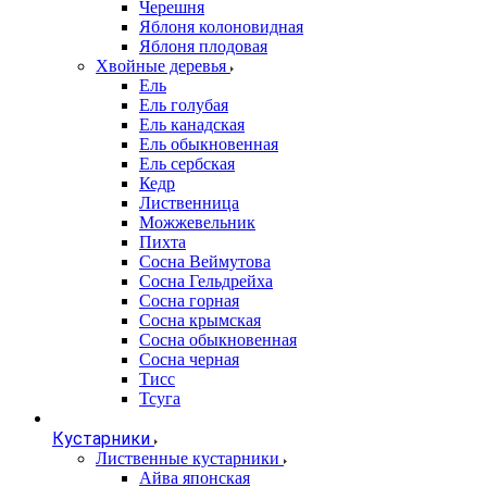
Черешня
Яблоня колоновидная
Яблоня плодовая
Хвойные деревья
Ель
Ель голубая
Ель канадская
Ель обыкновенная
Ель сербская
Кедр
Лиственница
Можжевельник
Пихта
Сосна Веймутова
Сосна Гельдрейха
Сосна горная
Сосна крымская
Сосна обыкновенная
Сосна черная
Тисс
Тсуга
Кустарники
Лиственные кустарники
Айва японская