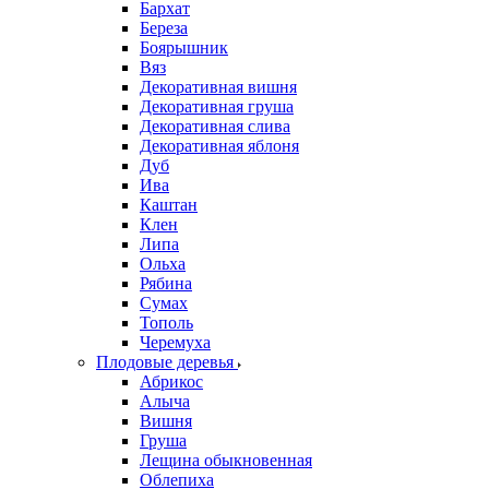
Бархат
Береза
Боярышник
Вяз
Декоративная вишня
Декоративная груша
Декоративная слива
Декоративная яблоня
Дуб
Ива
Каштан
Клен
Липа
Ольха
Рябина
Сумах
Тополь
Черемуха
Плодовые деревья
Абрикос
Алыча
Вишня
Груша
Лещина обыкновенная
Облепиха