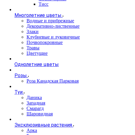
Тисс
Многолетние цветы
Водные и прибрежные
Декоративно-лиственные
Злаки
Клубневые и луковичные
Почвопокровные
Травы
Цветущие
Однолетние цветы
Розы
Роза Канадская Парковая
Туи
Даника
Западная
Смарагд
Шаровидная
Эксклюзивные растения
Арка