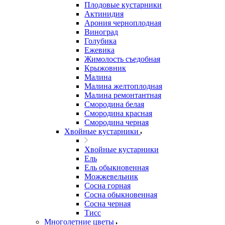
Плодовые кустарники
Актинидия
Арония черноплодная
Виноград
Голубика
Ежевика
Жимолость съедобная
Крыжовник
Малина
Малина желтоплодная
Малина ремонтантная
Смородина белая
Смородина красная
Смородина черная
Хвойные кустарники
Хвойные кустарники
Ель
Ель обыкновенная
Можжевельник
Сосна горная
Сосна обыкновенная
Сосна черная
Тисс
Многолетние цветы