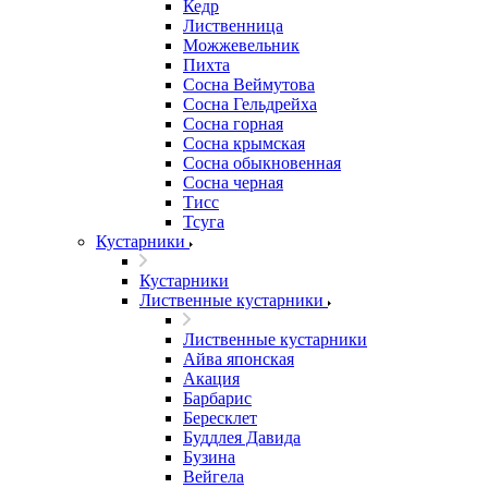
Кедр
Лиственница
Можжевельник
Пихта
Сосна Веймутова
Сосна Гельдрейха
Сосна горная
Сосна крымская
Сосна обыкновенная
Сосна черная
Тисс
Тсуга
Кустарники
Кустарники
Лиственные кустарники
Лиственные кустарники
Айва японская
Акация
Барбарис
Бересклет
Буддлея Давида
Бузина
Вейгела