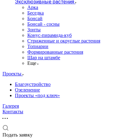
Эксклюзивные растения
Арка
Беседка
Бонсай
Бонсай - сосны
Зонты
Конус-пирамида-куб
Стриженные и округлые растения
Топиарии
Формированные растения
Шар на штамбе
Еще
Проекты
Благоустройство
Озеленение
Проекты «под ключ»
Галерея
Контакты
Подать заявку