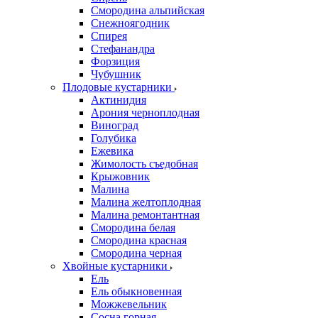
Смородина альпийская
Снежноягодник
Спирея
Стефанандра
Форзиция
Чубушник
Плодовые кустарники
Актинидия
Арония черноплодная
Виноград
Голубика
Ежевика
Жимолость съедобная
Крыжовник
Малина
Малина желтоплодная
Малина ремонтантная
Смородина белая
Смородина красная
Смородина черная
Хвойные кустарники
Ель
Ель обыкновенная
Можжевельник
Сосна горная