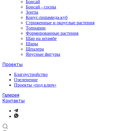
Бонсай
Бонсай - сосны
Зонты
Конус-пирамида-куб
Стриженные и округлые растения
Топиарии
Формированные растения
Шар на штамбе
Шары
Шпалера
Ярусные фигуры
Проекты
Благоустройство
Озеленение
Проекты «под ключ»
Галерея
Контакты