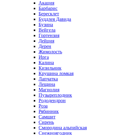
Акация
Барбарис
Бересклет
Буддлея Давида
Бузина
Вейгела
Гортензия
Дейция
Дерен
Жимолость
Ирга
Калина
Кизильник
Крушина ломкая
Лапчатка
Лещина
Магнолия
Пузыреплодник
Рододендрон
Роза
Рябинник
Самшит
Сирень
Смородина альпийская
Снежноягодник