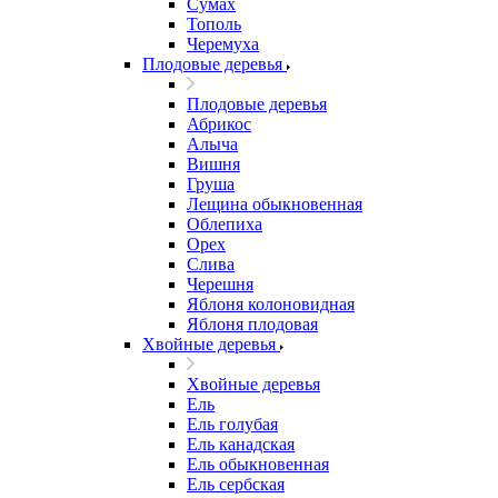
Сумах
Тополь
Черемуха
Плодовые деревья
Плодовые деревья
Абрикос
Алыча
Вишня
Груша
Лещина обыкновенная
Облепиха
Орех
Слива
Черешня
Яблоня колоновидная
Яблоня плодовая
Хвойные деревья
Хвойные деревья
Ель
Ель голубая
Ель канадская
Ель обыкновенная
Ель сербская