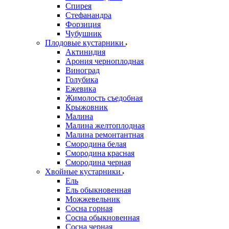
Спирея
Стефанандра
Форзиция
Чубушник
Плодовые кустарники
Актинидия
Арония черноплодная
Виноград
Голубика
Ежевика
Жимолость съедобная
Крыжовник
Малина
Малина желтоплодная
Малина ремонтантная
Смородина белая
Смородина красная
Смородина черная
Хвойные кустарники
Ель
Ель обыкновенная
Можжевельник
Сосна горная
Сосна обыкновенная
Сосна черная