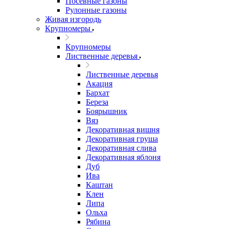
Посевные газоны
Рулонные газоны
Живая изгородь
Крупномеры
Крупномеры
Лиственные деревья
Лиственные деревья
Акация
Бархат
Береза
Боярышник
Вяз
Декоративная вишня
Декоративная груша
Декоративная слива
Декоративная яблоня
Дуб
Ива
Каштан
Клен
Липа
Ольха
Рябина