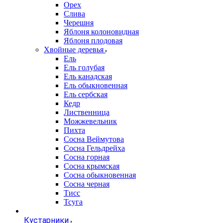
Орех
Слива
Черешня
Яблоня колоновидная
Яблоня плодовая
Хвойные деревья
Ель
Ель голубая
Ель канадская
Ель обыкновенная
Ель сербская
Кедр
Лиственница
Можжевельник
Пихта
Сосна Веймутова
Сосна Гельдрейха
Сосна горная
Сосна крымская
Сосна обыкновенная
Сосна черная
Тисс
Тсуга
Кустарники