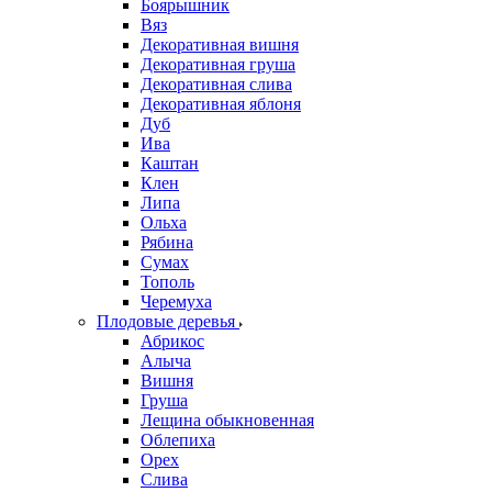
Боярышник
Вяз
Декоративная вишня
Декоративная груша
Декоративная слива
Декоративная яблоня
Дуб
Ива
Каштан
Клен
Липа
Ольха
Рябина
Сумах
Тополь
Черемуха
Плодовые деревья
Абрикос
Алыча
Вишня
Груша
Лещина обыкновенная
Облепиха
Орех
Слива