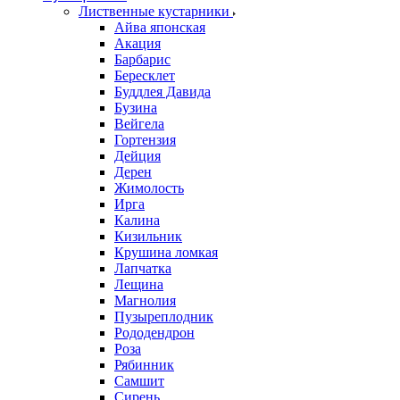
Лиственные кустарники
Айва японская
Акация
Барбарис
Бересклет
Буддлея Давида
Бузина
Вейгела
Гортензия
Дейция
Дерен
Жимолость
Ирга
Калина
Кизильник
Крушина ломкая
Лапчатка
Лещина
Магнолия
Пузыреплодник
Рододендрон
Роза
Рябинник
Самшит
Сирень