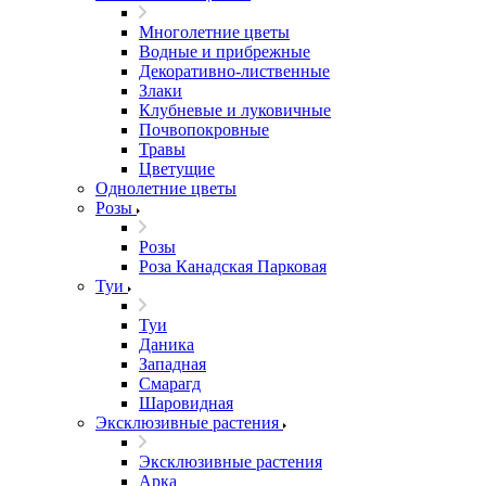
Многолетние цветы
Водные и прибрежные
Декоративно-лиственные
Злаки
Клубневые и луковичные
Почвопокровные
Травы
Цветущие
Однолетние цветы
Розы
Розы
Роза Канадская Парковая
Туи
Туи
Даника
Западная
Смарагд
Шаровидная
Эксклюзивные растения
Эксклюзивные растения
Арка