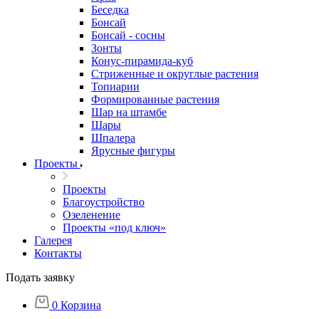
Беседка
Бонсай
Бонсай - сосны
Зонты
Конус-пирамида-куб
Стриженные и округлые растения
Топиарии
Формированные растения
Шар на штамбе
Шары
Шпалера
Ярусные фигуры
Проекты
Проекты
Благоустройство
Озеленение
Проекты «под ключ»
Галерея
Контакты
Подать заявку
0
Корзина