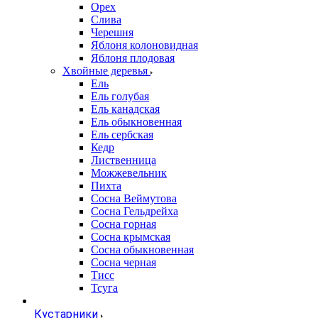
Орех
Слива
Черешня
Яблоня колоновидная
Яблоня плодовая
Хвойные деревья
Ель
Ель голубая
Ель канадская
Ель обыкновенная
Ель сербская
Кедр
Лиственница
Можжевельник
Пихта
Сосна Веймутова
Сосна Гельдрейха
Сосна горная
Сосна крымская
Сосна обыкновенная
Сосна черная
Тисс
Тсуга
Кустарники