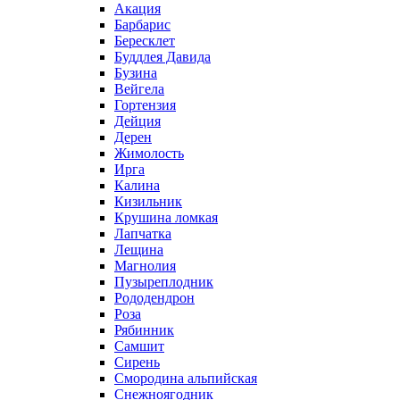
Акация
Барбарис
Бересклет
Буддлея Давида
Бузина
Вейгела
Гортензия
Дейция
Дерен
Жимолость
Ирга
Калина
Кизильник
Крушина ломкая
Лапчатка
Лещина
Магнолия
Пузыреплодник
Рододендрон
Роза
Рябинник
Самшит
Сирень
Смородина альпийская
Снежноягодник