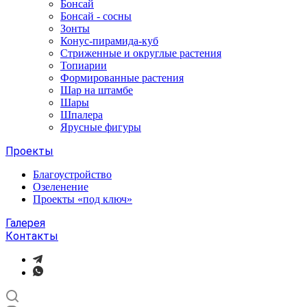
Бонсай
Бонсай - сосны
Зонты
Конус-пирамида-куб
Стриженные и округлые растения
Топиарии
Формированные растения
Шар на штамбе
Шары
Шпалера
Ярусные фигуры
Проекты
Благоустройство
Озеленение
Проекты «под ключ»
Галерея
Контакты