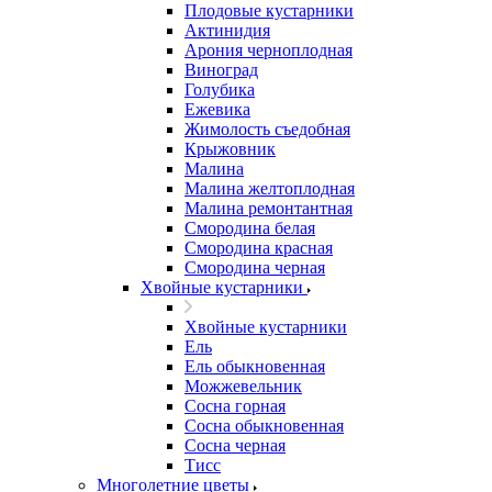
Плодовые кустарники
Актинидия
Арония черноплодная
Виноград
Голубика
Ежевика
Жимолость съедобная
Крыжовник
Малина
Малина желтоплодная
Малина ремонтантная
Смородина белая
Смородина красная
Смородина черная
Хвойные кустарники
Хвойные кустарники
Ель
Ель обыкновенная
Можжевельник
Сосна горная
Сосна обыкновенная
Сосна черная
Тисс
Многолетние цветы