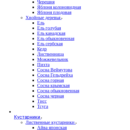
Черешня
Яблоня колоновидная
Яблоня плодовая
Хвойные деревья
Ель
Ель голубая
Ель канадская
Ель обыкновенная
Ель сербская
Кедр
Лиственница
Можжевельник
Пихта
Сосна Веймутова
Сосна Гельдрейха
Сосна горная
Сосна крымская
Сосна обыкновенная
Сосна черная
Тисс
Тсуга
Кустарники
Лиственные кустарники
Айва японская