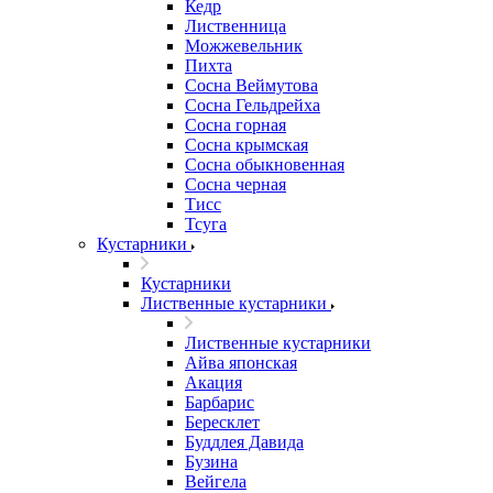
Кедр
Лиственница
Можжевельник
Пихта
Сосна Веймутова
Сосна Гельдрейха
Сосна горная
Сосна крымская
Сосна обыкновенная
Сосна черная
Тисс
Тсуга
Кустарники
Кустарники
Лиственные кустарники
Лиственные кустарники
Айва японская
Акация
Барбарис
Бересклет
Буддлея Давида
Бузина
Вейгела