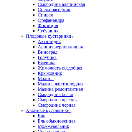
Смородина альпийская
Снежноягодник
Спирея
Стефанандра
Форзиция
Чубушник
Плодовые кустарники
Актинидия
Арония черноплодная
Виноград
Голубика
Ежевика
Жимолость съедобная
Крыжовник
Малина
Малина желтоплодная
Малина ремонтантная
Смородина белая
Смородина красная
Смородина черная
Хвойные кустарники
Ель
Ель обыкновенная
Можжевельник
Сосна горная