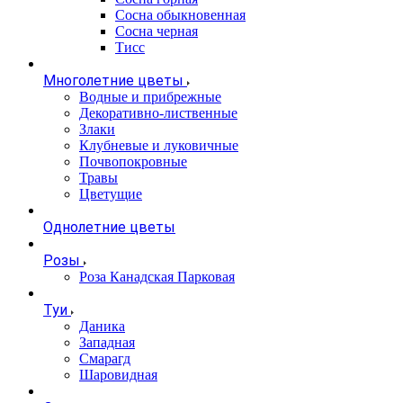
Сосна обыкновенная
Сосна черная
Тисс
Многолетние цветы
Водные и прибрежные
Декоративно-лиственные
Злаки
Клубневые и луковичные
Почвопокровные
Травы
Цветущие
Однолетние цветы
Розы
Роза Канадская Парковая
Туи
Даника
Западная
Смарагд
Шаровидная