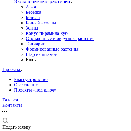
Эксклюзивные растения
Арка
Беседка
Бонсай
Бонсай - сосны
Зонты
Конус-пирамида-куб
Стриженные и округлые растения
Топиарии
Формированные растения
Шар на штамбе
Еще
Проекты
Благоустройство
Озеленение
Проекты «под ключ»
Галерея
Контакты
Подать заявку