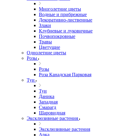
Многолетние цветы
Водные и прибрежные
Декоративно-лиственные
Злаки
Клубневые и луковичные
Почвопокровные
Травы
Цветущие
Однолетние цветы
Розы
Розы
Роза Канадская Парковая
Туи
Туи
Даника
Западная
Смарагд
Шаровидная
Эксклюзивные растения
Эксклюзивные растения
Арка