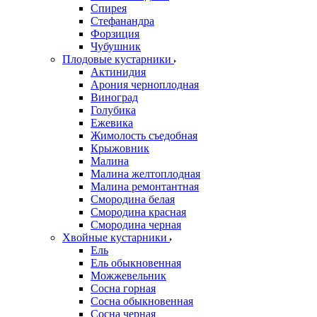
Спирея
Стефанандра
Форзиция
Чубушник
Плодовые кустарники
Актинидия
Арония черноплодная
Виноград
Голубика
Ежевика
Жимолость съедобная
Крыжовник
Малина
Малина желтоплодная
Малина ремонтантная
Смородина белая
Смородина красная
Смородина черная
Хвойные кустарники
Ель
Ель обыкновенная
Можжевельник
Сосна горная
Сосна обыкновенная
Сосна черная