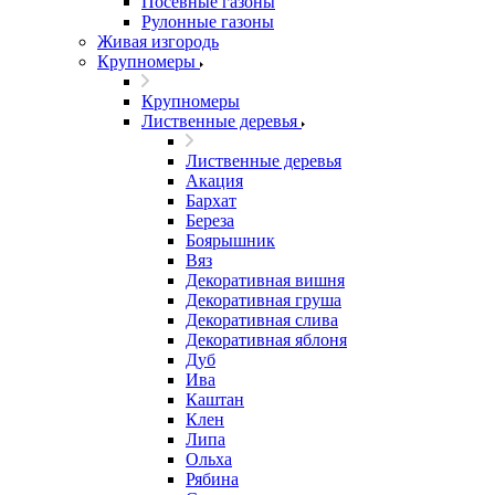
Посевные газоны
Рулонные газоны
Живая изгородь
Крупномеры
Крупномеры
Лиственные деревья
Лиственные деревья
Акация
Бархат
Береза
Боярышник
Вяз
Декоративная вишня
Декоративная груша
Декоративная слива
Декоративная яблоня
Дуб
Ива
Каштан
Клен
Липа
Ольха
Рябина