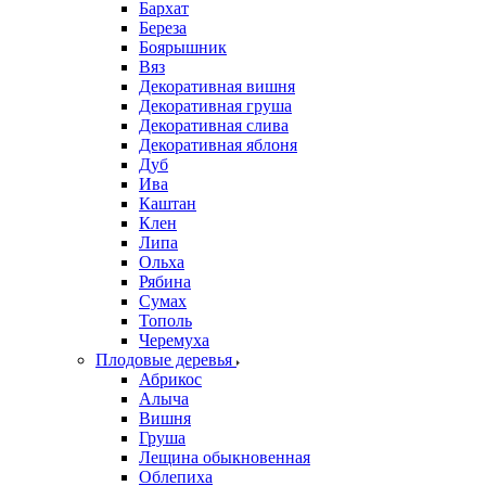
Бархат
Береза
Боярышник
Вяз
Декоративная вишня
Декоративная груша
Декоративная слива
Декоративная яблоня
Дуб
Ива
Каштан
Клен
Липа
Ольха
Рябина
Сумах
Тополь
Черемуха
Плодовые деревья
Абрикос
Алыча
Вишня
Груша
Лещина обыкновенная
Облепиха