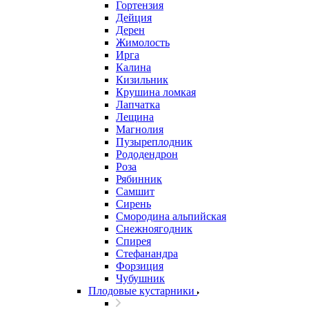
Гортензия
Дейция
Дерен
Жимолость
Ирга
Калина
Кизильник
Крушина ломкая
Лапчатка
Лещина
Магнолия
Пузыреплодник
Рододендрон
Роза
Рябинник
Самшит
Сирень
Смородина альпийская
Снежноягодник
Спирея
Стефанандра
Форзиция
Чубушник
Плодовые кустарники