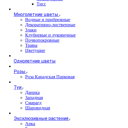
Тисс
Многолетние цветы
Водные и прибрежные
Декоративно-лиственные
Злаки
Клубневые и луковичные
Почвопокровные
Травы
Цветущие
Однолетние цветы
Розы
Роза Канадская Парковая
Туи
Даника
Западная
Смарагд
Шаровидная
Эксклюзивные растения
Арка