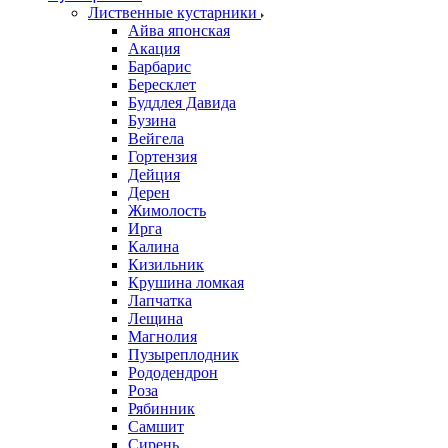
Лиственные кустарники
Айва японская
Акация
Барбарис
Бересклет
Буддлея Давида
Бузина
Вейгела
Гортензия
Дейция
Дерен
Жимолость
Ирга
Калина
Кизильник
Крушина ломкая
Лапчатка
Лещина
Магнолия
Пузыреплодник
Рододендрон
Роза
Рябинник
Самшит
Сирень