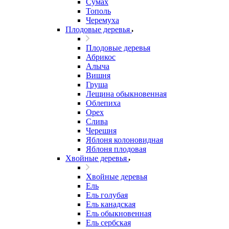
Сумах
Тополь
Черемуха
Плодовые деревья
Плодовые деревья
Абрикос
Алыча
Вишня
Груша
Лещина обыкновенная
Облепиха
Орех
Слива
Черешня
Яблоня колоновидная
Яблоня плодовая
Хвойные деревья
Хвойные деревья
Ель
Ель голубая
Ель канадская
Ель обыкновенная
Ель сербская