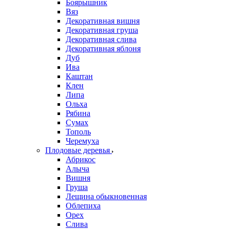
Боярышник
Вяз
Декоративная вишня
Декоративная груша
Декоративная слива
Декоративная яблоня
Дуб
Ива
Каштан
Клен
Липа
Ольха
Рябина
Сумах
Тополь
Черемуха
Плодовые деревья
Абрикос
Алыча
Вишня
Груша
Лещина обыкновенная
Облепиха
Орех
Слива