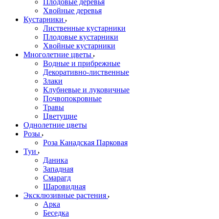
Плодовые деревья
Хвойные деревья
Кустарники
Лиственные кустарники
Плодовые кустарники
Хвойные кустарники
Многолетние цветы
Водные и прибрежные
Декоративно-лиственные
Злаки
Клубневые и луковичные
Почвопокровные
Травы
Цветущие
Однолетние цветы
Розы
Роза Канадская Парковая
Туи
Даника
Западная
Смарагд
Шаровидная
Эксклюзивные растения
Арка
Беседка