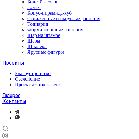
Бонсай - сосны
Зонты
Конус-пирамида-куб
Стриженные и округлые растения
Топиарии
Формированные растения
Шар на штамбе
Шары
Шпалера
Ярусные фигуры
Проекты
Благоустройство
Озеленение
Проекты «под ключ»
Галерея
Контакты