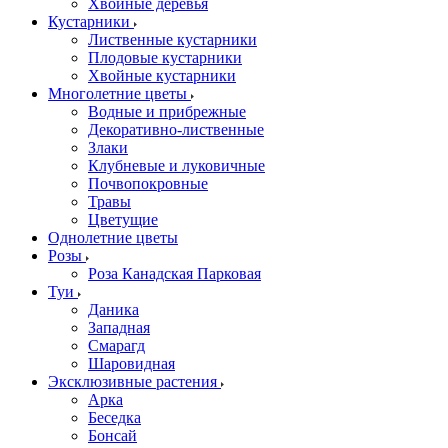
Хвойные деревья
Кустарники
Лиственные кустарники
Плодовые кустарники
Хвойные кустарники
Многолетние цветы
Водные и прибрежные
Декоративно-лиственные
Злаки
Клубневые и луковичные
Почвопокровные
Травы
Цветущие
Однолетние цветы
Розы
Роза Канадская Парковая
Туи
Даника
Западная
Смарагд
Шаровидная
Эксклюзивные растения
Арка
Беседка
Бонсай