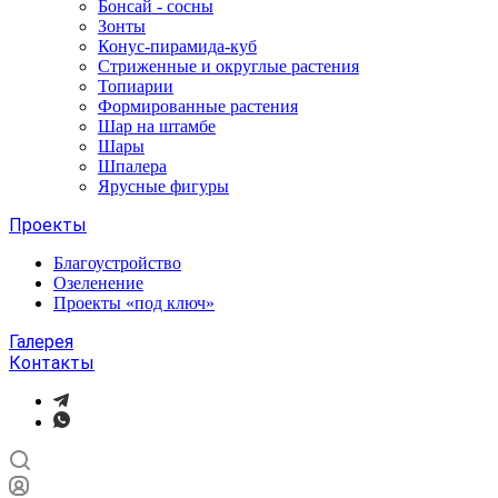
Бонсай - сосны
Зонты
Конус-пирамида-куб
Стриженные и округлые растения
Топиарии
Формированные растения
Шар на штамбе
Шары
Шпалера
Ярусные фигуры
Проекты
Благоустройство
Озеленение
Проекты «под ключ»
Галерея
Контакты