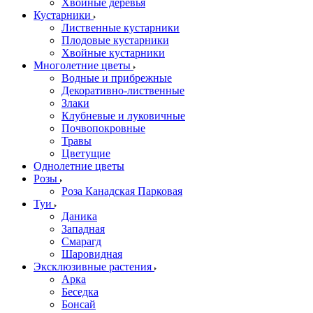
Хвойные деревья
Кустарники
Лиственные кустарники
Плодовые кустарники
Хвойные кустарники
Многолетние цветы
Водные и прибрежные
Декоративно-лиственные
Злаки
Клубневые и луковичные
Почвопокровные
Травы
Цветущие
Однолетние цветы
Розы
Роза Канадская Парковая
Туи
Даника
Западная
Смарагд
Шаровидная
Эксклюзивные растения
Арка
Беседка
Бонсай