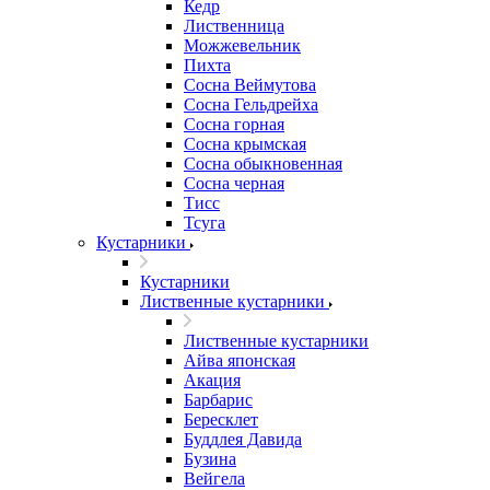
Кедр
Лиственница
Можжевельник
Пихта
Сосна Веймутова
Сосна Гельдрейха
Сосна горная
Сосна крымская
Сосна обыкновенная
Сосна черная
Тисс
Тсуга
Кустарники
Кустарники
Лиственные кустарники
Лиственные кустарники
Айва японская
Акация
Барбарис
Бересклет
Буддлея Давида
Бузина
Вейгела