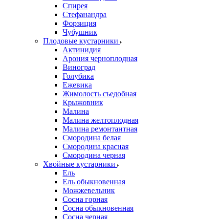
Спирея
Стефанандра
Форзиция
Чубушник
Плодовые кустарники
Актинидия
Арония черноплодная
Виноград
Голубика
Ежевика
Жимолость съедобная
Крыжовник
Малина
Малина желтоплодная
Малина ремонтантная
Смородина белая
Смородина красная
Смородина черная
Хвойные кустарники
Ель
Ель обыкновенная
Можжевельник
Сосна горная
Сосна обыкновенная
Сосна черная