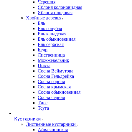
Черешня
Яблоня колоновидная
Яблоня плодовая
Хвойные деревья
Ель
Ель голубая
Ель канадская
Ель обыкновенная
Ель сербская
Кедр
Лиственница
Можжевельник
Пихта
Сосна Веймутова
Сосна Гельдрейха
Сосна горная
Сосна крымская
Сосна обыкновенная
Сосна черная
Тисс
Тсуга
Кустарники
Лиственные кустарники
Айва японская