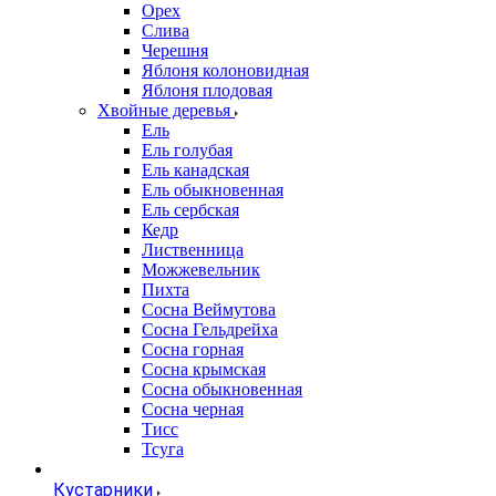
Орех
Слива
Черешня
Яблоня колоновидная
Яблоня плодовая
Хвойные деревья
Ель
Ель голубая
Ель канадская
Ель обыкновенная
Ель сербская
Кедр
Лиственница
Можжевельник
Пихта
Сосна Веймутова
Сосна Гельдрейха
Сосна горная
Сосна крымская
Сосна обыкновенная
Сосна черная
Тисс
Тсуга
Кустарники