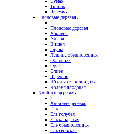
Сумах
Тополь
Черемуха
Плодовые деревья
Плодовые деревья
Абрикос
Алыча
Вишня
Груша
Лещина обыкновенная
Облепиха
Орех
Слива
Черешня
Яблоня колоновидная
Яблоня плодовая
Хвойные деревья
Хвойные деревья
Ель
Ель голубая
Ель канадская
Ель обыкновенная
Ель сербская