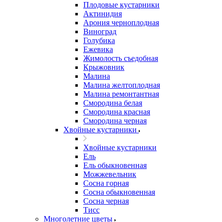
Плодовые кустарники
Актинидия
Арония черноплодная
Виноград
Голубика
Ежевика
Жимолость съедобная
Крыжовник
Малина
Малина желтоплодная
Малина ремонтантная
Смородина белая
Смородина красная
Смородина черная
Хвойные кустарники
Хвойные кустарники
Ель
Ель обыкновенная
Можжевельник
Сосна горная
Сосна обыкновенная
Сосна черная
Тисс
Многолетние цветы