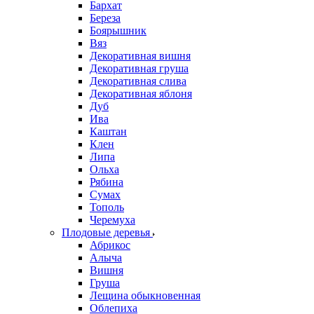
Бархат
Береза
Боярышник
Вяз
Декоративная вишня
Декоративная груша
Декоративная слива
Декоративная яблоня
Дуб
Ива
Каштан
Клен
Липа
Ольха
Рябина
Сумах
Тополь
Черемуха
Плодовые деревья
Абрикос
Алыча
Вишня
Груша
Лещина обыкновенная
Облепиха