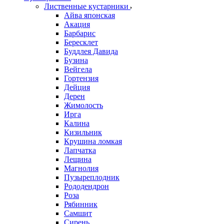
Лиственные кустарники
Айва японская
Акация
Барбарис
Бересклет
Буддлея Давида
Бузина
Вейгела
Гортензия
Дейция
Дерен
Жимолость
Ирга
Калина
Кизильник
Крушина ломкая
Лапчатка
Лещина
Магнолия
Пузыреплодник
Рододендрон
Роза
Рябинник
Самшит
Сирень