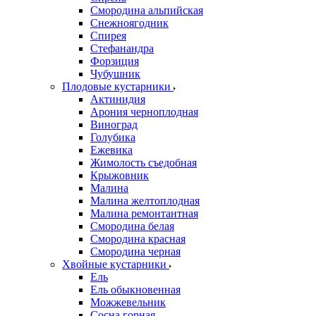
Смородина альпийская
Снежноягодник
Спирея
Стефанандра
Форзиция
Чубушник
Плодовые кустарники
Актинидия
Арония черноплодная
Виноград
Голубика
Ежевика
Жимолость съедобная
Крыжовник
Малина
Малина желтоплодная
Малина ремонтантная
Смородина белая
Смородина красная
Смородина черная
Хвойные кустарники
Ель
Ель обыкновенная
Можжевельник
Сосна горная