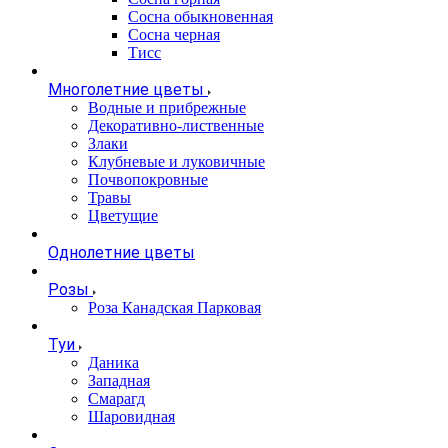
Сосна обыкновенная
Сосна черная
Тисс
Многолетние цветы
Водные и прибрежные
Декоративно-лиственные
Злаки
Клубневые и луковичные
Почвопокровные
Травы
Цветущие
Однолетние цветы
Розы
Роза Канадская Парковая
Туи
Даника
Западная
Смарагд
Шаровидная