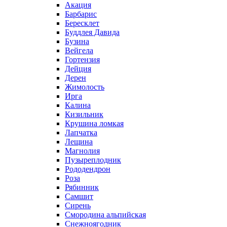
Акация
Барбарис
Бересклет
Буддлея Давида
Бузина
Вейгела
Гортензия
Дейция
Дерен
Жимолость
Ирга
Калина
Кизильник
Крушина ломкая
Лапчатка
Лещина
Магнолия
Пузыреплодник
Рододендрон
Роза
Рябинник
Самшит
Сирень
Смородина альпийская
Снежноягодник