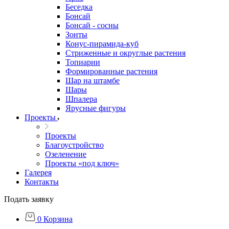
Беседка
Бонсай
Бонсай - сосны
Зонты
Конус-пирамида-куб
Стриженные и округлые растения
Топиарии
Формированные растения
Шар на штамбе
Шары
Шпалера
Ярусные фигуры
Проекты
Проекты
Благоустройство
Озеленение
Проекты «под ключ»
Галерея
Контакты
Подать заявку
0
Корзина