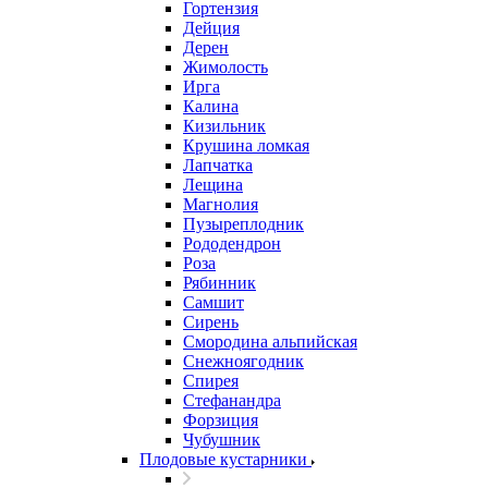
Гортензия
Дейция
Дерен
Жимолость
Ирга
Калина
Кизильник
Крушина ломкая
Лапчатка
Лещина
Магнолия
Пузыреплодник
Рододендрон
Роза
Рябинник
Самшит
Сирень
Смородина альпийская
Снежноягодник
Спирея
Стефанандра
Форзиция
Чубушник
Плодовые кустарники