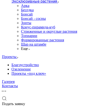
Эксклюзивные растения
Арка
Беседка
Бонсай
Бонсай - сосны
Зонты
Конус-пирамида-куб
Стриженные и округлые растения
Топиарии
Формированные растения
Шар на штамбе
Еще
Проекты
Благоустройство
Озеленение
Проекты «под ключ»
Галерея
Контакты
Подать заявку