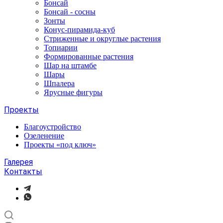
Бонсай
Бонсай - сосны
Зонты
Конус-пирамида-куб
Стриженные и округлые растения
Топиарии
Формированные растения
Шар на штамбе
Шары
Шпалера
Ярусные фигуры
Проекты
Благоустройство
Озеленение
Проекты «под ключ»
Галерея
Контакты