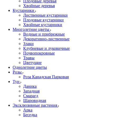
Плодовые деревья
Хвойные деревья
Кустарники
Лиственные кустарники
Плодовые кустарники
Хвойные кустарники
Многолетние цветы
Водные и прибрежные
Декоративно-лиственные
Злаки
Клубневые и луковичные
Почвопокровные
Травы
Цветущие
Однолетние цветы
Розы
Роза Канадская Парковая
Туи
Даника
Западная
Смарагд
Шаровидная
Эксклюзивные растения
Арка
Беседка