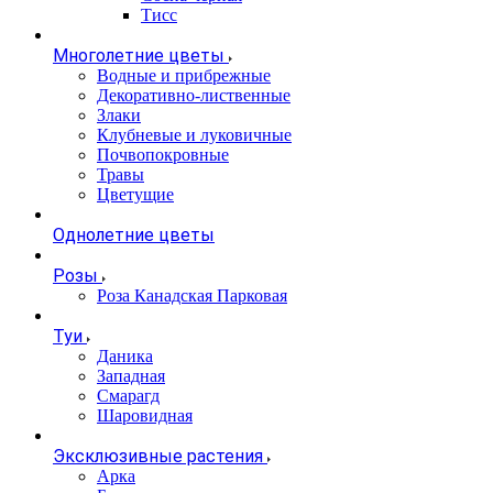
Тисс
Многолетние цветы
Водные и прибрежные
Декоративно-лиственные
Злаки
Клубневые и луковичные
Почвопокровные
Травы
Цветущие
Однолетние цветы
Розы
Роза Канадская Парковая
Туи
Даника
Западная
Смарагд
Шаровидная
Эксклюзивные растения
Арка