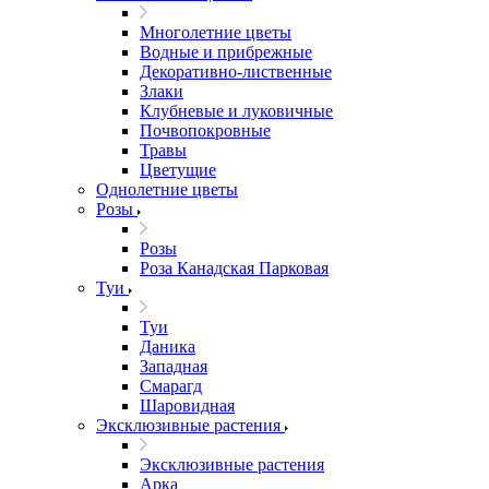
Многолетние цветы
Водные и прибрежные
Декоративно-лиственные
Злаки
Клубневые и луковичные
Почвопокровные
Травы
Цветущие
Однолетние цветы
Розы
Розы
Роза Канадская Парковая
Туи
Туи
Даника
Западная
Смарагд
Шаровидная
Эксклюзивные растения
Эксклюзивные растения
Арка