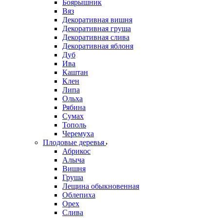
Боярышник
Вяз
Декоративная вишня
Декоративная груша
Декоративная слива
Декоративная яблоня
Дуб
Ива
Каштан
Клен
Липа
Ольха
Рябина
Сумах
Тополь
Черемуха
Плодовые деревья
Абрикос
Алыча
Вишня
Груша
Лещина обыкновенная
Облепиха
Орех
Слива