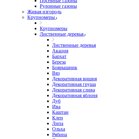
Посевные газоны
Рулонные газоны
Живая изгородь
Крупномеры
Крупномеры
Лиственные деревья
Лиственные деревья
Акация
Бархат
Береза
Боярышник
Вяз
Декоративная вишня
Декоративная груша
Декоративная слива
Декоративная яблоня
Дуб
Ива
Каштан
Клен
Липа
Ольха
Рябина