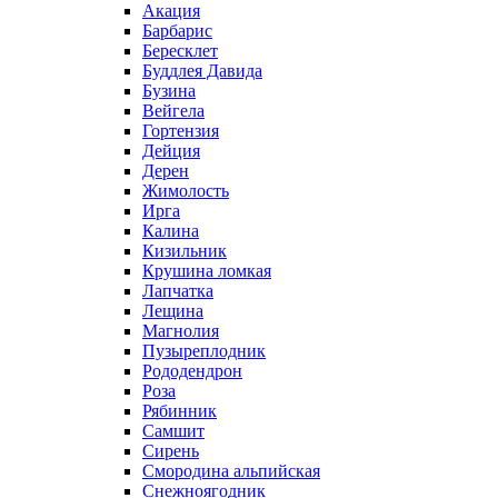
Акация
Барбарис
Бересклет
Буддлея Давида
Бузина
Вейгела
Гортензия
Дейция
Дерен
Жимолость
Ирга
Калина
Кизильник
Крушина ломкая
Лапчатка
Лещина
Магнолия
Пузыреплодник
Рододендрон
Роза
Рябинник
Самшит
Сирень
Смородина альпийская
Снежноягодник