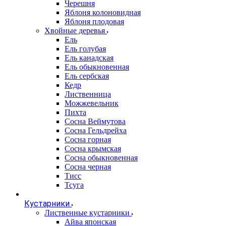
Черешня
Яблоня колоновидная
Яблоня плодовая
Хвойные деревья
Ель
Ель голубая
Ель канадская
Ель обыкновенная
Ель сербская
Кедр
Лиственница
Можжевельник
Пихта
Сосна Веймутова
Сосна Гельдрейха
Сосна горная
Сосна крымская
Сосна обыкновенная
Сосна черная
Тисс
Тсуга
Кустарники
Лиственные кустарники
Айва японская