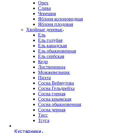
Орех
Слива
Черешня
Яблоня колоновидная
Яблоня плодовая
Хвойные деревья
Ель
Ель голубая
Ель канадская
Ель обыкновенная
Ель сербская
Кедр
Лиственница
Можжевельник
Пихта
Сосна Веймутова
Сосна Гельдрейха
Сосна горная
Сосна крымская
Сосна обыкновенная
Сосна черная
Тисс
Тсуга
Кустарники