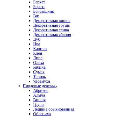
Бархат
Береза
Боярышник
Вяз
Декоративная вишня
Декоративная груша
Декоративная слива
Декоративная яблоня
Дуб
Ива
Каштан
Клен
Липа
Ольха
Рябина
Сумах
Тополь
Черемуха
Плодовые деревья
Абрикос
Алыча
Вишня
Груша
Лещина обыкновенная
Облепиха