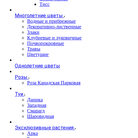
Тисс
Многолетние цветы
Водные и прибрежные
Декоративно-лиственные
Злаки
Клубневые и луковичные
Почвопокровные
Травы
Цветущие
Однолетние цветы
Розы
Роза Канадская Парковая
Туи
Даника
Западная
Смарагд
Шаровидная
Эксклюзивные растения
Арка