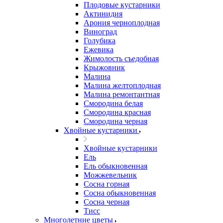
Плодовые кустарники
Актинидия
Арония черноплодная
Виноград
Голубика
Ежевика
Жимолость съедобная
Крыжовник
Малина
Малина желтоплодная
Малина ремонтантная
Смородина белая
Смородина красная
Смородина черная
Хвойные кустарники
Хвойные кустарники
Ель
Ель обыкновенная
Можжевельник
Сосна горная
Сосна обыкновенная
Сосна черная
Тисс
Многолетние цветы