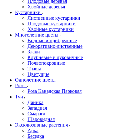
Плодовые деревья
Хвойные деревья
Кустарники
Лиственные кустарники
Плодовые кустарники
Хвойные кустарники
Многолетние цветы
Водные и прибрежные
Декоративно-лиственные
Злаки
Клубневые и луковичные
Почвопокровные
Травы
Цветущие
Однолетние цветы
Розы
Роза Канадская Парковая
Туи
Даника
Западная
Смарагд
Шаровидная
Эксклюзивные растения
Арка
Беседка