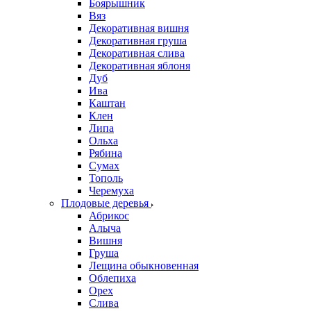
Боярышник
Вяз
Декоративная вишня
Декоративная груша
Декоративная слива
Декоративная яблоня
Дуб
Ива
Каштан
Клен
Липа
Ольха
Рябина
Сумах
Тополь
Черемуха
Плодовые деревья
Абрикос
Алыча
Вишня
Груша
Лещина обыкновенная
Облепиха
Орех
Слива