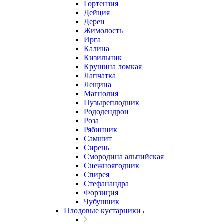
Гортензия
Дейция
Дерен
Жимолость
Ирга
Калина
Кизильник
Крушина ломкая
Лапчатка
Лещина
Магнолия
Пузыреплодник
Рододендрон
Роза
Рябинник
Самшит
Сирень
Смородина альпийская
Снежноягодник
Спирея
Стефанандра
Форзиция
Чубушник
Плодовые кустарники