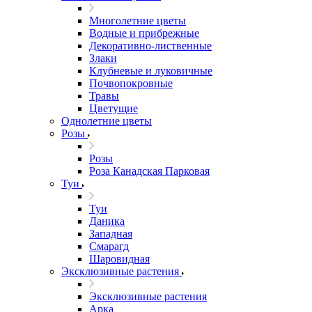
Многолетние цветы
Водные и прибрежные
Декоративно-лиственные
Злаки
Клубневые и луковичные
Почвопокровные
Травы
Цветущие
Однолетние цветы
Розы
Розы
Роза Канадская Парковая
Туи
Туи
Даника
Западная
Смарагд
Шаровидная
Эксклюзивные растения
Эксклюзивные растения
Арка