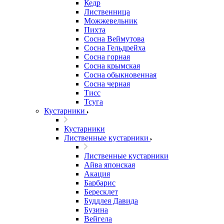
Кедр
Лиственница
Можжевельник
Пихта
Сосна Веймутова
Сосна Гельдрейха
Сосна горная
Сосна крымская
Сосна обыкновенная
Сосна черная
Тисс
Тсуга
Кустарники
Кустарники
Лиственные кустарники
Лиственные кустарники
Айва японская
Акация
Барбарис
Бересклет
Буддлея Давида
Бузина
Вейгела