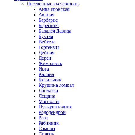
Лиственные кустарники
Айва японская
Акация
Барбарис
Бересклет
Буддлея Давида
Бузина
Вейгела
Гортензия
Дейция
Дерен
Жимолость
Ирга
Калина
Кизильник
Крушина ломкая
Лапчатка
Лещина
Магнолия
Пузыреплодник
Рододендрон
Роза
Рябинник
Самшит
Сирень