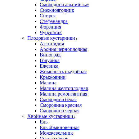
Смородина альпийская
Снежноягодник
Спирея
Стефанандра
Форзиция
Чубушник
Плодовые кустарники
Актинидия
Арония черноплодная
Виноград
Голубика
Ежевика
Жимолость съедобная
Крыжовник
Малина
Малина желтоплодная
Малина ремонтантная
Смородина белая
Смородина красная
Смородина черная
Хвойные кустарники
Ель
Ель обыкновенная
Можжевельник
Сосна горная