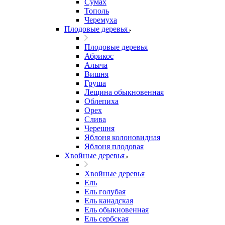
Сумах
Тополь
Черемуха
Плодовые деревья
Плодовые деревья
Абрикос
Алыча
Вишня
Груша
Лещина обыкновенная
Облепиха
Орех
Слива
Черешня
Яблоня колоновидная
Яблоня плодовая
Хвойные деревья
Хвойные деревья
Ель
Ель голубая
Ель канадская
Ель обыкновенная
Ель сербская