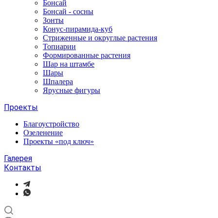
Бонсай
Бонсай - сосны
Зонты
Конус-пирамида-куб
Стриженные и округлые растения
Топиарии
Формированные растения
Шар на штамбе
Шары
Шпалера
Ярусные фигуры
Проекты
Благоустройство
Озеленение
Проекты «под ключ»
Галерея
Контакты