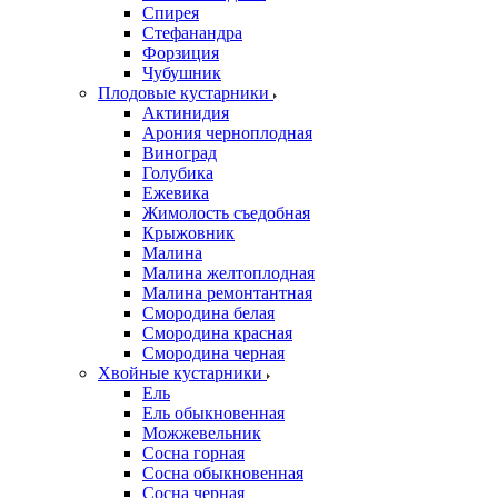
Спирея
Стефанандра
Форзиция
Чубушник
Плодовые кустарники
Актинидия
Арония черноплодная
Виноград
Голубика
Ежевика
Жимолость съедобная
Крыжовник
Малина
Малина желтоплодная
Малина ремонтантная
Смородина белая
Смородина красная
Смородина черная
Хвойные кустарники
Ель
Ель обыкновенная
Можжевельник
Сосна горная
Сосна обыкновенная
Сосна черная