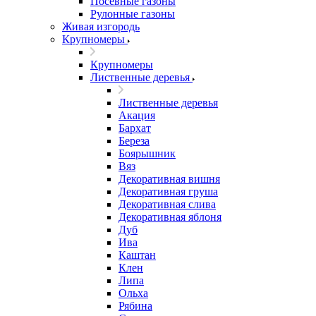
Посевные газоны
Рулонные газоны
Живая изгородь
Крупномеры
Крупномеры
Лиственные деревья
Лиственные деревья
Акация
Бархат
Береза
Боярышник
Вяз
Декоративная вишня
Декоративная груша
Декоративная слива
Декоративная яблоня
Дуб
Ива
Каштан
Клен
Липа
Ольха
Рябина