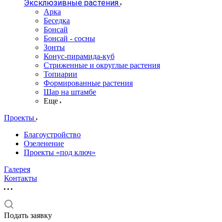
Эксклюзивные растения
Арка
Беседка
Бонсай
Бонсай - сосны
Зонты
Конус-пирамида-куб
Стриженные и округлые растения
Топиарии
Формированные растения
Шар на штамбе
Еще
Проекты
Благоустройство
Озеленение
Проекты «под ключ»
Галерея
Контакты
Подать заявку