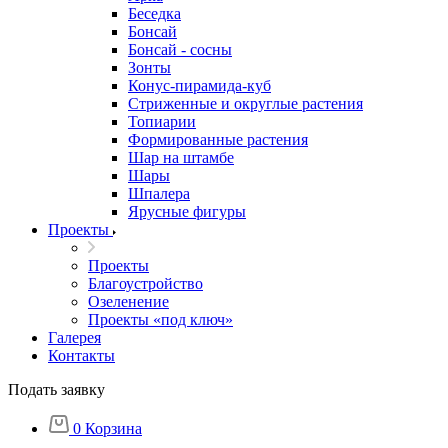
Беседка
Бонсай
Бонсай - сосны
Зонты
Конус-пирамида-куб
Стриженные и округлые растения
Топиарии
Формированные растения
Шар на штамбе
Шары
Шпалера
Ярусные фигуры
Проекты
Проекты
Благоустройство
Озеленение
Проекты «под ключ»
Галерея
Контакты
Подать заявку
0
Корзина