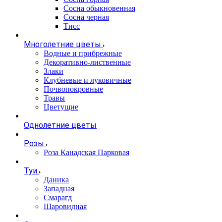
Сосна обыкновенная
Сосна черная
Тисс
Многолетние цветы
Водные и прибрежные
Декоративно-лиственные
Злаки
Клубневые и луковичные
Почвопокровные
Травы
Цветущие
Однолетние цветы
Розы
Роза Канадская Парковая
Туи
Даника
Западная
Смарагд
Шаровидная