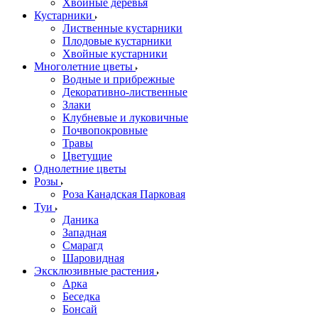
Хвойные деревья
Кустарники
Лиственные кустарники
Плодовые кустарники
Хвойные кустарники
Многолетние цветы
Водные и прибрежные
Декоративно-лиственные
Злаки
Клубневые и луковичные
Почвопокровные
Травы
Цветущие
Однолетние цветы
Розы
Роза Канадская Парковая
Туи
Даника
Западная
Смарагд
Шаровидная
Эксклюзивные растения
Арка
Беседка
Бонсай