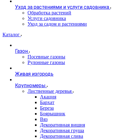
Уход за растениями и услуги садовника
Обработка растений
Услуги садовника
Уход за садом и растениями
Каталог
Газон
Посевные газоны
Рулонные газоны
Живая изгородь
Крупномеры
Лиственные деревья
Акация
Бархат
Береза
Боярышник
Вяз
Декоративная вишня
Декоративная груша
Декоративная слива