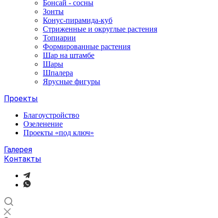
Бонсай - сосны
Зонты
Конус-пирамида-куб
Стриженные и округлые растения
Топиарии
Формированные растения
Шар на штамбе
Шары
Шпалера
Ярусные фигуры
Проекты
Благоустройство
Озеленение
Проекты «под ключ»
Галерея
Контакты