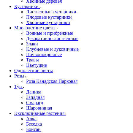
Хвойные деревья
Кустарники
Лиственные кустарники
Плодовые кустарники
Хвойные кустарники
Многолетние цветы
Водные и прибрежные
Декоративно-лиственные
Злаки
Клубневые и луковичные
Почвопокровные
Травы
Цветущие
Однолетние цветы
Розы
Роза Канадская Парковая
Туи
Даника
Западная
Смарагд
Шаровидная
Эксклюзивные растения
Арка
Беседка
Бонсай