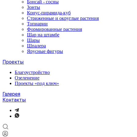
Бонсай - сосны
Зонты
Конус-пирамида-куб
Стриженные и округлые растения
Топиарии
Формированные растения
Шар на штамбе
Шары
Шпалера
Ярусные фигуры
Проекты
Благоустройство
Озеленение
Проекты «под ключ»
Галерея
Контакты