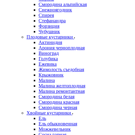
Смородина альпийская
Снежноягодник
Спирея
Стефанандра
Форзиция
Чубушник
Плодовые кустарники
Актинидия
Арония черноплодная
Виноград
Голубика
Ежевика
Жимолость съедобная
Крыжовник
Малина
Малина желтоплодная
Малина ремонтантная
Смородина белая
Смородина красная
Смородина черная
Хвойные кустарники
Ель
Ель обыкновенная
Можжевельник
Сосна горная