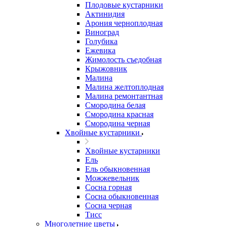
Плодовые кустарники
Актинидия
Арония черноплодная
Виноград
Голубика
Ежевика
Жимолость съедобная
Крыжовник
Малина
Малина желтоплодная
Малина ремонтантная
Смородина белая
Смородина красная
Смородина черная
Хвойные кустарники
Хвойные кустарники
Ель
Ель обыкновенная
Можжевельник
Сосна горная
Сосна обыкновенная
Сосна черная
Тисс
Многолетние цветы