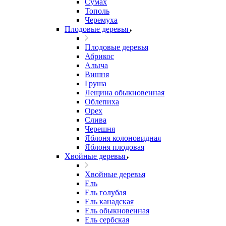
Сумах
Тополь
Черемуха
Плодовые деревья
Плодовые деревья
Абрикос
Алыча
Вишня
Груша
Лещина обыкновенная
Облепиха
Орех
Слива
Черешня
Яблоня колоновидная
Яблоня плодовая
Хвойные деревья
Хвойные деревья
Ель
Ель голубая
Ель канадская
Ель обыкновенная
Ель сербская