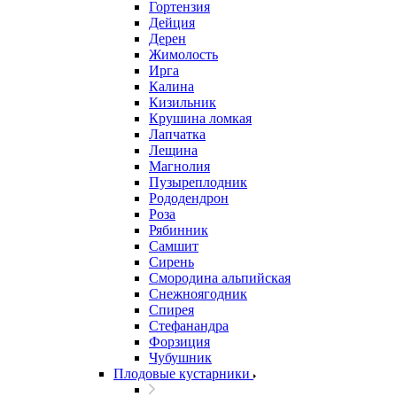
Гортензия
Дейция
Дерен
Жимолость
Ирга
Калина
Кизильник
Крушина ломкая
Лапчатка
Лещина
Магнолия
Пузыреплодник
Рододендрон
Роза
Рябинник
Самшит
Сирень
Смородина альпийская
Снежноягодник
Спирея
Стефанандра
Форзиция
Чубушник
Плодовые кустарники