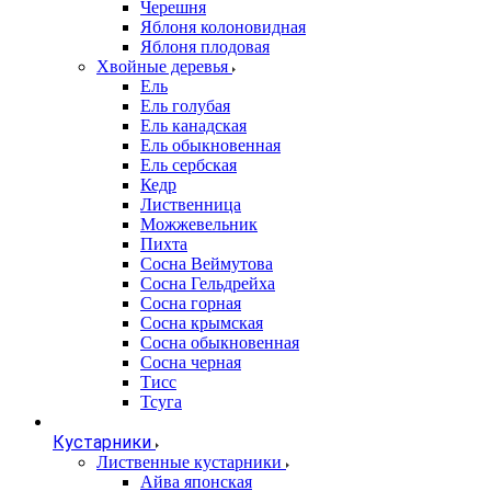
Черешня
Яблоня колоновидная
Яблоня плодовая
Хвойные деревья
Ель
Ель голубая
Ель канадская
Ель обыкновенная
Ель сербская
Кедр
Лиственница
Можжевельник
Пихта
Сосна Веймутова
Сосна Гельдрейха
Сосна горная
Сосна крымская
Сосна обыкновенная
Сосна черная
Тисс
Тсуга
Кустарники
Лиственные кустарники
Айва японская