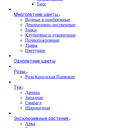
Тисс
Многолетние цветы
Водные и прибрежные
Декоративно-лиственные
Злаки
Клубневые и луковичные
Почвопокровные
Травы
Цветущие
Однолетние цветы
Розы
Роза Канадская Парковая
Туи
Даника
Западная
Смарагд
Шаровидная
Эксклюзивные растения
Арка