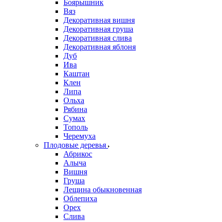
Боярышник
Вяз
Декоративная вишня
Декоративная груша
Декоративная слива
Декоративная яблоня
Дуб
Ива
Каштан
Клен
Липа
Ольха
Рябина
Сумах
Тополь
Черемуха
Плодовые деревья
Абрикос
Алыча
Вишня
Груша
Лещина обыкновенная
Облепиха
Орех
Слива