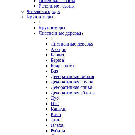
Посевные газоны
Рулонные газоны
Живая изгородь
Крупномеры
Крупномеры
Лиственные деревья
Лиственные деревья
Акация
Бархат
Береза
Боярышник
Вяз
Декоративная вишня
Декоративная груша
Декоративная слива
Декоративная яблоня
Дуб
Ива
Каштан
Клен
Липа
Ольха
Рябина