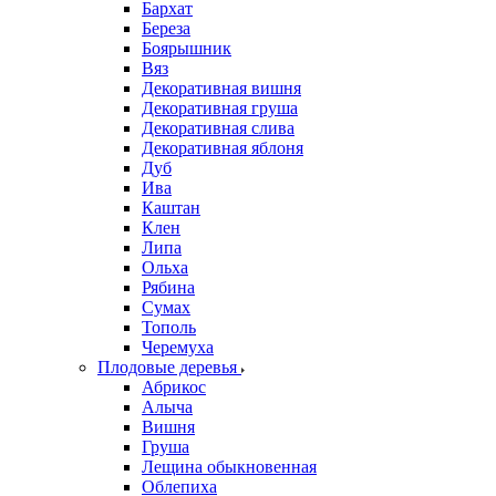
Бархат
Береза
Боярышник
Вяз
Декоративная вишня
Декоративная груша
Декоративная слива
Декоративная яблоня
Дуб
Ива
Каштан
Клен
Липа
Ольха
Рябина
Сумах
Тополь
Черемуха
Плодовые деревья
Абрикос
Алыча
Вишня
Груша
Лещина обыкновенная
Облепиха