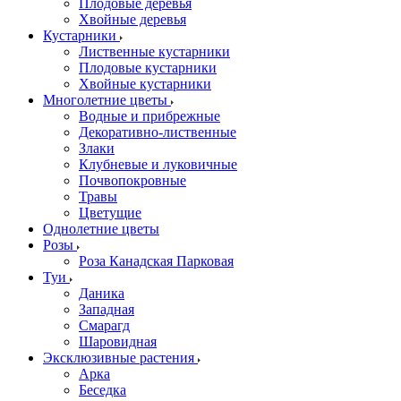
Плодовые деревья
Хвойные деревья
Кустарники
Лиственные кустарники
Плодовые кустарники
Хвойные кустарники
Многолетние цветы
Водные и прибрежные
Декоративно-лиственные
Злаки
Клубневые и луковичные
Почвопокровные
Травы
Цветущие
Однолетние цветы
Розы
Роза Канадская Парковая
Туи
Даника
Западная
Смарагд
Шаровидная
Эксклюзивные растения
Арка
Беседка