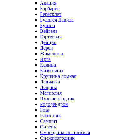
Акация
Барбарис
Бересклет
Буддлея Давида
Бузина
Вейгела
Гортензия
Дейция
Дерен
Жимолость
Ирга
Калина
Кизильник
Крушина ломкая
Лапчатка
Лещина
Магнолия
Пузыреплодник
Рододендрон
Роза
Рябинник
Самшит
Сирень
Смородина альпийская
Снежноягодник