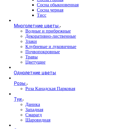
Сосна обыкновенная
Сосна черная
Тисс
Многолетние цветы
Водные и прибрежные
Декоративно-лиственные
Злаки
Клубневые и луковичные
Почвопокровные
Травы
Цветущие
Однолетние цветы
Розы
Роза Канадская Парковая
Туи
Даника
Западная
Смарагд
Шаровидная