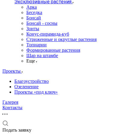
Эксклюзивные растения
Арка
Беседка
Бонсай
Бонсай - сосны
Зонты
Конус-пирамида-куб
Стриженные и округлые растения
Топиарии
Формированные растения
Шар на штамбе
Еще
Проекты
Благоустройство
Озеленение
Проекты «под ключ»
Галерея
Контакты
Подать заявку