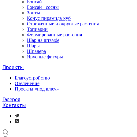
Бонсай
Бонсай - сосны
Зонты
Конус-пирамида-куб
Стриженные и округлые растения
Топиарии
Формированные растения
Шар на штамбе
Шары
Шпалера
Ярусные фигуры
Проекты
Благоустройство
Озеленение
Проекты «под ключ»
Галерея
Контакты