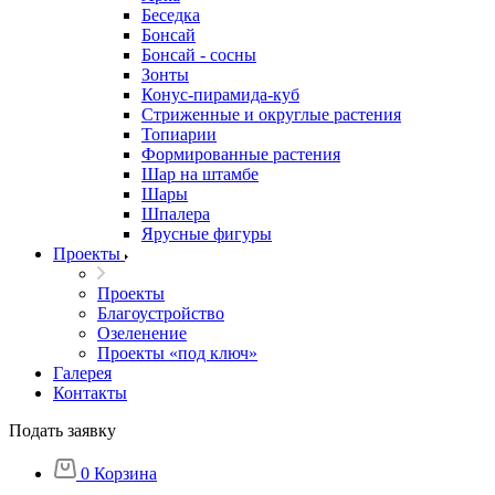
Беседка
Бонсай
Бонсай - сосны
Зонты
Конус-пирамида-куб
Стриженные и округлые растения
Топиарии
Формированные растения
Шар на штамбе
Шары
Шпалера
Ярусные фигуры
Проекты
Проекты
Благоустройство
Озеленение
Проекты «под ключ»
Галерея
Контакты
Подать заявку
0
Корзина