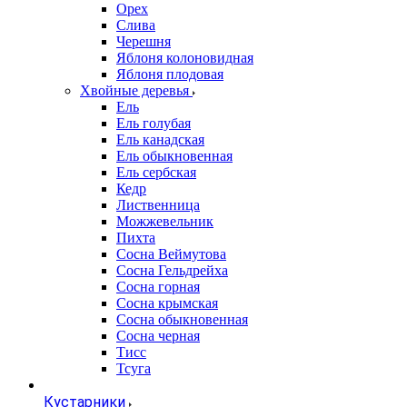
Орех
Слива
Черешня
Яблоня колоновидная
Яблоня плодовая
Хвойные деревья
Ель
Ель голубая
Ель канадская
Ель обыкновенная
Ель сербская
Кедр
Лиственница
Можжевельник
Пихта
Сосна Веймутова
Сосна Гельдрейха
Сосна горная
Сосна крымская
Сосна обыкновенная
Сосна черная
Тисс
Тсуга
Кустарники