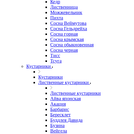
Кедр
Лиственница
Можжевельник
Пихта
Сосна Веймутова
Сосна Гельдрейха
Сосна горная
Сосна крымская
Сосна обыкновенная
Сосна черная
Тисс
Тсуга
Кустарники
Кустарники
Лиственные кустарники
Лиственные кустарники
Айва японская
Акация
Барбарис
Бересклет
Буддлея Давида
Бузина
Вейгела