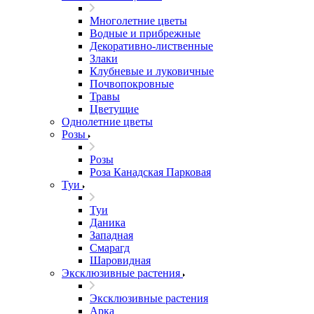
Многолетние цветы
Водные и прибрежные
Декоративно-лиственные
Злаки
Клубневые и луковичные
Почвопокровные
Травы
Цветущие
Однолетние цветы
Розы
Розы
Роза Канадская Парковая
Туи
Туи
Даника
Западная
Смарагд
Шаровидная
Эксклюзивные растения
Эксклюзивные растения
Арка