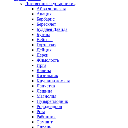
Лиственные кустарники
Айва японская
Акация
Барбарис
Бересклет
Буддлея Давида
Бузина
Вейгела
Гортензия
Дейция
Дерен
Жимолость
Ирга
Калина
Кизильник
Крушина ломкая
Лапчатка
Лещина
Магнолия
Пузыреплодник
Рододендрон
Роза
Рябинник
Самшит
Сирень