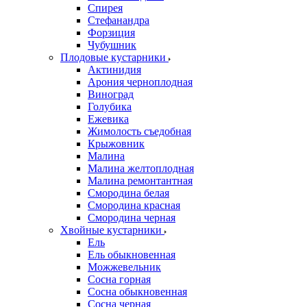
Спирея
Стефанандра
Форзиция
Чубушник
Плодовые кустарники
Актинидия
Арония черноплодная
Виноград
Голубика
Ежевика
Жимолость съедобная
Крыжовник
Малина
Малина желтоплодная
Малина ремонтантная
Смородина белая
Смородина красная
Смородина черная
Хвойные кустарники
Ель
Ель обыкновенная
Можжевельник
Сосна горная
Сосна обыкновенная
Сосна черная