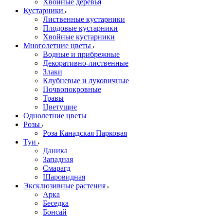
Хвойные деревья
Кустарники
Лиственные кустарники
Плодовые кустарники
Хвойные кустарники
Многолетние цветы
Водные и прибрежные
Декоративно-лиственные
Злаки
Клубневые и луковичные
Почвопокровные
Травы
Цветущие
Однолетние цветы
Розы
Роза Канадская Парковая
Туи
Даника
Западная
Смарагд
Шаровидная
Эксклюзивные растения
Арка
Беседка
Бонсай