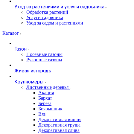
Уход за растениями и услуги садовника
Обработка растений
Услуги садовника
Уход за садом и растениями
Каталог
Газон
Посевные газоны
Рулонные газоны
Живая изгородь
Крупномеры
Лиственные деревья
Акация
Бархат
Береза
Боярышник
Вяз
Декоративная вишня
Декоративная груша
Декоративная слива