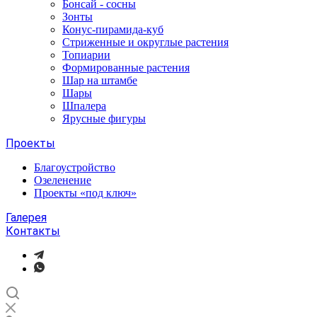
Бонсай - сосны
Зонты
Конус-пирамида-куб
Стриженные и округлые растения
Топиарии
Формированные растения
Шар на штамбе
Шары
Шпалера
Ярусные фигуры
Проекты
Благоустройство
Озеленение
Проекты «под ключ»
Галерея
Контакты