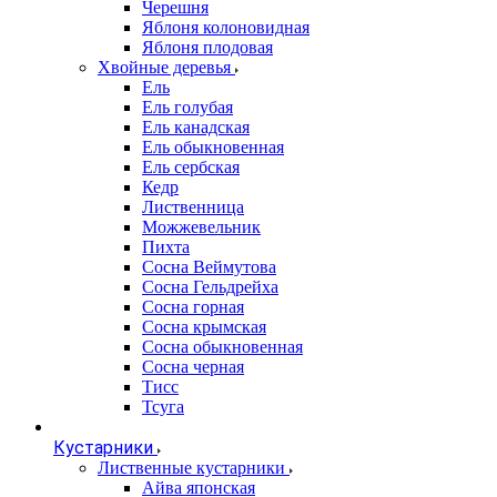
Черешня
Яблоня колоновидная
Яблоня плодовая
Хвойные деревья
Ель
Ель голубая
Ель канадская
Ель обыкновенная
Ель сербская
Кедр
Лиственница
Можжевельник
Пихта
Сосна Веймутова
Сосна Гельдрейха
Сосна горная
Сосна крымская
Сосна обыкновенная
Сосна черная
Тисс
Тсуга
Кустарники
Лиственные кустарники
Айва японская