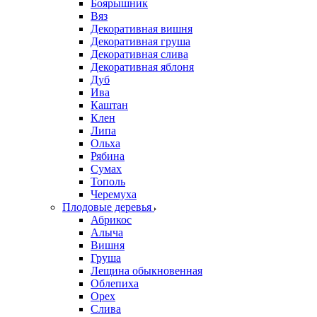
Боярышник
Вяз
Декоративная вишня
Декоративная груша
Декоративная слива
Декоративная яблоня
Дуб
Ива
Каштан
Клен
Липа
Ольха
Рябина
Сумах
Тополь
Черемуха
Плодовые деревья
Абрикос
Алыча
Вишня
Груша
Лещина обыкновенная
Облепиха
Орех
Слива