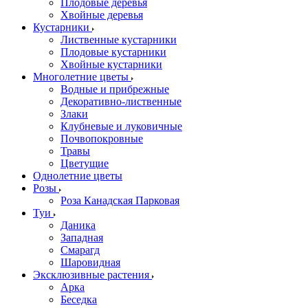
Плодовые деревья
Хвойные деревья
Кустарники
Лиственные кустарники
Плодовые кустарники
Хвойные кустарники
Многолетние цветы
Водные и прибрежные
Декоративно-лиственные
Злаки
Клубневые и луковичные
Почвопокровные
Травы
Цветущие
Однолетние цветы
Розы
Роза Канадская Парковая
Туи
Даника
Западная
Смарагд
Шаровидная
Эксклюзивные растения
Арка
Беседка