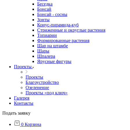
Беседка
Бонсай
Бонсай - сосны
Зонты
Конус-пирамида-куб
Стриженные и округлые растения
Топиарии
Формированные растения
Шар на штамбе
Шары
Шпалера
Ярусные фигуры
Проекты
Проекты
Благоустройство
Озеленение
Проекты «под ключ»
Галерея
Контакты
Подать заявку
0
Корзина