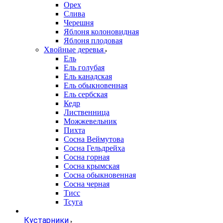
Орех
Слива
Черешня
Яблоня колоновидная
Яблоня плодовая
Хвойные деревья
Ель
Ель голубая
Ель канадская
Ель обыкновенная
Ель сербская
Кедр
Лиственница
Можжевельник
Пихта
Сосна Веймутова
Сосна Гельдрейха
Сосна горная
Сосна крымская
Сосна обыкновенная
Сосна черная
Тисс
Тсуга
Кустарники