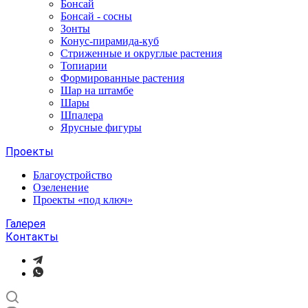
Бонсай
Бонсай - сосны
Зонты
Конус-пирамида-куб
Стриженные и округлые растения
Топиарии
Формированные растения
Шар на штамбе
Шары
Шпалера
Ярусные фигуры
Проекты
Благоустройство
Озеленение
Проекты «под ключ»
Галерея
Контакты