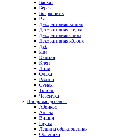
Бархат
Береза
Боярышник
Вяз
Декоративная вишня
Декоративная груша
Декоративная слива
Декоративная яблоня
Дуб
Ива
Каштан
Клен
Липа
Ольха
Рябина
Сумах
Тополь
Черемуха
Плодовые деревья
Абрикос
Алыча
Вишня
Груша
Лещина обыкновенная
Облепиха