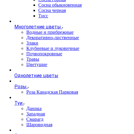
Сосна обыкновенная
Сосна черная
Тисс
Многолетние цветы
Водные и прибрежные
Декоративно-лиственные
Злаки
Клубневые и луковичные
Почвопокровные
Травы
Цветущие
Однолетние цветы
Розы
Роза Канадская Парковая
Туи
Даника
Западная
Смарагд
Шаровидная