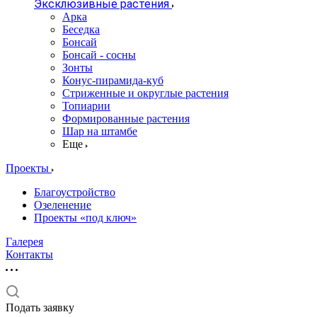
Эксклюзивные растения
Арка
Беседка
Бонсай
Бонсай - сосны
Зонты
Конус-пирамида-куб
Стриженные и округлые растения
Топиарии
Формированные растения
Шар на штамбе
Еще
Проекты
Благоустройство
Озеленение
Проекты «под ключ»
Галерея
Контакты
Подать заявку