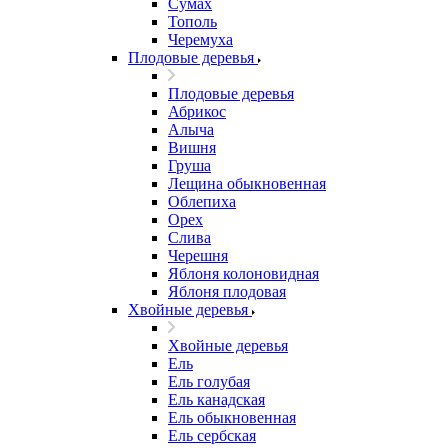
Сумах
Тополь
Черемуха
Плодовые деревья
Плодовые деревья
Абрикос
Алыча
Вишня
Груша
Лещина обыкновенная
Облепиха
Орех
Слива
Черешня
Яблоня колоновидная
Яблоня плодовая
Хвойные деревья
Хвойные деревья
Ель
Ель голубая
Ель канадская
Ель обыкновенная
Ель сербская