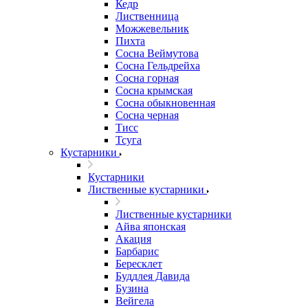
Кедр
Лиственница
Можжевельник
Пихта
Сосна Веймутова
Сосна Гельдрейха
Сосна горная
Сосна крымская
Сосна обыкновенная
Сосна черная
Тисс
Тсуга
Кустарники
Кустарники
Лиственные кустарники
Лиственные кустарники
Айва японская
Акация
Барбарис
Бересклет
Буддлея Давида
Бузина
Вейгела