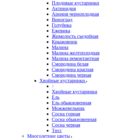
Плодовые кустарники
Актинидия
Арония черноплодная
Виноград
Голубика
Ежевика
Жимолость съедобная
Крыжовник
Малина
Малина желтоплодная
Малина ремонтантная
Смородина белая
Смородина красная
Смородина черная
Хвойные кустарники
Хвойные кустарники
Ель
Ель обыкновенная
Можжевельник
Сосна горная
Сосна обыкновенная
Сосна черная
Тисс
Многолетние цветы