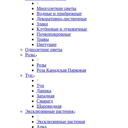
Многолетние цветы
Водные и прибрежные
Декоративно-лиственные
Злаки
Клубневые и луковичные
Почвопокровные
Травы
Цветущие
Однолетние цветы
Розы
Розы
Роза Канадская Парковая
Туи
Туи
Даника
Западная
Смарагд
Шаровидная
Эксклюзивные растения
Эксклюзивные растения
Арка