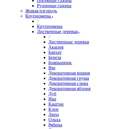
Посевные газоны
Рулонные газоны
Живая изгородь
Крупномеры
Крупномеры
Лиственные деревья
Лиственные деревья
Акация
Бархат
Береза
Боярышник
Вяз
Декоративная вишня
Декоративная груша
Декоративная слива
Декоративная яблоня
Дуб
Ива
Каштан
Клен
Липа
Ольха
Рябина