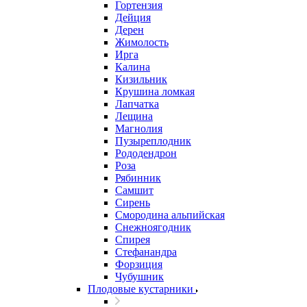
Гортензия
Дейция
Дерен
Жимолость
Ирга
Калина
Кизильник
Крушина ломкая
Лапчатка
Лещина
Магнолия
Пузыреплодник
Рододендрон
Роза
Рябинник
Самшит
Сирень
Смородина альпийская
Снежноягодник
Спирея
Стефанандра
Форзиция
Чубушник
Плодовые кустарники