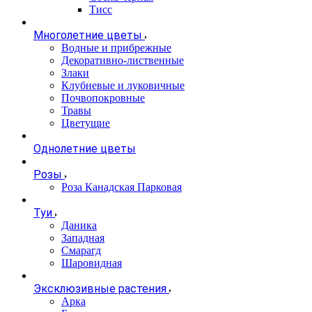
Тисс
Многолетние цветы
Водные и прибрежные
Декоративно-лиственные
Злаки
Клубневые и луковичные
Почвопокровные
Травы
Цветущие
Однолетние цветы
Розы
Роза Канадская Парковая
Туи
Даника
Западная
Смарагд
Шаровидная
Эксклюзивные растения
Арка