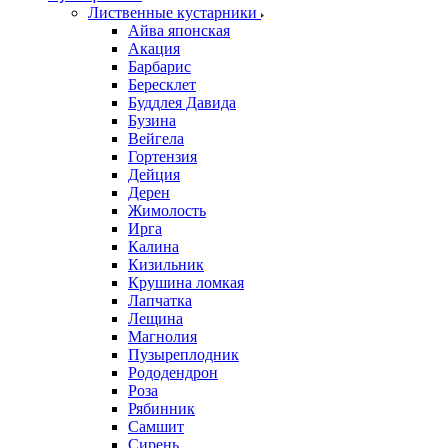
Лиственные кустарники
Айва японская
Акация
Барбарис
Бересклет
Буддлея Давида
Бузина
Вейгела
Гортензия
Дейция
Дерен
Жимолость
Ирга
Калина
Кизильник
Крушина ломкая
Лапчатка
Лещина
Магнолия
Пузыреплодник
Рододендрон
Роза
Рябинник
Самшит
Сирень