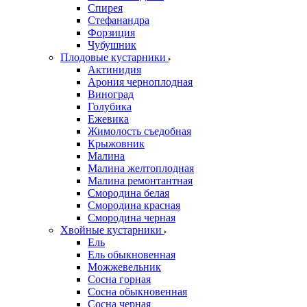
Спирея
Стефанандра
Форзиция
Чубушник
Плодовые кустарники
Актинидия
Арония черноплодная
Виноград
Голубика
Ежевика
Жимолость съедобная
Крыжовник
Малина
Малина желтоплодная
Малина ремонтантная
Смородина белая
Смородина красная
Смородина черная
Хвойные кустарники
Ель
Ель обыкновенная
Можжевельник
Сосна горная
Сосна обыкновенная
Сосна черная