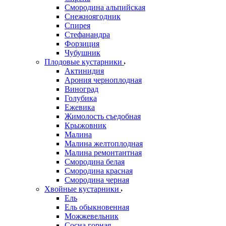
Смородина альпийская
Снежноягодник
Спирея
Стефанандра
Форзиция
Чубушник
Плодовые кустарники
Актинидия
Арония черноплодная
Виноград
Голубика
Ежевика
Жимолость съедобная
Крыжовник
Малина
Малина желтоплодная
Малина ремонтантная
Смородина белая
Смородина красная
Смородина черная
Хвойные кустарники
Ель
Ель обыкновенная
Можжевельник
Сосна горная