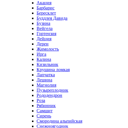
Акация
Барбарис
Бересклет
Буддлея Давида
Бузина
Вейгела
Гортензия
Дейция
Дерен
Жимолость
Ирга
Калина
Кизильник
Крушина ломкая
Лапчатка
Лещина
Магнолия
Пузыреплодник
Рододендрон
Роза
Рябинник
Самшит
Сирень
Смородина альпийская
Снежноягодник