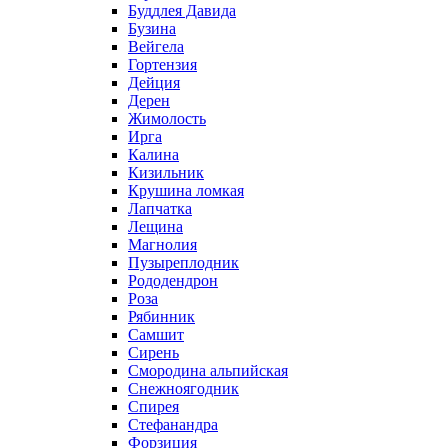
Буддлея Давида
Бузина
Вейгела
Гортензия
Дейция
Дерен
Жимолость
Ирга
Калина
Кизильник
Крушина ломкая
Лапчатка
Лещина
Магнолия
Пузыреплодник
Рододендрон
Роза
Рябинник
Самшит
Сирень
Смородина альпийская
Снежноягодник
Спирея
Стефанандра
Форзиция