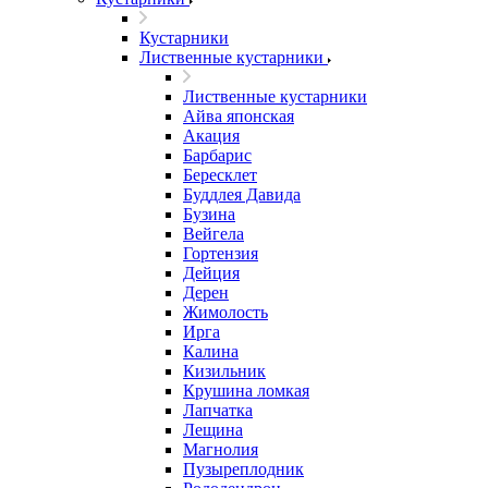
Кустарники
Лиственные кустарники
Лиственные кустарники
Айва японская
Акация
Барбарис
Бересклет
Буддлея Давида
Бузина
Вейгела
Гортензия
Дейция
Дерен
Жимолость
Ирга
Калина
Кизильник
Крушина ломкая
Лапчатка
Лещина
Магнолия
Пузыреплодник