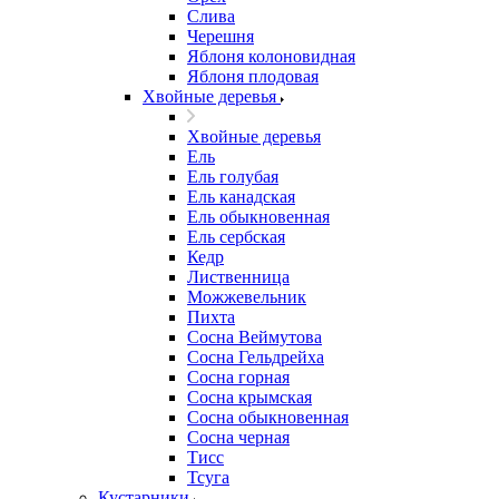
Слива
Черешня
Яблоня колоновидная
Яблоня плодовая
Хвойные деревья
Хвойные деревья
Ель
Ель голубая
Ель канадская
Ель обыкновенная
Ель сербская
Кедр
Лиственница
Можжевельник
Пихта
Сосна Веймутова
Сосна Гельдрейха
Сосна горная
Сосна крымская
Сосна обыкновенная
Сосна черная
Тисс
Тсуга
Кустарники