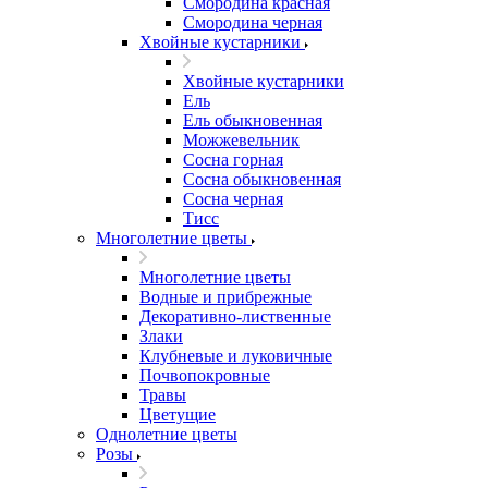
Смородина красная
Смородина черная
Хвойные кустарники
Хвойные кустарники
Ель
Ель обыкновенная
Можжевельник
Сосна горная
Сосна обыкновенная
Сосна черная
Тисс
Многолетние цветы
Многолетние цветы
Водные и прибрежные
Декоративно-лиственные
Злаки
Клубневые и луковичные
Почвопокровные
Травы
Цветущие
Однолетние цветы
Розы