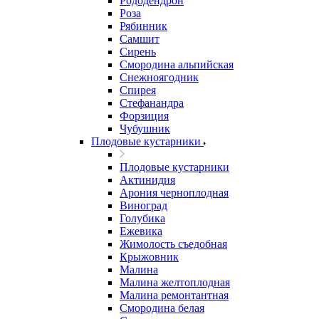
Рододендрон
Роза
Рябинник
Самшит
Сирень
Смородина альпийская
Снежноягодник
Спирея
Стефанандра
Форзиция
Чубушник
Плодовые кустарники
Плодовые кустарники
Актинидия
Арония черноплодная
Виноград
Голубика
Ежевика
Жимолость съедобная
Крыжовник
Малина
Малина желтоплодная
Малина ремонтантная
Смородина белая