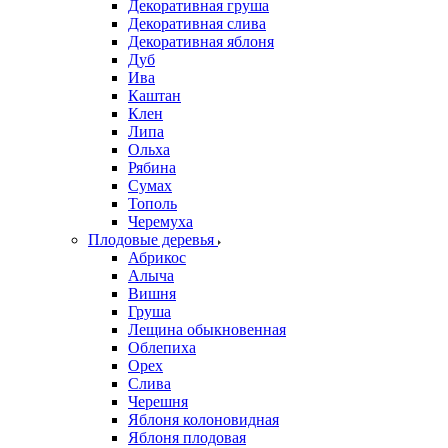
Декоративная груша
Декоративная слива
Декоративная яблоня
Дуб
Ива
Каштан
Клен
Липа
Ольха
Рябина
Сумах
Тополь
Черемуха
Плодовые деревья
Абрикос
Алыча
Вишня
Груша
Лещина обыкновенная
Облепиха
Орех
Слива
Черешня
Яблоня колоновидная
Яблоня плодовая