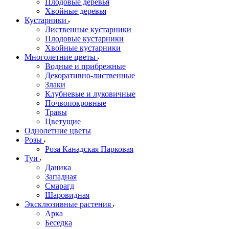
Плодовые деревья
Хвойные деревья
Кустарники
Лиственные кустарники
Плодовые кустарники
Хвойные кустарники
Многолетние цветы
Водные и прибрежные
Декоративно-лиственные
Злаки
Клубневые и луковичные
Почвопокровные
Травы
Цветущие
Однолетние цветы
Розы
Роза Канадская Парковая
Туи
Даника
Западная
Смарагд
Шаровидная
Эксклюзивные растения
Арка
Беседка