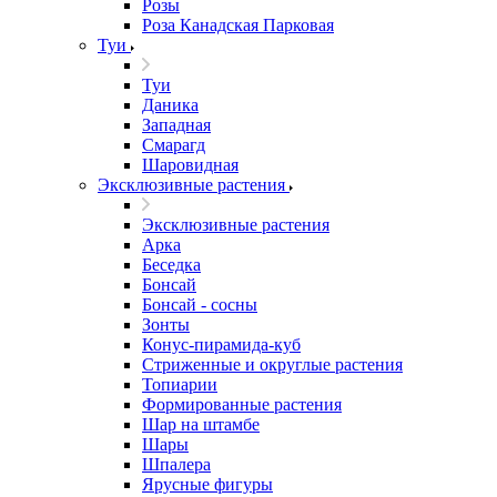
Розы
Роза Канадская Парковая
Туи
Туи
Даника
Западная
Смарагд
Шаровидная
Эксклюзивные растения
Эксклюзивные растения
Арка
Беседка
Бонсай
Бонсай - сосны
Зонты
Конус-пирамида-куб
Стриженные и округлые растения
Топиарии
Формированные растения
Шар на штамбе
Шары
Шпалера
Ярусные фигуры