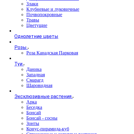
Злаки
Клубневые и луковичные
Почвопокровные
Травы
Цветущие
Однолетние цветы
Розы
Роза Канадская Парковая
Туи
Даника
Западная
Смарагд
Шаровидная
Эксклюзивные растения
Арка
Беседка
Бонсай
Бонсай - сосны
Зонты
Конус-пирамида-куб