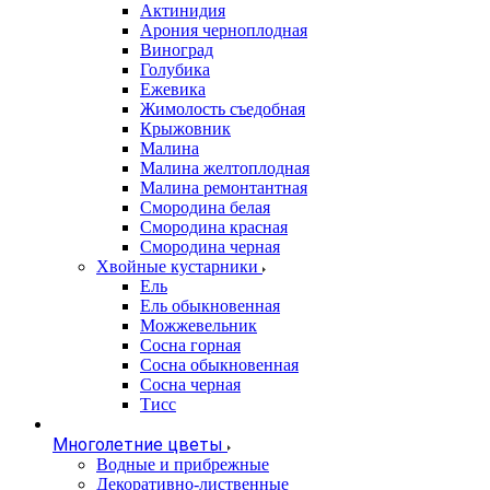
Актинидия
Арония черноплодная
Виноград
Голубика
Ежевика
Жимолость съедобная
Крыжовник
Малина
Малина желтоплодная
Малина ремонтантная
Смородина белая
Смородина красная
Смородина черная
Хвойные кустарники
Ель
Ель обыкновенная
Можжевельник
Сосна горная
Сосна обыкновенная
Сосна черная
Тисс
Многолетние цветы
Водные и прибрежные
Декоративно-лиственные