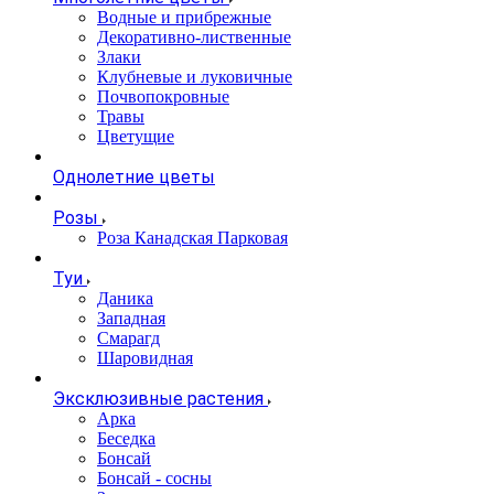
Водные и прибрежные
Декоративно-лиственные
Злаки
Клубневые и луковичные
Почвопокровные
Травы
Цветущие
Однолетние цветы
Розы
Роза Канадская Парковая
Туи
Даника
Западная
Смарагд
Шаровидная
Эксклюзивные растения
Арка
Беседка
Бонсай
Бонсай - сосны