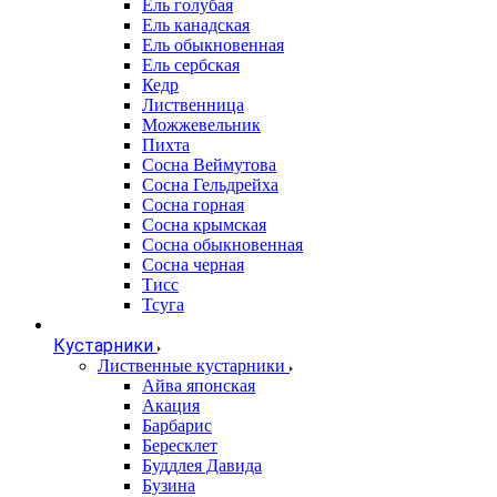
Ель голубая
Ель канадская
Ель обыкновенная
Ель сербская
Кедр
Лиственница
Можжевельник
Пихта
Сосна Веймутова
Сосна Гельдрейха
Сосна горная
Сосна крымская
Сосна обыкновенная
Сосна черная
Тисс
Тсуга
Кустарники
Лиственные кустарники
Айва японская
Акация
Барбарис
Бересклет
Буддлея Давида
Бузина