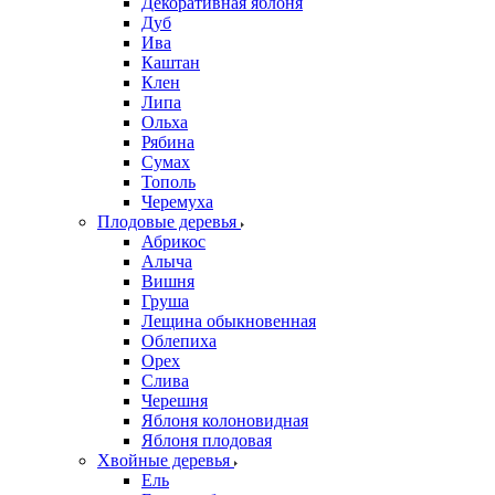
Декоративная яблоня
Дуб
Ива
Каштан
Клен
Липа
Ольха
Рябина
Сумах
Тополь
Черемуха
Плодовые деревья
Абрикос
Алыча
Вишня
Груша
Лещина обыкновенная
Облепиха
Орех
Слива
Черешня
Яблоня колоновидная
Яблоня плодовая
Хвойные деревья
Ель