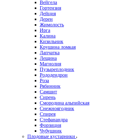
Вейгела
Гортензия
Дейция
Дерен
Жимолость
Ирга
Калина
Кизильник
Крушина ломкая
Лапчатка
Лещина
Магнолия
Пузыреплодник
Рододендрон
Роза
Рябинник
Самшит
Сирень
Смородина альпийская
Снежноягодник
Спирея
Стефанандра
Форзиция
Чубушник
Плодовые кустарники