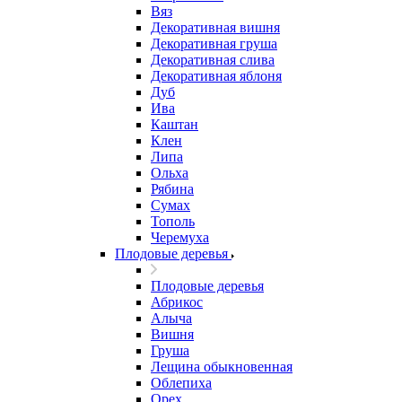
Вяз
Декоративная вишня
Декоративная груша
Декоративная слива
Декоративная яблоня
Дуб
Ива
Каштан
Клен
Липа
Ольха
Рябина
Сумах
Тополь
Черемуха
Плодовые деревья
Плодовые деревья
Абрикос
Алыча
Вишня
Груша
Лещина обыкновенная
Облепиха
Орех