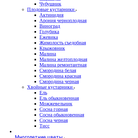
Чубушник
Плодовые кустарники
Актинидия
Арония черноплодная
Виноград
Голубика
Ежевика
Жимолость съедобная
Крыжовник
Малина
Малина желтоплодная
Малина ремонтантная
Смородина белая
Смородина красная
Смородина черная
Хвойные кустарники
Ель
Ель обыкновенная
Можжевельник
Сосна горная
Сосна обыкновенная
Сосна черная
Тисс
Многолетние цветы