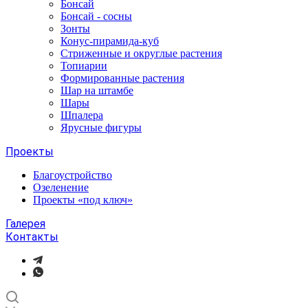
Бонсай
Бонсай - сосны
Зонты
Конус-пирамида-куб
Стриженные и округлые растения
Топиарии
Формированные растения
Шар на штамбе
Шары
Шпалера
Ярусные фигуры
Проекты
Благоустройство
Озеленение
Проекты «под ключ»
Галерея
Контакты