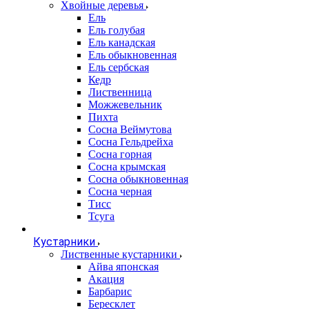
Хвойные деревья
Ель
Ель голубая
Ель канадская
Ель обыкновенная
Ель сербская
Кедр
Лиственница
Можжевельник
Пихта
Сосна Веймутова
Сосна Гельдрейха
Сосна горная
Сосна крымская
Сосна обыкновенная
Сосна черная
Тисс
Тсуга
Кустарники
Лиственные кустарники
Айва японская
Акация
Барбарис
Бересклет