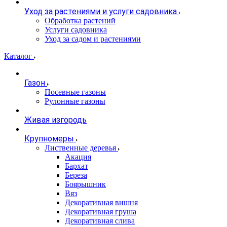
Уход за растениями и услуги садовника
Обработка растений
Услуги садовника
Уход за садом и растениями
Каталог
Газон
Посевные газоны
Рулонные газоны
Живая изгородь
Крупномеры
Лиственные деревья
Акация
Бархат
Береза
Боярышник
Вяз
Декоративная вишня
Декоративная груша
Декоративная слива