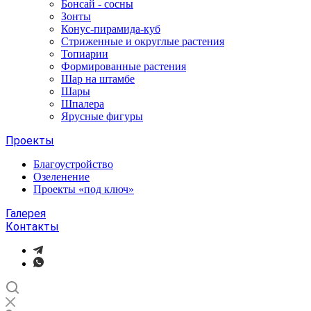
Бонсай - сосны
Зонты
Конус-пирамида-куб
Стриженные и округлые растения
Топиарии
Формированные растения
Шар на штамбе
Шары
Шпалера
Ярусные фигуры
Проекты
Благоустройство
Озеленение
Проекты «под ключ»
Галерея
Контакты