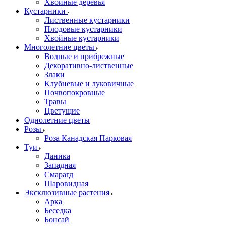
Хвойные деревья
Кустарники
Лиственные кустарники
Плодовые кустарники
Хвойные кустарники
Многолетние цветы
Водные и прибрежные
Декоративно-лиственные
Злаки
Клубневые и луковичные
Почвопокровные
Травы
Цветущие
Однолетние цветы
Розы
Роза Канадская Парковая
Туи
Даника
Западная
Смарагд
Шаровидная
Эксклюзивные растения
Арка
Беседка
Бонсай