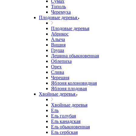
Сумах
Тополь
Черемуха
Плодовые деревья
Плодовые деревья
Абрикос
Алыча
Вишня
Груша
Лещина обыкновенная
Облепиха
Орех
Слива
Черешня
Яблоня колоновидная
Яблоня плодовая
Хвойные деревья
Хвойные деревья
Ель
Ель голубая
Ель канадская
Ель обыкновенная
Ель сербская