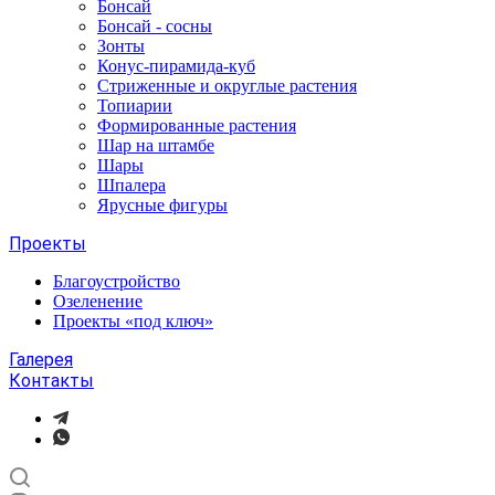
Бонсай
Бонсай - сосны
Зонты
Конус-пирамида-куб
Стриженные и округлые растения
Топиарии
Формированные растения
Шар на штамбе
Шары
Шпалера
Ярусные фигуры
Проекты
Благоустройство
Озеленение
Проекты «под ключ»
Галерея
Контакты