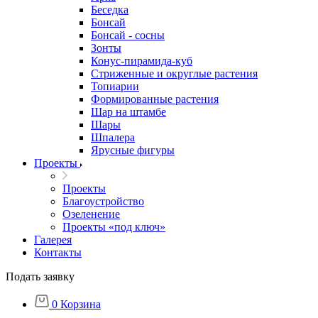
Беседка
Бонсай
Бонсай - сосны
Зонты
Конус-пирамида-куб
Стриженные и округлые растения
Топиарии
Формированные растения
Шар на штамбе
Шары
Шпалера
Ярусные фигуры
Проекты
Проекты
Благоустройство
Озеленение
Проекты «под ключ»
Галерея
Контакты
Подать заявку
0
Корзина