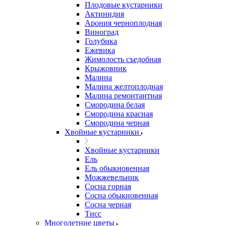
Плодовые кустарники
Актинидия
Арония черноплодная
Виноград
Голубика
Ежевика
Жимолость съедобная
Крыжовник
Малина
Малина желтоплодная
Малина ремонтантная
Смородина белая
Смородина красная
Смородина черная
Хвойные кустарники
Хвойные кустарники
Ель
Ель обыкновенная
Можжевельник
Сосна горная
Сосна обыкновенная
Сосна черная
Тисс
Многолетние цветы