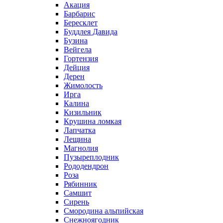
Акация
Барбарис
Бересклет
Буддлея Давида
Бузина
Вейгела
Гортензия
Дейция
Дерен
Жимолость
Ирга
Калина
Кизильник
Крушина ломкая
Лапчатка
Лещина
Магнолия
Пузыреплодник
Рододендрон
Роза
Рябинник
Самшит
Сирень
Смородина альпийская
Снежноягодник