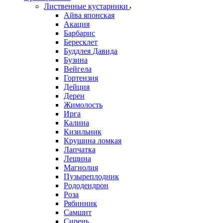
Лиственные кустарники
Айва японская
Акация
Барбарис
Бересклет
Буддлея Давида
Бузина
Вейгела
Гортензия
Дейция
Дерен
Жимолость
Ирга
Калина
Кизильник
Крушина ломкая
Лапчатка
Лещина
Магнолия
Пузыреплодник
Рододендрон
Роза
Рябинник
Самшит
Сирень