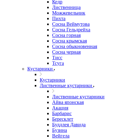
Кедр
Лиственница
Можжевельник
Пихта
Сосна Веймутова
Сосна Гельдрейха
Сосна горная
Сосна крымская
Сосна обыкновенная
Сосна черная
Тисс
Тсуга
Кустарники
Кустарники
Лиственные кустарники
Лиственные кустарники
Айва японская
Акация
Барбарис
Бересклет
Буддлея Давида
Бузина
Вейгела