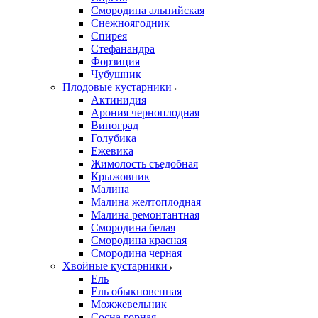
Смородина альпийская
Снежноягодник
Спирея
Стефанандра
Форзиция
Чубушник
Плодовые кустарники
Актинидия
Арония черноплодная
Виноград
Голубика
Ежевика
Жимолость съедобная
Крыжовник
Малина
Малина желтоплодная
Малина ремонтантная
Смородина белая
Смородина красная
Смородина черная
Хвойные кустарники
Ель
Ель обыкновенная
Можжевельник
Сосна горная