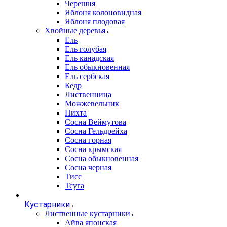
Черешня
Яблоня колоновидная
Яблоня плодовая
Хвойные деревья
Ель
Ель голубая
Ель канадская
Ель обыкновенная
Ель сербская
Кедр
Лиственница
Можжевельник
Пихта
Сосна Веймутова
Сосна Гельдрейха
Сосна горная
Сосна крымская
Сосна обыкновенная
Сосна черная
Тисс
Тсуга
Кустарники
Лиственные кустарники
Айва японская