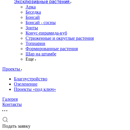
Эксклюзивные растения
Арка
Беседка
Бонсай
Бонсай - сосны
Зонты
Конус-пирамида-куб
Стриженные и округлые растения
Топиарии
Формированные растения
Шар на штамбе
Еще
Проекты
Благоустройство
Озеленение
Проекты «под ключ»
Галерея
Контакты
Подать заявку