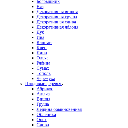
Боярышник
Вяз
Декоративная вишня
Декоративная груша
Декоративная слива
Декоративная яблоня
Дуб
Ива
Каштан
Клен
Липа
Ольха
Рябина
Сумах
Тополь
Черемуха
Плодовые деревья
Абрикос
Алыча
Вишня
Груша
Лещина обыкновенная
Облепиха
Орех
Слива