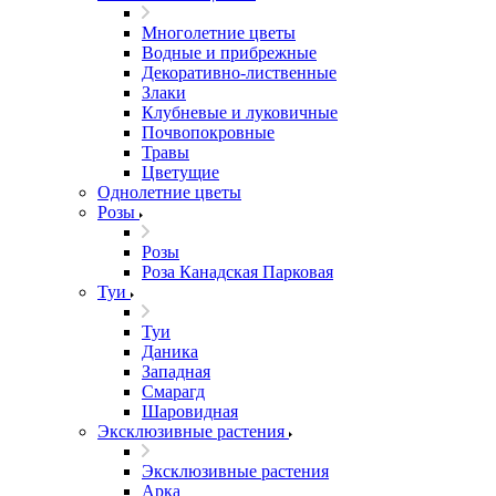
Многолетние цветы
Водные и прибрежные
Декоративно-лиственные
Злаки
Клубневые и луковичные
Почвопокровные
Травы
Цветущие
Однолетние цветы
Розы
Розы
Роза Канадская Парковая
Туи
Туи
Даника
Западная
Смарагд
Шаровидная
Эксклюзивные растения
Эксклюзивные растения
Арка