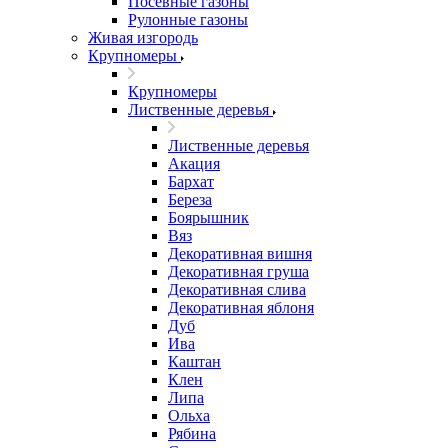
Посевные газоны
Рулонные газоны
Живая изгородь
Крупномеры
Крупномеры
Лиственные деревья
Лиственные деревья
Акация
Бархат
Береза
Боярышник
Вяз
Декоративная вишня
Декоративная груша
Декоративная слива
Декоративная яблоня
Дуб
Ива
Каштан
Клен
Липа
Ольха
Рябина