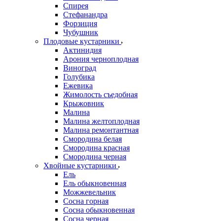
Спирея
Стефанандра
Форзиция
Чубушник
Плодовые кустарники
Актинидия
Арония черноплодная
Виноград
Голубика
Ежевика
Жимолость съедобная
Крыжовник
Малина
Малина желтоплодная
Малина ремонтантная
Смородина белая
Смородина красная
Смородина черная
Хвойные кустарники
Ель
Ель обыкновенная
Можжевельник
Сосна горная
Сосна обыкновенная
Сосна черная