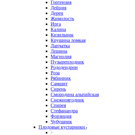
Гортензия
Дейция
Дерен
Жимолость
Ирга
Калина
Кизильник
Крушина ломкая
Лапчатка
Лещина
Магнолия
Пузыреплодник
Рододендрон
Роза
Рябинник
Самшит
Сирень
Смородина альпийская
Снежноягодник
Спирея
Стефанандра
Форзиция
Чубушник
Плодовые кустарники