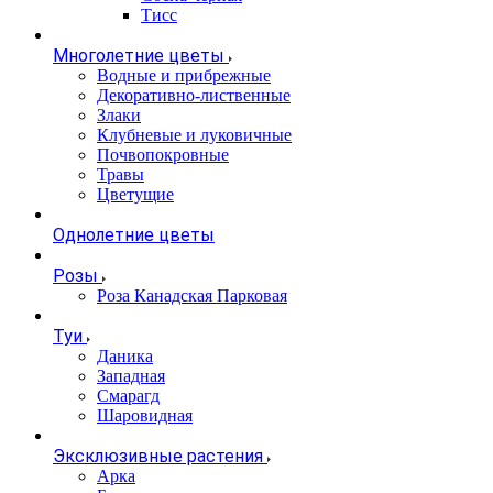
Тисс
Многолетние цветы
Водные и прибрежные
Декоративно-лиственные
Злаки
Клубневые и луковичные
Почвопокровные
Травы
Цветущие
Однолетние цветы
Розы
Роза Канадская Парковая
Туи
Даника
Западная
Смарагд
Шаровидная
Эксклюзивные растения
Арка