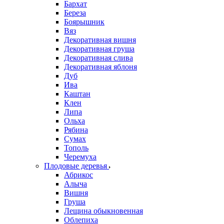
Бархат
Береза
Боярышник
Вяз
Декоративная вишня
Декоративная груша
Декоративная слива
Декоративная яблоня
Дуб
Ива
Каштан
Клен
Липа
Ольха
Рябина
Сумах
Тополь
Черемуха
Плодовые деревья
Абрикос
Алыча
Вишня
Груша
Лещина обыкновенная
Облепиха