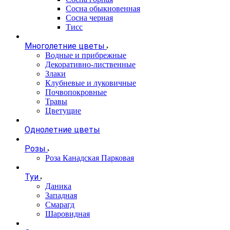
Сосна обыкновенная
Сосна черная
Тисс
Многолетние цветы
Водные и прибрежные
Декоративно-лиственные
Злаки
Клубневые и луковичные
Почвопокровные
Травы
Цветущие
Однолетние цветы
Розы
Роза Канадская Парковая
Туи
Даника
Западная
Смарагд
Шаровидная