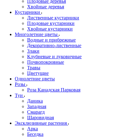
Плодовые деревья
Хвойные деревья
Кустарники
Лиственные кустарники
Плодовые кустарники
Хвойные кустарники
Многолетние цветы
Водные и прибрежные
Декоративно-лиственные
Злаки
Клубневые и луковичные
Почвопокровные
Травы
Цветущие
Однолетние цветы
Розы
Роза Канадская Парковая
Туи
Даника
Западная
Смарагд
Шаровидная
Эксклюзивные растения
Арка
Беседка