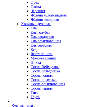
Орех
Слива
Черешня
Яблоня колоновидная
Яблоня плодовая
Хвойные деревья
Ель
Ель голубая
Ель канадская
Ель обыкновенная
Ель сербская
Кедр
Лиственница
Можжевельник
Пихта
Сосна Веймутова
Сосна Гельдрейха
Сосна горная
Сосна крымская
Сосна обыкновенная
Сосна черная
Тисс
Тсуга
Кустарники