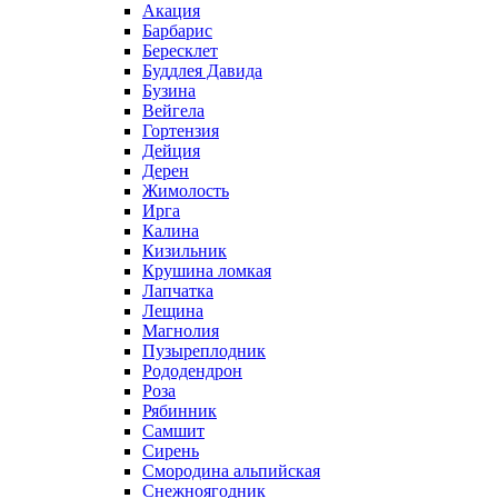
Акация
Барбарис
Бересклет
Буддлея Давида
Бузина
Вейгела
Гортензия
Дейция
Дерен
Жимолость
Ирга
Калина
Кизильник
Крушина ломкая
Лапчатка
Лещина
Магнолия
Пузыреплодник
Рододендрон
Роза
Рябинник
Самшит
Сирень
Смородина альпийская
Снежноягодник