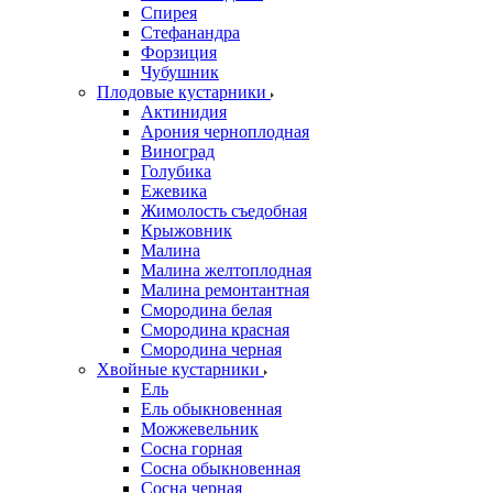
Спирея
Стефанандра
Форзиция
Чубушник
Плодовые кустарники
Актинидия
Арония черноплодная
Виноград
Голубика
Ежевика
Жимолость съедобная
Крыжовник
Малина
Малина желтоплодная
Малина ремонтантная
Смородина белая
Смородина красная
Смородина черная
Хвойные кустарники
Ель
Ель обыкновенная
Можжевельник
Сосна горная
Сосна обыкновенная
Сосна черная