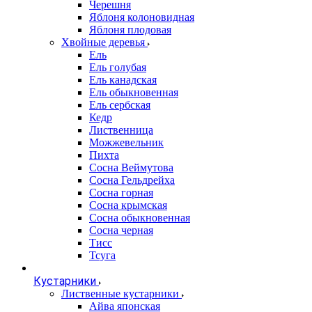
Черешня
Яблоня колоновидная
Яблоня плодовая
Хвойные деревья
Ель
Ель голубая
Ель канадская
Ель обыкновенная
Ель сербская
Кедр
Лиственница
Можжевельник
Пихта
Сосна Веймутова
Сосна Гельдрейха
Сосна горная
Сосна крымская
Сосна обыкновенная
Сосна черная
Тисс
Тсуга
Кустарники
Лиственные кустарники
Айва японская