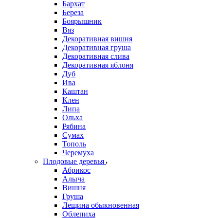
Бархат
Береза
Боярышник
Вяз
Декоративная вишня
Декоративная груша
Декоративная слива
Декоративная яблоня
Дуб
Ива
Каштан
Клен
Липа
Ольха
Рябина
Сумах
Тополь
Черемуха
Плодовые деревья
Абрикос
Алыча
Вишня
Груша
Лещина обыкновенная
Облепиха