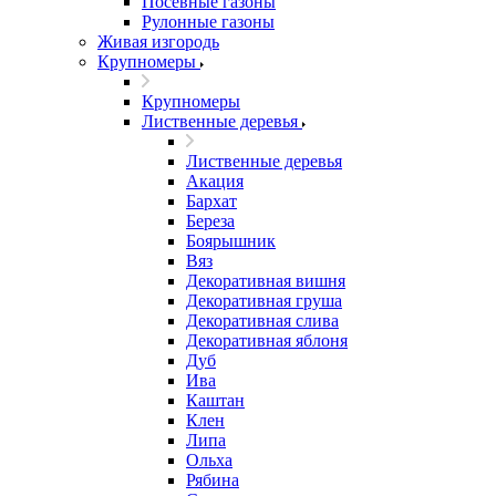
Посевные газоны
Рулонные газоны
Живая изгородь
Крупномеры
Крупномеры
Лиственные деревья
Лиственные деревья
Акация
Бархат
Береза
Боярышник
Вяз
Декоративная вишня
Декоративная груша
Декоративная слива
Декоративная яблоня
Дуб
Ива
Каштан
Клен
Липа
Ольха
Рябина