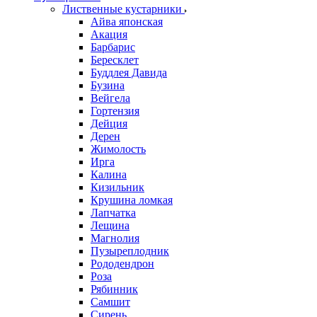
Лиственные кустарники
Айва японская
Акация
Барбарис
Бересклет
Буддлея Давида
Бузина
Вейгела
Гортензия
Дейция
Дерен
Жимолость
Ирга
Калина
Кизильник
Крушина ломкая
Лапчатка
Лещина
Магнолия
Пузыреплодник
Рододендрон
Роза
Рябинник
Самшит
Сирень