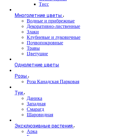
Тисс
Многолетние цветы
Водные и прибрежные
Декоративно-лиственные
Злаки
Клубневые и луковичные
Почвопокровные
Травы
Цветущие
Однолетние цветы
Розы
Роза Канадская Парковая
Туи
Даника
Западная
Смарагд
Шаровидная
Эксклюзивные растения
Арка