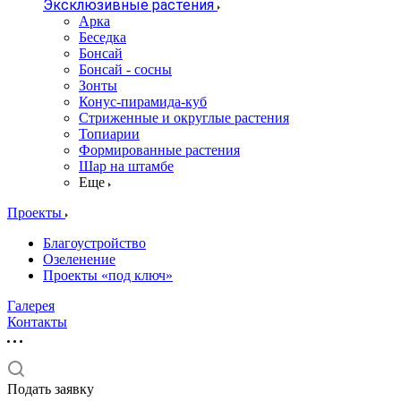
Эксклюзивные растения
Арка
Беседка
Бонсай
Бонсай - сосны
Зонты
Конус-пирамида-куб
Стриженные и округлые растения
Топиарии
Формированные растения
Шар на штамбе
Еще
Проекты
Благоустройство
Озеленение
Проекты «под ключ»
Галерея
Контакты
Подать заявку