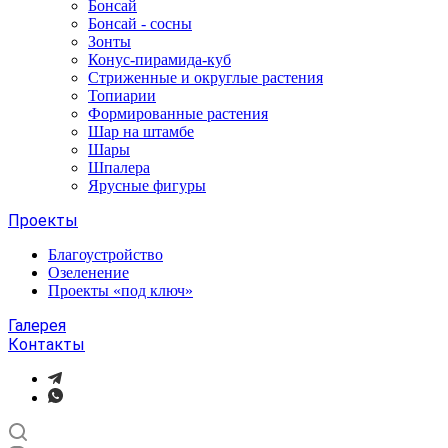
Бонсай
Бонсай - сосны
Зонты
Конус-пирамида-куб
Стриженные и округлые растения
Топиарии
Формированные растения
Шар на штамбе
Шары
Шпалера
Ярусные фигуры
Проекты
Благоустройство
Озеленение
Проекты «под ключ»
Галерея
Контакты