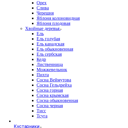
Орех
Слива
Черешня
Яблоня колоновидная
Яблоня плодовая
Хвойные деревья
Ель
Ель голубая
Ель канадская
Ель обыкновенная
Ель сербская
Кедр
Лиственница
Можжевельник
Пихта
Сосна Веймутова
Сосна Гельдрейха
Сосна горная
Сосна крымская
Сосна обыкновенная
Сосна черная
Тисс
Тсуга
Кустарники