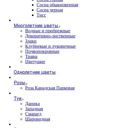
Сосна обыкновенная
Сосна черная
Тисс
Многолетние цветы
Водные и прибрежные
Декоративно-лиственные
Злаки
Клубневые и луковичные
Почвопокровные
Травы
Цветущие
Однолетние цветы
Розы
Роза Канадская Парковая
Туи
Даника
Западная
Смарагд
Шаровидная