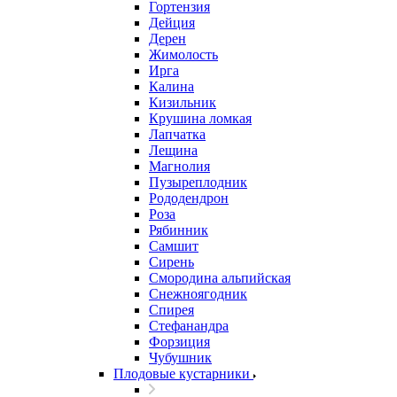
Гортензия
Дейция
Дерен
Жимолость
Ирга
Калина
Кизильник
Крушина ломкая
Лапчатка
Лещина
Магнолия
Пузыреплодник
Рододендрон
Роза
Рябинник
Самшит
Сирень
Смородина альпийская
Снежноягодник
Спирея
Стефанандра
Форзиция
Чубушник
Плодовые кустарники