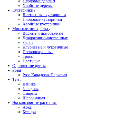
Плодовые деревья
Хвойные деревья
Кустарники
Лиственные кустарники
Плодовые кустарники
Хвойные кустарники
Многолетние цветы
Водные и прибрежные
Декоративно-лиственные
Злаки
Клубневые и луковичные
Почвопокровные
Травы
Цветущие
Однолетние цветы
Розы
Роза Канадская Парковая
Туи
Даника
Западная
Смарагд
Шаровидная
Эксклюзивные растения
Арка
Беседка