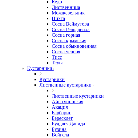
Кедр
Лиственница
Можжевельник
Пихта
Сосна Веймутова
Сосна Гельдрейха
Сосна горная
Сосна крымская
Сосна обыкновенная
Сосна черная
Тисс
Тсуга
Кустарники
Кустарники
Лиственные кустарники
Лиственные кустарники
Айва японская
Акация
Барбарис
Бересклет
Буддлея Давида
Бузина
Вейгела