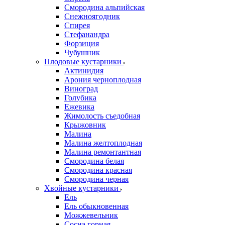
Смородина альпийская
Снежноягодник
Спирея
Стефанандра
Форзиция
Чубушник
Плодовые кустарники
Актинидия
Арония черноплодная
Виноград
Голубика
Ежевика
Жимолость съедобная
Крыжовник
Малина
Малина желтоплодная
Малина ремонтантная
Смородина белая
Смородина красная
Смородина черная
Хвойные кустарники
Ель
Ель обыкновенная
Можжевельник
Сосна горная