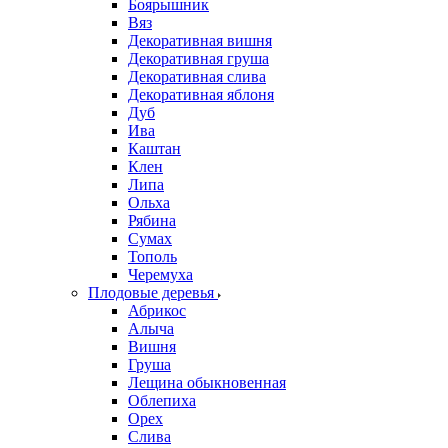
Боярышник
Вяз
Декоративная вишня
Декоративная груша
Декоративная слива
Декоративная яблоня
Дуб
Ива
Каштан
Клен
Липа
Ольха
Рябина
Сумах
Тополь
Черемуха
Плодовые деревья
Абрикос
Алыча
Вишня
Груша
Лещина обыкновенная
Облепиха
Орех
Слива