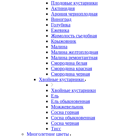
Плодовые кустарники
Актинидия
Арония черноплодная
Виноград
Голубика
Ежевика
Жимолость съедобная
Крыжовник
Малина
Малина желтоплодная
Малина ремонтантная
Смородина белая
Смородина красная
Смородина черная
Хвойные кустарники
Хвойные кустарники
Ель
Ель обыкновенная
Можжевельник
Сосна горная
Сосна обыкновенная
Сосна черная
Тисс
Многолетние цветы