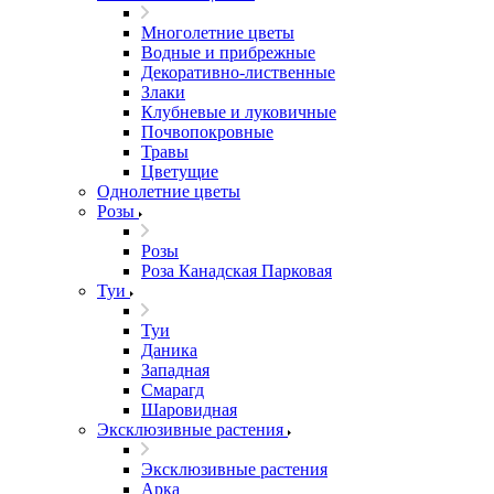
Многолетние цветы
Водные и прибрежные
Декоративно-лиственные
Злаки
Клубневые и луковичные
Почвопокровные
Травы
Цветущие
Однолетние цветы
Розы
Розы
Роза Канадская Парковая
Туи
Туи
Даника
Западная
Смарагд
Шаровидная
Эксклюзивные растения
Эксклюзивные растения
Арка