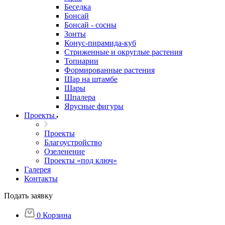
Беседка
Бонсай
Бонсай - сосны
Зонты
Конус-пирамида-куб
Стриженные и округлые растения
Топиарии
Формированные растения
Шар на штамбе
Шары
Шпалера
Ярусные фигуры
Проекты
Проекты
Благоустройство
Озеленение
Проекты «под ключ»
Галерея
Контакты
Подать заявку
0
Корзина