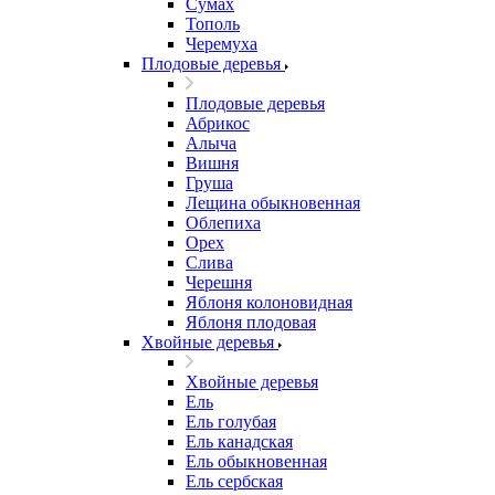
Сумах
Тополь
Черемуха
Плодовые деревья
Плодовые деревья
Абрикос
Алыча
Вишня
Груша
Лещина обыкновенная
Облепиха
Орех
Слива
Черешня
Яблоня колоновидная
Яблоня плодовая
Хвойные деревья
Хвойные деревья
Ель
Ель голубая
Ель канадская
Ель обыкновенная
Ель сербская