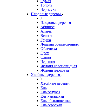
Сумах
Тополь
Черемуха
Плодовые деревья
Плодовые деревья
Абрикос
Алыча
Вишня
Груша
Лещина обыкновенная
Облепиха
Орех
Слива
Черешня
Яблоня колоновидная
Яблоня плодовая
Хвойные деревья
Хвойные деревья
Ель
Ель голубая
Ель канадская
Ель обыкновенная
Ель сербская