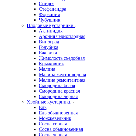
Спирея
Стефанандра
Форзиция
Чубушник
Плодовые кустарники
Актинидия
Арония черноплодная
Виноград
Голубика
Ежевика
Жимолость съедобная
Крыжовник
Малина
Малина желтоплодная
Малина ремонтантная
Смородина белая
Смородина красная
Смородина черная
Хвойные кустарники
Ель
Ель обыкновенная
Можжевельник
Сосна горная
Сосна обыкновенная
Сосна черная