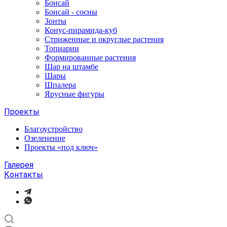
Бонсай
Бонсай - сосны
Зонты
Конус-пирамида-куб
Стриженные и округлые растения
Топиарии
Формированные растения
Шар на штамбе
Шары
Шпалера
Ярусные фигуры
Проекты
Благоустройство
Озеленение
Проекты «под ключ»
Галерея
Контакты