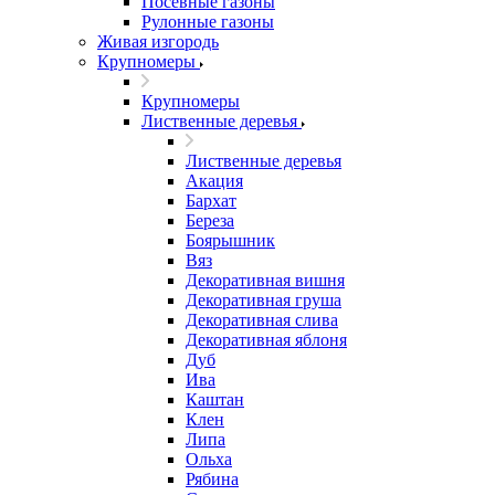
Посевные газоны
Рулонные газоны
Живая изгородь
Крупномеры
Крупномеры
Лиственные деревья
Лиственные деревья
Акация
Бархат
Береза
Боярышник
Вяз
Декоративная вишня
Декоративная груша
Декоративная слива
Декоративная яблоня
Дуб
Ива
Каштан
Клен
Липа
Ольха
Рябина