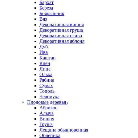
Бархат
Береза
Боярышник
Вяз
Декоративная вишня
Декоративная груша
Декоративная слива
Декоративная яблоня
Дуб
Ива
Каштан
Клен
Липа
Ольха
Рябина
Сумах
Тополь
Черемуха
Плодовые деревья
Абрикос
Алыча
Вишня
Груша
Лещина обыкновенная
Облепиха