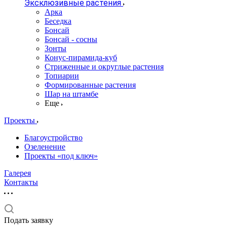
Эксклюзивные растения
Арка
Беседка
Бонсай
Бонсай - сосны
Зонты
Конус-пирамида-куб
Стриженные и округлые растения
Топиарии
Формированные растения
Шар на штамбе
Еще
Проекты
Благоустройство
Озеленение
Проекты «под ключ»
Галерея
Контакты
Подать заявку