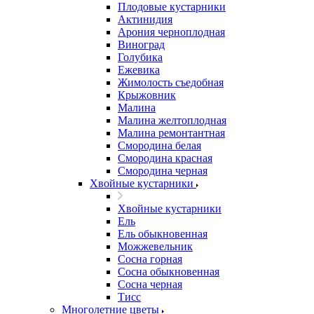
Плодовые кустарники
Актинидия
Арония черноплодная
Виноград
Голубика
Ежевика
Жимолость съедобная
Крыжовник
Малина
Малина желтоплодная
Малина ремонтантная
Смородина белая
Смородина красная
Смородина черная
Хвойные кустарники
Хвойные кустарники
Ель
Ель обыкновенная
Можжевельник
Сосна горная
Сосна обыкновенная
Сосна черная
Тисс
Многолетние цветы