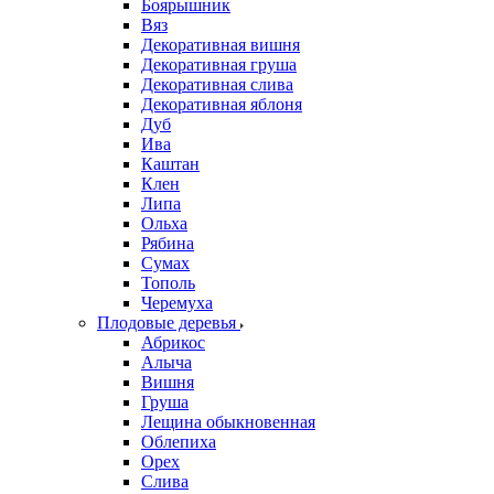
Боярышник
Вяз
Декоративная вишня
Декоративная груша
Декоративная слива
Декоративная яблоня
Дуб
Ива
Каштан
Клен
Липа
Ольха
Рябина
Сумах
Тополь
Черемуха
Плодовые деревья
Абрикос
Алыча
Вишня
Груша
Лещина обыкновенная
Облепиха
Орех
Слива