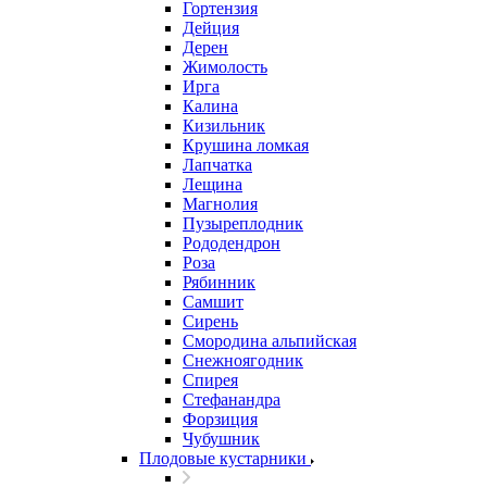
Гортензия
Дейция
Дерен
Жимолость
Ирга
Калина
Кизильник
Крушина ломкая
Лапчатка
Лещина
Магнолия
Пузыреплодник
Рододендрон
Роза
Рябинник
Самшит
Сирень
Смородина альпийская
Снежноягодник
Спирея
Стефанандра
Форзиция
Чубушник
Плодовые кустарники