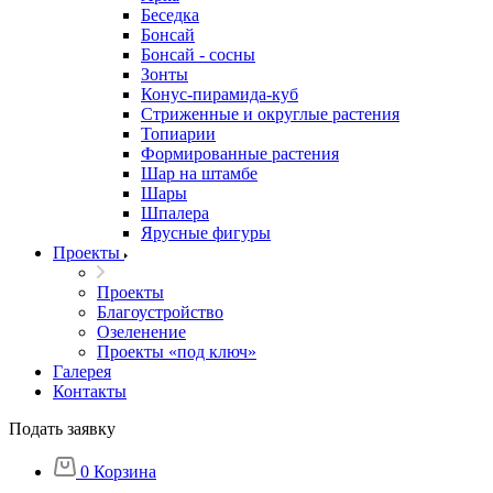
Беседка
Бонсай
Бонсай - сосны
Зонты
Конус-пирамида-куб
Стриженные и округлые растения
Топиарии
Формированные растения
Шар на штамбе
Шары
Шпалера
Ярусные фигуры
Проекты
Проекты
Благоустройство
Озеленение
Проекты «под ключ»
Галерея
Контакты
Подать заявку
0
Корзина