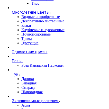
Тисс
Многолетние цветы
Водные и прибрежные
Декоративно-лиственные
Злаки
Клубневые и луковичные
Почвопокровные
Травы
Цветущие
Однолетние цветы
Розы
Роза Канадская Парковая
Туи
Даника
Западная
Смарагд
Шаровидная
Эксклюзивные растения
Арка