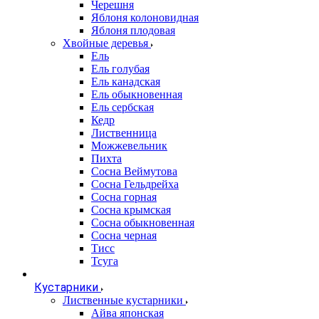
Черешня
Яблоня колоновидная
Яблоня плодовая
Хвойные деревья
Ель
Ель голубая
Ель канадская
Ель обыкновенная
Ель сербская
Кедр
Лиственница
Можжевельник
Пихта
Сосна Веймутова
Сосна Гельдрейха
Сосна горная
Сосна крымская
Сосна обыкновенная
Сосна черная
Тисс
Тсуга
Кустарники
Лиственные кустарники
Айва японская