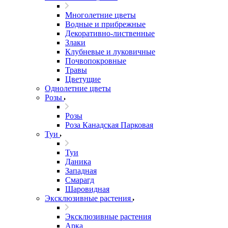
Многолетние цветы
Водные и прибрежные
Декоративно-лиственные
Злаки
Клубневые и луковичные
Почвопокровные
Травы
Цветущие
Однолетние цветы
Розы
Розы
Роза Канадская Парковая
Туи
Туи
Даника
Западная
Смарагд
Шаровидная
Эксклюзивные растения
Эксклюзивные растения
Арка