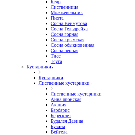
Кедр
Лиственница
Можжевельник
Пихта
Сосна Веймутова
Сосна Гельдрейха
Сосна горная
Сосна крымская
Сосна обыкновенная
Сосна черная
Тисс
Тсуга
Кустарники
Кустарники
Лиственные кустарники
Лиственные кустарники
Айва японская
Акация
Барбарис
Бересклет
Буддлея Давида
Бузина
Вейгела