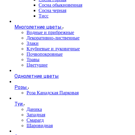
Сосна обыкновенная
Сосна черная
Тисс
Многолетние цветы
Водные и прибрежные
Декоративно-лиственные
Злаки
Клубневые и луковичные
Почвопокровные
Травы
Цветущие
Однолетние цветы
Розы
Роза Канадская Парковая
Туи
Даника
Западная
Смарагд
Шаровидная