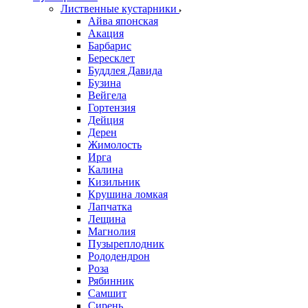
Лиственные кустарники
Айва японская
Акация
Барбарис
Бересклет
Буддлея Давида
Бузина
Вейгела
Гортензия
Дейция
Дерен
Жимолость
Ирга
Калина
Кизильник
Крушина ломкая
Лапчатка
Лещина
Магнолия
Пузыреплодник
Рододендрон
Роза
Рябинник
Самшит
Сирень