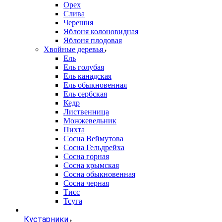
Орех
Слива
Черешня
Яблоня колоновидная
Яблоня плодовая
Хвойные деревья
Ель
Ель голубая
Ель канадская
Ель обыкновенная
Ель сербская
Кедр
Лиственница
Можжевельник
Пихта
Сосна Веймутова
Сосна Гельдрейха
Сосна горная
Сосна крымская
Сосна обыкновенная
Сосна черная
Тисс
Тсуга
Кустарники