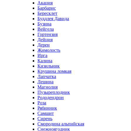
Акация
Барбарис
Бересклет
Буддлея Давида
Бузина
Вейгела
Гортензия
Дейция
Дерен
Жимолость
Ирга
Калина
Кизильник
Крушина ломкая
Лапчатка
Лещина
Магнолия
Пузыреплодник
Рододендрон
Роза
Рябинник
Самшит
Сирень
Смородина альпийская
Снежноягодник