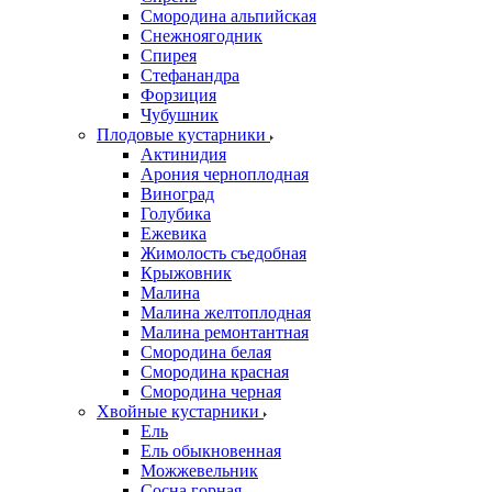
Смородина альпийская
Снежноягодник
Спирея
Стефанандра
Форзиция
Чубушник
Плодовые кустарники
Актинидия
Арония черноплодная
Виноград
Голубика
Ежевика
Жимолость съедобная
Крыжовник
Малина
Малина желтоплодная
Малина ремонтантная
Смородина белая
Смородина красная
Смородина черная
Хвойные кустарники
Ель
Ель обыкновенная
Можжевельник
Сосна горная