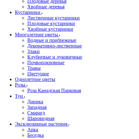
Плодовые деревья
Хвойные деревья
Кустарники
Лиственные кустарники
Плодовые кустарники
Хвойные кустарники
Многолетние цветы
Водные и прибрежные
Декоративно-лиственные
Злаки
Клубневые и луковичные
Почвопокровные
Травы
Цветущие
Однолетние цветы
Розы
Роза Канадская Парковая
Туи
Даника
Западная
Смарагд
Шаровидная
Эксклюзивные растения
Арка
Беседка