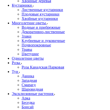
Хвойные деревья
Кустарники
Лиственные кустарники
Плодовые кустарники
Хвойные кустарники
Многолетние цветы
Водные и прибрежные
Декоративно-лиственные
Злаки
Клубневые и луковичные
Почвопокровные
Травы
Цветущие
Однолетние цветы
Розы
Роза Канадская Парковая
Туи
Даника
Западная
Смарагд
Шаровидная
Эксклюзивные растения
Арка
Беседка
Бонсай