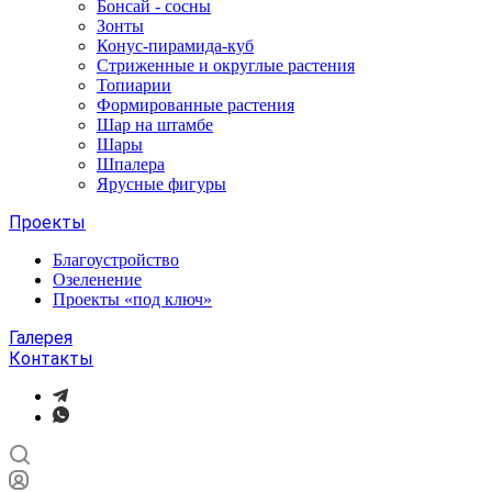
Бонсай - сосны
Зонты
Конус-пирамида-куб
Стриженные и округлые растения
Топиарии
Формированные растения
Шар на штамбе
Шары
Шпалера
Ярусные фигуры
Проекты
Благоустройство
Озеленение
Проекты «под ключ»
Галерея
Контакты