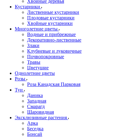
Хвойные деревья
Кустарники
Лиственные кустарники
Плодовые кустарники
Хвойные кустарники
Многолетние цветы
Водные и прибрежные
Декоративно-лиственные
Злаки
Клубневые и луковичные
Почвопокровные
Травы
Цветущие
Однолетние цветы
Розы
Роза Канадская Парковая
Туи
Даника
Западная
Смарагд
Шаровидная
Эксклюзивные растения
Арка
Беседка
Бонсай