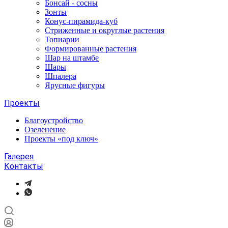
Бонсай - сосны
Зонты
Конус-пирамида-куб
Стриженные и округлые растения
Топиарии
Формированные растения
Шар на штамбе
Шары
Шпалера
Ярусные фигуры
Проекты
Благоустройство
Озеленение
Проекты «под ключ»
Галерея
Контакты