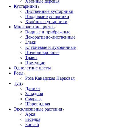
Хвойные деревья
Кустарники
Лиственные кустарники
Плодовые кустарники
Хвойные кустарники
Многолетние цветы
Водные и прибрежные
Декоративно-лиственные
Злаки
Клубневые и луковичные
Почвопокровные
Травы
Цветущие
Однолетние цветы
Розы
Роза Канадская Парковая
Туи
Даника
Западная
Смарагд
Шаровидная
Эксклюзивные растения
Арка
Беседка
Бонсай