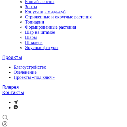
Бонсай - сосны
Зонты
Конус-пирамида-куб
Стриженные и округлые растения
Топиарии
Формированные растения
Шар на штамбе
Шары
Шпалера
Ярусные фигуры
Проекты
Благоустройство
Озеленение
Проекты «под ключ»
Галерея
Контакты