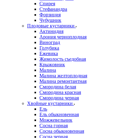
Спирея
Стефанандра
Форзиция
Чубушник
Плодовые кустарники
Актинидия
Арония черноплодная
Виноград
Голубика
Ежевика
Жимолость съедобная
Крыжовник
Малина
Малина желтоплодная
Малина ремонтантная
Смородина белая
Смородина красная
Смородина черная
Хвойные кустарники
Ель
Ель обыкновенная
Можжевельник
Сосна горная
Сосна обыкновенная
Сосна черная