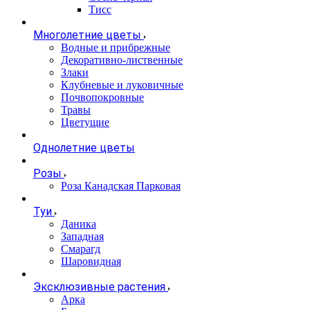
Тисс
Многолетние цветы
Водные и прибрежные
Декоративно-лиственные
Злаки
Клубневые и луковичные
Почвопокровные
Травы
Цветущие
Однолетние цветы
Розы
Роза Канадская Парковая
Туи
Даника
Западная
Смарагд
Шаровидная
Эксклюзивные растения
Арка