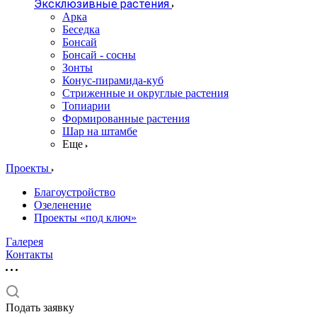
Эксклюзивные растения
Арка
Беседка
Бонсай
Бонсай - сосны
Зонты
Конус-пирамида-куб
Стриженные и округлые растения
Топиарии
Формированные растения
Шар на штамбе
Еще
Проекты
Благоустройство
Озеленение
Проекты «под ключ»
Галерея
Контакты
Подать заявку