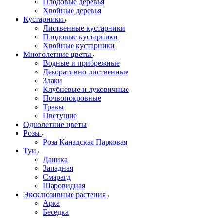
Плодовые деревья
Хвойные деревья
Кустарники
Лиственные кустарники
Плодовые кустарники
Хвойные кустарники
Многолетние цветы
Водные и прибрежные
Декоративно-лиственные
Злаки
Клубневые и луковичные
Почвопокровные
Травы
Цветущие
Однолетние цветы
Розы
Роза Канадская Парковая
Туи
Даника
Западная
Смарагд
Шаровидная
Эксклюзивные растения
Арка
Беседка