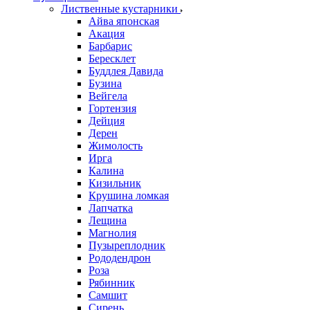
Лиственные кустарники
Айва японская
Акация
Барбарис
Бересклет
Буддлея Давида
Бузина
Вейгела
Гортензия
Дейция
Дерен
Жимолость
Ирга
Калина
Кизильник
Крушина ломкая
Лапчатка
Лещина
Магнолия
Пузыреплодник
Рододендрон
Роза
Рябинник
Самшит
Сирень