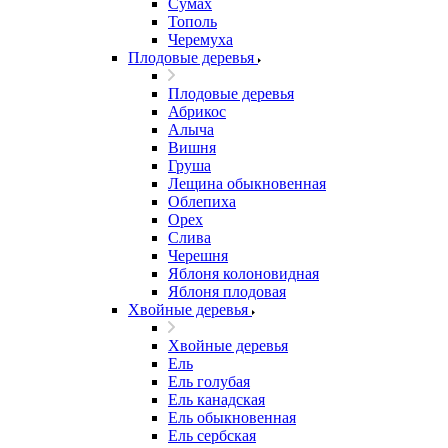
Сумах
Тополь
Черемуха
Плодовые деревья
Плодовые деревья
Абрикос
Алыча
Вишня
Груша
Лещина обыкновенная
Облепиха
Орех
Слива
Черешня
Яблоня колоновидная
Яблоня плодовая
Хвойные деревья
Хвойные деревья
Ель
Ель голубая
Ель канадская
Ель обыкновенная
Ель сербская