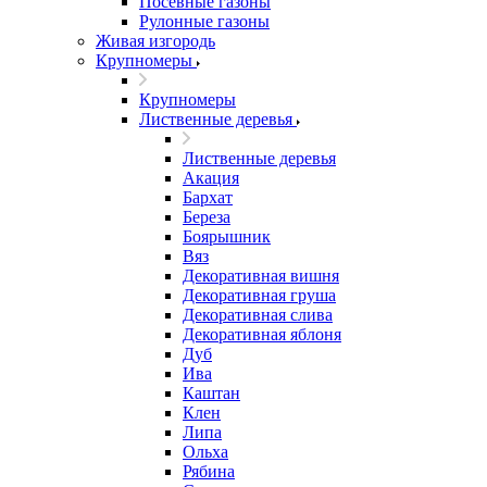
Посевные газоны
Рулонные газоны
Живая изгородь
Крупномеры
Крупномеры
Лиственные деревья
Лиственные деревья
Акация
Бархат
Береза
Боярышник
Вяз
Декоративная вишня
Декоративная груша
Декоративная слива
Декоративная яблоня
Дуб
Ива
Каштан
Клен
Липа
Ольха
Рябина