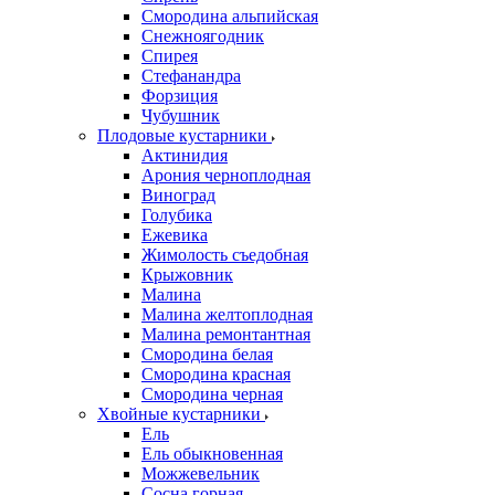
Смородина альпийская
Снежноягодник
Спирея
Стефанандра
Форзиция
Чубушник
Плодовые кустарники
Актинидия
Арония черноплодная
Виноград
Голубика
Ежевика
Жимолость съедобная
Крыжовник
Малина
Малина желтоплодная
Малина ремонтантная
Смородина белая
Смородина красная
Смородина черная
Хвойные кустарники
Ель
Ель обыкновенная
Можжевельник
Сосна горная