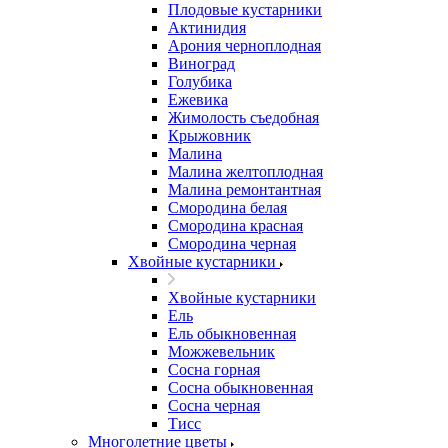
Плодовые кустарники
Актинидия
Арония черноплодная
Виноград
Голубика
Ежевика
Жимолость съедобная
Крыжовник
Малина
Малина желтоплодная
Малина ремонтантная
Смородина белая
Смородина красная
Смородина черная
Хвойные кустарники
Хвойные кустарники
Ель
Ель обыкновенная
Можжевельник
Сосна горная
Сосна обыкновенная
Сосна черная
Тисс
Многолетние цветы