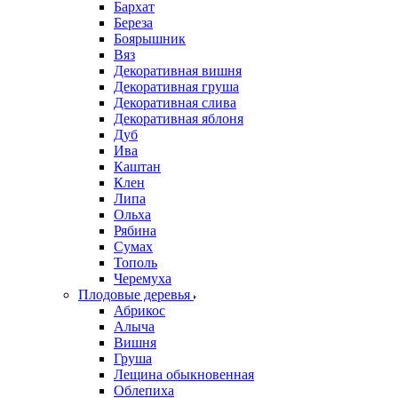
Бархат
Береза
Боярышник
Вяз
Декоративная вишня
Декоративная груша
Декоративная слива
Декоративная яблоня
Дуб
Ива
Каштан
Клен
Липа
Ольха
Рябина
Сумах
Тополь
Черемуха
Плодовые деревья
Абрикос
Алыча
Вишня
Груша
Лещина обыкновенная
Облепиха