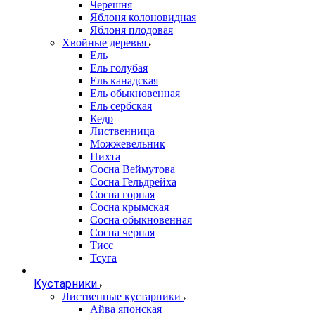
Черешня
Яблоня колоновидная
Яблоня плодовая
Хвойные деревья
Ель
Ель голубая
Ель канадская
Ель обыкновенная
Ель сербская
Кедр
Лиственница
Можжевельник
Пихта
Сосна Веймутова
Сосна Гельдрейха
Сосна горная
Сосна крымская
Сосна обыкновенная
Сосна черная
Тисс
Тсуга
Кустарники
Лиственные кустарники
Айва японская