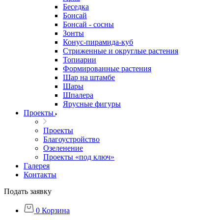
Беседка
Бонсай
Бонсай - сосны
Зонты
Конус-пирамида-куб
Стриженные и округлые растения
Топиарии
Формированные растения
Шар на штамбе
Шары
Шпалера
Ярусные фигуры
Проекты
Проекты
Благоустройство
Озеленение
Проекты «под ключ»
Галерея
Контакты
Подать заявку
0
Корзина