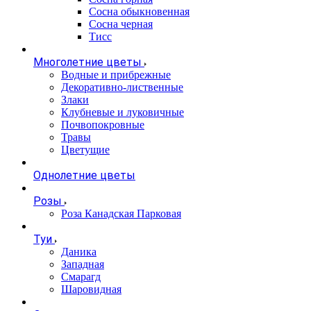
Сосна обыкновенная
Сосна черная
Тисс
Многолетние цветы
Водные и прибрежные
Декоративно-лиственные
Злаки
Клубневые и луковичные
Почвопокровные
Травы
Цветущие
Однолетние цветы
Розы
Роза Канадская Парковая
Туи
Даника
Западная
Смарагд
Шаровидная