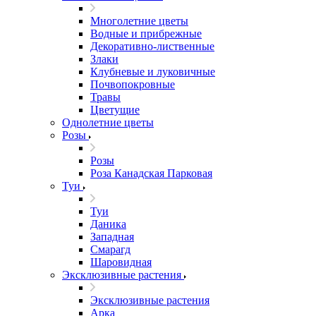
Многолетние цветы
Водные и прибрежные
Декоративно-лиственные
Злаки
Клубневые и луковичные
Почвопокровные
Травы
Цветущие
Однолетние цветы
Розы
Розы
Роза Канадская Парковая
Туи
Туи
Даника
Западная
Смарагд
Шаровидная
Эксклюзивные растения
Эксклюзивные растения
Арка