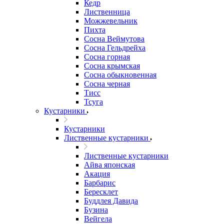
Кедр
Лиственница
Можжевельник
Пихта
Сосна Веймутова
Сосна Гельдрейха
Сосна горная
Сосна крымская
Сосна обыкновенная
Сосна черная
Тисс
Тсуга
Кустарники
Кустарники
Лиственные кустарники
Лиственные кустарники
Айва японская
Акация
Барбарис
Бересклет
Буддлея Давида
Бузина
Вейгела