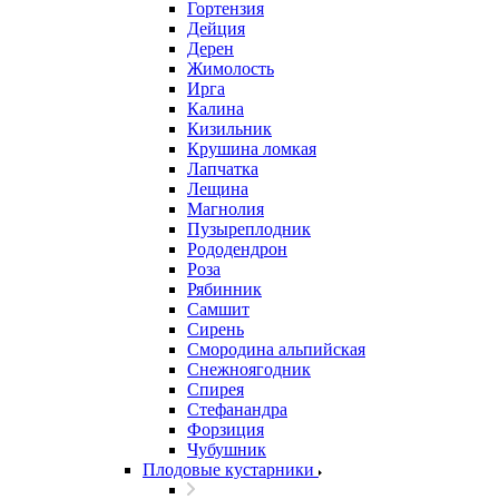
Гортензия
Дейция
Дерен
Жимолость
Ирга
Калина
Кизильник
Крушина ломкая
Лапчатка
Лещина
Магнолия
Пузыреплодник
Рододендрон
Роза
Рябинник
Самшит
Сирень
Смородина альпийская
Снежноягодник
Спирея
Стефанандра
Форзиция
Чубушник
Плодовые кустарники