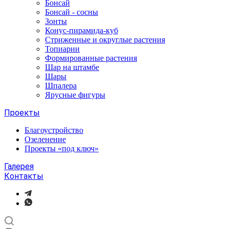
Бонсай
Бонсай - сосны
Зонты
Конус-пирамида-куб
Стриженные и округлые растения
Топиарии
Формированные растения
Шар на штамбе
Шары
Шпалера
Ярусные фигуры
Проекты
Благоустройство
Озеленение
Проекты «под ключ»
Галерея
Контакты