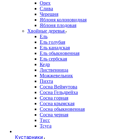
Орех
Слива
Черешня
Яблоня колоновидная
Яблоня плодовая
Хвойные деревья
Ель
Ель голубая
Ель канадская
Ель обыкновенная
Ель сербская
Кедр
Лиственница
Можжевельник
Пихта
Сосна Веймутова
Сосна Гельдрейха
Сосна горная
Сосна крымская
Сосна обыкновенная
Сосна черная
Тисс
Тсуга
Кустарники