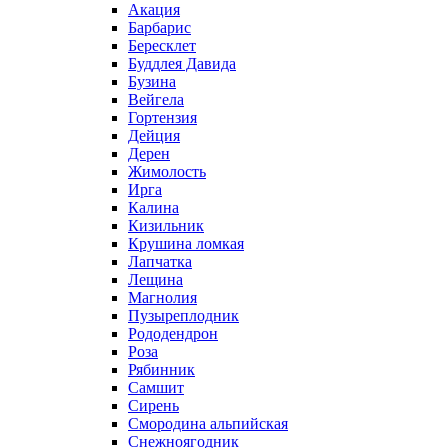
Акация
Барбарис
Бересклет
Буддлея Давида
Бузина
Вейгела
Гортензия
Дейция
Дерен
Жимолость
Ирга
Калина
Кизильник
Крушина ломкая
Лапчатка
Лещина
Магнолия
Пузыреплодник
Рододендрон
Роза
Рябинник
Самшит
Сирень
Смородина альпийская
Снежноягодник