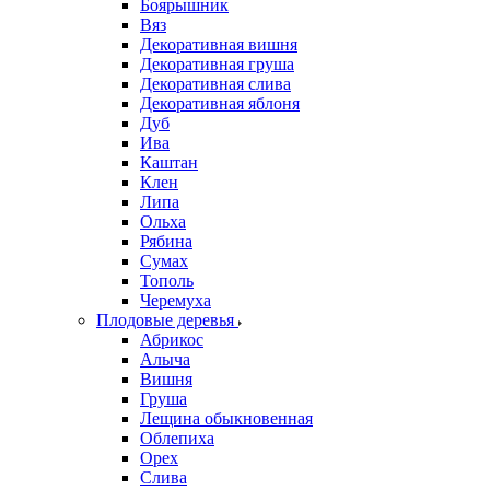
Боярышник
Вяз
Декоративная вишня
Декоративная груша
Декоративная слива
Декоративная яблоня
Дуб
Ива
Каштан
Клен
Липа
Ольха
Рябина
Сумах
Тополь
Черемуха
Плодовые деревья
Абрикос
Алыча
Вишня
Груша
Лещина обыкновенная
Облепиха
Орех
Слива