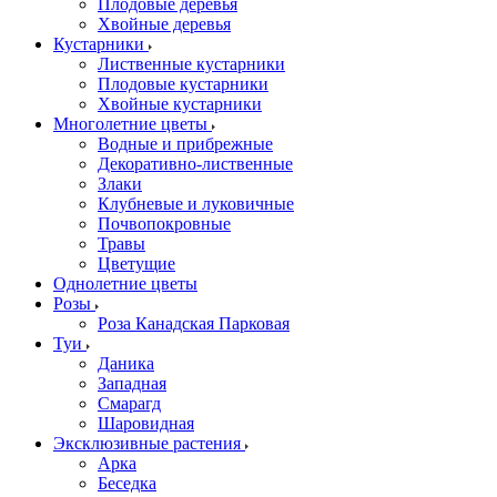
Плодовые деревья
Хвойные деревья
Кустарники
Лиственные кустарники
Плодовые кустарники
Хвойные кустарники
Многолетние цветы
Водные и прибрежные
Декоративно-лиственные
Злаки
Клубневые и луковичные
Почвопокровные
Травы
Цветущие
Однолетние цветы
Розы
Роза Канадская Парковая
Туи
Даника
Западная
Смарагд
Шаровидная
Эксклюзивные растения
Арка
Беседка