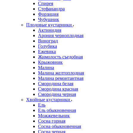
Спирея
Стефанандра
Форзиция
Чубушник
Плодовые кустарники
Актинидия
Арония черноплодная
Виноград
Голубика
Ежевика
Жимолость съедобная
Крыжовник
Малина
Малина желтоплодная
Малина ремонтантная
Смородина белая
Смородина красная
Смородина черная
Хвойные кустарники
Ель
Ель обыкновенная
Можжевельник
Сосна горная
Сосна обыкновенная
Сосна черная