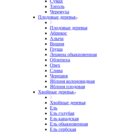
Сумах
Тополь
Черемуха
Плодовые деревья
Плодовые деревья
Абрикос
Алыча
Вишня
Груша
Лещина обыкновенная
Облепиха
Орех
Слива
Черешня
Яблоня колоновидная
Яблоня плодовая
Хвойные деревья
Хвойные деревья
Ель
Ель голубая
Ель канадская
Ель обыкновенная
Ель сербская