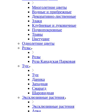
Многолетние цветы
Водные и прибрежные
Декоративно-лиственные
Злаки
Клубневые и луковичные
Почвопокровные
Травы
Цветущие
Однолетние цветы
Розы
Розы
Роза Канадская Парковая
Туи
Туи
Даника
Западная
Смарагд
Шаровидная
Эксклюзивные растения
Эксклюзивные растения
Арка