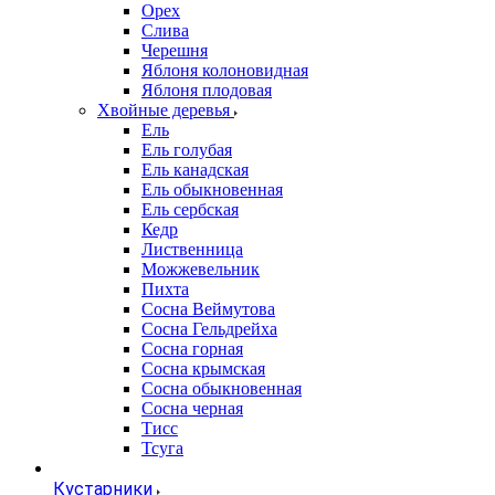
Орех
Слива
Черешня
Яблоня колоновидная
Яблоня плодовая
Хвойные деревья
Ель
Ель голубая
Ель канадская
Ель обыкновенная
Ель сербская
Кедр
Лиственница
Можжевельник
Пихта
Сосна Веймутова
Сосна Гельдрейха
Сосна горная
Сосна крымская
Сосна обыкновенная
Сосна черная
Тисс
Тсуга
Кустарники