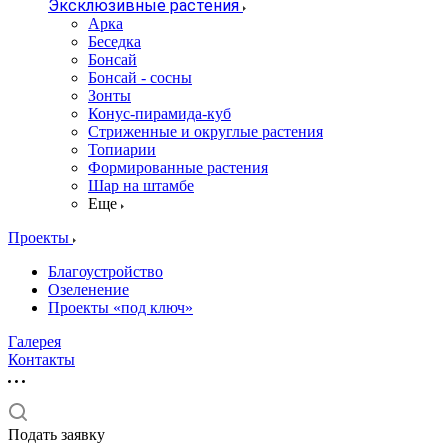
Эксклюзивные растения
Арка
Беседка
Бонсай
Бонсай - сосны
Зонты
Конус-пирамида-куб
Стриженные и округлые растения
Топиарии
Формированные растения
Шар на штамбе
Еще
Проекты
Благоустройство
Озеленение
Проекты «под ключ»
Галерея
Контакты
Подать заявку