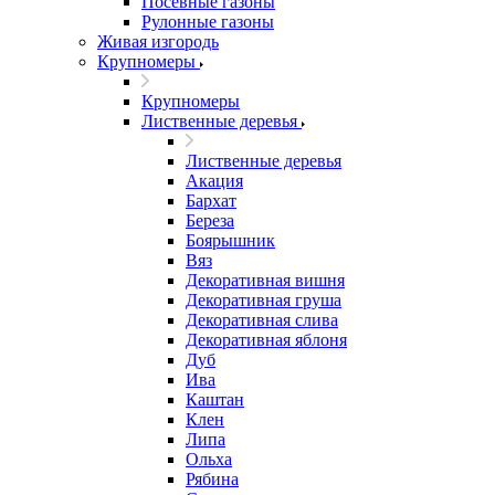
Посевные газоны
Рулонные газоны
Живая изгородь
Крупномеры
Крупномеры
Лиственные деревья
Лиственные деревья
Акация
Бархат
Береза
Боярышник
Вяз
Декоративная вишня
Декоративная груша
Декоративная слива
Декоративная яблоня
Дуб
Ива
Каштан
Клен
Липа
Ольха
Рябина