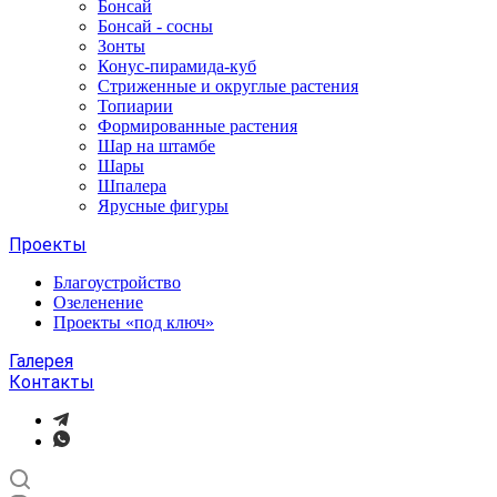
Бонсай
Бонсай - сосны
Зонты
Конус-пирамида-куб
Стриженные и округлые растения
Топиарии
Формированные растения
Шар на штамбе
Шары
Шпалера
Ярусные фигуры
Проекты
Благоустройство
Озеленение
Проекты «под ключ»
Галерея
Контакты