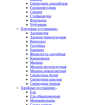
Смородина альпийская
Снежноягодник
Спирея
Стефанандра
Форзиция
Чубушник
Плодовые кустарники
Актинидия
Арония черноплодная
Виноград
Голубика
Ежевика
Жимолость съедобная
Крыжовник
Малина
Малина желтоплодная
Малина ремонтантная
Смородина белая
Смородина красная
Смородина черная
Хвойные кустарники
Ель
Ель обыкновенная
Можжевельник
Сосна горная