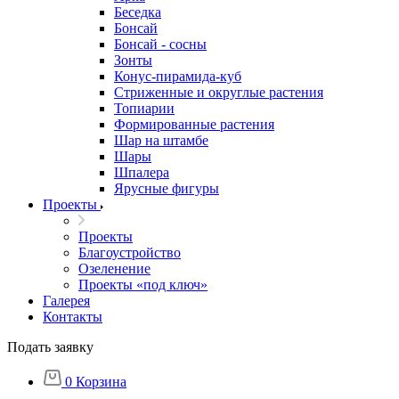
Беседка
Бонсай
Бонсай - сосны
Зонты
Конус-пирамида-куб
Стриженные и округлые растения
Топиарии
Формированные растения
Шар на штамбе
Шары
Шпалера
Ярусные фигуры
Проекты
Проекты
Благоустройство
Озеленение
Проекты «под ключ»
Галерея
Контакты
Подать заявку
0
Корзина