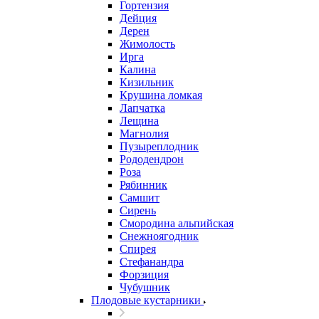
Гортензия
Дейция
Дерен
Жимолость
Ирга
Калина
Кизильник
Крушина ломкая
Лапчатка
Лещина
Магнолия
Пузыреплодник
Рододендрон
Роза
Рябинник
Самшит
Сирень
Смородина альпийская
Снежноягодник
Спирея
Стефанандра
Форзиция
Чубушник
Плодовые кустарники