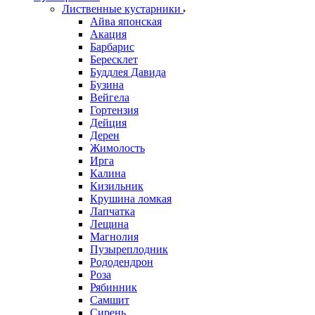
Лиственные кустарники
Айва японская
Акация
Барбарис
Бересклет
Буддлея Давида
Бузина
Вейгела
Гортензия
Дейция
Дерен
Жимолость
Ирга
Калина
Кизильник
Крушина ломкая
Лапчатка
Лещина
Магнолия
Пузыреплодник
Рододендрон
Роза
Рябинник
Самшит
Сирень