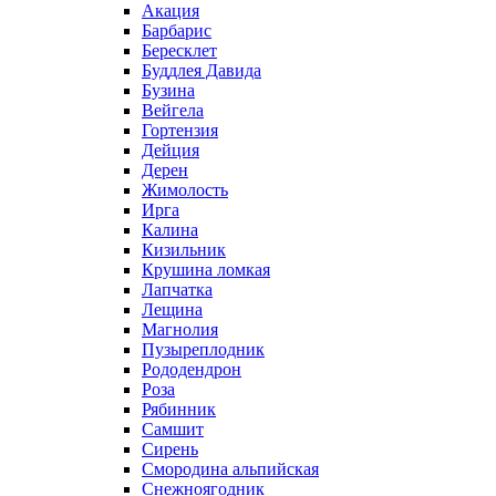
Акация
Барбарис
Бересклет
Буддлея Давида
Бузина
Вейгела
Гортензия
Дейция
Дерен
Жимолость
Ирга
Калина
Кизильник
Крушина ломкая
Лапчатка
Лещина
Магнолия
Пузыреплодник
Рододендрон
Роза
Рябинник
Самшит
Сирень
Смородина альпийская
Снежноягодник