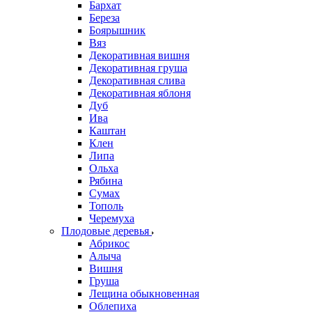
Бархат
Береза
Боярышник
Вяз
Декоративная вишня
Декоративная груша
Декоративная слива
Декоративная яблоня
Дуб
Ива
Каштан
Клен
Липа
Ольха
Рябина
Сумах
Тополь
Черемуха
Плодовые деревья
Абрикос
Алыча
Вишня
Груша
Лещина обыкновенная
Облепиха