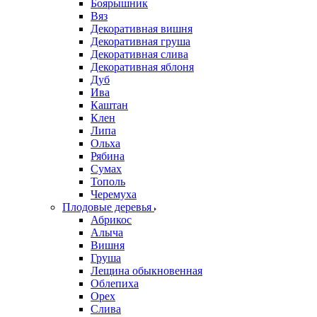
Боярышник
Вяз
Декоративная вишня
Декоративная груша
Декоративная слива
Декоративная яблоня
Дуб
Ива
Каштан
Клен
Липа
Ольха
Рябина
Сумах
Тополь
Черемуха
Плодовые деревья
Абрикос
Алыча
Вишня
Груша
Лещина обыкновенная
Облепиха
Орех
Слива