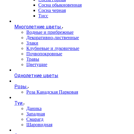
Сосна обыкновенная
Сосна черная
Тисс
Многолетние цветы
Водные и прибрежные
Декоративно-лиственные
Злаки
Клубневые и луковичные
Почвопокровные
Травы
Цветущие
Однолетние цветы
Розы
Роза Канадская Парковая
Туи
Даника
Западная
Смарагд
Шаровидная