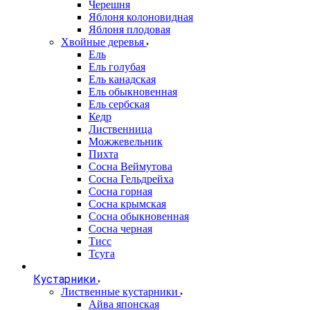
Черешня
Яблоня колоновидная
Яблоня плодовая
Хвойные деревья
Ель
Ель голубая
Ель канадская
Ель обыкновенная
Ель сербская
Кедр
Лиственница
Можжевельник
Пихта
Сосна Веймутова
Сосна Гельдрейха
Сосна горная
Сосна крымская
Сосна обыкновенная
Сосна черная
Тисс
Тсуга
Кустарники
Лиственные кустарники
Айва японская