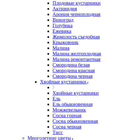
Плодовые кустарники
Актинидия
Арония черноплодная
Виноград
Голубика
Ежевика
Жимолость съедобная
Крыжовник
Малина
Малина желтоплодная
Малина ремонтантная
Смородина белая
Смородина красная
Смородина черная
Хвойные кустарники
Хвойные кустарники
Ель
Ель обыкновенная
Можжевельник
Сосна горная
Сосна обыкновенная
Сосна черная
Тисс
Многолетние цветы