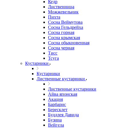
Кедр
Лиственница
Можжевельник
Пихта
Сосна Веймутова
Сосна Гельдрейха
Сосна горная
Сосна крымская
Сосна обыкновенная
Сосна черная
Тисс
Тсуга
Кустарники
Кустарники
Лиственные кустарники
Лиственные кустарники
Айва японская
Акация
Барбарис
Бересклет
Буддлея Давида
Бузина
Вейгела