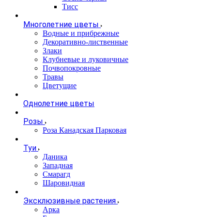
Тисс
Многолетние цветы
Водные и прибрежные
Декоративно-лиственные
Злаки
Клубневые и луковичные
Почвопокровные
Травы
Цветущие
Однолетние цветы
Розы
Роза Канадская Парковая
Туи
Даника
Западная
Смарагд
Шаровидная
Эксклюзивные растения
Арка