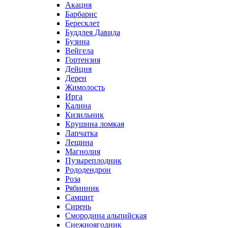
Акация
Барбарис
Бересклет
Буддлея Давида
Бузина
Вейгела
Гортензия
Дейция
Дерен
Жимолость
Ирга
Калина
Кизильник
Крушина ломкая
Лапчатка
Лещина
Магнолия
Пузыреплодник
Рододендрон
Роза
Рябинник
Самшит
Сирень
Смородина альпийская
Снежноягодник