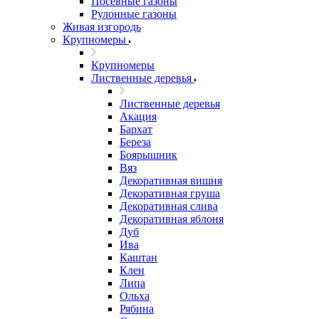
Посевные газоны
Рулонные газоны
Живая изгородь
Крупномеры
Крупномеры
Лиственные деревья
Лиственные деревья
Акация
Бархат
Береза
Боярышник
Вяз
Декоративная вишня
Декоративная груша
Декоративная слива
Декоративная яблоня
Дуб
Ива
Каштан
Клен
Липа
Ольха
Рябина