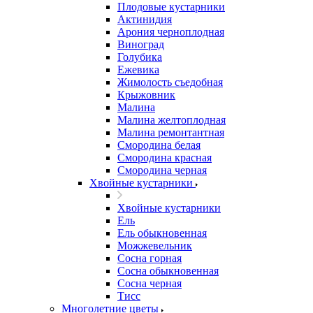
Плодовые кустарники
Актинидия
Арония черноплодная
Виноград
Голубика
Ежевика
Жимолость съедобная
Крыжовник
Малина
Малина желтоплодная
Малина ремонтантная
Смородина белая
Смородина красная
Смородина черная
Хвойные кустарники
Хвойные кустарники
Ель
Ель обыкновенная
Можжевельник
Сосна горная
Сосна обыкновенная
Сосна черная
Тисс
Многолетние цветы