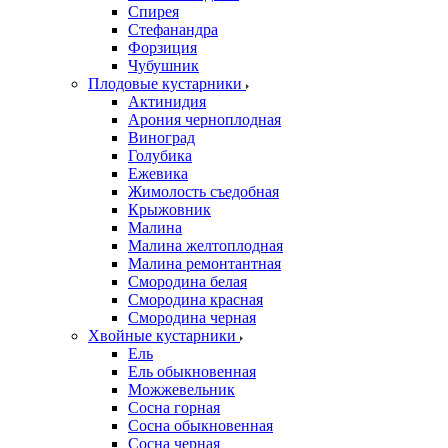
Спирея
Стефанандра
Форзиция
Чубушник
Плодовые кустарники
Актинидия
Арония черноплодная
Виноград
Голубика
Ежевика
Жимолость съедобная
Крыжовник
Малина
Малина желтоплодная
Малина ремонтантная
Смородина белая
Смородина красная
Смородина черная
Хвойные кустарники
Ель
Ель обыкновенная
Можжевельник
Сосна горная
Сосна обыкновенная
Сосна черная