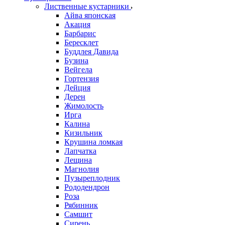
Лиственные кустарники
Айва японская
Акация
Барбарис
Бересклет
Буддлея Давида
Бузина
Вейгела
Гортензия
Дейция
Дерен
Жимолость
Ирга
Калина
Кизильник
Крушина ломкая
Лапчатка
Лещина
Магнолия
Пузыреплодник
Рододендрон
Роза
Рябинник
Самшит
Сирень