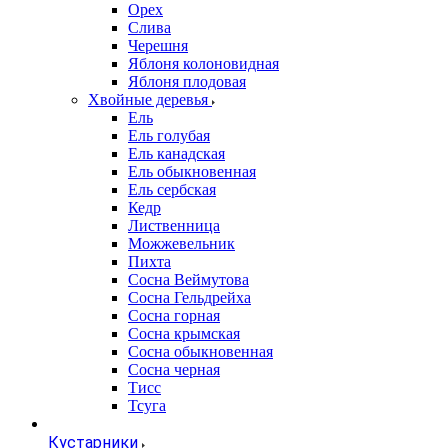
Орех
Слива
Черешня
Яблоня колоновидная
Яблоня плодовая
Хвойные деревья
Ель
Ель голубая
Ель канадская
Ель обыкновенная
Ель сербская
Кедр
Лиственница
Можжевельник
Пихта
Сосна Веймутова
Сосна Гельдрейха
Сосна горная
Сосна крымская
Сосна обыкновенная
Сосна черная
Тисс
Тсуга
Кустарники