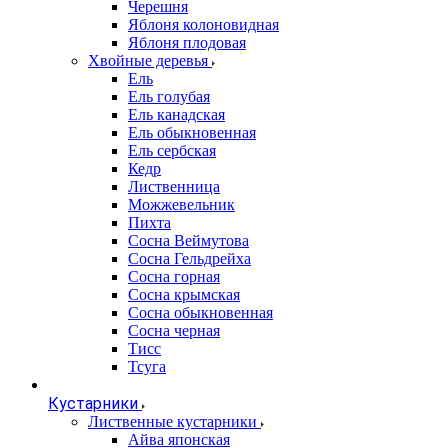
Черешня
Яблоня колоновидная
Яблоня плодовая
Хвойные деревья
Ель
Ель голубая
Ель канадская
Ель обыкновенная
Ель сербская
Кедр
Лиственница
Можжевельник
Пихта
Сосна Веймутова
Сосна Гельдрейха
Сосна горная
Сосна крымская
Сосна обыкновенная
Сосна черная
Тисс
Тсуга
Кустарники
Лиственные кустарники
Айва японская