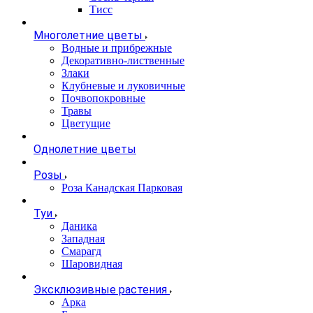
Тисс
Многолетние цветы
Водные и прибрежные
Декоративно-лиственные
Злаки
Клубневые и луковичные
Почвопокровные
Травы
Цветущие
Однолетние цветы
Розы
Роза Канадская Парковая
Туи
Даника
Западная
Смарагд
Шаровидная
Эксклюзивные растения
Арка