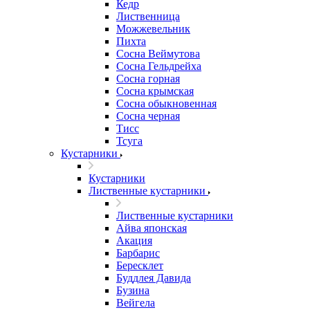
Кедр
Лиственница
Можжевельник
Пихта
Сосна Веймутова
Сосна Гельдрейха
Сосна горная
Сосна крымская
Сосна обыкновенная
Сосна черная
Тисс
Тсуга
Кустарники
Кустарники
Лиственные кустарники
Лиственные кустарники
Айва японская
Акация
Барбарис
Бересклет
Буддлея Давида
Бузина
Вейгела