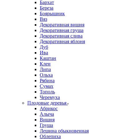
Бархат
Береза
Боярышник
Вяз
Декоративная вишня
Декоративная груша
Декоративная слива
Декоративная яблоня
Дуб
Ива
Каштан
Клен
Липа
Ольха
Рябина
Сумах
Тополь
Черемуха
Плодовые деревья
Абрикос
Алыча
Вишня
Груша
Лещина обыкновенная
Облепиха