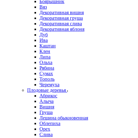
Боярышник
Вяз
Декоративная вишня
Декоративная груша
Декоративная слива
Декоративная яблоня
Дуб
Ива
Каштан
Клен
Липа
Ольха
Рябина
Сумах
Тополь
Черемуха
Плодовые деревья
Абрикос
Алыча
Вишня
Груша
Лещина обыкновенная
Облепиха
Орех
Слива