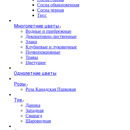
Сосна обыкновенная
Сосна черная
Тисс
Многолетние цветы
Водные и прибрежные
Декоративно-лиственные
Злаки
Клубневые и луковичные
Почвопокровные
Травы
Цветущие
Однолетние цветы
Розы
Роза Канадская Парковая
Туи
Даника
Западная
Смарагд
Шаровидная