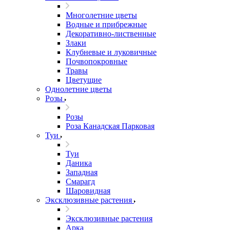
Многолетние цветы
Водные и прибрежные
Декоративно-лиственные
Злаки
Клубневые и луковичные
Почвопокровные
Травы
Цветущие
Однолетние цветы
Розы
Розы
Роза Канадская Парковая
Туи
Туи
Даника
Западная
Смарагд
Шаровидная
Эксклюзивные растения
Эксклюзивные растения
Арка