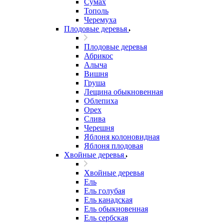
Сумах
Тополь
Черемуха
Плодовые деревья
Плодовые деревья
Абрикос
Алыча
Вишня
Груша
Лещина обыкновенная
Облепиха
Орех
Слива
Черешня
Яблоня колоновидная
Яблоня плодовая
Хвойные деревья
Хвойные деревья
Ель
Ель голубая
Ель канадская
Ель обыкновенная
Ель сербская