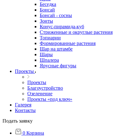
Беседка
Бонсай
Бонсай - сосны
Зонты
Конус-пирамида-куб
Стриженные и округлые растения
Топиарии
Формированные растения
Шар на штамбе
Шары
Шпалера
Ярусные фигуры
Проекты
Проекты
Благоустройство
Озеленение
Проекты «под ключ»
Галерея
Контакты
Подать заявку
0
Корзина