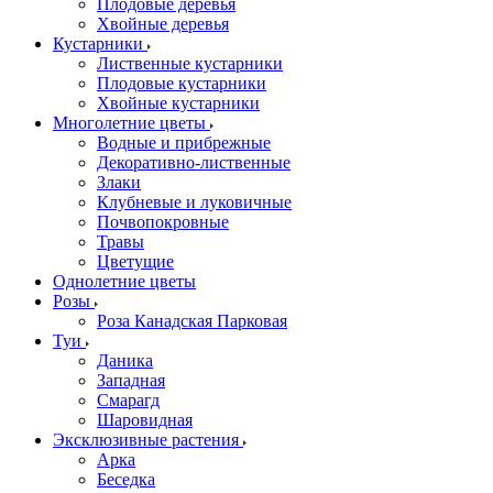
Плодовые деревья
Хвойные деревья
Кустарники
Лиственные кустарники
Плодовые кустарники
Хвойные кустарники
Многолетние цветы
Водные и прибрежные
Декоративно-лиственные
Злаки
Клубневые и луковичные
Почвопокровные
Травы
Цветущие
Однолетние цветы
Розы
Роза Канадская Парковая
Туи
Даника
Западная
Смарагд
Шаровидная
Эксклюзивные растения
Арка
Беседка