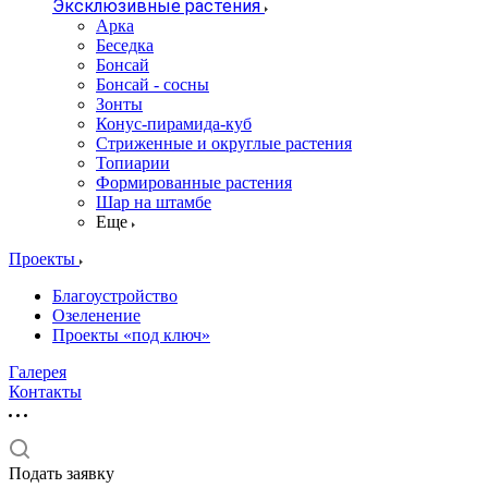
Эксклюзивные растения
Арка
Беседка
Бонсай
Бонсай - сосны
Зонты
Конус-пирамида-куб
Стриженные и округлые растения
Топиарии
Формированные растения
Шар на штамбе
Еще
Проекты
Благоустройство
Озеленение
Проекты «под ключ»
Галерея
Контакты
Подать заявку