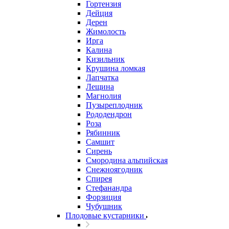
Гортензия
Дейция
Дерен
Жимолость
Ирга
Калина
Кизильник
Крушина ломкая
Лапчатка
Лещина
Магнолия
Пузыреплодник
Рододендрон
Роза
Рябинник
Самшит
Сирень
Смородина альпийская
Снежноягодник
Спирея
Стефанандра
Форзиция
Чубушник
Плодовые кустарники