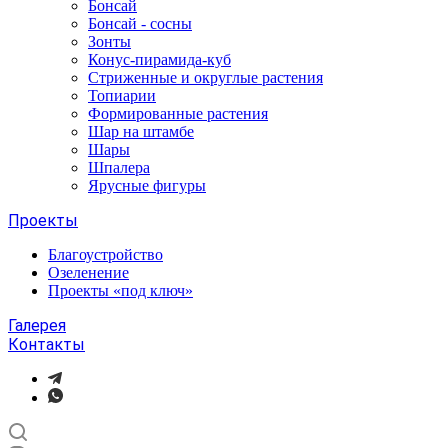
Бонсай
Бонсай - сосны
Зонты
Конус-пирамида-куб
Стриженные и округлые растения
Топиарии
Формированные растения
Шар на штамбе
Шары
Шпалера
Ярусные фигуры
Проекты
Благоустройство
Озеленение
Проекты «под ключ»
Галерея
Контакты